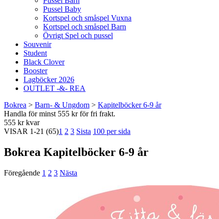
Pussel Barn
Pussel Baby
Kortspel och småspel Vuxna
Kortspel och småspel Barn
Övrigt Spel och pussel
Souvenir
Student
Black Clover
Booster
Lagböcker 2026
OUTLET -&- REA
Bokrea
>
Barn- & Ungdom
>
Kapitelböcker 6-9 år
Handla för minst 555 kr för fri frakt.
555 kr kvar
VISAR
1-21
(65)
1
2
3
Sista
100 per sida
Bokrea Kapitelböcker 6-9 år
Föregående
1
2
3
Nästa