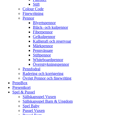
Stift
Colour Code
Finewritning
Pennor
Blyertspennor
Bläck- och kulpennor
Fiberpennor
Gelkulpennor
Kalligrafi och reservoar
Märkpennor
Pennvässare
Stiftpennor
Whiteboardpennor
Överstrykningspennor
Pennfodral
Radering och korrigering
Övrigt Pennor och finewriting
PeppBox
Presentkort
Spel & Pussel
Sällskapsspel Vuxen
Sällskapsspel Barn & Ungdom
Spel Baby
Pussel Vuxen