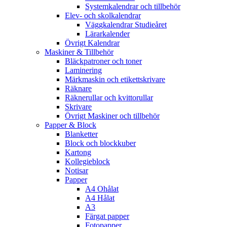
Systemkalendrar och tillbehör
Elev- och skolkalendrar
Väggkalendrar Studieåret
Lärarkalender
Övrigt Kalendrar
Maskiner & Tillbehör
Bläckpatroner och toner
Laminering
Märkmaskin och etikettskrivare
Räknare
Räknerullar och kvittorullar
Skrivare
Övrigt Maskiner och tillbehör
Papper & Block
Blanketter
Block och blockkuber
Kartong
Kollegieblock
Notisar
Papper
A4 Ohålat
A4 Hålat
A3
Färgat papper
Fotopapper