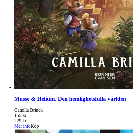
Musse & Helium. Den hemlighetsfulla världen
Camilla Brinck
155 kr
229 kr
Mer info
Köp