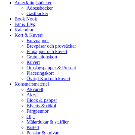
Anteckningsböcker
Adressböcker
Gästböcker
Book Nook
Far & Flyg
Kalendrar
Kort & Kuvert
Brevpapper
Brevpåsar och provsäckar
Finpapper och kuvert
Gratulationskort
Kuvert
Omslagspapper & Present
Placeringskort
Övrigt Kort och kuvert
Konstnärsmateriel
Akvarell
Akryl
Block & papper
Blyerts & ritkol
Färgpennor
Olja
Målardukar & stafflier
Pastell
Penslar & knivar