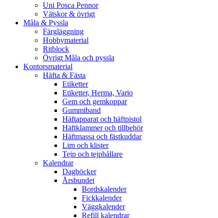
Uni Posca Pennor
Vätskor & övrigt
Måla & Pyssla
Färgläggning
Hobbymaterial
Ritblock
Övrigt Måla och pyssla
Kontorsmaterial
Häfta & Fästa
Etiketter
Etiketter, Herma, Vario
Gem och gemkoppar
Gummiband
Häftapparat och häftpistol
Häftklammer och tillbehör
Häftmassa och fästkuddar
Lim och klister
Tejp och tejphållare
Kalendrar
Dagböcker
Årsbundet
Bordskalender
Fickkalender
Väggkalender
Refill kalendrar