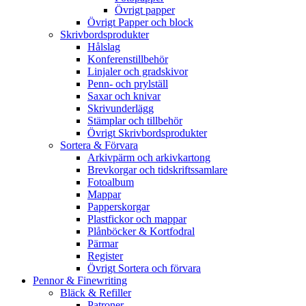
Övrigt papper
Övrigt Papper och block
Skrivbordsprodukter
Hålslag
Konferenstillbehör
Linjaler och gradskivor
Penn- och prylställ
Saxar och knivar
Skrivunderlägg
Stämplar och tillbehör
Övrigt Skrivbordsprodukter
Sortera & Förvara
Arkivpärm och arkivkartong
Brevkorgar och tidskriftssamlare
Fotoalbum
Mappar
Papperskorgar
Plastfickor och mappar
Plånböcker & Kortfodral
Pärmar
Register
Övrigt Sortera och förvara
Pennor & Finewriting
Bläck & Refiller
Patroner