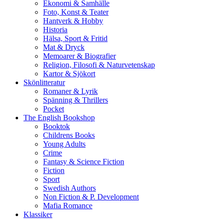
Ekonomi & Samhälle
Foto, Konst & Teater
Hantverk & Hobby
Historia
Hälsa, Sport & Fritid
Mat & Dryck
Memoarer & Biografier
Religion, Filosofi & Naturvetenskap
Kartor & Sjökort
Skönlitteratur
Romaner & Lyrik
Spänning & Thrillers
Pocket
The English Bookshop
Booktok
Childrens Books
Young Adults
Crime
Fantasy & Science Fiction
Fiction
Sport
Swedish Authors
Non Fiction & P. Development
Mafia Romance
Klassiker