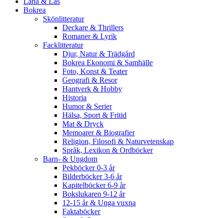
Låna & Läs
Bokrea
Skönlitteratur
Deckare & Thrillers
Romaner & Lyrik
Facklitteratur
Djur, Natur & Trädgård
Bokrea Ekonomi & Samhälle
Foto, Konst & Teater
Geografi & Resor
Hantverk & Hobby
Historia
Humor & Serier
Hälsa, Sport & Fritid
Mat & Dryck
Memoarer & Biografier
Religion, Filosofi & Naturvetenskap
Språk, Lexikon & Ordböcker
Barn- & Ungdom
Pekböcker 0-3 år
Bilderböcker 3-6 år
Kapitelböcker 6-9 år
Bokslukaren 9-12 år
12-15 år & Unga vuxna
Faktaböcker