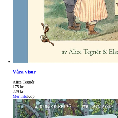
Våra visor
Alice Tegnér
175 kr
229 kr
Mer info
Köp