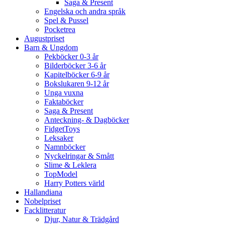
Saga & Present
Engelska och andra språk
Spel & Pussel
Pocketrea
Augustpriset
Barn & Ungdom
Pekböcker 0-3 år
Bilderböcker 3-6 år
Kapitelböcker 6-9 år
Bokslukaren 9-12 år
Unga vuxna
Faktaböcker
Saga & Present
Anteckning- & Dagböcker
FidgetToys
Leksaker
Namnböcker
Nyckelringar & Smått
Slime & Leklera
TopModel
Harry Potters värld
Hallandiana
Nobelpriset
Facklitteratur
Djur, Natur & Trädgård