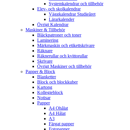
Systemkalendrar och tillbehör
Elev- och skolkalendrar
Väggkalendrar Studieåret
Lärarkalender
Övrigt Kalendrar
Maskiner & Tillbehör
Bläckpatroner och toner
Laminering
Märkmaskin och etikettskrivare
Räknare
Räknerullar och kvittorullar
Skrivare
Övrigt Maskiner och tillbehör
Papper & Block
Blanketter
Block och blockkuber
Kartong
Kollegieblock
Notisar
Papper
A4 Ohålat
A4 Hålat
A3
Färgat papper
Fotopapper