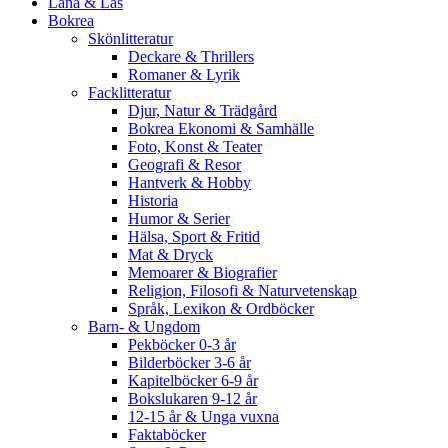
Låna & Läs
Bokrea
Skönlitteratur
Deckare & Thrillers
Romaner & Lyrik
Facklitteratur
Djur, Natur & Trädgård
Bokrea Ekonomi & Samhälle
Foto, Konst & Teater
Geografi & Resor
Hantverk & Hobby
Historia
Humor & Serier
Hälsa, Sport & Fritid
Mat & Dryck
Memoarer & Biografier
Religion, Filosofi & Naturvetenskap
Språk, Lexikon & Ordböcker
Barn- & Ungdom
Pekböcker 0-3 år
Bilderböcker 3-6 år
Kapitelböcker 6-9 år
Bokslukaren 9-12 år
12-15 år & Unga vuxna
Faktaböcker