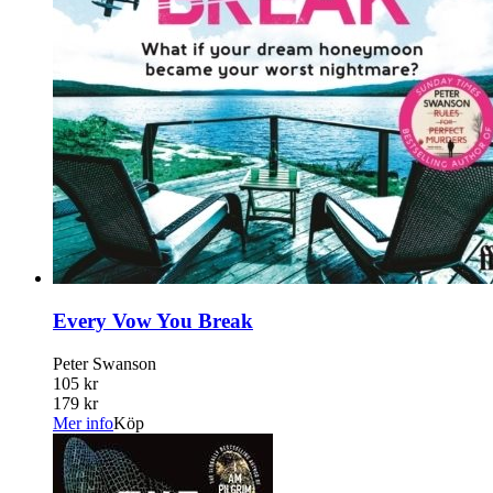
Every Vow You Break
Peter Swanson
105 kr
179 kr
Mer info
Köp