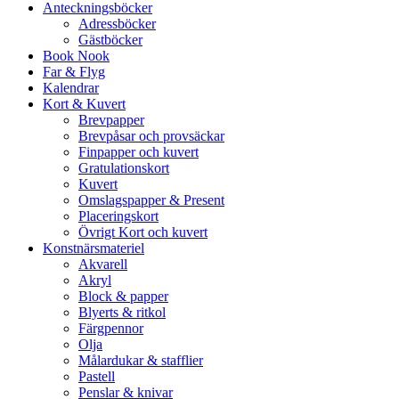
Anteckningsböcker
Adressböcker
Gästböcker
Book Nook
Far & Flyg
Kalendrar
Kort & Kuvert
Brevpapper
Brevpåsar och provsäckar
Finpapper och kuvert
Gratulationskort
Kuvert
Omslagspapper & Present
Placeringskort
Övrigt Kort och kuvert
Konstnärsmateriel
Akvarell
Akryl
Block & papper
Blyerts & ritkol
Färgpennor
Olja
Målardukar & stafflier
Pastell
Penslar & knivar