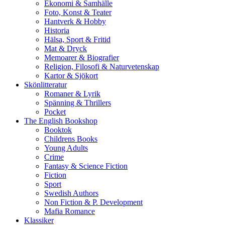
Ekonomi & Samhälle
Foto, Konst & Teater
Hantverk & Hobby
Historia
Hälsa, Sport & Fritid
Mat & Dryck
Memoarer & Biografier
Religion, Filosofi & Naturvetenskap
Kartor & Sjökort
Skönlitteratur
Romaner & Lyrik
Spänning & Thrillers
Pocket
The English Bookshop
Booktok
Childrens Books
Young Adults
Crime
Fantasy & Science Fiction
Fiction
Sport
Swedish Authors
Non Fiction & P. Development
Mafia Romance
Klassiker