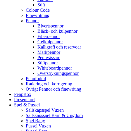
Stift
Colour Code
Finewritning
Pennor
Blyertspennor
Bläck- och kulpennor
Fiberpennor
Gelkulpennor
Kalligrafi och reservoar
Märkpennor
Pennvässare
Stiftpennor
Whiteboardpennor
Överstrykningspennor
Pennfodral
Radering och korrigering
Övrigt Pennor och finewriting
PeppBox
Presentkort
Spel & Pussel
Sällskapsspel Vuxen
Sällskapsspel Barn & Ungdom
Spel Baby
Pussel Vuxen