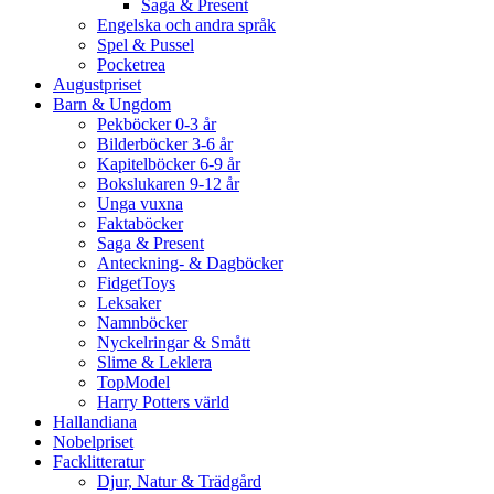
Saga & Present
Engelska och andra språk
Spel & Pussel
Pocketrea
Augustpriset
Barn & Ungdom
Pekböcker 0-3 år
Bilderböcker 3-6 år
Kapitelböcker 6-9 år
Bokslukaren 9-12 år
Unga vuxna
Faktaböcker
Saga & Present
Anteckning- & Dagböcker
FidgetToys
Leksaker
Namnböcker
Nyckelringar & Smått
Slime & Leklera
TopModel
Harry Potters värld
Hallandiana
Nobelpriset
Facklitteratur
Djur, Natur & Trädgård