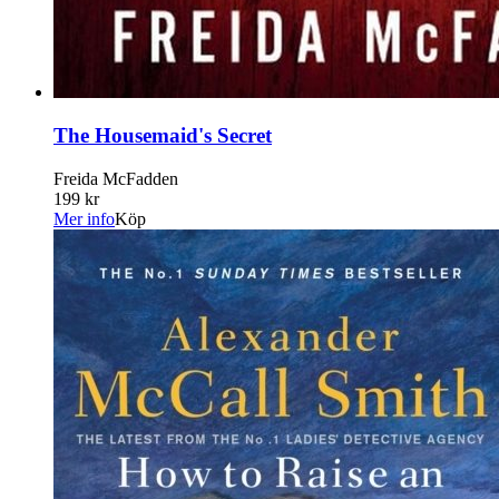
The Housemaid's Secret
Freida McFadden
199 kr
Mer info
Köp