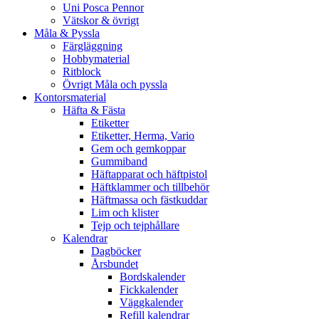
Uni Posca Pennor
Vätskor & övrigt
Måla & Pyssla
Färgläggning
Hobbymaterial
Ritblock
Övrigt Måla och pyssla
Kontorsmaterial
Häfta & Fästa
Etiketter
Etiketter, Herma, Vario
Gem och gemkoppar
Gummiband
Häftapparat och häftpistol
Häftklammer och tillbehör
Häftmassa och fästkuddar
Lim och klister
Tejp och tejphållare
Kalendrar
Dagböcker
Årsbundet
Bordskalender
Fickkalender
Väggkalender
Refill kalendrar