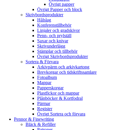
Övrigt papper
Övrigt Papper och block
Skrivbordsprodukter
Hålslag
Konferenstillbehör
Linjaler och gradskivor
Penn- och prylställ
Saxar och knivar
Skrivunderlägg
Stämplar och tillbehör
Övrigt Skrivbordsprodukter
Sortera & Förvara
Arkivpärm och arkivkartong
Brevkorgar och tidskriftssamlare
Fotoalbum
Mappar
Papperskorgar
Plastfickor och mappar
Plånböcker & Kortfodral
Pärmar
Register
Övrigt Sortera och förvara
Pennor & Finewriting
Bläck & Refiller
Patroner