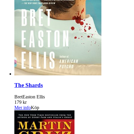
The Shards
BretEaston Ellis
179 kr
Mer info
Köp