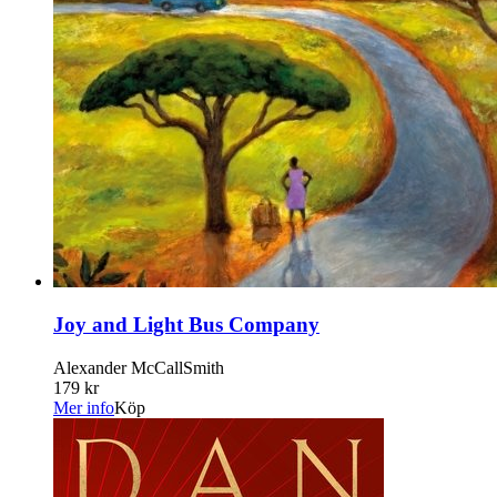
Joy and Light Bus Company
Alexander McCallSmith
179 kr
Mer info
Köp