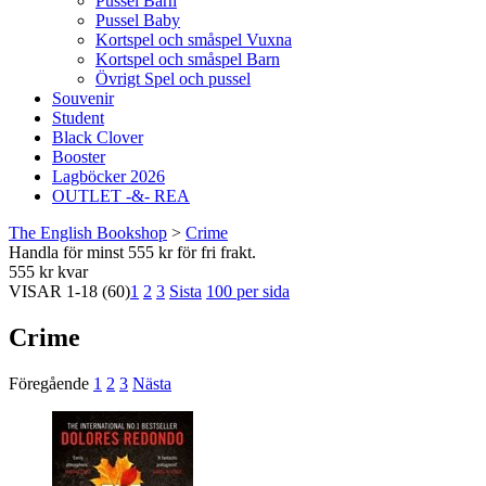
Pussel Barn
Pussel Baby
Kortspel och småspel Vuxna
Kortspel och småspel Barn
Övrigt Spel och pussel
Souvenir
Student
Black Clover
Booster
Lagböcker 2026
OUTLET -&- REA
The English Bookshop
>
Crime
Handla för minst 555 kr för fri frakt.
555 kr kvar
VISAR
1-18
(60)
1
2
3
Sista
100 per sida
Crime
Föregående
1
2
3
Nästa