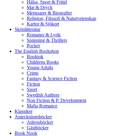
Hälsa, Sport & Fritid
Mat & Dryck
Memoarer & Biografier
Religion, Filosofi & Naturvetenskap
Kartor & Sjökort
Skönlitteratur
Romaner & Lyrik
Spänning & Thrillers
Pocket
The English Bookshop
Booktok
Childrens Books
Young Adults
Crime
Fantasy & Science Fiction
Fiction
Sport
Swedish Authors
Non Fiction & P. Development
Mafia Romance
Klassiker
Anteckningsböcker
Adressböcker
Gästböcker
Book Nook