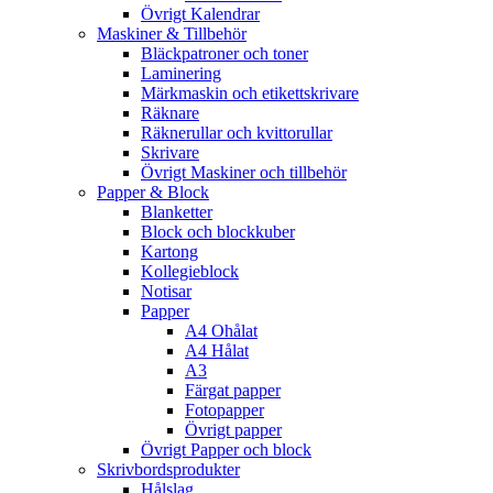
Övrigt Kalendrar
Maskiner & Tillbehör
Bläckpatroner och toner
Laminering
Märkmaskin och etikettskrivare
Räknare
Räknerullar och kvittorullar
Skrivare
Övrigt Maskiner och tillbehör
Papper & Block
Blanketter
Block och blockkuber
Kartong
Kollegieblock
Notisar
Papper
A4 Ohålat
A4 Hålat
A3
Färgat papper
Fotopapper
Övrigt papper
Övrigt Papper och block
Skrivbordsprodukter
Hålslag