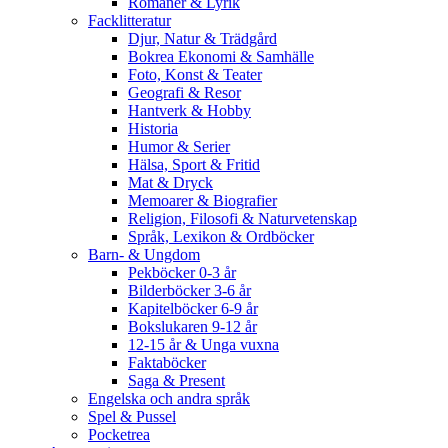
Romaner & Lyrik
Facklitteratur
Djur, Natur & Trädgård
Bokrea Ekonomi & Samhälle
Foto, Konst & Teater
Geografi & Resor
Hantverk & Hobby
Historia
Humor & Serier
Hälsa, Sport & Fritid
Mat & Dryck
Memoarer & Biografier
Religion, Filosofi & Naturvetenskap
Språk, Lexikon & Ordböcker
Barn- & Ungdom
Pekböcker 0-3 år
Bilderböcker 3-6 år
Kapitelböcker 6-9 år
Bokslukaren 9-12 år
12-15 år & Unga vuxna
Faktaböcker
Saga & Present
Engelska och andra språk
Spel & Pussel
Pocketrea