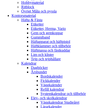
Hobbymaterial
Ritblock
Övrigt Måla och pyssla
Kontorsmaterial
Häfta & Fästa
Etiketter
Etiketter, Herma, Vario
Gem och gemkoppar
Gummiband
Häftapparat och häftpistol
Häftklammer och tillbehör
Häftmassa och fästkuddar
Lim och klister
Tejp och tejphållare
Kalendrar
Dagböcker
Årsbundet
Bordskalender
Fickkalender
Väggkalender
Refill kalendrar
Systemkalendrar och tillbehör
Elev- och skolkalendrar
Väggkalendrar Studieåret
Lärarkalender