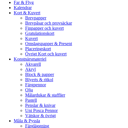
Far & Flyg
Kalendrar
Kort & Kuvert
Brevpapper
Brevpåsar och provsäckar
Finpapper och kuvert
Gratulationskort
Kuvert
Omslagspapper & Present
Placeringskort
Övrigt Kort och kuvert
Konstnärsmateriel
Akvarell
Akryl
Block & papper
Blyerts & ritkol
Färgpennor
Olja
Målardukar & stafflier
Pastell
Penslar & knivar
Uni Posca Pennor
Vätskor & övrigt
Måla & Pyssla
Färgläggning