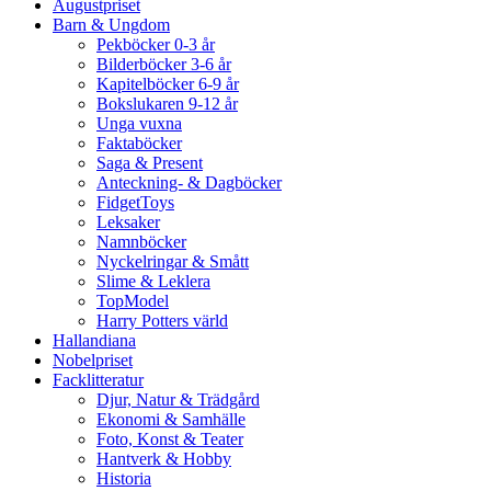
Augustpriset
Barn & Ungdom
Pekböcker 0-3 år
Bilderböcker 3-6 år
Kapitelböcker 6-9 år
Bokslukaren 9-12 år
Unga vuxna
Faktaböcker
Saga & Present
Anteckning- & Dagböcker
FidgetToys
Leksaker
Namnböcker
Nyckelringar & Smått
Slime & Leklera
TopModel
Harry Potters värld
Hallandiana
Nobelpriset
Facklitteratur
Djur, Natur & Trädgård
Ekonomi & Samhälle
Foto, Konst & Teater
Hantverk & Hobby
Historia