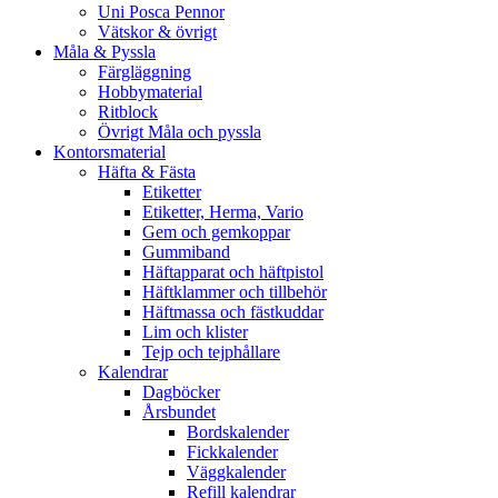
Uni Posca Pennor
Vätskor & övrigt
Måla & Pyssla
Färgläggning
Hobbymaterial
Ritblock
Övrigt Måla och pyssla
Kontorsmaterial
Häfta & Fästa
Etiketter
Etiketter, Herma, Vario
Gem och gemkoppar
Gummiband
Häftapparat och häftpistol
Häftklammer och tillbehör
Häftmassa och fästkuddar
Lim och klister
Tejp och tejphållare
Kalendrar
Dagböcker
Årsbundet
Bordskalender
Fickkalender
Väggkalender
Refill kalendrar