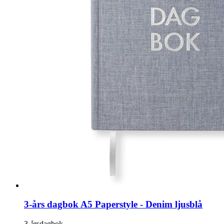
3-års dagbok A5 Paperstyle - Denim ljusblå
3-årsdagbok