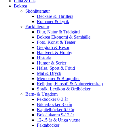
Låna & Läs
Bokrea
Skönlitteratur
Deckare & Thrillers
Romaner & Lyrik
Facklitteratur
Djur, Natur & Trädgård
Bokrea Ekonomi & Samhälle
Foto, Konst & Teater
Geografi & Resor
Hantverk & Hobby
Historia
Humor & Serier
Hälsa, Sport & Fritid
Mat & Dryck
Memoarer & Biografier
Religion, Filosofi & Naturvetenskap
Språk, Lexikon & Ordböcker
Barn- & Ungdom
Pekböcker 0-3 år
Bilderböcker 3-6 år
Kapitelböcker 6-9 år
Bokslukaren 9-12 år
12-15 år & Unga vuxna
Faktaböcker