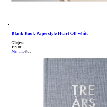
Blank Book Paperstyle Heart Off white
Olinjerad
199 kr
Mer info
Köp