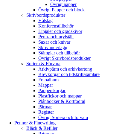
Övrigt papper
Övrigt Papper och block
Skrivbordsprodukter
Hålslag
Konferenstillbehör
Linjaler och gradskivor
Penn- och prylställ
Saxar och knivar
Skrivunderlägg
Stämplar och tillbehör
Övrigt Skrivbordsprodukter
Sortera & Förvara
Arkivpärm och arkivkartong
Brevkorgar och tidskriftssamlare
Fotoalbum
Mappar
Papperskorgar
Plastfickor och mappar
Plånböcker & Kortfodral
Pärmar
Register
Övrigt Sortera och förvara
Pennor & Finewriting
Bläck & Refiller
Patroner