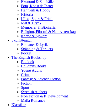
Ekonomi & Samhälle
Foto, Konst & Teater
Hantverk & Hobby
Historia
Hälsa, Sport & Fritid
Mat & Dryck
Memoarer & Biografier
Religion, Filosofi & Naturvetenskap
Kartor & Sjökort
Skönlitteratur
Romaner & Lyrik
Spänning & Thrillers
Pocket
The English Bookshop
Booktok
Childrens Books
Young Adults
Crime
Fantasy & Science Fiction
Fiction
Sport
Swedish Authors
Non Fiction & P. Development
Mafia Romance
Klassiker