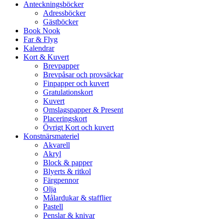
Anteckningsböcker
Adressböcker
Gästböcker
Book Nook
Far & Flyg
Kalendrar
Kort & Kuvert
Brevpapper
Brevpåsar och provsäckar
Finpapper och kuvert
Gratulationskort
Kuvert
Omslagspapper & Present
Placeringskort
Övrigt Kort och kuvert
Konstnärsmateriel
Akvarell
Akryl
Block & papper
Blyerts & ritkol
Färgpennor
Olja
Målardukar & stafflier
Pastell
Penslar & knivar