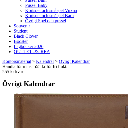
Pussel Barn
Pussel Baby
Kortspel och småspel Vuxna
Kortspel och småspel Barn
Övrigt Spel och pussel
Souvenir
Student
Black Clover
Booster
Lagböcker 2026
OUTLET -&- REA
Kontorsmaterial
>
Kalendrar
>
Övrigt Kalendrar
Handla för minst 555 kr för fri frakt.
555 kr kvar
Övrigt Kalendrar