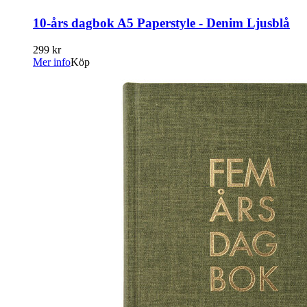
10-års dagbok A5 Paperstyle - Denim Ljusblå
299 kr
Mer info
Köp