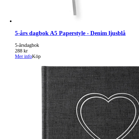
5-års dagbok A5 Paperstyle - Denim ljusblå
5-årsdagbok
288 kr
Mer info
Köp