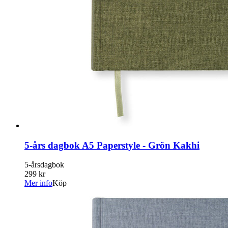
5-års dagbok A5 Paperstyle - Grön Kakhi
5-årsdagbok
299 kr
Mer info
Köp