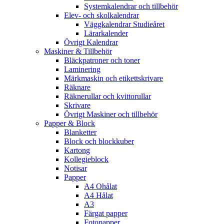
Systemkalendrar och tillbehör
Elev- och skolkalendrar
Väggkalendrar Studieåret
Lärarkalender
Övrigt Kalendrar
Maskiner & Tillbehör
Bläckpatroner och toner
Laminering
Märkmaskin och etikettskrivare
Räknare
Räknerullar och kvittorullar
Skrivare
Övrigt Maskiner och tillbehör
Papper & Block
Blanketter
Block och blockkuber
Kartong
Kollegieblock
Notisar
Papper
A4 Ohålat
A4 Hålat
A3
Färgat papper
Fotopapper