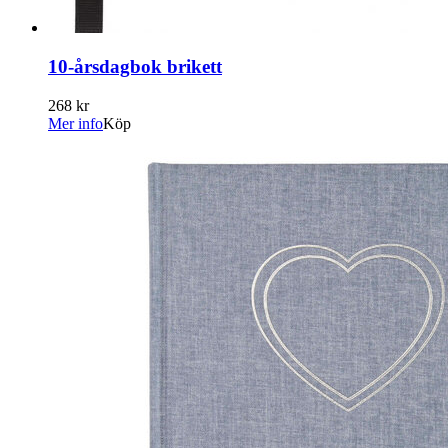
10-årsdagbok brikett
268 kr
Mer info
Köp