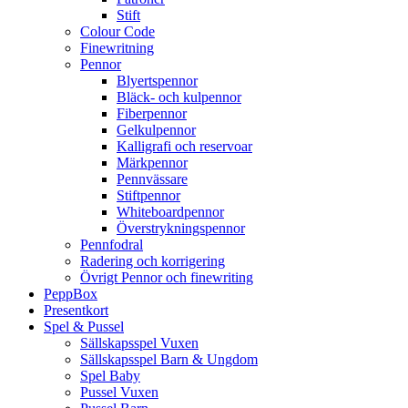
Stift
Colour Code
Finewritning
Pennor
Blyertspennor
Bläck- och kulpennor
Fiberpennor
Gelkulpennor
Kalligrafi och reservoar
Märkpennor
Pennvässare
Stiftpennor
Whiteboardpennor
Överstrykningspennor
Pennfodral
Radering och korrigering
Övrigt Pennor och finewriting
PeppBox
Presentkort
Spel & Pussel
Sällskapsspel Vuxen
Sällskapsspel Barn & Ungdom
Spel Baby
Pussel Vuxen