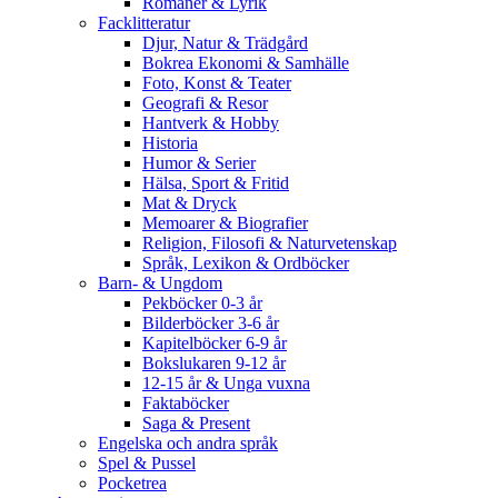
Romaner & Lyrik
Facklitteratur
Djur, Natur & Trädgård
Bokrea Ekonomi & Samhälle
Foto, Konst & Teater
Geografi & Resor
Hantverk & Hobby
Historia
Humor & Serier
Hälsa, Sport & Fritid
Mat & Dryck
Memoarer & Biografier
Religion, Filosofi & Naturvetenskap
Språk, Lexikon & Ordböcker
Barn- & Ungdom
Pekböcker 0-3 år
Bilderböcker 3-6 år
Kapitelböcker 6-9 år
Bokslukaren 9-12 år
12-15 år & Unga vuxna
Faktaböcker
Saga & Present
Engelska och andra språk
Spel & Pussel
Pocketrea