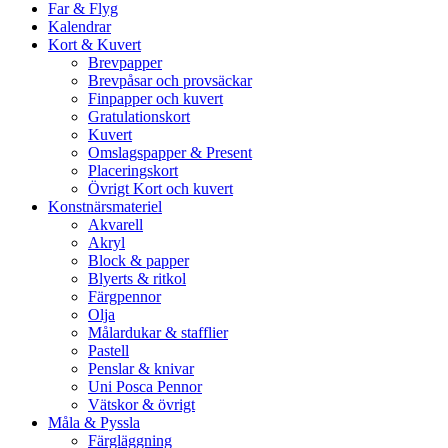
Far & Flyg
Kalendrar
Kort & Kuvert
Brevpapper
Brevpåsar och provsäckar
Finpapper och kuvert
Gratulationskort
Kuvert
Omslagspapper & Present
Placeringskort
Övrigt Kort och kuvert
Konstnärsmateriel
Akvarell
Akryl
Block & papper
Blyerts & ritkol
Färgpennor
Olja
Målardukar & stafflier
Pastell
Penslar & knivar
Uni Posca Pennor
Vätskor & övrigt
Måla & Pyssla
Färgläggning