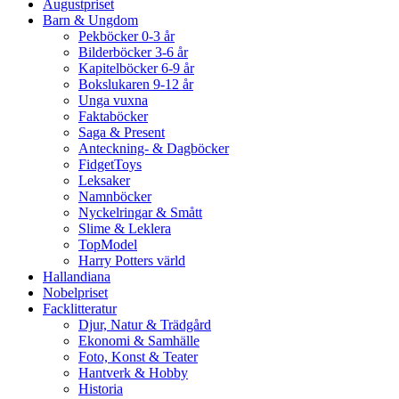
Augustpriset
Barn & Ungdom
Pekböcker 0-3 år
Bilderböcker 3-6 år
Kapitelböcker 6-9 år
Bokslukaren 9-12 år
Unga vuxna
Faktaböcker
Saga & Present
Anteckning- & Dagböcker
FidgetToys
Leksaker
Namnböcker
Nyckelringar & Smått
Slime & Leklera
TopModel
Harry Potters värld
Hallandiana
Nobelpriset
Facklitteratur
Djur, Natur & Trädgård
Ekonomi & Samhälle
Foto, Konst & Teater
Hantverk & Hobby
Historia