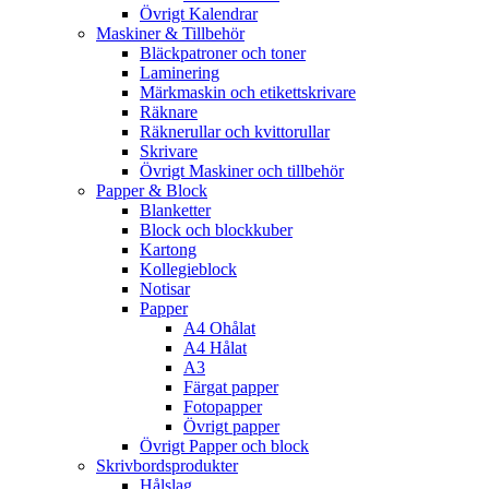
Övrigt Kalendrar
Maskiner & Tillbehör
Bläckpatroner och toner
Laminering
Märkmaskin och etikettskrivare
Räknare
Räknerullar och kvittorullar
Skrivare
Övrigt Maskiner och tillbehör
Papper & Block
Blanketter
Block och blockkuber
Kartong
Kollegieblock
Notisar
Papper
A4 Ohålat
A4 Hålat
A3
Färgat papper
Fotopapper
Övrigt papper
Övrigt Papper och block
Skrivbordsprodukter
Hålslag