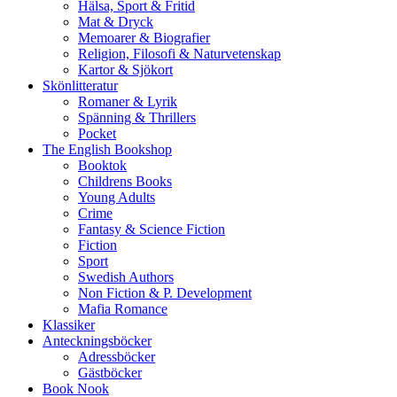
Hälsa, Sport & Fritid
Mat & Dryck
Memoarer & Biografier
Religion, Filosofi & Naturvetenskap
Kartor & Sjökort
Skönlitteratur
Romaner & Lyrik
Spänning & Thrillers
Pocket
The English Bookshop
Booktok
Childrens Books
Young Adults
Crime
Fantasy & Science Fiction
Fiction
Sport
Swedish Authors
Non Fiction & P. Development
Mafia Romance
Klassiker
Anteckningsböcker
Adressböcker
Gästböcker
Book Nook