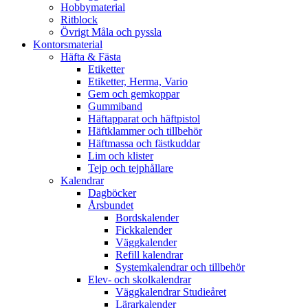
Hobbymaterial
Ritblock
Övrigt Måla och pyssla
Kontorsmaterial
Häfta & Fästa
Etiketter
Etiketter, Herma, Vario
Gem och gemkoppar
Gummiband
Häftapparat och häftpistol
Häftklammer och tillbehör
Häftmassa och fästkuddar
Lim och klister
Tejp och tejphållare
Kalendrar
Dagböcker
Årsbundet
Bordskalender
Fickkalender
Väggkalender
Refill kalendrar
Systemkalendrar och tillbehör
Elev- och skolkalendrar
Väggkalendrar Studieåret
Lärarkalender