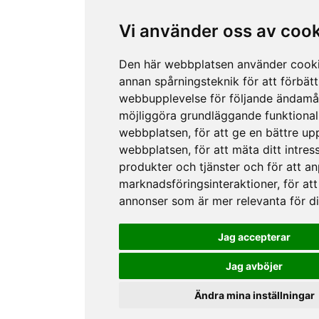
Vi använder oss av coo
Den här webbplatsen använder cook
annan spårningsteknik för att förbätt
webbupplevelse för följande ändamå
möjliggöra grundläggande funktional
webbplatsen
,
för att ge en bättre up
webbplatsen
,
för att mäta ditt intres
produkter och tjänster och för att a
marknadsföringsinteraktioner
,
för att
annonser som är mer relevanta för d
Jag accepterar
Jag avböjer
Ändra mina inställningar