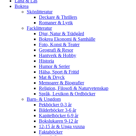
Låna & Läs
Bokrea
Skönlitteratur
Deckare & Thrillers
Romaner & Lyrik
Facklitteratur
Djur, Natur & Trädgård
Bokrea Ekonomi & Samhälle
Foto, Konst & Teater
Geografi & Resor
Hantverk & Hobby
Historia
Humor & Serier
Hälsa, Sport & Fritid
Mat & Dryck
Memoarer & Biografier
Religion, Filosofi & Naturvetenskap
Språk, Lexikon & Ordböcker
Barn- & Ungdom
Pekböcker 0-3 år
Bilderböcker 3-6 år
Kapitelböcker 6-9 år
Bokslukaren 9-12 år
12-15 år & Unga vuxna
Faktaböcker