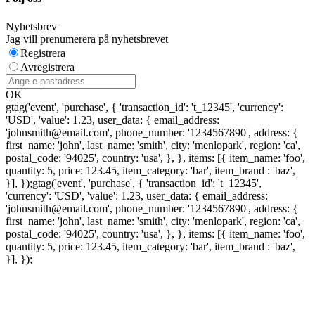
Nyhetsbrev
Jag vill prenumerera på nyhetsbrevet
Registrera
Avregistrera
OK
gtag('event', 'purchase', { 'transaction_id': 't_12345', 'currency':
'USD', 'value': 1.23, user_data: { email_address:
'johnsmith@email.com', phone_number: '1234567890', address: {
first_name: 'john', last_name: 'smith', city: 'menlopark', region: 'ca',
postal_code: '94025', country: 'usa', }, }, items: [{ item_name: 'foo',
quantity: 5, price: 123.45, item_category: 'bar', item_brand : 'baz',
}], });
gtag('event', 'purchase', { 'transaction_id': 't_12345',
'currency': 'USD', 'value': 1.23, user_data: { email_address:
'johnsmith@email.com', phone_number: '1234567890', address: {
first_name: 'john', last_name: 'smith', city: 'menlopark', region: 'ca',
postal_code: '94025', country: 'usa', }, }, items: [{ item_name: 'foo',
quantity: 5, price: 123.45, item_category: 'bar', item_brand : 'baz',
}], });