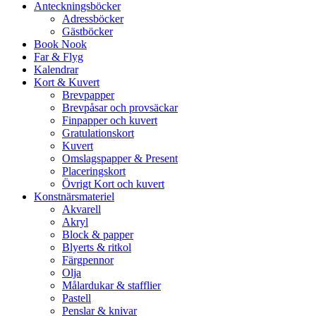
Anteckningsböcker
Adressböcker
Gästböcker
Book Nook
Far & Flyg
Kalendrar
Kort & Kuvert
Brevpapper
Brevpåsar och provsäckar
Finpapper och kuvert
Gratulationskort
Kuvert
Omslagspapper & Present
Placeringskort
Övrigt Kort och kuvert
Konstnärsmateriel
Akvarell
Akryl
Block & papper
Blyerts & ritkol
Färgpennor
Olja
Målardukar & stafflier
Pastell
Penslar & knivar