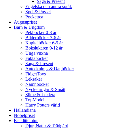
Saga & Present
Engelska och andra språk
Spel & Pussel
Pocketrea
Augustpriset
Barn & Ungdom
Pekböcker 0-3 år
Bilderböcker 3-6 år
Kapitelböcker 6-9 år
Bokslukaren 9-12 år
Unga vuxna
Faktaböcker
Saga & Present
Anteckning- & Dagböcker
FidgetToys
Leksaker
Namnböcker
Nyckelringar & Smått
Slime & Leklera
TopModel
Harry Potters värld
Hallandiana
Nobelpriset
Facklitteratur
Djur, Natur & Trädgård