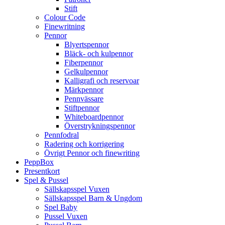
Stift
Colour Code
Finewritning
Pennor
Blyertspennor
Bläck- och kulpennor
Fiberpennor
Gelkulpennor
Kalligrafi och reservoar
Märkpennor
Pennvässare
Stiftpennor
Whiteboardpennor
Överstrykningspennor
Pennfodral
Radering och korrigering
Övrigt Pennor och finewriting
PeppBox
Presentkort
Spel & Pussel
Sällskapsspel Vuxen
Sällskapsspel Barn & Ungdom
Spel Baby
Pussel Vuxen