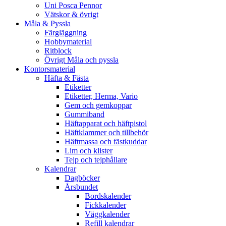
Uni Posca Pennor
Vätskor & övrigt
Måla & Pyssla
Färgläggning
Hobbymaterial
Ritblock
Övrigt Måla och pyssla
Kontorsmaterial
Häfta & Fästa
Etiketter
Etiketter, Herma, Vario
Gem och gemkoppar
Gummiband
Häftapparat och häftpistol
Häftklammer och tillbehör
Häftmassa och fästkuddar
Lim och klister
Tejp och tejphållare
Kalendrar
Dagböcker
Årsbundet
Bordskalender
Fickkalender
Väggkalender
Refill kalendrar