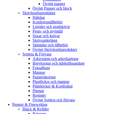
Övrigt papper
Övrigt Papper och block
Skrivbordsprodukter
Hålslag
Konferenstillbehör
Linjaler och gradskivor
Penn- och prylställ
Saxar och knivar
Skrivunderlägg
Stämplar och tillbehör
Övrigt Skrivbordsprodukter
Sortera & Förvara
Arkivpärm och arkivkartong
Brevkorgar och tidskriftssamlare
Fotoalbum
Mappar
Papperskorgar
Plastfickor och mappar
Plånböcker & Kortfodral
Pärmar
Register
Övrigt Sortera och förvara
Pennor & Finewriting
Bläck & Refiller
Patroner