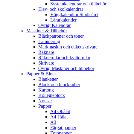
Systemkalendrar och tillbehör
Elev- och skolkalendrar
Väggkalendrar Studieåret
Lärarkalender
Övrigt Kalendrar
Maskiner & Tillbehör
Bläckpatroner och toner
Laminering
Märkmaskin och etikettskrivare
Räknare
Räknerullar och kvittorullar
Skrivare
Övrigt Maskiner och tillbehör
Papper & Block
Blanketter
Block och blockkuber
Kartong
Kollegieblock
Notisar
Papper
A4 Ohålat
A4 Hålat
A3
Färgat papper
Fotopapper