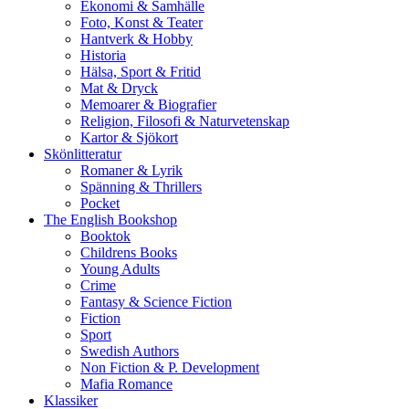
Ekonomi & Samhälle
Foto, Konst & Teater
Hantverk & Hobby
Historia
Hälsa, Sport & Fritid
Mat & Dryck
Memoarer & Biografier
Religion, Filosofi & Naturvetenskap
Kartor & Sjökort
Skönlitteratur
Romaner & Lyrik
Spänning & Thrillers
Pocket
The English Bookshop
Booktok
Childrens Books
Young Adults
Crime
Fantasy & Science Fiction
Fiction
Sport
Swedish Authors
Non Fiction & P. Development
Mafia Romance
Klassiker