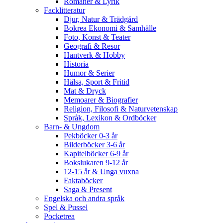
Romaner & Lyrik
Facklitteratur
Djur, Natur & Trädgård
Bokrea Ekonomi & Samhälle
Foto, Konst & Teater
Geografi & Resor
Hantverk & Hobby
Historia
Humor & Serier
Hälsa, Sport & Fritid
Mat & Dryck
Memoarer & Biografier
Religion, Filosofi & Naturvetenskap
Språk, Lexikon & Ordböcker
Barn- & Ungdom
Pekböcker 0-3 år
Bilderböcker 3-6 år
Kapitelböcker 6-9 år
Bokslukaren 9-12 år
12-15 år & Unga vuxna
Faktaböcker
Saga & Present
Engelska och andra språk
Spel & Pussel
Pocketrea