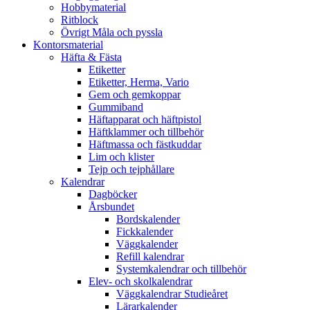
Hobbymaterial
Ritblock
Övrigt Måla och pyssla
Kontorsmaterial
Häfta & Fästa
Etiketter
Etiketter, Herma, Vario
Gem och gemkoppar
Gummiband
Häftapparat och häftpistol
Häftklammer och tillbehör
Häftmassa och fästkuddar
Lim och klister
Tejp och tejphållare
Kalendrar
Dagböcker
Årsbundet
Bordskalender
Fickkalender
Väggkalender
Refill kalendrar
Systemkalendrar och tillbehör
Elev- och skolkalendrar
Väggkalendrar Studieåret
Lärarkalender