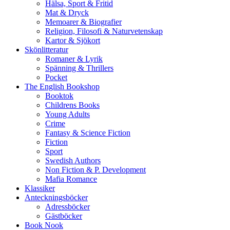
Hälsa, Sport & Fritid
Mat & Dryck
Memoarer & Biografier
Religion, Filosofi & Naturvetenskap
Kartor & Sjökort
Skönlitteratur
Romaner & Lyrik
Spänning & Thrillers
Pocket
The English Bookshop
Booktok
Childrens Books
Young Adults
Crime
Fantasy & Science Fiction
Fiction
Sport
Swedish Authors
Non Fiction & P. Development
Mafia Romance
Klassiker
Anteckningsböcker
Adressböcker
Gästböcker
Book Nook