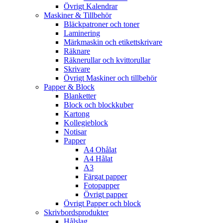
Övrigt Kalendrar
Maskiner & Tillbehör
Bläckpatroner och toner
Laminering
Märkmaskin och etikettskrivare
Räknare
Räknerullar och kvittorullar
Skrivare
Övrigt Maskiner och tillbehör
Papper & Block
Blanketter
Block och blockkuber
Kartong
Kollegieblock
Notisar
Papper
A4 Ohålat
A4 Hålat
A3
Färgat papper
Fotopapper
Övrigt papper
Övrigt Papper och block
Skrivbordsprodukter
Hålslag