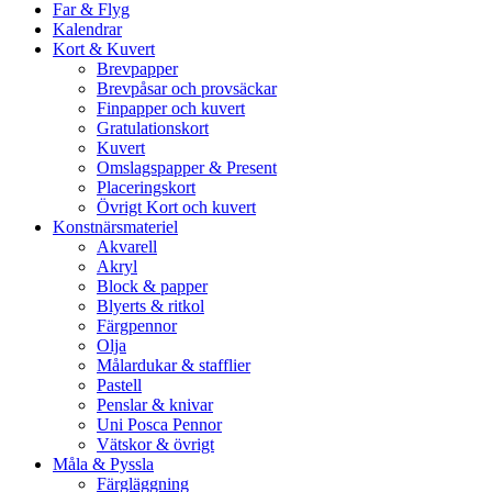
Far & Flyg
Kalendrar
Kort & Kuvert
Brevpapper
Brevpåsar och provsäckar
Finpapper och kuvert
Gratulationskort
Kuvert
Omslagspapper & Present
Placeringskort
Övrigt Kort och kuvert
Konstnärsmateriel
Akvarell
Akryl
Block & papper
Blyerts & ritkol
Färgpennor
Olja
Målardukar & stafflier
Pastell
Penslar & knivar
Uni Posca Pennor
Vätskor & övrigt
Måla & Pyssla
Färgläggning