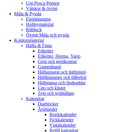
Uni Posca Pennor
Vätskor & övrigt
Måla & Pyssla
Färgläggning
Hobbymaterial
Ritblock
Övrigt Måla och pyssla
Kontorsmaterial
Häfta & Fästa
Etiketter
Etiketter, Herma, Vario
Gem och gemkoppar
Gummiband
Häftapparat och häftpistol
Häftklammer och tillbehör
Häftmassa och fästkuddar
Lim och klister
Tejp och tejphållare
Kalendrar
Dagböcker
Årsbundet
Bordskalender
Fickkalender
Väggkalender
Refill kalendrar