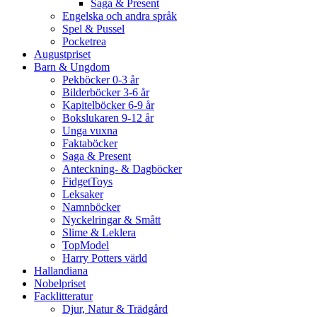
Saga & Present
Engelska och andra språk
Spel & Pussel
Pocketrea
Augustpriset
Barn & Ungdom
Pekböcker 0-3 år
Bilderböcker 3-6 år
Kapitelböcker 6-9 år
Bokslukaren 9-12 år
Unga vuxna
Faktaböcker
Saga & Present
Anteckning- & Dagböcker
FidgetToys
Leksaker
Namnböcker
Nyckelringar & Smått
Slime & Leklera
TopModel
Harry Potters värld
Hallandiana
Nobelpriset
Facklitteratur
Djur, Natur & Trädgård