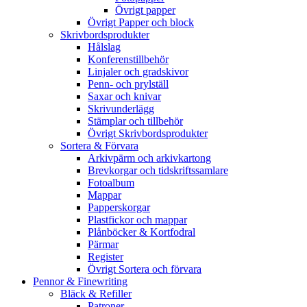
Övrigt papper
Övrigt Papper och block
Skrivbordsprodukter
Hålslag
Konferenstillbehör
Linjaler och gradskivor
Penn- och prylställ
Saxar och knivar
Skrivunderlägg
Stämplar och tillbehör
Övrigt Skrivbordsprodukter
Sortera & Förvara
Arkivpärm och arkivkartong
Brevkorgar och tidskriftssamlare
Fotoalbum
Mappar
Papperskorgar
Plastfickor och mappar
Plånböcker & Kortfodral
Pärmar
Register
Övrigt Sortera och förvara
Pennor & Finewriting
Bläck & Refiller
Patroner