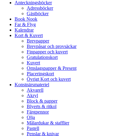
Anteckningsböcker
Adressböcker
Gästböcker
Book Nook
Far & Flyg
Kalendrar
Kort & Kuvert
Brevpapper
Brevpåsar och provsäckar
Finpapper och kuvert
Gratulationskort
Kuvert
Omslagspapper & Present
Placeringskort
Övrigt Kort och kuvert
Konstnärsmateriel
Akvarell
Akryl
Block & papper
Blyerts & ritkol
Färgpennor
Olja
Målardukar & stafflier
Pastell
Penslar & knivar