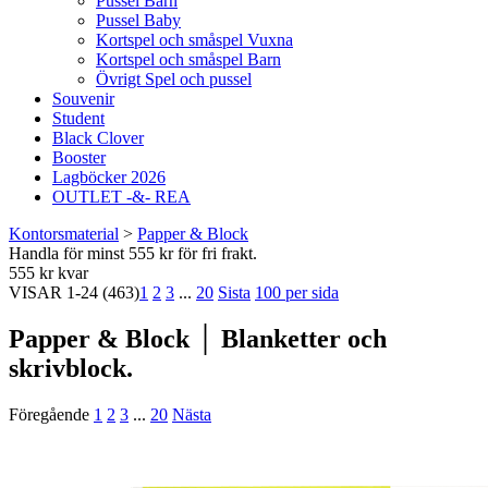
Pussel Barn
Pussel Baby
Kortspel och småspel Vuxna
Kortspel och småspel Barn
Övrigt Spel och pussel
Souvenir
Student
Black Clover
Booster
Lagböcker 2026
OUTLET -&- REA
Kontorsmaterial
>
Papper & Block
Handla för minst 555 kr för fri frakt.
555 kr kvar
VISAR
1-24
(463)
1
2
3
...
20
Sista
100 per sida
Papper & Block │ Blanketter och
skrivblock.
Föregående
1
2
3
...
20
Nästa