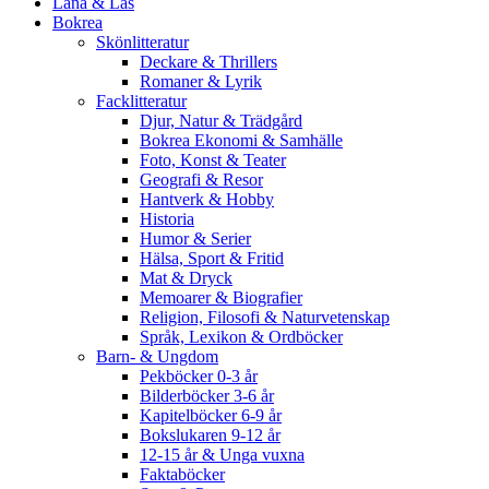
Låna & Läs
Bokrea
Skönlitteratur
Deckare & Thrillers
Romaner & Lyrik
Facklitteratur
Djur, Natur & Trädgård
Bokrea Ekonomi & Samhälle
Foto, Konst & Teater
Geografi & Resor
Hantverk & Hobby
Historia
Humor & Serier
Hälsa, Sport & Fritid
Mat & Dryck
Memoarer & Biografier
Religion, Filosofi & Naturvetenskap
Språk, Lexikon & Ordböcker
Barn- & Ungdom
Pekböcker 0-3 år
Bilderböcker 3-6 år
Kapitelböcker 6-9 år
Bokslukaren 9-12 år
12-15 år & Unga vuxna
Faktaböcker