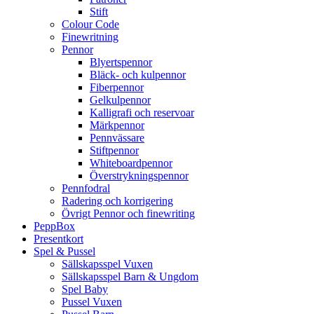
Stift
Colour Code
Finewritning
Pennor
Blyertspennor
Bläck- och kulpennor
Fiberpennor
Gelkulpennor
Kalligrafi och reservoar
Märkpennor
Pennvässare
Stiftpennor
Whiteboardpennor
Överstrykningspennor
Pennfodral
Radering och korrigering
Övrigt Pennor och finewriting
PeppBox
Presentkort
Spel & Pussel
Sällskapsspel Vuxen
Sällskapsspel Barn & Ungdom
Spel Baby
Pussel Vuxen