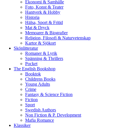
Ekonomi & Samhälle
Foto, Konst & Teater
Hantverk & Hobby
Historia
Hälsa, Sport & Fritid
Mat & Dryck
Memoarer & Biografier
Religion, Filosofi & Naturvetenskap
Kartor & Sjökort
Skönlitteratur
Romaner & Lyrik
Spänning & Thrillers
Pocket
The English Bookshop
Booktok
Childrens Books
Young Adults
Crime
Fantasy & Science Fiction
Fiction
Sport
Swedish Authors
Non Fiction & P. Development
Mafia Romance
Klassiker