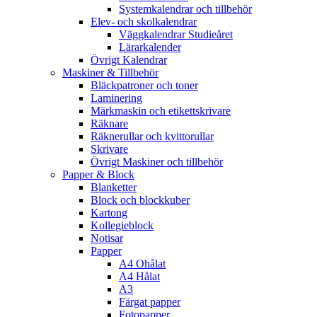
Systemkalendrar och tillbehör
Elev- och skolkalendrar
Väggkalendrar Studieåret
Lärarkalender
Övrigt Kalendrar
Maskiner & Tillbehör
Bläckpatroner och toner
Laminering
Märkmaskin och etikettskrivare
Räknare
Räknerullar och kvittorullar
Skrivare
Övrigt Maskiner och tillbehör
Papper & Block
Blanketter
Block och blockkuber
Kartong
Kollegieblock
Notisar
Papper
A4 Ohålat
A4 Hålat
A3
Färgat papper
Fotopapper