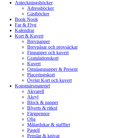
Anteckningsböcker
Adressböcker
Gästböcker
Book Nook
Far & Flyg
Kalendrar
Kort & Kuvert
Brevpapper
Brevpåsar och provsäckar
Finpapper och kuvert
Gratulationskort
Kuvert
Omslagspapper & Present
Placeringskort
Övrigt Kort och kuvert
Konstnärsmateriel
Akvarell
Akryl
Block & papper
Blyerts & ritkol
Färgpennor
Olja
Målardukar & stafflier
Pastell
Penslar & knivar