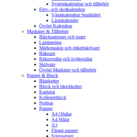
Systemkalendrar och tillbehör
Elev- och skolkalendrar
Väggkalendrar Studieåret
Lärarkalender
Övrigt Kalendrar
Maskiner & Tillbehör
Bläckpatroner och toner
Laminering
Märkmaskin och etikettskrivare
Räknare
Räknerullar och kvittorullar
Skrivare
Övrigt Maskiner och tillbehör
Papper & Block
Blanketter
Block och blockkuber
Kartong
Kollegieblock
Notisar
Papper
A4 Ohålat
A4 Hålat
A3
Färgat papper
Fotopapper