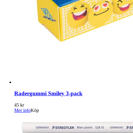
Radergummi Smiley 3-pack
45 kr
Mer info
Köp