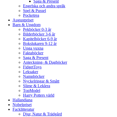
Saga & Present
Engelska och andra språk
Spel & Pussel
Pocketrea
Augustpriset
Barn & Ungdom
Pekböcker 0-3 år
Bilderböcker 3-6 år
Kapitelböcker 6-9 år
Bokslukaren 9-12 år
Unga vuxna
Faktaböcker
Saga & Present
Anteckning- & Dagböcker
FidgetToys
Leksaker
Namnböcker
Nyckelringar & Smått
Slime & Leklera
TopModel
Harry Potters värld
Hallandiana
Nobelpriset
Facklitteratur
Djur, Natur & Trädgård