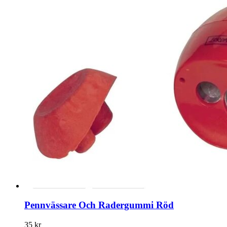
Pennvässare Och Radergummi Röd
35 kr