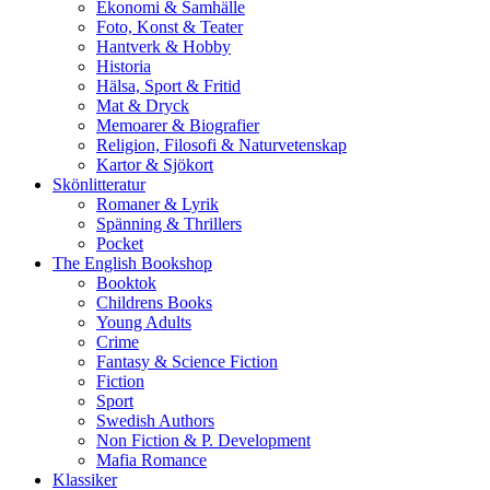
Ekonomi & Samhälle
Foto, Konst & Teater
Hantverk & Hobby
Historia
Hälsa, Sport & Fritid
Mat & Dryck
Memoarer & Biografier
Religion, Filosofi & Naturvetenskap
Kartor & Sjökort
Skönlitteratur
Romaner & Lyrik
Spänning & Thrillers
Pocket
The English Bookshop
Booktok
Childrens Books
Young Adults
Crime
Fantasy & Science Fiction
Fiction
Sport
Swedish Authors
Non Fiction & P. Development
Mafia Romance
Klassiker