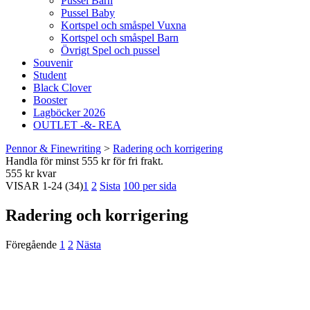
Pussel Barn
Pussel Baby
Kortspel och småspel Vuxna
Kortspel och småspel Barn
Övrigt Spel och pussel
Souvenir
Student
Black Clover
Booster
Lagböcker 2026
OUTLET -&- REA
Pennor & Finewriting
>
Radering och korrigering
Handla för minst 555 kr för fri frakt.
555 kr kvar
VISAR
1-24
(34)
1
2
Sista
100 per sida
Radering och korrigering
Föregående
1
2
Nästa