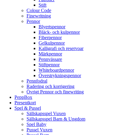
Stift
Colour Code
Finewritning
Pennor
Blyertspennor
Bläck- och kulpennor
Fiberpennor
Gelkulpennor
Kalligrafi och reservoar
Märkpennor
Pennvässare
Stiftpennor
Whiteboardpennor
Överstrykningspennor
Pennfodral
Radering och korrigering
Övrigt Pennor och finewriting
PeppBox
Presentkort
Spel & Pussel
Sällskapsspel Vuxen
Sällskapsspel Barn & Ungdom
Spel Baby
Pussel Vuxen