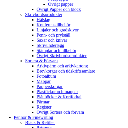
Övrigt papper
Övrigt Papper och block
Skrivbordsprodukter
Hålslag
Konferenstillbehör
Linjaler och gradskivor
Penn- och prylställ
Saxar och knivar
Skrivunderlägg
Stämplar och tillbehör
Övrigt Skrivbordsprodukter
Sortera & Förvara
Arkivpärm och arkivkartong
Brevkorgar och tidskriftssamlare
Fotoalbum
Mappar
Papperskorgar
Plastfickor och mappar
Plånböcker & Kortfodral
Pärmar
Register
Övrigt Sortera och förvara
Pennor & Finewriting
Bläck & Refiller
Patroner