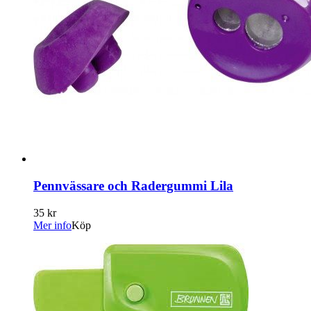
Pennvässare och Radergummi Lila
35 kr
Mer info
Köp