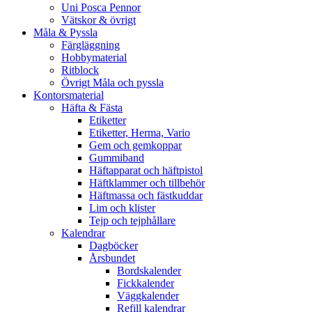
Uni Posca Pennor
Vätskor & övrigt
Måla & Pyssla
Färgläggning
Hobbymaterial
Ritblock
Övrigt Måla och pyssla
Kontorsmaterial
Häfta & Fästa
Etiketter
Etiketter, Herma, Vario
Gem och gemkoppar
Gummiband
Häftapparat och häftpistol
Häftklammer och tillbehör
Häftmassa och fästkuddar
Lim och klister
Tejp och tejphållare
Kalendrar
Dagböcker
Årsbundet
Bordskalender
Fickkalender
Väggkalender
Refill kalendrar