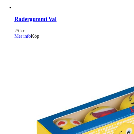
Radergummi Val
25 kr
Mer info
Köp