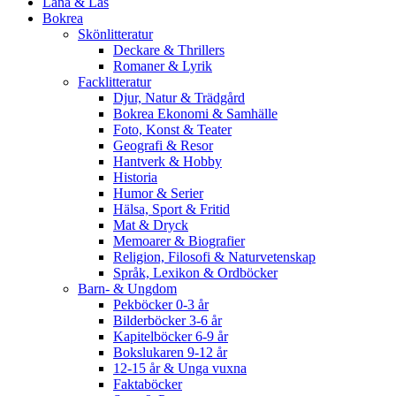
Låna & Läs
Bokrea
Skönlitteratur
Deckare & Thrillers
Romaner & Lyrik
Facklitteratur
Djur, Natur & Trädgård
Bokrea Ekonomi & Samhälle
Foto, Konst & Teater
Geografi & Resor
Hantverk & Hobby
Historia
Humor & Serier
Hälsa, Sport & Fritid
Mat & Dryck
Memoarer & Biografier
Religion, Filosofi & Naturvetenskap
Språk, Lexikon & Ordböcker
Barn- & Ungdom
Pekböcker 0-3 år
Bilderböcker 3-6 år
Kapitelböcker 6-9 år
Bokslukaren 9-12 år
12-15 år & Unga vuxna
Faktaböcker