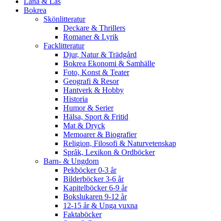
Låna & Läs
Bokrea
Skönlitteratur
Deckare & Thrillers
Romaner & Lyrik
Facklitteratur
Djur, Natur & Trädgård
Bokrea Ekonomi & Samhälle
Foto, Konst & Teater
Geografi & Resor
Hantverk & Hobby
Historia
Humor & Serier
Hälsa, Sport & Fritid
Mat & Dryck
Memoarer & Biografier
Religion, Filosofi & Naturvetenskap
Språk, Lexikon & Ordböcker
Barn- & Ungdom
Pekböcker 0-3 år
Bilderböcker 3-6 år
Kapitelböcker 6-9 år
Bokslukaren 9-12 år
12-15 år & Unga vuxna
Faktaböcker