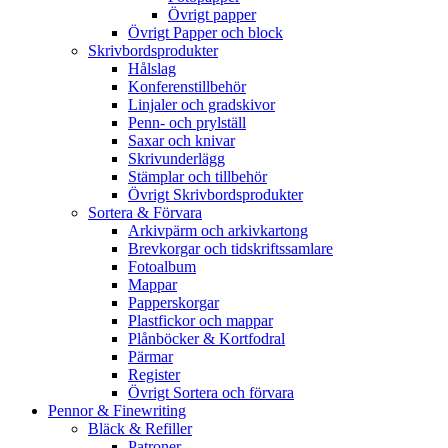
Övrigt papper
Övrigt Papper och block
Skrivbordsprodukter
Hålslag
Konferenstillbehör
Linjaler och gradskivor
Penn- och prylställ
Saxar och knivar
Skrivunderlägg
Stämplar och tillbehör
Övrigt Skrivbordsprodukter
Sortera & Förvara
Arkivpärm och arkivkartong
Brevkorgar och tidskriftssamlare
Fotoalbum
Mappar
Papperskorgar
Plastfickor och mappar
Plånböcker & Kortfodral
Pärmar
Register
Övrigt Sortera och förvara
Pennor & Finewriting
Bläck & Refiller
Patroner