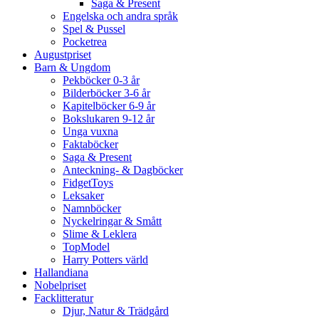
Saga & Present
Engelska och andra språk
Spel & Pussel
Pocketrea
Augustpriset
Barn & Ungdom
Pekböcker 0-3 år
Bilderböcker 3-6 år
Kapitelböcker 6-9 år
Bokslukaren 9-12 år
Unga vuxna
Faktaböcker
Saga & Present
Anteckning- & Dagböcker
FidgetToys
Leksaker
Namnböcker
Nyckelringar & Smått
Slime & Leklera
TopModel
Harry Potters värld
Hallandiana
Nobelpriset
Facklitteratur
Djur, Natur & Trädgård