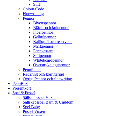
Stift
Colour Code
Finewritning
Pennor
Blyertspennor
Bläck- och kulpennor
Fiberpennor
Gelkulpennor
Kalligrafi och reservoar
Märkpennor
Pennvässare
Stiftpennor
Whiteboardpennor
Överstrykningspennor
Pennfodral
Radering och korrigering
Övrigt Pennor och finewriting
PeppBox
Presentkort
Spel & Pussel
Sällskapsspel Vuxen
Sällskapsspel Barn & Ungdom
Spel Baby
Pussel Vuxen