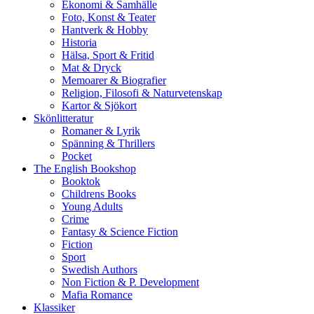
Ekonomi & Samhälle
Foto, Konst & Teater
Hantverk & Hobby
Historia
Hälsa, Sport & Fritid
Mat & Dryck
Memoarer & Biografier
Religion, Filosofi & Naturvetenskap
Kartor & Sjökort
Skönlitteratur
Romaner & Lyrik
Spänning & Thrillers
Pocket
The English Bookshop
Booktok
Childrens Books
Young Adults
Crime
Fantasy & Science Fiction
Fiction
Sport
Swedish Authors
Non Fiction & P. Development
Mafia Romance
Klassiker