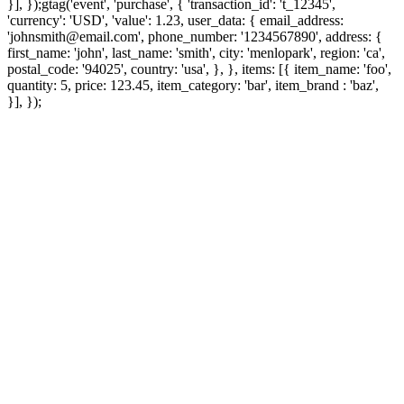
}], });
gtag('event', 'purchase', { 'transaction_id': 't_12345',
'currency': 'USD', 'value': 1.23, user_data: { email_address:
'johnsmith@email.com', phone_number: '1234567890', address: {
first_name: 'john', last_name: 'smith', city: 'menlopark', region: 'ca',
postal_code: '94025', country: 'usa', }, }, items: [{ item_name: 'foo',
quantity: 5, price: 123.45, item_category: 'bar', item_brand : 'baz',
}], });