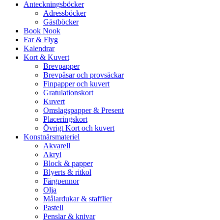
Anteckningsböcker
Adressböcker
Gästböcker
Book Nook
Far & Flyg
Kalendrar
Kort & Kuvert
Brevpapper
Brevpåsar och provsäckar
Finpapper och kuvert
Gratulationskort
Kuvert
Omslagspapper & Present
Placeringskort
Övrigt Kort och kuvert
Konstnärsmateriel
Akvarell
Akryl
Block & papper
Blyerts & ritkol
Färgpennor
Olja
Målardukar & stafflier
Pastell
Penslar & knivar