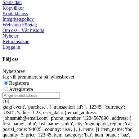
Startsidan
Köpvillkor
Kontakta oss
Integritetspolicy
Webshop Företag
Om oss - Vår historia
Nyheter
Returansökan
Logga in
Följ oss
Nyhetsbrev
Jag vill prenumerera på nyhetsbrevet
Registrera
Avregistrera
OK
gtag('event', 'purchase', { 'transaction_id': 't_12345', 'currency':
'USD', 'value': 1.23, user_data: { email_address:
'johnsmith@email.com', phone_number: '1234567890', address: {
first_name: 'john', last_name: 'smith', city: 'menlopark', region: 'ca',
postal_code: '94025', country: 'usa', }, }, items: [{ item_name: 'foo',
quantity: 5, price: 123.45, item_category: 'bar', item_brand : 'baz',