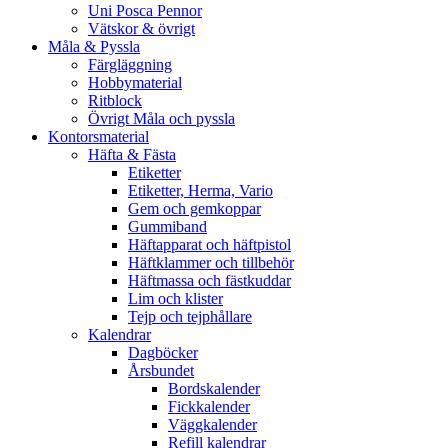
Uni Posca Pennor
Vätskor & övrigt
Måla & Pyssla
Färgläggning
Hobbymaterial
Ritblock
Övrigt Måla och pyssla
Kontorsmaterial
Häfta & Fästa
Etiketter
Etiketter, Herma, Vario
Gem och gemkoppar
Gummiband
Häftapparat och häftpistol
Häftklammer och tillbehör
Häftmassa och fästkuddar
Lim och klister
Tejp och tejphållare
Kalendrar
Dagböcker
Årsbundet
Bordskalender
Fickkalender
Väggkalender
Refill kalendrar