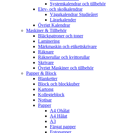
Systemkalendrar och tillbehör
Elev- och skolkalendrar
Väggkalendrar Studieåret
Lärarkalender
Övrigt Kalendrar
Maskiner & Tillbehör
Bläckpatroner och toner
Laminering
Märkmaskin och etikettskrivare
Räknare
Räknerullar och kvittorullar
Skrivare
Övrigt Maskiner och tillbehör
Papper & Block
Blanketter
Block och blockkuber
Kartong
Kollegieblock
Notisar
Papper
A4 Ohålat
A4 Hålat
A3
Färgat papper
Fotopapper