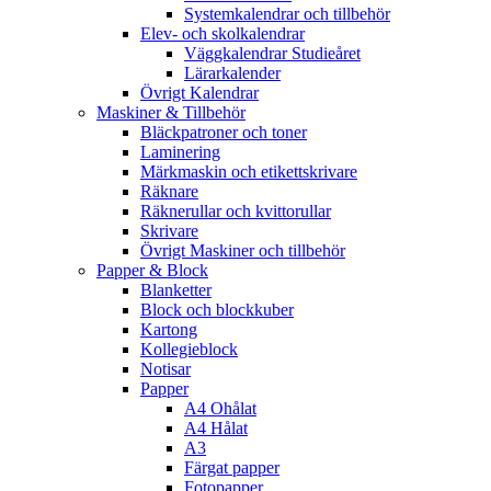
Systemkalendrar och tillbehör
Elev- och skolkalendrar
Väggkalendrar Studieåret
Lärarkalender
Övrigt Kalendrar
Maskiner & Tillbehör
Bläckpatroner och toner
Laminering
Märkmaskin och etikettskrivare
Räknare
Räknerullar och kvittorullar
Skrivare
Övrigt Maskiner och tillbehör
Papper & Block
Blanketter
Block och blockkuber
Kartong
Kollegieblock
Notisar
Papper
A4 Ohålat
A4 Hålat
A3
Färgat papper
Fotopapper