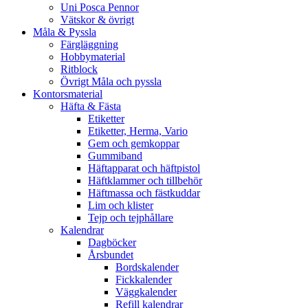
Uni Posca Pennor
Vätskor & övrigt
Måla & Pyssla
Färgläggning
Hobbymaterial
Ritblock
Övrigt Måla och pyssla
Kontorsmaterial
Häfta & Fästa
Etiketter
Etiketter, Herma, Vario
Gem och gemkoppar
Gummiband
Häftapparat och häftpistol
Häftklammer och tillbehör
Häftmassa och fästkuddar
Lim och klister
Tejp och tejphållare
Kalendrar
Dagböcker
Årsbundet
Bordskalender
Fickkalender
Väggkalender
Refill kalendrar