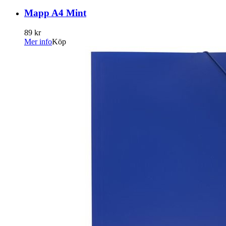
Mapp A4 Mint
89 kr
Mer info
Köp