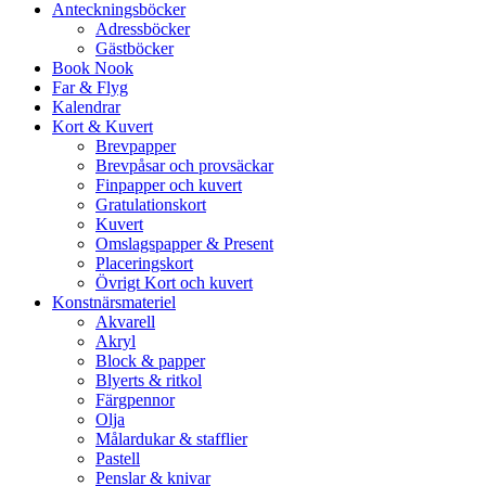
Anteckningsböcker
Adressböcker
Gästböcker
Book Nook
Far & Flyg
Kalendrar
Kort & Kuvert
Brevpapper
Brevpåsar och provsäckar
Finpapper och kuvert
Gratulationskort
Kuvert
Omslagspapper & Present
Placeringskort
Övrigt Kort och kuvert
Konstnärsmateriel
Akvarell
Akryl
Block & papper
Blyerts & ritkol
Färgpennor
Olja
Målardukar & stafflier
Pastell
Penslar & knivar