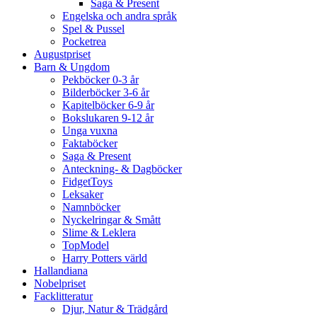
Saga & Present
Engelska och andra språk
Spel & Pussel
Pocketrea
Augustpriset
Barn & Ungdom
Pekböcker 0-3 år
Bilderböcker 3-6 år
Kapitelböcker 6-9 år
Bokslukaren 9-12 år
Unga vuxna
Faktaböcker
Saga & Present
Anteckning- & Dagböcker
FidgetToys
Leksaker
Namnböcker
Nyckelringar & Smått
Slime & Leklera
TopModel
Harry Potters värld
Hallandiana
Nobelpriset
Facklitteratur
Djur, Natur & Trädgård