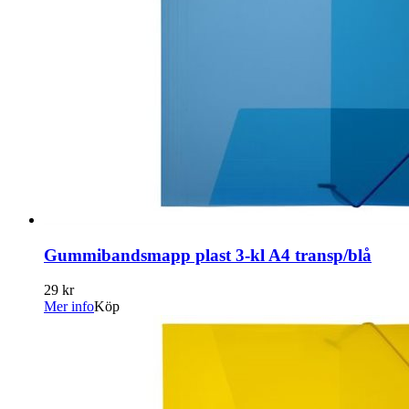
Gummibandsmapp plast 3-kl A4 transp/blå
29 kr
Mer info
Köp