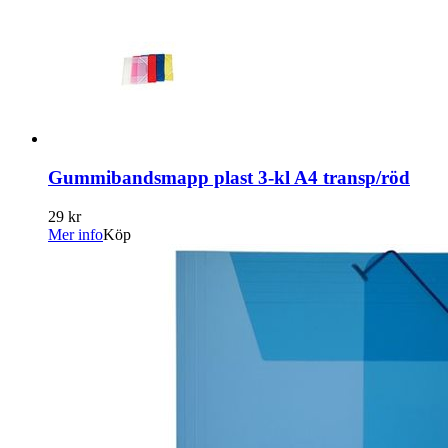
Gummibandsmapp plast 3-kl A4 transp/röd
29 kr
Mer info
Köp