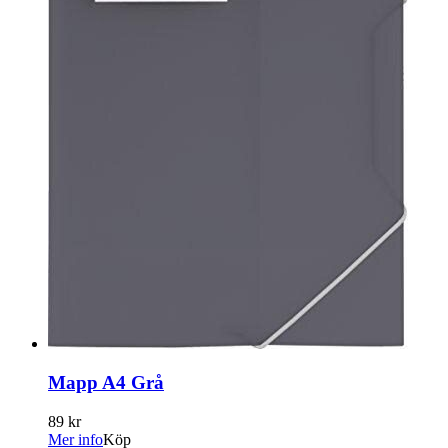
Mapp A4 Grå
89 kr
Mer info
Köp