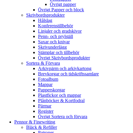
Övrigt papper
Övrigt Papper och block
Skrivbordsprodukter
Hålslag
Konferenstillbehör
Linjaler och gradskivor
Penn- och prylställ
Saxar och knivar
Skrivunderlägg
Stämplar och tillbehör
Övrigt Skrivbordsprodukter
Sortera & Förvara
Arkivpärm och arkivkartong
Brevkorgar och tidskriftssamlare
Fotoalbum
Mappar
Papperskorgar
Plastfickor och mappar
Plånböcker & Kortfodral
Pärmar
Register
Övrigt Sortera och förvara
Pennor & Finewriting
Bläck & Refiller
Patroner