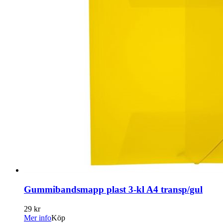
Gummibandsmapp plast 3-kl A4 transp/gul
29 kr
Mer info
Köp