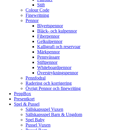
Stift
Colour Code
Finewritning
Pennor
Blyertspennor
Bläck- och kulpennor
Fiberpennor
Gelkulpennor
Kalligrafi och reservoar
Märkpennor
Pennvässare
Stiftpennor
Whiteboardpennor
Överstrykningspennor
Pennfodral
Radering och korrigering
Övrigt Pennor och finewriting
PeppBox
Presentkort
Spel & Pussel
Sällskapsspel Vuxen
Sällskapsspel Barn & Ungdom
Spel Baby
Pussel Vuxen