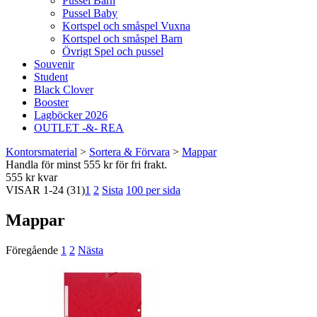
Pussel Barn
Pussel Baby
Kortspel och småspel Vuxna
Kortspel och småspel Barn
Övrigt Spel och pussel
Souvenir
Student
Black Clover
Booster
Lagböcker 2026
OUTLET -&- REA
Kontorsmaterial
>
Sortera & Förvara
>
Mappar
Handla för minst 555 kr för fri frakt.
555 kr kvar
VISAR
1-24
(31)
1
2
Sista
100 per sida
Mappar
Föregående
1
2
Nästa