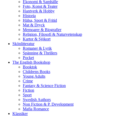
Ekonomi & Samhälle
Foto, Konst & Teater
Hantverk & Hobby
Historia
Hälsa, Sport & Fritid
Mat & Dryck
Memoarer & Biografier
Religion, Filosofi & Naturvetenskap
Kartor & Sjökort
Skönlitteratur
Romaner & Lyrik
Spänning & Thrillers
Pocket
The English Bookshop
Booktok
Childrens Books
Young Adults
Crime
Fantasy & Science Fiction
Fiction
Sport
Swedish Authors
Non Fiction & P. Development
Mafia Romance
Klassiker