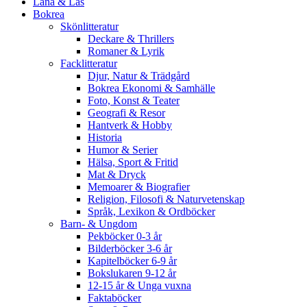
Låna & Läs
Bokrea
Skönlitteratur
Deckare & Thrillers
Romaner & Lyrik
Facklitteratur
Djur, Natur & Trädgård
Bokrea Ekonomi & Samhälle
Foto, Konst & Teater
Geografi & Resor
Hantverk & Hobby
Historia
Humor & Serier
Hälsa, Sport & Fritid
Mat & Dryck
Memoarer & Biografier
Religion, Filosofi & Naturvetenskap
Språk, Lexikon & Ordböcker
Barn- & Ungdom
Pekböcker 0-3 år
Bilderböcker 3-6 år
Kapitelböcker 6-9 år
Bokslukaren 9-12 år
12-15 år & Unga vuxna
Faktaböcker