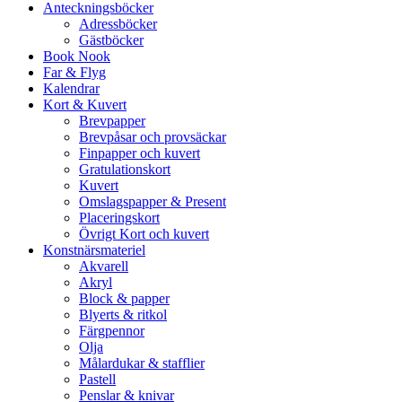
Anteckningsböcker
Adressböcker
Gästböcker
Book Nook
Far & Flyg
Kalendrar
Kort & Kuvert
Brevpapper
Brevpåsar och provsäckar
Finpapper och kuvert
Gratulationskort
Kuvert
Omslagspapper & Present
Placeringskort
Övrigt Kort och kuvert
Konstnärsmateriel
Akvarell
Akryl
Block & papper
Blyerts & ritkol
Färgpennor
Olja
Målardukar & stafflier
Pastell
Penslar & knivar