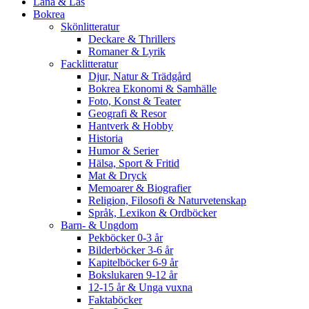
Låna & Läs
Bokrea
Skönlitteratur
Deckare & Thrillers
Romaner & Lyrik
Facklitteratur
Djur, Natur & Trädgård
Bokrea Ekonomi & Samhälle
Foto, Konst & Teater
Geografi & Resor
Hantverk & Hobby
Historia
Humor & Serier
Hälsa, Sport & Fritid
Mat & Dryck
Memoarer & Biografier
Religion, Filosofi & Naturvetenskap
Språk, Lexikon & Ordböcker
Barn- & Ungdom
Pekböcker 0-3 år
Bilderböcker 3-6 år
Kapitelböcker 6-9 år
Bokslukaren 9-12 år
12-15 år & Unga vuxna
Faktaböcker