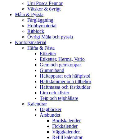
Uni Posca Pennor
Vätskor & övrigt
Måla & Pyssla
Färgläggning
Hobbymaterial
Ritblock
Övrigt Måla och pyssla
Kontorsmaterial
Häfta & Fästa
Etiketter
Etiketter, Herma, Vario
Gem och gemkoppar
Gummiband
Häftapparat och häftpistol
Häftklammer och tillbehör
Häftmassa och fästkuddar
Lim och klister
Tejp och tejphållare
Kalendrar
Dagböcker
Årsbundet
Bordskalender
Fickkalender
Väggkalender
Refill kalendrar