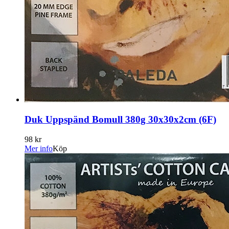
Duk Uppspänd Bomull 380g 30x30x2cm (6F)
98 kr
Mer info
Köp