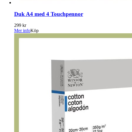
Duk A4 med 4 Touchpennor
299 kr
Mer info
Köp