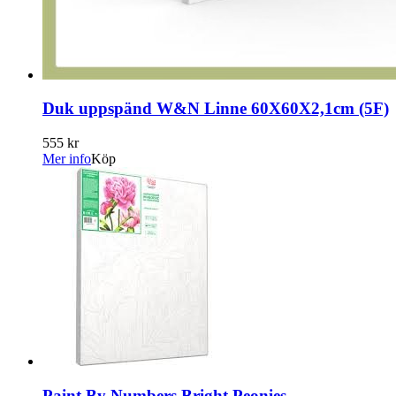
Duk uppspänd W&N Linne 60X60X2,1cm (5F)
555 kr
Mer info
Köp
Paint By Numbers Bright Peonies