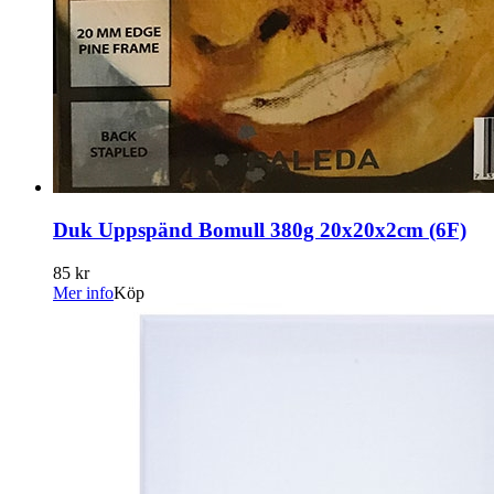
Duk Uppspänd Bomull 380g 20x20x2cm (6F)
85 kr
Mer info
Köp