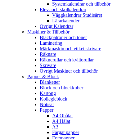
Systemkalendrar och tillbehör
Elev- och skolkalendrar
Väggkalendrar Studieåret
Lärarkalender
Övrigt Kalendrar
Maskiner & Tillbehör
Bläckpatroner och toner
Laminering
Märkmaskin och etikettskrivare
Räknare
Räknerullar och kvittorullar
Skrivare
Övrigt Maskiner och tillbehör
Papper & Block
Blanketter
Block och blockkuber
Kartong
Kollegieblock
Notisar
Papper
A4 Ohålat
A4 Hålat
A3
Färgat papper
Fotopapper