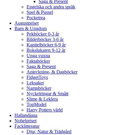
Saga & Present
Engelska och andra språk
Spel & Pussel
Pocketrea
Augustpriset
Barn & Ungdom
Pekböcker 0-3 år
Bilderböcker 3-6 år
Kapitelböcker 6-9 år
Bokslukaren 9-12 år
Unga vuxna
Faktaböcker
Saga & Present
Anteckning- & Dagböcker
FidgetToys
Leksaker
Namnböcker
Nyckelringar & Smått
Slime & Leklera
TopModel
Harry Potters värld
Hallandiana
Nobelpriset
Facklitteratur
Djur, Natur & Trädgård