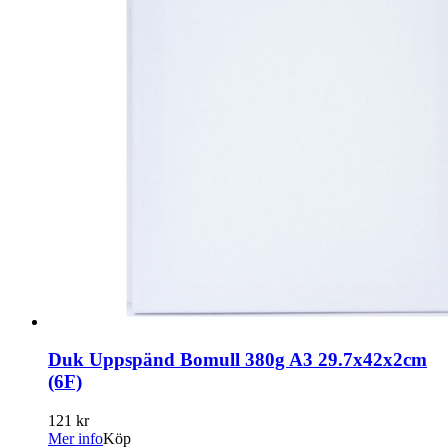
Duk Uppspänd Bomull 380g A3 29.7x42x2cm
(6F)
121 kr
Mer info
Köp