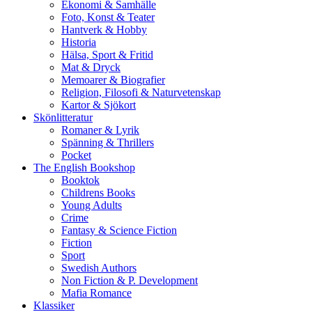
Ekonomi & Samhälle
Foto, Konst & Teater
Hantverk & Hobby
Historia
Hälsa, Sport & Fritid
Mat & Dryck
Memoarer & Biografier
Religion, Filosofi & Naturvetenskap
Kartor & Sjökort
Skönlitteratur
Romaner & Lyrik
Spänning & Thrillers
Pocket
The English Bookshop
Booktok
Childrens Books
Young Adults
Crime
Fantasy & Science Fiction
Fiction
Sport
Swedish Authors
Non Fiction & P. Development
Mafia Romance
Klassiker