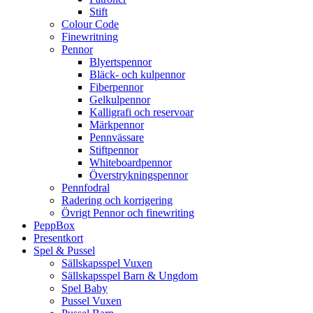
Stift
Colour Code
Finewritning
Pennor
Blyertspennor
Bläck- och kulpennor
Fiberpennor
Gelkulpennor
Kalligrafi och reservoar
Märkpennor
Pennvässare
Stiftpennor
Whiteboardpennor
Överstrykningspennor
Pennfodral
Radering och korrigering
Övrigt Pennor och finewriting
PeppBox
Presentkort
Spel & Pussel
Sällskapsspel Vuxen
Sällskapsspel Barn & Ungdom
Spel Baby
Pussel Vuxen