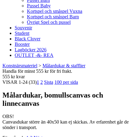
Pussel Barn
Pussel Baby
Kortspel och småspel Vuxna
Kortspel och småspel Barn
Övrigt Spel och pussel
Souvenir
Student
Black Clover
Booster
Lagböcker 2026
OUTLET -&- REA
Konstnärsmateriel
>
Målardukar & stafflier
Handla för minst 555 kr för fri frakt.
555 kr kvar
VISAR
1-24
(33)
1
2
Sista
100 per sida
Målardukar, bomullscanvas och
linnecanvas
OBS!
Canvasdukar större än 40x50 kan ej skickas. Av erfarenhet går de
sönder i transport.