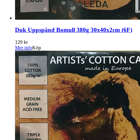
Duk Uppspänd Bomull 380g 30x40x2cm (6F)
129 kr
Mer info
Köp