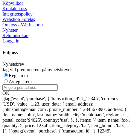
Köpvillkor
Kontakta oss
Integritetspolicy
Webshop Företag
Om oss - Vår historia
Nyheter
Returansökan
Logga in
Följ oss
Nyhetsbrev
Jag vill prenumerera på nyhetsbrevet
Registrera
Avregistrera
OK
gtag('event', 'purchase', { 'transaction_id': 't_12345', 'currency':
'USD', 'value': 1.23, user_data: { email_address:
'johnsmith@email.com', phone_number: '1234567890', address: {
first_name: 'john', last_name: 'smith', city: 'menlopark', region: 'ca',
postal_code: '94025', country: 'usa', }, }, items: [{ item_name: 'foo',
quantity: 5, price: 123.45, item_category: 'bar', item_brand : 'baz',
}], });
gtag('event', 'purchase', { 'transaction_id': 't_12345',