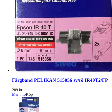
Färgband PELIKAN 515056 sv/rö IR40T2/FP
209 kr
Mer info
Köp