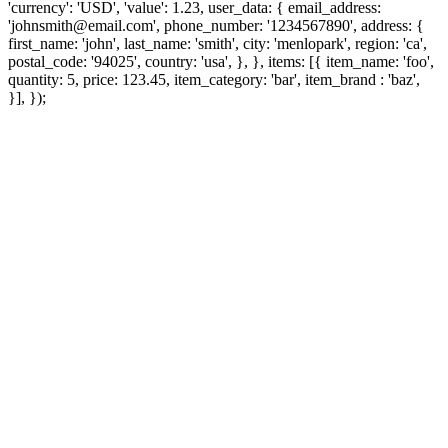
'currency': 'USD', 'value': 1.23, user_data: { email_address:
'johnsmith@email.com', phone_number: '1234567890', address: {
first_name: 'john', last_name: 'smith', city: 'menlopark', region: 'ca',
postal_code: '94025', country: 'usa', }, }, items: [{ item_name: 'foo',
quantity: 5, price: 123.45, item_category: 'bar', item_brand : 'baz',
}], });