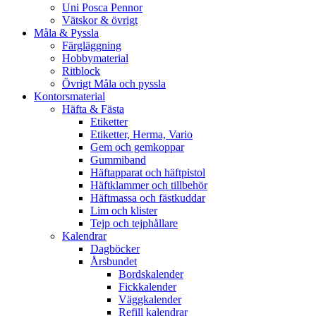
Uni Posca Pennor
Vätskor & övrigt
Måla & Pyssla
Färgläggning
Hobbymaterial
Ritblock
Övrigt Måla och pyssla
Kontorsmaterial
Häfta & Fästa
Etiketter
Etiketter, Herma, Vario
Gem och gemkoppar
Gummiband
Häftapparat och häftpistol
Häftklammer och tillbehör
Häftmassa och fästkuddar
Lim och klister
Tejp och tejphållare
Kalendrar
Dagböcker
Årsbundet
Bordskalender
Fickkalender
Väggkalender
Refill kalendrar