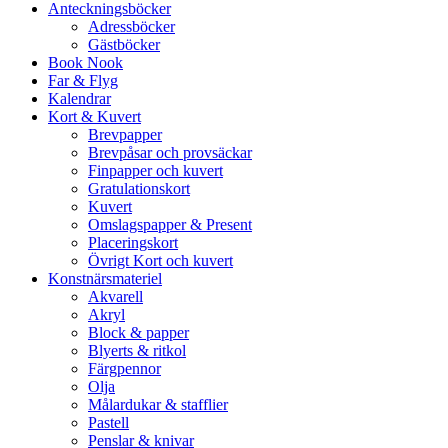
Anteckningsböcker
Adressböcker
Gästböcker
Book Nook
Far & Flyg
Kalendrar
Kort & Kuvert
Brevpapper
Brevpåsar och provsäckar
Finpapper och kuvert
Gratulationskort
Kuvert
Omslagspapper & Present
Placeringskort
Övrigt Kort och kuvert
Konstnärsmateriel
Akvarell
Akryl
Block & papper
Blyerts & ritkol
Färgpennor
Olja
Målardukar & stafflier
Pastell
Penslar & knivar