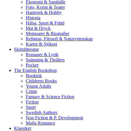
Ekonomi & Samhälle
Foto, Konst & Teater
Hantverk & Hobby
Historia
Hälsa, Sport & Fritid
Mat & Dryck
Memoarer & Biografier
Religion, Filosofi & Naturvetenskap
Kartor & Sjökort
Skönlitteratur
Romaner & Lyrik
Spänning & Thrillers
Pocket
The English Bookshop
Booktok
Childrens Books
Young Adults
Crime
Fantasy & Science Fiction
Fiction
Sport
Swedish Authors
Non Fiction & P. Development
Mafia Romance
Klassiker