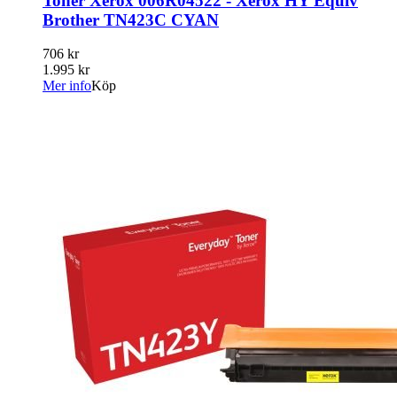
Toner Xerox 006R04522 - Xerox HY Equiv
Brother TN423C CYAN
706 kr
1.995 kr
Mer info
Köp