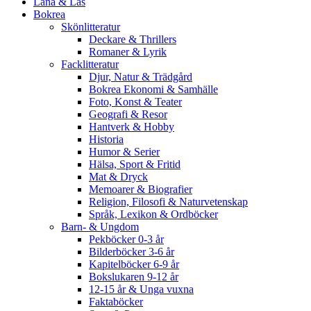
Låna & Läs
Bokrea
Skönlitteratur
Deckare & Thrillers
Romaner & Lyrik
Facklitteratur
Djur, Natur & Trädgård
Bokrea Ekonomi & Samhälle
Foto, Konst & Teater
Geografi & Resor
Hantverk & Hobby
Historia
Humor & Serier
Hälsa, Sport & Fritid
Mat & Dryck
Memoarer & Biografier
Religion, Filosofi & Naturvetenskap
Språk, Lexikon & Ordböcker
Barn- & Ungdom
Pekböcker 0-3 år
Bilderböcker 3-6 år
Kapitelböcker 6-9 år
Bokslukaren 9-12 år
12-15 år & Unga vuxna
Faktaböcker