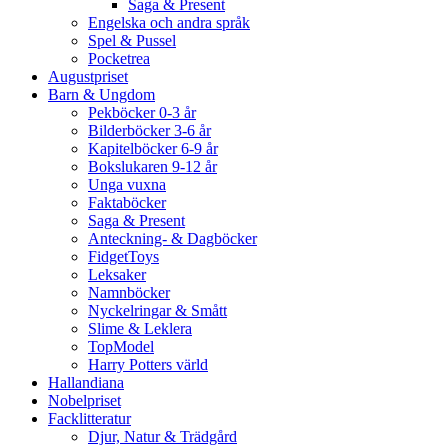
Saga & Present
Engelska och andra språk
Spel & Pussel
Pocketrea
Augustpriset
Barn & Ungdom
Pekböcker 0-3 år
Bilderböcker 3-6 år
Kapitelböcker 6-9 år
Bokslukaren 9-12 år
Unga vuxna
Faktaböcker
Saga & Present
Anteckning- & Dagböcker
FidgetToys
Leksaker
Namnböcker
Nyckelringar & Smått
Slime & Leklera
TopModel
Harry Potters värld
Hallandiana
Nobelpriset
Facklitteratur
Djur, Natur & Trädgård