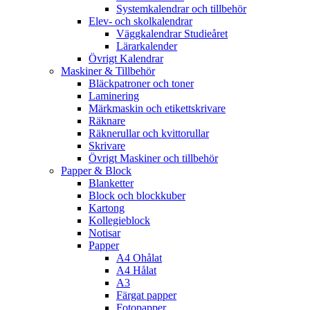
Systemkalendrar och tillbehör
Elev- och skolkalendrar
Väggkalendrar Studieåret
Lärarkalender
Övrigt Kalendrar
Maskiner & Tillbehör
Bläckpatroner och toner
Laminering
Märkmaskin och etikettskrivare
Räknare
Räknerullar och kvittorullar
Skrivare
Övrigt Maskiner och tillbehör
Papper & Block
Blanketter
Block och blockkuber
Kartong
Kollegieblock
Notisar
Papper
A4 Ohålat
A4 Hålat
A3
Färgat papper
Fotopapper