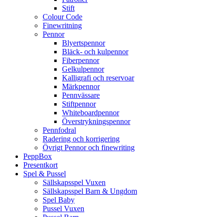
Stift
Colour Code
Finewritning
Pennor
Blyertspennor
Bläck- och kulpennor
Fiberpennor
Gelkulpennor
Kalligrafi och reservoar
Märkpennor
Pennvässare
Stiftpennor
Whiteboardpennor
Överstrykningspennor
Pennfodral
Radering och korrigering
Övrigt Pennor och finewriting
PeppBox
Presentkort
Spel & Pussel
Sällskapsspel Vuxen
Sällskapsspel Barn & Ungdom
Spel Baby
Pussel Vuxen