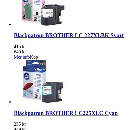
Bläckpatron BROTHER LC-227XLBK Svart
415 kr
649 kr
Mer info
Köp
Bläckpatron BROTHER LC225XLC Cyan
255 kr
449 kr