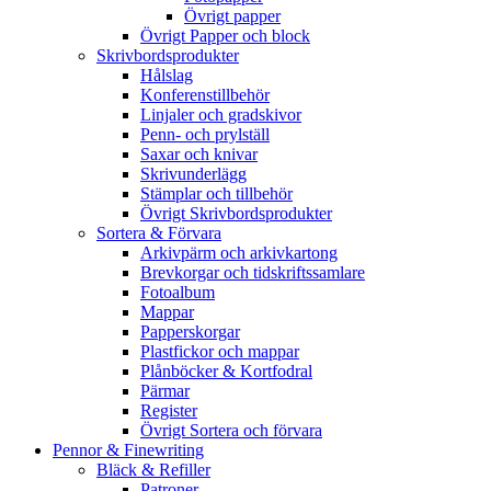
Övrigt papper
Övrigt Papper och block
Skrivbordsprodukter
Hålslag
Konferenstillbehör
Linjaler och gradskivor
Penn- och prylställ
Saxar och knivar
Skrivunderlägg
Stämplar och tillbehör
Övrigt Skrivbordsprodukter
Sortera & Förvara
Arkivpärm och arkivkartong
Brevkorgar och tidskriftssamlare
Fotoalbum
Mappar
Papperskorgar
Plastfickor och mappar
Plånböcker & Kortfodral
Pärmar
Register
Övrigt Sortera och förvara
Pennor & Finewriting
Bläck & Refiller
Patroner