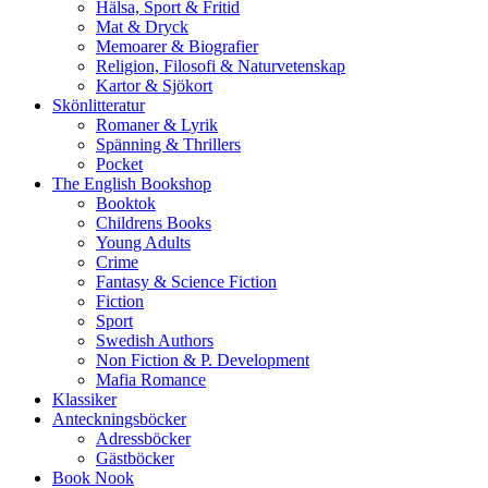
Hälsa, Sport & Fritid
Mat & Dryck
Memoarer & Biografier
Religion, Filosofi & Naturvetenskap
Kartor & Sjökort
Skönlitteratur
Romaner & Lyrik
Spänning & Thrillers
Pocket
The English Bookshop
Booktok
Childrens Books
Young Adults
Crime
Fantasy & Science Fiction
Fiction
Sport
Swedish Authors
Non Fiction & P. Development
Mafia Romance
Klassiker
Anteckningsböcker
Adressböcker
Gästböcker
Book Nook