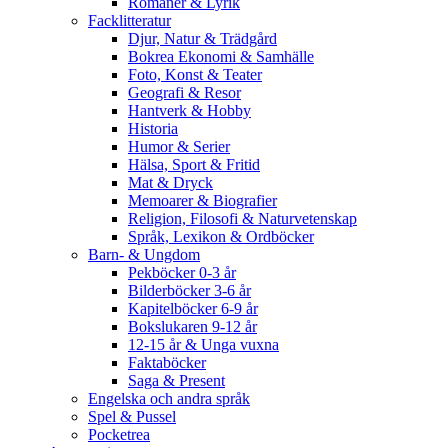
Romaner & Lyrik
Facklitteratur
Djur, Natur & Trädgård
Bokrea Ekonomi & Samhälle
Foto, Konst & Teater
Geografi & Resor
Hantverk & Hobby
Historia
Humor & Serier
Hälsa, Sport & Fritid
Mat & Dryck
Memoarer & Biografier
Religion, Filosofi & Naturvetenskap
Språk, Lexikon & Ordböcker
Barn- & Ungdom
Pekböcker 0-3 år
Bilderböcker 3-6 år
Kapitelböcker 6-9 år
Bokslukaren 9-12 år
12-15 år & Unga vuxna
Faktaböcker
Saga & Present
Engelska och andra språk
Spel & Pussel
Pocketrea