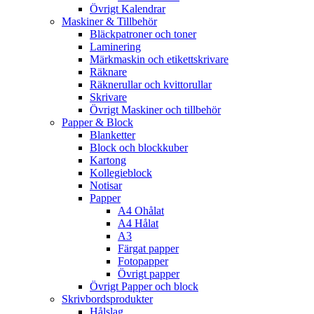
Övrigt Kalendrar
Maskiner & Tillbehör
Bläckpatroner och toner
Laminering
Märkmaskin och etikettskrivare
Räknare
Räknerullar och kvittorullar
Skrivare
Övrigt Maskiner och tillbehör
Papper & Block
Blanketter
Block och blockkuber
Kartong
Kollegieblock
Notisar
Papper
A4 Ohålat
A4 Hålat
A3
Färgat papper
Fotopapper
Övrigt papper
Övrigt Papper och block
Skrivbordsprodukter
Hålslag