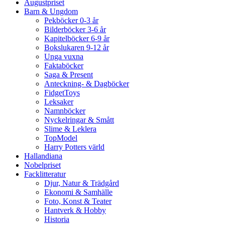
Augustpriset
Barn & Ungdom
Pekböcker 0-3 år
Bilderböcker 3-6 år
Kapitelböcker 6-9 år
Bokslukaren 9-12 år
Unga vuxna
Faktaböcker
Saga & Present
Anteckning- & Dagböcker
FidgetToys
Leksaker
Namnböcker
Nyckelringar & Smått
Slime & Leklera
TopModel
Harry Potters värld
Hallandiana
Nobelpriset
Facklitteratur
Djur, Natur & Trädgård
Ekonomi & Samhälle
Foto, Konst & Teater
Hantverk & Hobby
Historia