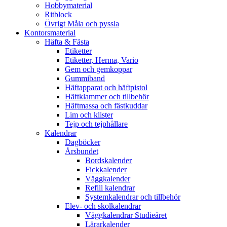
Hobbymaterial
Ritblock
Övrigt Måla och pyssla
Kontorsmaterial
Häfta & Fästa
Etiketter
Etiketter, Herma, Vario
Gem och gemkoppar
Gummiband
Häftapparat och häftpistol
Häftklammer och tillbehör
Häftmassa och fästkuddar
Lim och klister
Tejp och tejphållare
Kalendrar
Dagböcker
Årsbundet
Bordskalender
Fickkalender
Väggkalender
Refill kalendrar
Systemkalendrar och tillbehör
Elev- och skolkalendrar
Väggkalendrar Studieåret
Lärarkalender