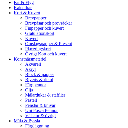
Far & Flyg
Kalendrar
Kort & Kuvert
Brevpapper
Brevpåsar och provsäckar
Finpapper och kuvert
Gratulationskort
Kuvert
Omslagspapper & Present
Placeringskort
Övrigt Kort och kuvert
Konstnärsmateriel
Akvarell
Akryl
Block & papper
Blyerts & ritkol
Färgpennor
Olja
Målardukar & stafflier
Pastell
Penslar & knivar
Uni Posca Pennor
Vätskor & övrigt
Måla & Pyssla
Färgläggning