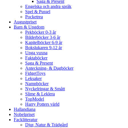
Saga & Present
Engelska och andra språk
Spel & Pussel
Pocketrea
Augustpriset
Barn & Ungdom
Pekböcker 0-3 år
Bilderböcker 3-6 år
Kapitelböcker 6-9 år
Bokslukaren 9-12 år
Unga vuxna
Faktaböcker
Saga & Present
Anteckning- & Dagböcker
FidgetToys
Leksaker
Namnböcker
Nyckelringar & Smått
Slime & Leklera
TopModel
Harry Potters värld
Hallandiana
Nobelpriset
Facklitteratur
Djur, Natur & Trädgård