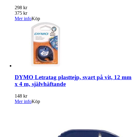
298 kr
375 kr
Mer info
Köp
DYMO Letratag plasttejp, svart på vit, 12 mm
x 4 m, självhäftande
148 kr
Mer info
Köp