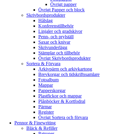
Övrigt papper
Övrigt Papper och block
Skrivbordsprodukter
Hålslag
Konferenstillbehör
Linjaler och gradskivor
Penn- och prylställ
Saxar och knivar
Skrivunderlägg
Stämplar och tillbehör
Övrigt Skrivbordsprodukter
Sortera & Förvara
Arkivpärm och arkivkartong
Brevkorgar och tidskriftssamlare
Fotoalbum
Mappar
Papperskorgar
Plastfickor och mappar
Plånböcker & Kortfodral
Pärmar
Register
Övrigt Sortera och förvara
Pennor & Finewriting
Bläck & Refiller
Patroner