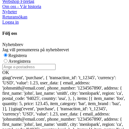
Webshop Företag
Om oss - Vår historia
Nyheter
Returansökan
Logga in
Följ oss
Nyhetsbrev
Jag vill prenumerera på nyhetsbrevet
Registrera
Avregistrera
OK
gtag('event', 'purchase', { 'transaction_id': 't_12345', 'currency':
'USD', 'value': 1.23, user_data: { email_address:
'johnsmith@email.com', phone_number: '1234567890', address: {
first_name: 'john', last_name: 'smith', city: 'menlopark', region: 'ca',
postal_code: '94025', country: 'usa', }, }, items: [{ item_name: 'foo',
quantity: 5, price: 123.45, item_category: 'bar', item_brand : 'baz',
}], });
gtag('event', 'purchase', { 'transaction_id': 't_12345',
'currency': 'USD', 'value': 1.23, user_data: { email_address:
'johnsmith@email.com', phone_number: '1234567890', address: {
first_name: 'john', last_name: 'smith', city: 'menlopark', region: 'ca',