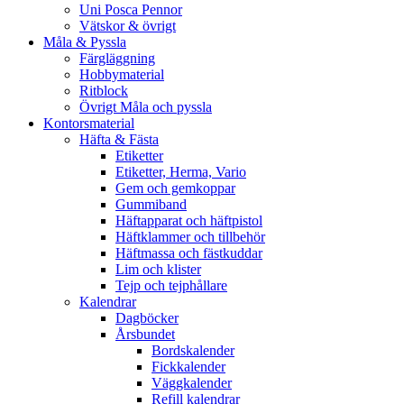
Uni Posca Pennor
Vätskor & övrigt
Måla & Pyssla
Färgläggning
Hobbymaterial
Ritblock
Övrigt Måla och pyssla
Kontorsmaterial
Häfta & Fästa
Etiketter
Etiketter, Herma, Vario
Gem och gemkoppar
Gummiband
Häftapparat och häftpistol
Häftklammer och tillbehör
Häftmassa och fästkuddar
Lim och klister
Tejp och tejphållare
Kalendrar
Dagböcker
Årsbundet
Bordskalender
Fickkalender
Väggkalender
Refill kalendrar