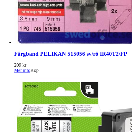
Färgband PELIKAN 515056 sv/rö IR40T2/FP
209 kr
Mer info
Köp