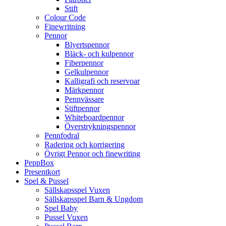
Stift
Colour Code
Finewritning
Pennor
Blyertspennor
Bläck- och kulpennor
Fiberpennor
Gelkulpennor
Kalligrafi och reservoar
Märkpennor
Pennvässare
Stiftpennor
Whiteboardpennor
Överstrykningspennor
Pennfodral
Radering och korrigering
Övrigt Pennor och finewriting
PeppBox
Presentkort
Spel & Pussel
Sällskapsspel Vuxen
Sällskapsspel Barn & Ungdom
Spel Baby
Pussel Vuxen