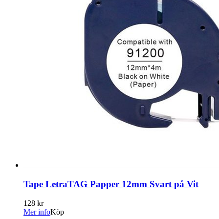
Tape LetraTAG Papper 12mm Svart på Vit
128 kr
Mer info
Köp