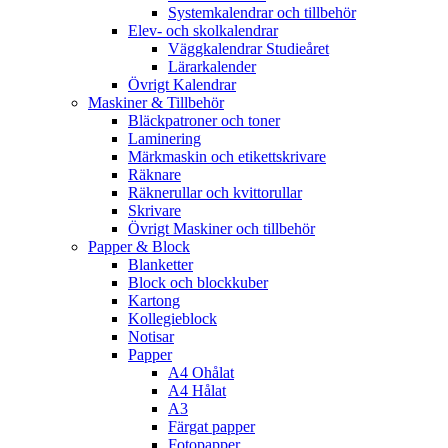
Systemkalendrar och tillbehör
Elev- och skolkalendrar
Väggkalendrar Studieåret
Lärarkalender
Övrigt Kalendrar
Maskiner & Tillbehör
Bläckpatroner och toner
Laminering
Märkmaskin och etikettskrivare
Räknare
Räknerullar och kvittorullar
Skrivare
Övrigt Maskiner och tillbehör
Papper & Block
Blanketter
Block och blockkuber
Kartong
Kollegieblock
Notisar
Papper
A4 Ohålat
A4 Hålat
A3
Färgat papper
Fotopapper