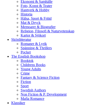
Ekonomi & Samhälle
Foto, Konst & Teater
Hantverk & Hobby
Historia
Hälsa, Sport & Fritid
Mat & Dryck
Memoarer & Biografier
Religion, Filosofi & Naturvetenskap
Kartor & Sjökort
Skönlitteratur
Romaner & Lyrik
Spänning & Thrillers
Pocket
The English Bookshop
Booktok
Childrens Books
Young Adults
Crime
Fantasy & Science Fiction
Fiction
Sport
Swedish Authors
Non Fiction & P. Development
Mafia Romance
Klassiker