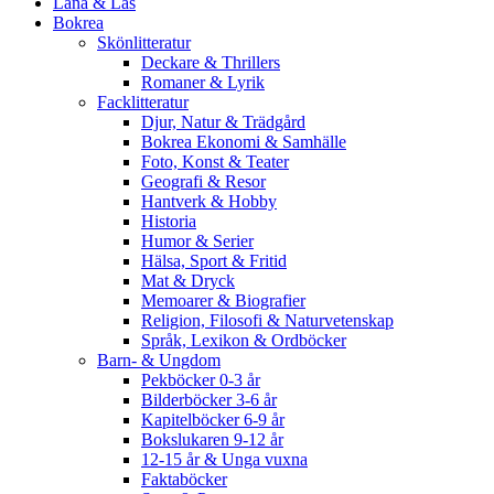
Låna & Läs
Bokrea
Skönlitteratur
Deckare & Thrillers
Romaner & Lyrik
Facklitteratur
Djur, Natur & Trädgård
Bokrea Ekonomi & Samhälle
Foto, Konst & Teater
Geografi & Resor
Hantverk & Hobby
Historia
Humor & Serier
Hälsa, Sport & Fritid
Mat & Dryck
Memoarer & Biografier
Religion, Filosofi & Naturvetenskap
Språk, Lexikon & Ordböcker
Barn- & Ungdom
Pekböcker 0-3 år
Bilderböcker 3-6 år
Kapitelböcker 6-9 år
Bokslukaren 9-12 år
12-15 år & Unga vuxna
Faktaböcker