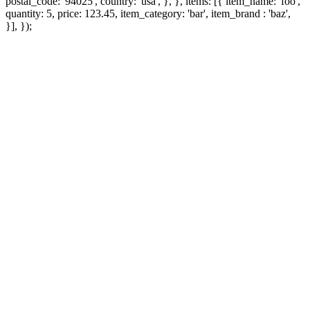
postal_code: '94025', country: 'usa', }, }, items: [{ item_name: 'foo',
quantity: 5, price: 123.45, item_category: 'bar', item_brand : 'baz',
}], });