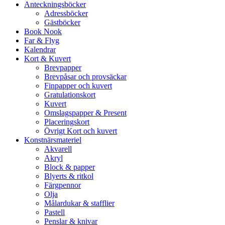
Anteckningsböcker
Adressböcker
Gästböcker
Book Nook
Far & Flyg
Kalendrar
Kort & Kuvert
Brevpapper
Brevpåsar och provsäckar
Finpapper och kuvert
Gratulationskort
Kuvert
Omslagspapper & Present
Placeringskort
Övrigt Kort och kuvert
Konstnärsmateriel
Akvarell
Akryl
Block & papper
Blyerts & ritkol
Färgpennor
Olja
Målardukar & stafflier
Pastell
Penslar & knivar