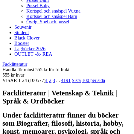
Pussel Barn
Pussel Baby
Kortspel och småspel Vuxna
Kortspel och småspel Barn
Övrigt Spel och pussel
Souvenir
Student
Black Clover
Booster
Lagböcker 2026
OUTLET -&- REA
Facklitteratur
Handla för minst 555 kr för fri frakt.
555 kr kvar
VISAR
1-24
(100577)
1
2
3
...
4191
Sista
100 per sida
Facklitteratur | Vetenskap & Teknik |
Språk & Ordböcker
Under facklitteratur finner du böcker
som Biografier, filosofi, historia, hobby,
konst, memoarer, psykologi, språk och