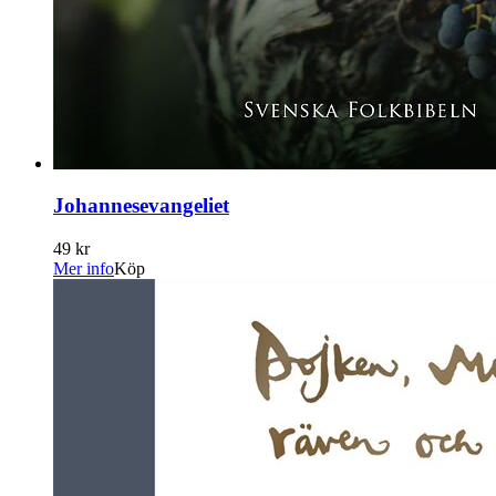
Johannesevangeliet
49 kr
Mer info
Köp