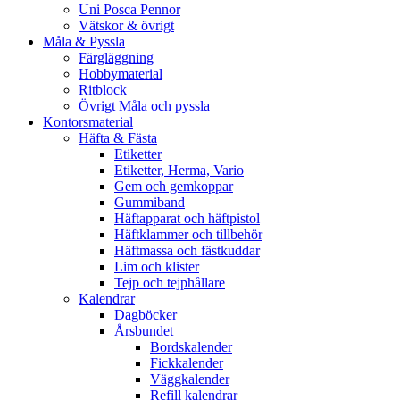
Uni Posca Pennor
Vätskor & övrigt
Måla & Pyssla
Färgläggning
Hobbymaterial
Ritblock
Övrigt Måla och pyssla
Kontorsmaterial
Häfta & Fästa
Etiketter
Etiketter, Herma, Vario
Gem och gemkoppar
Gummiband
Häftapparat och häftpistol
Häftklammer och tillbehör
Häftmassa och fästkuddar
Lim och klister
Tejp och tejphållare
Kalendrar
Dagböcker
Årsbundet
Bordskalender
Fickkalender
Väggkalender
Refill kalendrar