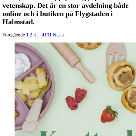
vetenskap. Det är en stor avdelning både
online och i butiken på Flygstaden i
Halmstad.
Föregående
1
2
3
...
4191
Nästa