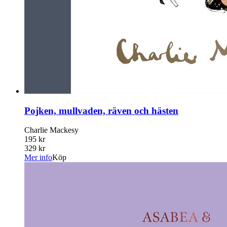
Pojken, mullvaden, räven och hästen
Charlie Mackesy
195 kr
329 kr
Mer info
Köp