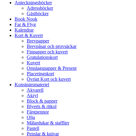
Anteckningsböcker
Adressböcker
Gästböcker
Book Nook
Far & Flyg
Kalendrar
Kort & Kuvert
Brevpapper
Brevpåsar och provsäckar
Finpapper och kuvert
Gratulationskort
Kuvert
Omslagspapper & Present
Placeringskort
Övrigt Kort och kuvert
Konstnärsmateriel
Akvarell
Akryl
Block & papper
Blyerts & ritkol
Färgpennor
Olja
Målardukar & stafflier
Pastell
Penslar & knivar