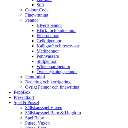
Stift
Colour Code
Finewritning
Pennor
Blyertspennor
Bläck- och kulpennor
Fiberpennor
Gelkulpennor
Kalligrafi och reservoar
Märkpennor
Pennvässare
Stiftpennor
Whiteboardpennor
Överstrykningspennor
Pennfodral
Radering och korrigering
Övrigt Pennor och finewriting
PeppBox
Presentkort
Spel & Pussel
Sällskapsspel Vuxen
Sällskapsspel Barn & Ungdom
Spel Baby
Pussel Vuxen