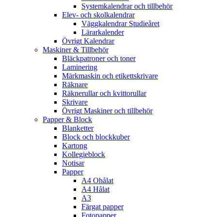
Systemkalendrar och tillbehör
Elev- och skolkalendrar
Väggkalendrar Studieåret
Lärarkalender
Övrigt Kalendrar
Maskiner & Tillbehör
Bläckpatroner och toner
Laminering
Märkmaskin och etikettskrivare
Räknare
Räknerullar och kvittorullar
Skrivare
Övrigt Maskiner och tillbehör
Papper & Block
Blanketter
Block och blockkuber
Kartong
Kollegieblock
Notisar
Papper
A4 Ohålat
A4 Hålat
A3
Färgat papper
Fotopapper