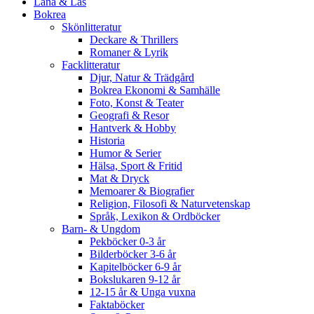
Låna & Läs
Bokrea
Skönlitteratur
Deckare & Thrillers
Romaner & Lyrik
Facklitteratur
Djur, Natur & Trädgård
Bokrea Ekonomi & Samhälle
Foto, Konst & Teater
Geografi & Resor
Hantverk & Hobby
Historia
Humor & Serier
Hälsa, Sport & Fritid
Mat & Dryck
Memoarer & Biografier
Religion, Filosofi & Naturvetenskap
Språk, Lexikon & Ordböcker
Barn- & Ungdom
Pekböcker 0-3 år
Bilderböcker 3-6 år
Kapitelböcker 6-9 år
Bokslukaren 9-12 år
12-15 år & Unga vuxna
Faktaböcker