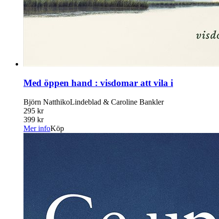
Med öppen hand : visdomar att vila i
Björn NatthikoLindeblad & Caroline Bankler
295 kr
399 kr
Mer info
Köp