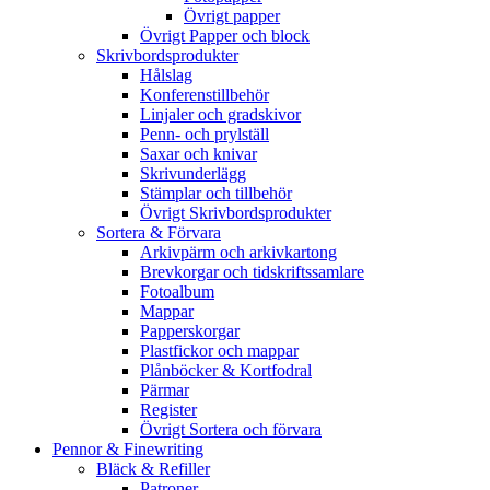
Övrigt papper
Övrigt Papper och block
Skrivbordsprodukter
Hålslag
Konferenstillbehör
Linjaler och gradskivor
Penn- och prylställ
Saxar och knivar
Skrivunderlägg
Stämplar och tillbehör
Övrigt Skrivbordsprodukter
Sortera & Förvara
Arkivpärm och arkivkartong
Brevkorgar och tidskriftssamlare
Fotoalbum
Mappar
Papperskorgar
Plastfickor och mappar
Plånböcker & Kortfodral
Pärmar
Register
Övrigt Sortera och förvara
Pennor & Finewriting
Bläck & Refiller
Patroner