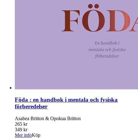
Föda : en handbok i mentala och fysiska
förberedelser
Asabea Britton & Opokua Britton
265 kr
349 kr
Mer info
Köp