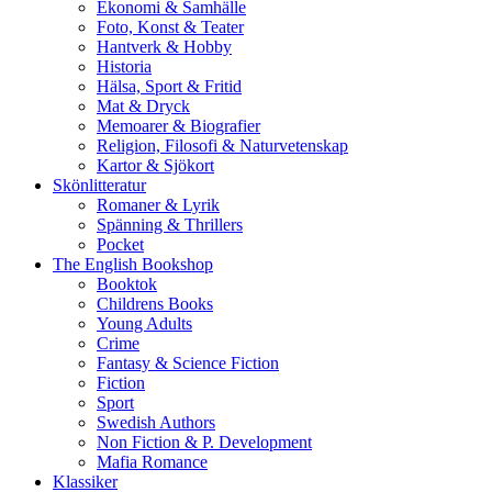
Ekonomi & Samhälle
Foto, Konst & Teater
Hantverk & Hobby
Historia
Hälsa, Sport & Fritid
Mat & Dryck
Memoarer & Biografier
Religion, Filosofi & Naturvetenskap
Kartor & Sjökort
Skönlitteratur
Romaner & Lyrik
Spänning & Thrillers
Pocket
The English Bookshop
Booktok
Childrens Books
Young Adults
Crime
Fantasy & Science Fiction
Fiction
Sport
Swedish Authors
Non Fiction & P. Development
Mafia Romance
Klassiker