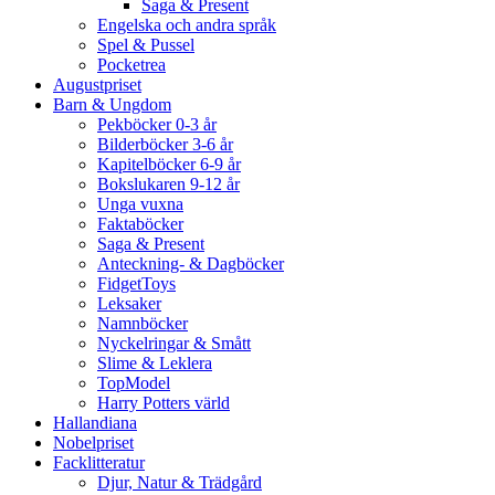
Saga & Present
Engelska och andra språk
Spel & Pussel
Pocketrea
Augustpriset
Barn & Ungdom
Pekböcker 0-3 år
Bilderböcker 3-6 år
Kapitelböcker 6-9 år
Bokslukaren 9-12 år
Unga vuxna
Faktaböcker
Saga & Present
Anteckning- & Dagböcker
FidgetToys
Leksaker
Namnböcker
Nyckelringar & Smått
Slime & Leklera
TopModel
Harry Potters värld
Hallandiana
Nobelpriset
Facklitteratur
Djur, Natur & Trädgård