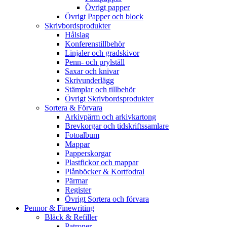
Övrigt papper
Övrigt Papper och block
Skrivbordsprodukter
Hålslag
Konferenstillbehör
Linjaler och gradskivor
Penn- och prylställ
Saxar och knivar
Skrivunderlägg
Stämplar och tillbehör
Övrigt Skrivbordsprodukter
Sortera & Förvara
Arkivpärm och arkivkartong
Brevkorgar och tidskriftssamlare
Fotoalbum
Mappar
Papperskorgar
Plastfickor och mappar
Plånböcker & Kortfodral
Pärmar
Register
Övrigt Sortera och förvara
Pennor & Finewriting
Bläck & Refiller
Patroner