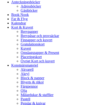
Anteckningsböcker
Adressböcker
Gästböcker
Book Nook
Far & Flyg
Kalendrar
Kort & Kuvert
Brevpapper
Brevpåsar och provsäckar
Finpapper och kuvert
Gratulationskort
Kuvert
Omslagspapper & Present
Placeringskort
Övrigt Kort och kuvert
Konstnärsmateriel
Akvarell
Akryl
Block & papper
Blyerts & ritkol
Färgpennor
Olja
Målardukar & stafflier
Pastell
Penslar & knivar