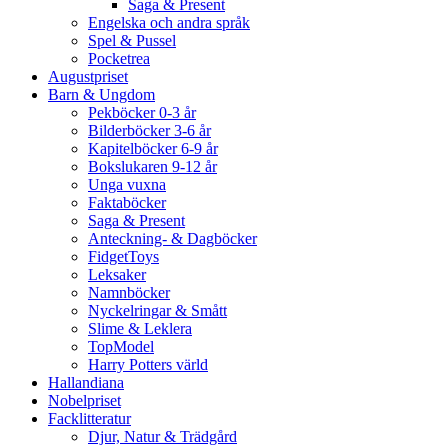
Saga & Present
Engelska och andra språk
Spel & Pussel
Pocketrea
Augustpriset
Barn & Ungdom
Pekböcker 0-3 år
Bilderböcker 3-6 år
Kapitelböcker 6-9 år
Bokslukaren 9-12 år
Unga vuxna
Faktaböcker
Saga & Present
Anteckning- & Dagböcker
FidgetToys
Leksaker
Namnböcker
Nyckelringar & Smått
Slime & Leklera
TopModel
Harry Potters värld
Hallandiana
Nobelpriset
Facklitteratur
Djur, Natur & Trädgård