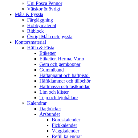
Uni Posca Pennor
Vätskor & övrigt
Måla & Pyssla
Färgläggning
Hobbymaterial
Ritblock
Övrigt Måla och pyssla
Kontorsmaterial
Häfta & Fästa
Etiketter
Etiketter, Herma, Vario
Gem och gemkoppar
Gummiband
Häftapparat och häftpistol
Häftklammer och tillbehör
Häftmassa och fästkuddar
Lim och klister
Tejp och tejphållare
Kalendrar
Dagböcker
Årsbundet
Bordskalender
Fickkalender
Väggkalender
Refill kalendrar