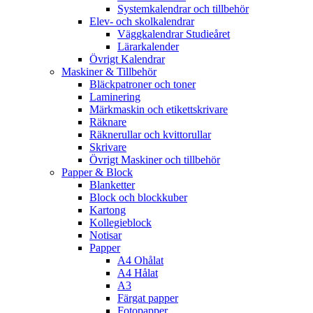
Systemkalendrar och tillbehör
Elev- och skolkalendrar
Väggkalendrar Studieåret
Lärarkalender
Övrigt Kalendrar
Maskiner & Tillbehör
Bläckpatroner och toner
Laminering
Märkmaskin och etikettskrivare
Räknare
Räknerullar och kvittorullar
Skrivare
Övrigt Maskiner och tillbehör
Papper & Block
Blanketter
Block och blockkuber
Kartong
Kollegieblock
Notisar
Papper
A4 Ohålat
A4 Hålat
A3
Färgat papper
Fotopapper