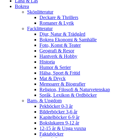
Låna & Läs
Bokrea
Skönlitteratur
Deckare & Thrillers
Romaner & Lyrik
Facklitteratur
Djur, Natur & Trädgård
Bokrea Ekonomi & Samhälle
Foto, Konst & Teater
Geografi & Resor
Hantverk & Hobby
Historia
Humor & Serier
Hälsa, Sport & Fritid
Mat & Dryck
Memoarer & Biografier
Religion, Filosofi & Naturvetenskap
Språk, Lexikon & Ordböcker
Barn- & Ungdom
Pekböcker 0-3 år
Bilderböcker 3-6 år
Kapitelböcker 6-9 år
Bokslukaren 9-12 år
12-15 år & Unga vuxna
Faktaböcker