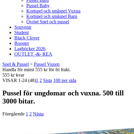
Pussel Barn
Pussel Baby
Kortspel och småspel Vuxna
Kortspel och småspel Barn
Övrigt Spel och pussel
Souvenir
Student
Black Clover
Booster
Lagböcker 2026
OUTLET -&- REA
Spel & Pussel
>
Pussel Vuxen
Handla för minst 555 kr för fri frakt.
555 kr kvar
VISAR
1-24
(48)
1
2
Sista
100 per sida
Pussel för ungdomar och vuxna. 500 till
3000 bitar.
Föregående
1
2
Nästa