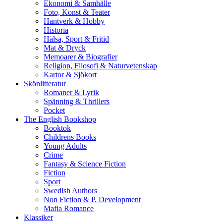
Ekonomi & Samhälle
Foto, Konst & Teater
Hantverk & Hobby
Historia
Hälsa, Sport & Fritid
Mat & Dryck
Memoarer & Biografier
Religion, Filosofi & Naturvetenskap
Kartor & Sjökort
Skönlitteratur
Romaner & Lyrik
Spänning & Thrillers
Pocket
The English Bookshop
Booktok
Childrens Books
Young Adults
Crime
Fantasy & Science Fiction
Fiction
Sport
Swedish Authors
Non Fiction & P. Development
Mafia Romance
Klassiker