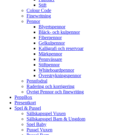
Stift
Colour Code
Finewritning
Pennor
Blyertspennor
Bläck- och kulpennor
Fiberpennor
Gelkulpennor
Kalligrafi och reservoar
Märkpennor
Pennvässare
Stiftpennor
Whiteboardpennor
Överstrykningspennor
Pennfodral
Radering och korrigering
Övrigt Pennor och finewriting
PeppBox
Presentkort
Spel & Pussel
Sällskapsspel Vuxen
Sällskapsspel Barn & Ungdom
Spel Baby
Pussel Vuxen