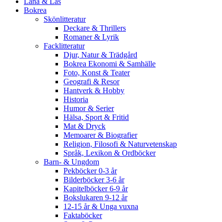
Låna & Läs
Bokrea
Skönlitteratur
Deckare & Thrillers
Romaner & Lyrik
Facklitteratur
Djur, Natur & Trädgård
Bokrea Ekonomi & Samhälle
Foto, Konst & Teater
Geografi & Resor
Hantverk & Hobby
Historia
Humor & Serier
Hälsa, Sport & Fritid
Mat & Dryck
Memoarer & Biografier
Religion, Filosofi & Naturvetenskap
Språk, Lexikon & Ordböcker
Barn- & Ungdom
Pekböcker 0-3 år
Bilderböcker 3-6 år
Kapitelböcker 6-9 år
Bokslukaren 9-12 år
12-15 år & Unga vuxna
Faktaböcker