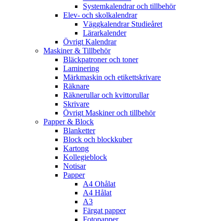
Systemkalendrar och tillbehör
Elev- och skolkalendrar
Väggkalendrar Studieåret
Lärarkalender
Övrigt Kalendrar
Maskiner & Tillbehör
Bläckpatroner och toner
Laminering
Märkmaskin och etikettskrivare
Räknare
Räknerullar och kvittorullar
Skrivare
Övrigt Maskiner och tillbehör
Papper & Block
Blanketter
Block och blockkuber
Kartong
Kollegieblock
Notisar
Papper
A4 Ohålat
A4 Hålat
A3
Färgat papper
Fotopapper