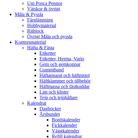
Uni Posca Pennor
Vätskor & övrigt
Måla & Pyssla
Färgläggning
Hobbymaterial
Ritblock
Övrigt Måla och pyssla
Kontorsmaterial
Häfta & Fästa
Etiketter
Etiketter, Herma, Vario
Gem och gemkoppar
Gummiband
Häftapparat och häftpistol
Häftklammer och tillbehör
Häftmassa och fästkuddar
Lim och klister
Tejp och tejphållare
Kalendrar
Dagböcker
Årsbundet
Bordskalender
Fickkalender
Väggkalender
Refill kalendrar