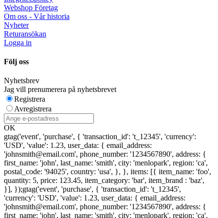
Webshop Företag
Om oss - Vår historia
Nyheter
Returansökan
Logga in
Följ oss
Nyhetsbrev
Jag vill prenumerera på nyhetsbrevet
Registrera
Avregistrera
OK
gtag('event', 'purchase', { 'transaction_id': 't_12345', 'currency':
'USD', 'value': 1.23, user_data: { email_address:
'johnsmith@email.com', phone_number: '1234567890', address: {
first_name: 'john', last_name: 'smith', city: 'menlopark', region: 'ca',
postal_code: '94025', country: 'usa', }, }, items: [{ item_name: 'foo',
quantity: 5, price: 123.45, item_category: 'bar', item_brand : 'baz',
}], });
gtag('event', 'purchase', { 'transaction_id': 't_12345',
'currency': 'USD', 'value': 1.23, user_data: { email_address:
'johnsmith@email.com', phone_number: '1234567890', address: {
first_name: 'john', last_name: 'smith', city: 'menlopark', region: 'ca',