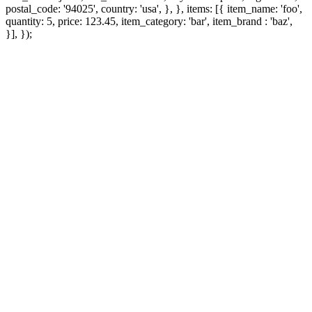
postal_code: '94025', country: 'usa', }, }, items: [{ item_name: 'foo',
quantity: 5, price: 123.45, item_category: 'bar', item_brand : 'baz',
}], });