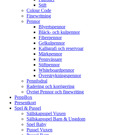
Stift
Colour Code
Finewritning
Pennor
Blyertspennor
Bläck- och kulpennor
Fiberpennor
Gelkulpennor
Kalligrafi och reservoar
Märkpennor
Pennvässare
Stiftpennor
Whiteboardpennor
Överstrykningspennor
Pennfodral
Radering och korrigering
Övrigt Pennor och finewriting
PeppBox
Presentkort
Spel & Pussel
Sällskapsspel Vuxen
Sällskapsspel Barn & Ungdom
Spel Baby
Pussel Vuxen