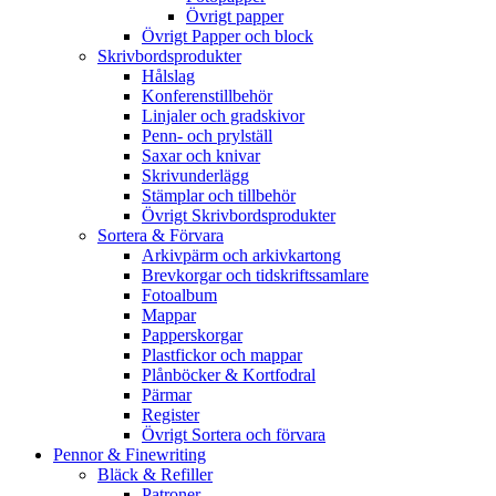
Övrigt papper
Övrigt Papper och block
Skrivbordsprodukter
Hålslag
Konferenstillbehör
Linjaler och gradskivor
Penn- och prylställ
Saxar och knivar
Skrivunderlägg
Stämplar och tillbehör
Övrigt Skrivbordsprodukter
Sortera & Förvara
Arkivpärm och arkivkartong
Brevkorgar och tidskriftssamlare
Fotoalbum
Mappar
Papperskorgar
Plastfickor och mappar
Plånböcker & Kortfodral
Pärmar
Register
Övrigt Sortera och förvara
Pennor & Finewriting
Bläck & Refiller
Patroner