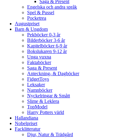
Saga & Present
Engelska och andra språk
Spel & Pussel
Pocketrea
Augustpriset
Barn & Ungdom
Pekböcker 0-3 år
Bilderböcker 3-6 år
Kapitelböcker 6-9 år
Bokslukaren 9-12 år
Unga vuxna
Faktaböcker
Saga & Present
Anteckning- & Dagböcker
FidgetToys
Leksaker
Namnböcker
Nyckelringar & Smått
Slime & Leklera
TopModel
Harry Potters värld
Hallandiana
Nobelpriset
Facklitteratur
Djur, Natur & Trädgård