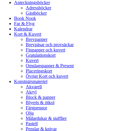
Anteckningsböcker
Adressböcker
Gästböcker
Book Nook
Far & Flyg
Kalendrar
Kort & Kuvert
Brevpapper
Brevpåsar och provsäckar
Finpapper och kuvert
Gratulationskort
Kuvert
Omslagspapper & Present
Placeringskort
Övrigt Kort och kuvert
Konstnärsmateriel
Akvarell
Akryl
Block & papper
Blyerts & ritkol
Färgpennor
Olja
Målardukar & stafflier
Pastell
Penslar & knivar