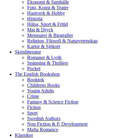
Ekonomi & Samhälle
Foto, Konst & Teater
Hantverk & Hobby
Historia
Hälsa, Sport & Fritid
Mat & Dryck
Memoarer & Biografier
Religion, Filosofi & Naturvetenskap
Kartor & Sjökort
Skönlitteratur
Romaner & Lyrik
Spänning & Thrillers
Pocket
The English Bookshop
Booktok
Childrens Books
Young Adults
Crime
Fantasy & Science Fiction
Fiction
Sport
Swedish Authors
Non Fiction & P. Development
Mafia Romance
Klassiker