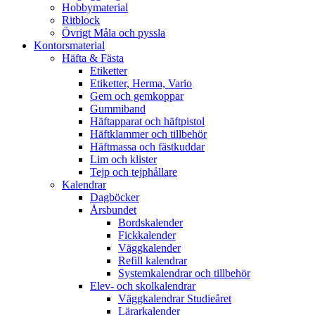
Hobbymaterial
Ritblock
Övrigt Måla och pyssla
Kontorsmaterial
Häfta & Fästa
Etiketter
Etiketter, Herma, Vario
Gem och gemkoppar
Gummiband
Häftapparat och häftpistol
Häftklammer och tillbehör
Häftmassa och fästkuddar
Lim och klister
Tejp och tejphållare
Kalendrar
Dagböcker
Årsbundet
Bordskalender
Fickkalender
Väggkalender
Refill kalendrar
Systemkalendrar och tillbehör
Elev- och skolkalendrar
Väggkalendrar Studieåret
Lärarkalender