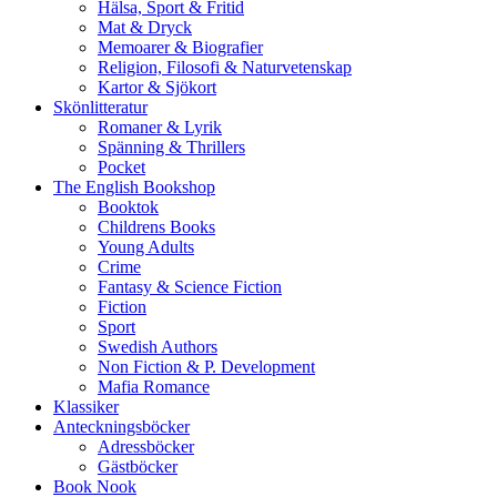
Hälsa, Sport & Fritid
Mat & Dryck
Memoarer & Biografier
Religion, Filosofi & Naturvetenskap
Kartor & Sjökort
Skönlitteratur
Romaner & Lyrik
Spänning & Thrillers
Pocket
The English Bookshop
Booktok
Childrens Books
Young Adults
Crime
Fantasy & Science Fiction
Fiction
Sport
Swedish Authors
Non Fiction & P. Development
Mafia Romance
Klassiker
Anteckningsböcker
Adressböcker
Gästböcker
Book Nook