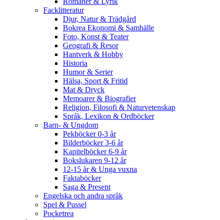
Romaner & Lyrik
Facklitteratur
Djur, Natur & Trädgård
Bokrea Ekonomi & Samhälle
Foto, Konst & Teater
Geografi & Resor
Hantverk & Hobby
Historia
Humor & Serier
Hälsa, Sport & Fritid
Mat & Dryck
Memoarer & Biografier
Religion, Filosofi & Naturvetenskap
Språk, Lexikon & Ordböcker
Barn- & Ungdom
Pekböcker 0-3 år
Bilderböcker 3-6 år
Kapitelböcker 6-9 år
Bokslukaren 9-12 år
12-15 år & Unga vuxna
Faktaböcker
Saga & Present
Engelska och andra språk
Spel & Pussel
Pocketrea