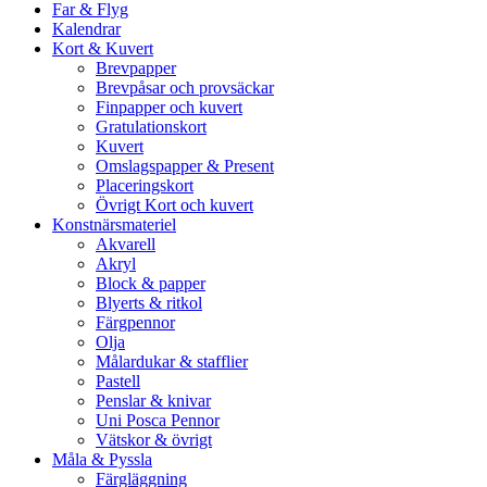
Far & Flyg
Kalendrar
Kort & Kuvert
Brevpapper
Brevpåsar och provsäckar
Finpapper och kuvert
Gratulationskort
Kuvert
Omslagspapper & Present
Placeringskort
Övrigt Kort och kuvert
Konstnärsmateriel
Akvarell
Akryl
Block & papper
Blyerts & ritkol
Färgpennor
Olja
Målardukar & stafflier
Pastell
Penslar & knivar
Uni Posca Pennor
Vätskor & övrigt
Måla & Pyssla
Färgläggning