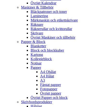
Övrigt Kalendrar
Maskiner & Tillbehör
Bläckpatroner och toner
Laminering
Märkmaskin och etikettskrivare
Räknare
Räknerullar och kvittorullar
Skrivare
Övrigt Maskiner och tillbehör
Papper & Block
Blanketter
Block och blockkuber
Kartong
Kollegieblock
Notisar
Papper
A4 Ohålat
A4 Hålat
A3
Färgat papper
Fotopapper
Övrigt papper
Övrigt Papper och block
Skrivbordsprodukter
Hålslag