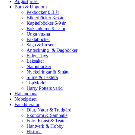
Augustpriset
Barn & Ungdom
Pekböcker 0-3 år
Bilderböcker 3-6 år
Kapitelböcker 6-9 år
Bokslukaren 9-12 år
Unga vuxna
Faktaböcker
Saga & Present
Anteckning- & Dagböcker
FidgetToys
Leksaker
Namnböcker
Nyckelringar & Smått
Slime & Leklera
TopModel
Harry Potters värld
Hallandiana
Nobelpriset
Facklitteratur
Djur, Natur & Trädgård
Ekonomi & Samhälle
Foto, Konst & Teater
Hantverk & Hobby
Historia