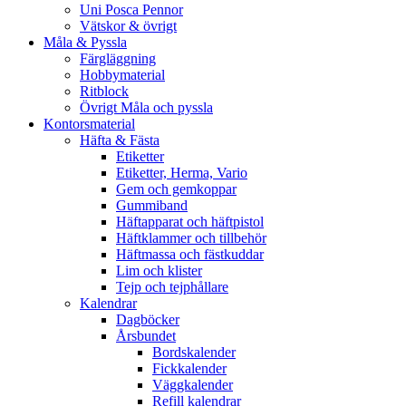
Uni Posca Pennor
Vätskor & övrigt
Måla & Pyssla
Färgläggning
Hobbymaterial
Ritblock
Övrigt Måla och pyssla
Kontorsmaterial
Häfta & Fästa
Etiketter
Etiketter, Herma, Vario
Gem och gemkoppar
Gummiband
Häftapparat och häftpistol
Häftklammer och tillbehör
Häftmassa och fästkuddar
Lim och klister
Tejp och tejphållare
Kalendrar
Dagböcker
Årsbundet
Bordskalender
Fickkalender
Väggkalender
Refill kalendrar