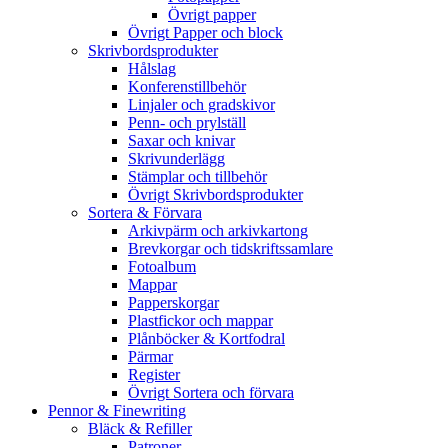
Övrigt papper
Övrigt Papper och block
Skrivbordsprodukter
Hålslag
Konferenstillbehör
Linjaler och gradskivor
Penn- och prylställ
Saxar och knivar
Skrivunderlägg
Stämplar och tillbehör
Övrigt Skrivbordsprodukter
Sortera & Förvara
Arkivpärm och arkivkartong
Brevkorgar och tidskriftssamlare
Fotoalbum
Mappar
Papperskorgar
Plastfickor och mappar
Plånböcker & Kortfodral
Pärmar
Register
Övrigt Sortera och förvara
Pennor & Finewriting
Bläck & Refiller
Patroner