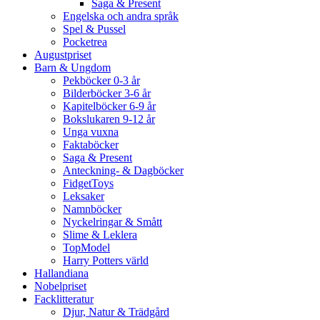
Saga & Present
Engelska och andra språk
Spel & Pussel
Pocketrea
Augustpriset
Barn & Ungdom
Pekböcker 0-3 år
Bilderböcker 3-6 år
Kapitelböcker 6-9 år
Bokslukaren 9-12 år
Unga vuxna
Faktaböcker
Saga & Present
Anteckning- & Dagböcker
FidgetToys
Leksaker
Namnböcker
Nyckelringar & Smått
Slime & Leklera
TopModel
Harry Potters värld
Hallandiana
Nobelpriset
Facklitteratur
Djur, Natur & Trädgård