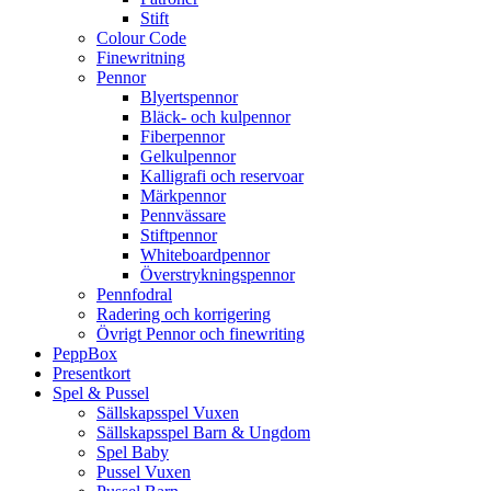
Stift
Colour Code
Finewritning
Pennor
Blyertspennor
Bläck- och kulpennor
Fiberpennor
Gelkulpennor
Kalligrafi och reservoar
Märkpennor
Pennvässare
Stiftpennor
Whiteboardpennor
Överstrykningspennor
Pennfodral
Radering och korrigering
Övrigt Pennor och finewriting
PeppBox
Presentkort
Spel & Pussel
Sällskapsspel Vuxen
Sällskapsspel Barn & Ungdom
Spel Baby
Pussel Vuxen