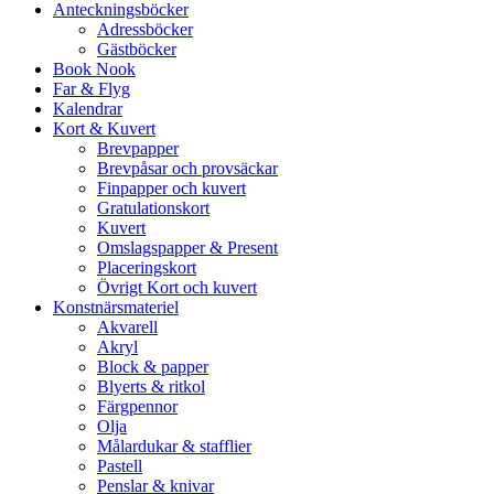
Anteckningsböcker
Adressböcker
Gästböcker
Book Nook
Far & Flyg
Kalendrar
Kort & Kuvert
Brevpapper
Brevpåsar och provsäckar
Finpapper och kuvert
Gratulationskort
Kuvert
Omslagspapper & Present
Placeringskort
Övrigt Kort och kuvert
Konstnärsmateriel
Akvarell
Akryl
Block & papper
Blyerts & ritkol
Färgpennor
Olja
Målardukar & stafflier
Pastell
Penslar & knivar