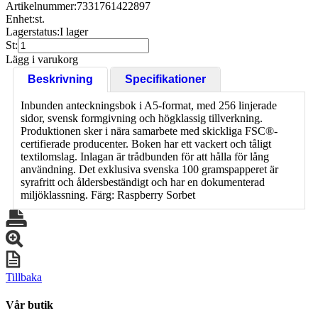
Artikelnummer:
7331761422897
Enhet:
st.
Lagerstatus:
I lager
St:
Lägg i varukorg
Beskrivning
Specifikationer
Inbunden anteckningsbok i A5-format, med 256 linjerade
sidor, svensk formgivning och högklassig tillverkning.
Produktionen sker i nära samarbete med skickliga FSC®-
certifierade producenter. Boken har ett vackert och tåligt
textilomslag. Inlagan är trådbunden för att hålla för lång
användning. Det exklusiva svenska 100 gramspapperet är
syrafritt och åldersbeständigt och har en dokumenterad
miljöklassning. Färg: Raspberry Sorbet
Tillbaka
Vår butik