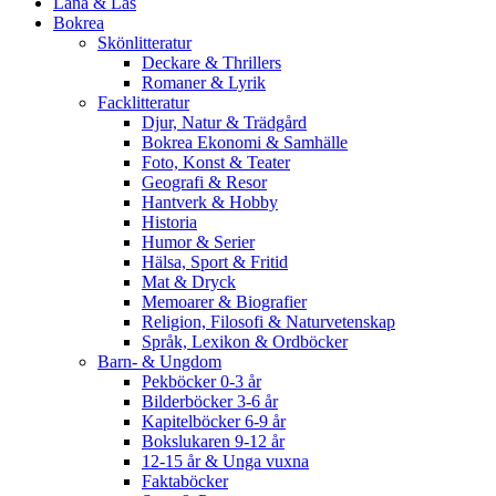
Låna & Läs
Bokrea
Skönlitteratur
Deckare & Thrillers
Romaner & Lyrik
Facklitteratur
Djur, Natur & Trädgård
Bokrea Ekonomi & Samhälle
Foto, Konst & Teater
Geografi & Resor
Hantverk & Hobby
Historia
Humor & Serier
Hälsa, Sport & Fritid
Mat & Dryck
Memoarer & Biografier
Religion, Filosofi & Naturvetenskap
Språk, Lexikon & Ordböcker
Barn- & Ungdom
Pekböcker 0-3 år
Bilderböcker 3-6 år
Kapitelböcker 6-9 år
Bokslukaren 9-12 år
12-15 år & Unga vuxna
Faktaböcker