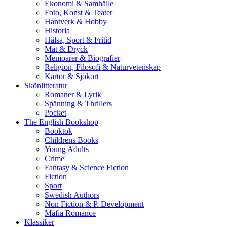
Ekonomi & Samhälle
Foto, Konst & Teater
Hantverk & Hobby
Historia
Hälsa, Sport & Fritid
Mat & Dryck
Memoarer & Biografier
Religion, Filosofi & Naturvetenskap
Kartor & Sjökort
Skönlitteratur
Romaner & Lyrik
Spänning & Thrillers
Pocket
The English Bookshop
Booktok
Childrens Books
Young Adults
Crime
Fantasy & Science Fiction
Fiction
Sport
Swedish Authors
Non Fiction & P. Development
Mafia Romance
Klassiker