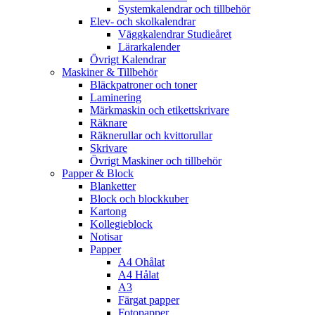
Systemkalendrar och tillbehör
Elev- och skolkalendrar
Väggkalendrar Studieåret
Lärarkalender
Övrigt Kalendrar
Maskiner & Tillbehör
Bläckpatroner och toner
Laminering
Märkmaskin och etikettskrivare
Räknare
Räknerullar och kvittorullar
Skrivare
Övrigt Maskiner och tillbehör
Papper & Block
Blanketter
Block och blockkuber
Kartong
Kollegieblock
Notisar
Papper
A4 Ohålat
A4 Hålat
A3
Färgat papper
Fotopapper