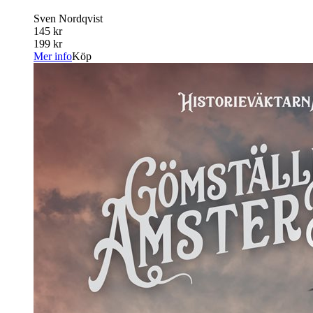
Sven Nordqvist
145 kr
199 kr
Mer info
Köp