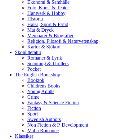
Ekonomi & Samhälle
Foto, Konst & Teater
Hantverk & Hobby
Historia
Hälsa, Sport & Fritid
Mat & Dryck
Memoarer & Biografier
Religion, Filosofi & Naturvetenskap
Kartor & Sjökort
Skönlitteratur
Romaner & Lyrik
Spänning & Thrillers
Pocket
The English Bookshop
Booktok
Childrens Books
Young Adults
Crime
Fantasy & Science Fiction
Fiction
Sport
Swedish Authors
Non Fiction & P. Development
Mafia Romance
Klassiker