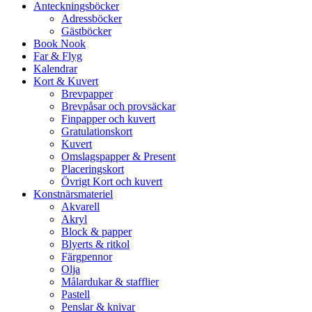
Anteckningsböcker
Adressböcker
Gästböcker
Book Nook
Far & Flyg
Kalendrar
Kort & Kuvert
Brevpapper
Brevpåsar och provsäckar
Finpapper och kuvert
Gratulationskort
Kuvert
Omslagspapper & Present
Placeringskort
Övrigt Kort och kuvert
Konstnärsmateriel
Akvarell
Akryl
Block & papper
Blyerts & ritkol
Färgpennor
Olja
Målardukar & stafflier
Pastell
Penslar & knivar