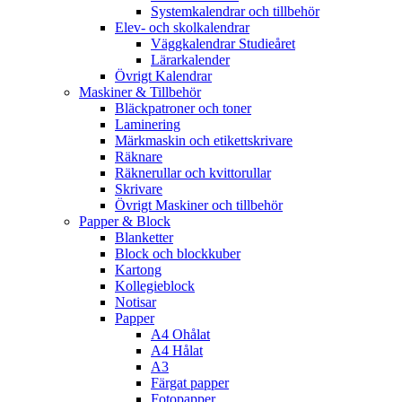
Systemkalendrar och tillbehör
Elev- och skolkalendrar
Väggkalendrar Studieåret
Lärarkalender
Övrigt Kalendrar
Maskiner & Tillbehör
Bläckpatroner och toner
Laminering
Märkmaskin och etikettskrivare
Räknare
Räknerullar och kvittorullar
Skrivare
Övrigt Maskiner och tillbehör
Papper & Block
Blanketter
Block och blockkuber
Kartong
Kollegieblock
Notisar
Papper
A4 Ohålat
A4 Hålat
A3
Färgat papper
Fotopapper