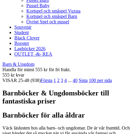
Pussel Barn
Pussel Baby
Kortspel och småspel Vuxna
Kortspel och småspel Barn
Övrigt Spel och pussel
Souvenir
Student
Black Clover
Booster
Lagböcker 2026
OUTLET -&- REA
Barn & Ungdom
Handla för minst 555 kr för fri frakt.
555 kr kvar
VISAR
25-48
(938)
Första
1
2
3
4
...
40
Sista
100 per sida
Barnböcker & Ungdomsböcker till
fantastiska priser
Barnböcker för alla åldrar
Väck läslusten hos alla barn- och ungdomar. De är vår framtid. Och
visst händer det så mycket när vi får använda vår fantasi och