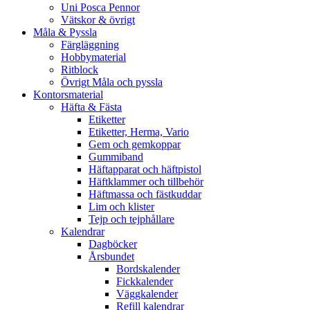
Uni Posca Pennor
Vätskor & övrigt
Måla & Pyssla
Färgläggning
Hobbymaterial
Ritblock
Övrigt Måla och pyssla
Kontorsmaterial
Häfta & Fästa
Etiketter
Etiketter, Herma, Vario
Gem och gemkoppar
Gummiband
Häftapparat och häftpistol
Häftklammer och tillbehör
Häftmassa och fästkuddar
Lim och klister
Tejp och tejphållare
Kalendrar
Dagböcker
Årsbundet
Bordskalender
Fickkalender
Väggkalender
Refill kalendrar