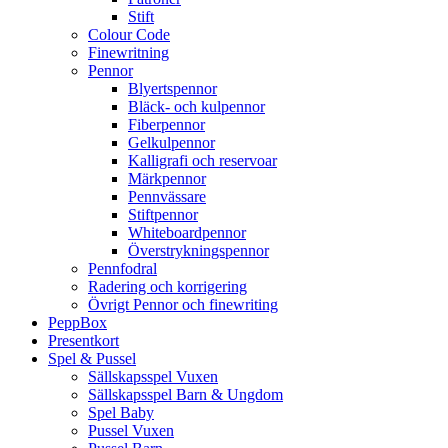
Stift
Colour Code
Finewritning
Pennor
Blyertspennor
Bläck- och kulpennor
Fiberpennor
Gelkulpennor
Kalligrafi och reservoar
Märkpennor
Pennvässare
Stiftpennor
Whiteboardpennor
Överstrykningspennor
Pennfodral
Radering och korrigering
Övrigt Pennor och finewriting
PeppBox
Presentkort
Spel & Pussel
Sällskapsspel Vuxen
Sällskapsspel Barn & Ungdom
Spel Baby
Pussel Vuxen