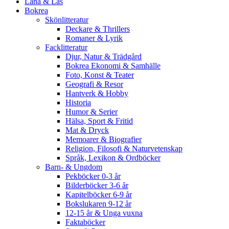
Låna & Läs
Bokrea
Skönlitteratur
Deckare & Thrillers
Romaner & Lyrik
Facklitteratur
Djur, Natur & Trädgård
Bokrea Ekonomi & Samhälle
Foto, Konst & Teater
Geografi & Resor
Hantverk & Hobby
Historia
Humor & Serier
Hälsa, Sport & Fritid
Mat & Dryck
Memoarer & Biografier
Religion, Filosofi & Naturvetenskap
Språk, Lexikon & Ordböcker
Barn- & Ungdom
Pekböcker 0-3 år
Bilderböcker 3-6 år
Kapitelböcker 6-9 år
Bokslukaren 9-12 år
12-15 år & Unga vuxna
Faktaböcker