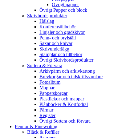
Övrigt papper
Övrigt Papper och block
Skrivbordsprodukter
Hålslag
Konferenstillbehör
Linjaler och gradskivor
Penn- och prylställ
Saxar och knivar
Skrivunderlägg
Stämplar och tillbehör
Övrigt Skrivbordsprodukter
Sortera & Förvara
Arkivpärm och arkivkartong
Brevkorgar och tidskriftssamlare
Fotoalbum
Mappar
Papperskorgar
Plastfickor och mappar
Plånböcker & Kortfodral
Pärmar
Register
Övrigt Sortera och förvara
Pennor & Finewriting
Bläck & Refiller
Patroner