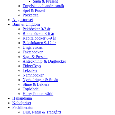
Saga & Present
Engelska och andra språk
Spel & Pussel
Pocketrea
Augustpriset
Barn & Ungdom
Pekböcker 0-3 år
Bilderböcker 3-6 år
Kapitelböcker 6-9 år
Bokslukaren 9-12 år
Unga vuxna
Faktaböcker
Saga & Present
Anteckning- & Dagböcker
FidgetToys
Leksaker
Namnböcker
Nyckelringar & Smått
Slime & Leklera
TopModel
Harry Potters värld
Hallandiana
Nobelpriset
Facklitteratur
Djur, Natur & Trädgård