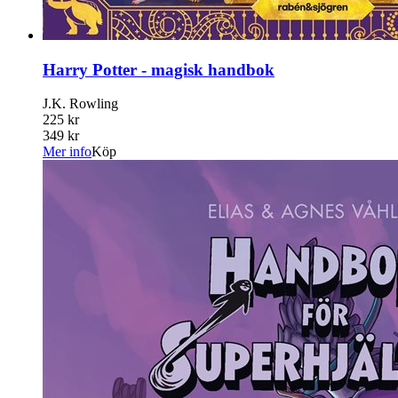
Harry Potter - magisk handbok
J.K. Rowling
225 kr
349 kr
Mer info
Köp