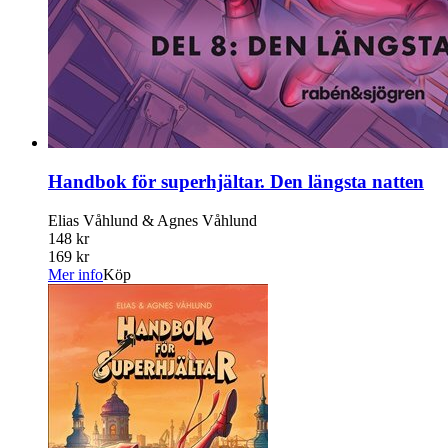
Handbok för superhjältar. Den längsta natten
Elias Våhlund & Agnes Våhlund
148 kr
169 kr
Mer info
Köp