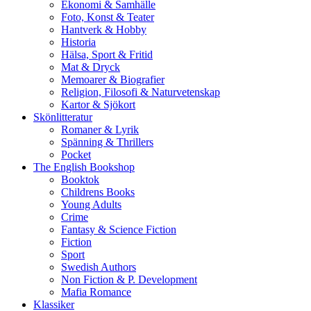
Ekonomi & Samhälle
Foto, Konst & Teater
Hantverk & Hobby
Historia
Hälsa, Sport & Fritid
Mat & Dryck
Memoarer & Biografier
Religion, Filosofi & Naturvetenskap
Kartor & Sjökort
Skönlitteratur
Romaner & Lyrik
Spänning & Thrillers
Pocket
The English Bookshop
Booktok
Childrens Books
Young Adults
Crime
Fantasy & Science Fiction
Fiction
Sport
Swedish Authors
Non Fiction & P. Development
Mafia Romance
Klassiker