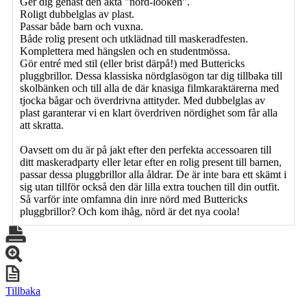
Ger dig genast den äkta "nörd-looken".
Roligt dubbelglas av plast.
Passar både barn och vuxna.
Både rolig present och utklädnad till maskeradfesten.
Komplettera med hängslen och en studentmössa.
Gör entré med stil (eller brist därpå!) med Buttericks
pluggbrillor. Dessa klassiska nördglasögon tar dig tillbaka till
skolbänken och till alla de där knasiga filmkaraktärerna med
tjocka bågar och överdrivna attityder. Med dubbelglas av
plast garanterar vi en klart överdriven nördighet som får alla
att skratta.
Oavsett om du är på jakt efter den perfekta accessoaren till
ditt maskeradparty eller letar efter en rolig present till barnen,
passar dessa pluggbrillor alla åldrar. De är inte bara ett skämt i
sig utan tillför också den där lilla extra touchen till din outfit.
Så varför inte omfamna din inre nörd med Buttericks
pluggbrillor? Och kom ihåg, nörd är det nya coola!
Tillbaka