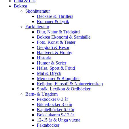
Låna & Läs
Bokrea
Skönlitteratur
Deckare & Thrillers
Romaner & Lyrik
Facklitteratur
Djur, Natur & Trädgård
Bokrea Ekonomi & Samhälle
Foto, Konst & Teater
Geografi & Resor
Hantverk & Hobby
Historia
Humor & Serier
Hälsa, Sport & Fritid
Mat & Dryck
Memoarer & Biografier
Religion, Filosofi & Naturvetenskap
Språk, Lexikon & Ordböcker
Barn- & Ungdom
Pekböcker 0-3 år
Bilderböcker 3-6 år
Kapitelböcker 6-9 år
Bokslukaren 9-12 år
12-15 år & Unga vuxna
Faktaböcker