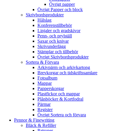
Övrigt papper
Övrigt Papper och block
Skrivbordsprodukter
Hålslag
Konferenstillbehör
Linjaler och gradskivor
Penn- och prylställ
Saxar och knivar
Skrivunderlägg
Stämplar och tillbehör
Övrigt Skrivbordsprodukter
Sortera & Förvara
Arkivpärm och arkivkartong
Brevkorgar och tidskriftssamlare
Fotoalbum
Mappar
Papperskorgar
Plastfickor och mappar
Plånböcker & Kortfodral
Pärmar
Register
Övrigt Sortera och förvara
Pennor & Finewriting
Bläck & Refiller
Patroner