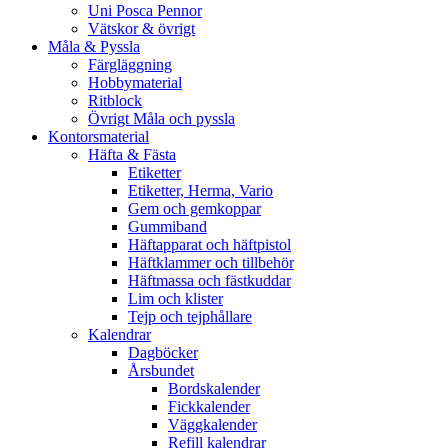
Uni Posca Pennor
Vätskor & övrigt
Måla & Pyssla
Färgläggning
Hobbymaterial
Ritblock
Övrigt Måla och pyssla
Kontorsmaterial
Häfta & Fästa
Etiketter
Etiketter, Herma, Vario
Gem och gemkoppar
Gummiband
Häftapparat och häftpistol
Häftklammer och tillbehör
Häftmassa och fästkuddar
Lim och klister
Tejp och tejphållare
Kalendrar
Dagböcker
Årsbundet
Bordskalender
Fickkalender
Väggkalender
Refill kalendrar