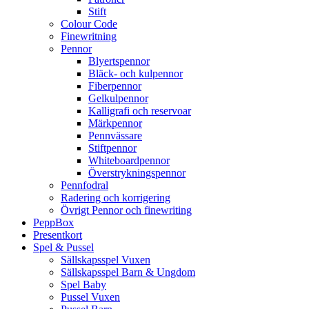
Stift
Colour Code
Finewritning
Pennor
Blyertspennor
Bläck- och kulpennor
Fiberpennor
Gelkulpennor
Kalligrafi och reservoar
Märkpennor
Pennvässare
Stiftpennor
Whiteboardpennor
Överstrykningspennor
Pennfodral
Radering och korrigering
Övrigt Pennor och finewriting
PeppBox
Presentkort
Spel & Pussel
Sällskapsspel Vuxen
Sällskapsspel Barn & Ungdom
Spel Baby
Pussel Vuxen