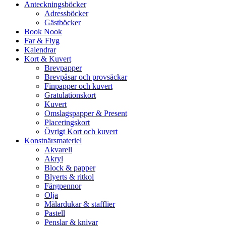
Anteckningsböcker
Adressböcker
Gästböcker
Book Nook
Far & Flyg
Kalendrar
Kort & Kuvert
Brevpapper
Brevpåsar och provsäckar
Finpapper och kuvert
Gratulationskort
Kuvert
Omslagspapper & Present
Placeringskort
Övrigt Kort och kuvert
Konstnärsmateriel
Akvarell
Akryl
Block & papper
Blyerts & ritkol
Färgpennor
Olja
Målardukar & stafflier
Pastell
Penslar & knivar