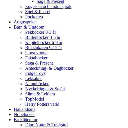
Saga & Present
Engelska och andra språk
Spel & Pussel
Pocketrea
Augustpriset
Barn & Ungdom
Pekböcker 0-3 år
Bilderböcker 3-6 år
Kapitelböcker 6-9 år
Bokslukaren 9-12 år
Unga vuxna
Faktaböcker
Saga & Present
Anteckning- & Dagböcker
FidgetToys
Leksaker
Namnböcker
Nyckelringar & Smått
Slime & Leklera
TopModel
Harry Potters värld
Hallandiana
Nobelpriset
Facklitteratur
Djur, Natur & Trädgård