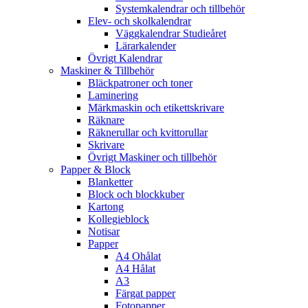
Systemkalendrar och tillbehör
Elev- och skolkalendrar
Väggkalendrar Studieåret
Lärarkalender
Övrigt Kalendrar
Maskiner & Tillbehör
Bläckpatroner och toner
Laminering
Märkmaskin och etikettskrivare
Räknare
Räknerullar och kvittorullar
Skrivare
Övrigt Maskiner och tillbehör
Papper & Block
Blanketter
Block och blockkuber
Kartong
Kollegieblock
Notisar
Papper
A4 Ohålat
A4 Hålat
A3
Färgat papper
Fotopapper