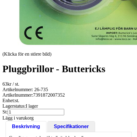
(Klicka för en större bild)
Pluggbrillor - Buttericks
63
kr
/ st.
Artikelnummer: 26-735
Artikelnummer:
7391872007352
Enhet:
st.
Lagerstatus:
I lager
St:
Lägg i varukorg
Beskrivning
Specifikationer