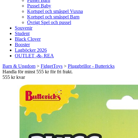
Pussel Barn
Pussel Baby
Kortspel och småspel Vuxna
Kortspel och småspel Barn
Övrigt Spel och pussel
Souvenir
Student
Black Clover
Booster
Lagböcker 2026
OUTLET -&- REA
Barn & Ungdom
>
FidgetToys
>
Pluggbrillor - Buttericks
Handla för minst 555 kr för fri frakt.
555 kr kvar