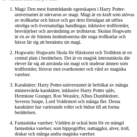
Magi: Den mest framträdande egenskapen i Harry Potter-
universumet är närvaron av magi. Magi är en kraft som utövas
av trollkarlar och häxor och ger dem förmågan att utföra
otroliga och övernaturliga handlingar, inklusive trollformler,
besvärjelser och användning av trollstavar. Skolan Hogwarts
är en av de främsta institutionerna där unga trollkarlar och
häxor lär sig att bemästra sin magi.
Hogwarts: Hogwarts Skola för Häxkonst och Trolldom är en
central plats i berättelsen. Det är en magisk internatskola där
elever lär sig att använda sin magi och studerar ämnen som
trollformler, försvar mot svartkonster och vård av magiska
varelser.
Karaktärer: Harry Potter-universumet är befolkat av många
minnesvärda karaktärer, inklusive Harry Potter själv,
Hermione Granger, Ron Weasley, Albus Dumbledore,
Severus Snape, Lord Voldemort och många fler. Dessa
karaktärer har varierande roller och bidrar till att forma
berättelsen.
Fantastiska varelser: Världen är också hem för en mängd
fantastiska varelser, som hippogriffer, nattugglor, alver, troll,
drakar och många andra magiska varelser.