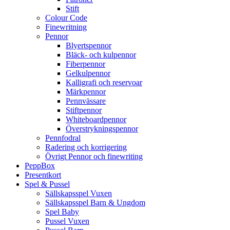
Stift
Colour Code
Finewritning
Pennor
Blyertspennor
Bläck- och kulpennor
Fiberpennor
Gelkulpennor
Kalligrafi och reservoar
Märkpennor
Pennvässare
Stiftpennor
Whiteboardpennor
Överstrykningspennor
Pennfodral
Radering och korrigering
Övrigt Pennor och finewriting
PeppBox
Presentkort
Spel & Pussel
Sällskapsspel Vuxen
Sällskapsspel Barn & Ungdom
Spel Baby
Pussel Vuxen