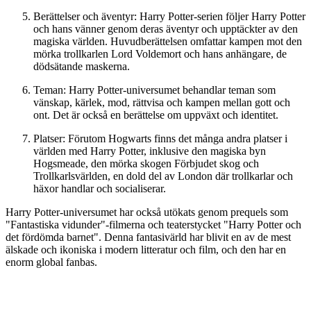
Berättelser och äventyr: Harry Potter-serien följer Harry Potter
och hans vänner genom deras äventyr och upptäckter av den
magiska världen. Huvudberättelsen omfattar kampen mot den
mörka trollkarlen Lord Voldemort och hans anhängare, de
dödsätande maskerna.
Teman: Harry Potter-universumet behandlar teman som
vänskap, kärlek, mod, rättvisa och kampen mellan gott och
ont. Det är också en berättelse om uppväxt och identitet.
Platser: Förutom Hogwarts finns det många andra platser i
världen med Harry Potter, inklusive den magiska byn
Hogsmeade, den mörka skogen Förbjudet skog och
Trollkarlsvärlden, en dold del av London där trollkarlar och
häxor handlar och socialiserar.
Harry Potter-universumet har också utökats genom prequels som
"Fantastiska vidunder"-filmerna och teaterstycket "Harry Potter och
det fördömda barnet". Denna fantasivärld har blivit en av de mest
älskade och ikoniska i modern litteratur och film, och den har en
enorm global fanbas.