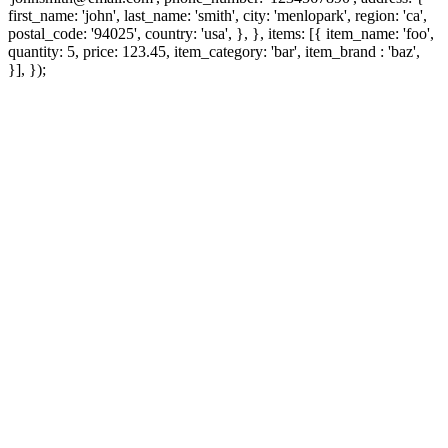
first_name: 'john', last_name: 'smith', city: 'menlopark', region: 'ca',
postal_code: '94025', country: 'usa', }, }, items: [{ item_name: 'foo',
quantity: 5, price: 123.45, item_category: 'bar', item_brand : 'baz',
}], });