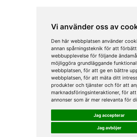
Vi använder oss av coo
Den här webbplatsen använder cook
annan spårningsteknik för att förbätt
webbupplevelse för följande ändamå
möjliggöra grundläggande funktional
webbplatsen
,
för att ge en bättre up
webbplatsen
,
för att mäta ditt intres
produkter och tjänster och för att a
marknadsföringsinteraktioner
,
för att
annonser som är mer relevanta för d
Jag accepterar
Jag avböjer