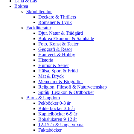
Låna & Läs
Bokrea
Skönlitteratur
Deckare & Thrillers
Romaner & Lyrik
Facklitteratur
Djur, Natur & Trädgård
Bokrea Ekonomi & Samhälle
Foto, Konst & Teater
Geografi & Resor
Hantverk & Hobby
Historia
Humor & Serier
Hälsa, Sport & Fritid
Mat & Dryck
Memoarer & Biografier
Religion, Filosofi & Naturvetenskap
Språk, Lexikon & Ordböcker
Barn- & Ungdom
Pekböcker 0-3 år
Bilderböcker 3-6 år
Kapitelböcker 6-9 år
Bokslukaren 9-12 år
12-15 år & Unga vuxna
Faktaböcker