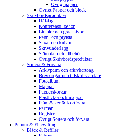
Övrigt papper
Övrigt Papper och block
Skrivbordsprodukter
Hålslag
Konferenstillbehör
Linjaler och gradskivor
Penn- och prylställ
Saxar och knivar
Skrivunderlägg
Stämplar och tillbehör
Övrigt Skrivbordsprodukter
Sortera & Förvara
Arkivpärm och arkivkartong
Brevkorgar och tidskriftssamlare
Fotoalbum
Mappar
Papperskorgar
Plastfickor och mappar
Plånböcker & Kortfodral
Pärmar
Register
Övrigt Sortera och förvara
Pennor & Finewriting
Bläck & Refiller
Patroner