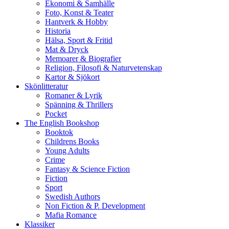
Ekonomi & Samhälle
Foto, Konst & Teater
Hantverk & Hobby
Historia
Hälsa, Sport & Fritid
Mat & Dryck
Memoarer & Biografier
Religion, Filosofi & Naturvetenskap
Kartor & Sjökort
Skönlitteratur
Romaner & Lyrik
Spänning & Thrillers
Pocket
The English Bookshop
Booktok
Childrens Books
Young Adults
Crime
Fantasy & Science Fiction
Fiction
Sport
Swedish Authors
Non Fiction & P. Development
Mafia Romance
Klassiker