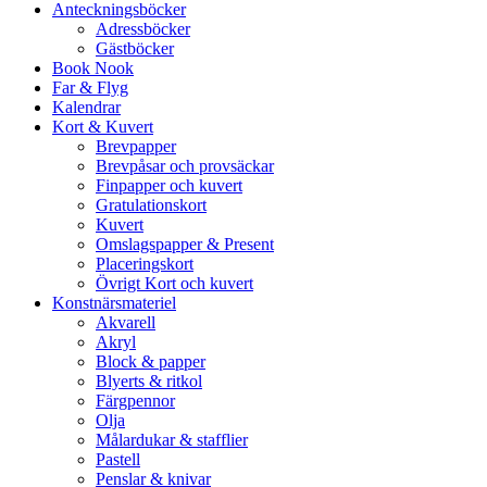
Anteckningsböcker
Adressböcker
Gästböcker
Book Nook
Far & Flyg
Kalendrar
Kort & Kuvert
Brevpapper
Brevpåsar och provsäckar
Finpapper och kuvert
Gratulationskort
Kuvert
Omslagspapper & Present
Placeringskort
Övrigt Kort och kuvert
Konstnärsmateriel
Akvarell
Akryl
Block & papper
Blyerts & ritkol
Färgpennor
Olja
Målardukar & stafflier
Pastell
Penslar & knivar