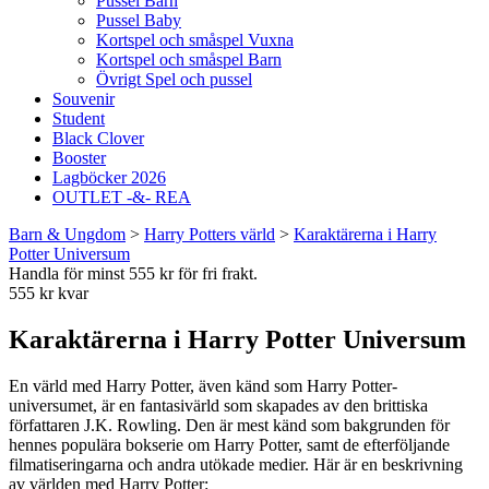
Pussel Barn
Pussel Baby
Kortspel och småspel Vuxna
Kortspel och småspel Barn
Övrigt Spel och pussel
Souvenir
Student
Black Clover
Booster
Lagböcker 2026
OUTLET -&- REA
Barn & Ungdom
>
Harry Potters värld
>
Karaktärerna i Harry
Potter Universum
Handla för minst 555 kr för fri frakt.
555 kr kvar
Karaktärerna i Harry Potter Universum
En värld med Harry Potter, även känd som Harry Potter-
universumet, är en fantasivärld som skapades av den brittiska
författaren J.K. Rowling. Den är mest känd som bakgrunden för
hennes populära bokserie om Harry Potter, samt de efterföljande
filmatiseringarna och andra utökade medier. Här är en beskrivning
av världen med Harry Potter: