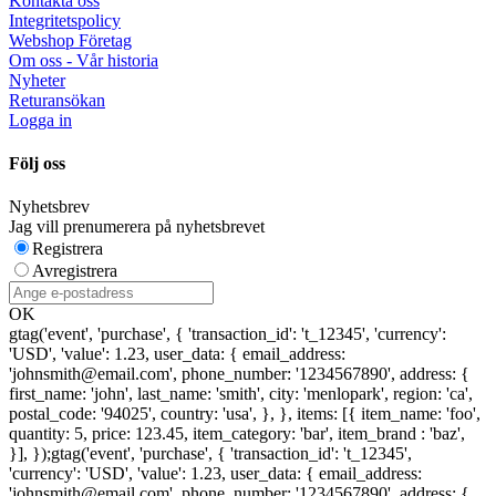
Kontakta oss
Integritetspolicy
Webshop Företag
Om oss - Vår historia
Nyheter
Returansökan
Logga in
Följ oss
Nyhetsbrev
Jag vill prenumerera på nyhetsbrevet
Registrera
Avregistrera
OK
gtag('event', 'purchase', { 'transaction_id': 't_12345', 'currency':
'USD', 'value': 1.23, user_data: { email_address:
'johnsmith@email.com', phone_number: '1234567890', address: {
first_name: 'john', last_name: 'smith', city: 'menlopark', region: 'ca',
postal_code: '94025', country: 'usa', }, }, items: [{ item_name: 'foo',
quantity: 5, price: 123.45, item_category: 'bar', item_brand : 'baz',
}], });
gtag('event', 'purchase', { 'transaction_id': 't_12345',
'currency': 'USD', 'value': 1.23, user_data: { email_address:
'johnsmith@email.com', phone_number: '1234567890', address: {