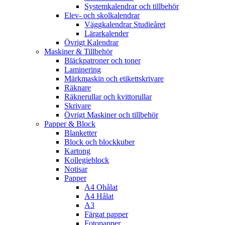
Systemkalendrar och tillbehör
Elev- och skolkalendrar
Väggkalendrar Studieåret
Lärarkalender
Övrigt Kalendrar
Maskiner & Tillbehör
Bläckpatroner och toner
Laminering
Märkmaskin och etikettskrivare
Räknare
Räknerullar och kvittorullar
Skrivare
Övrigt Maskiner och tillbehör
Papper & Block
Blanketter
Block och blockkuber
Kartong
Kollegieblock
Notisar
Papper
A4 Ohålat
A4 Hålat
A3
Färgat papper
Fotopapper