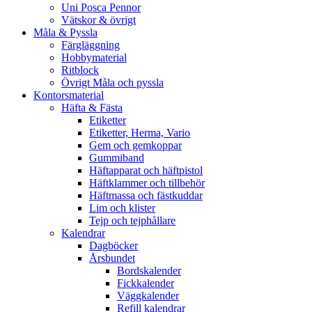
Uni Posca Pennor
Vätskor & övrigt
Måla & Pyssla
Färgläggning
Hobbymaterial
Ritblock
Övrigt Måla och pyssla
Kontorsmaterial
Häfta & Fästa
Etiketter
Etiketter, Herma, Vario
Gem och gemkoppar
Gummiband
Häftapparat och häftpistol
Häftklammer och tillbehör
Häftmassa och fästkuddar
Lim och klister
Tejp och tejphållare
Kalendrar
Dagböcker
Årsbundet
Bordskalender
Fickkalender
Väggkalender
Refill kalendrar