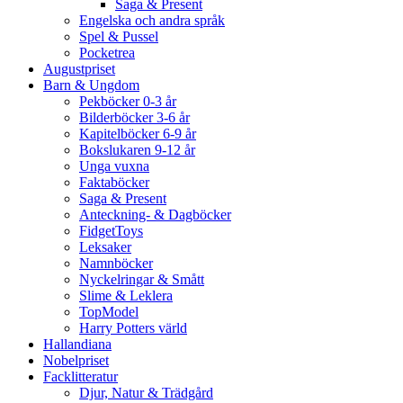
Saga & Present
Engelska och andra språk
Spel & Pussel
Pocketrea
Augustpriset
Barn & Ungdom
Pekböcker 0-3 år
Bilderböcker 3-6 år
Kapitelböcker 6-9 år
Bokslukaren 9-12 år
Unga vuxna
Faktaböcker
Saga & Present
Anteckning- & Dagböcker
FidgetToys
Leksaker
Namnböcker
Nyckelringar & Smått
Slime & Leklera
TopModel
Harry Potters värld
Hallandiana
Nobelpriset
Facklitteratur
Djur, Natur & Trädgård