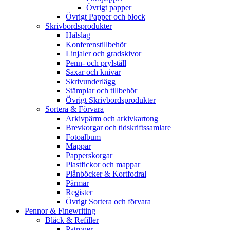
Övrigt papper
Övrigt Papper och block
Skrivbordsprodukter
Hålslag
Konferenstillbehör
Linjaler och gradskivor
Penn- och prylställ
Saxar och knivar
Skrivunderlägg
Stämplar och tillbehör
Övrigt Skrivbordsprodukter
Sortera & Förvara
Arkivpärm och arkivkartong
Brevkorgar och tidskriftssamlare
Fotoalbum
Mappar
Papperskorgar
Plastfickor och mappar
Plånböcker & Kortfodral
Pärmar
Register
Övrigt Sortera och förvara
Pennor & Finewriting
Bläck & Refiller
Patroner