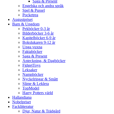
Saga & Present
Engelska och andra språk
Spel & Pussel
Pocketrea
Augustpriset
Barn & Ungdom
Pekböcker 0-3 år
Bilderböcker 3-6 år
Kapitelböcker 6-9 år
Bokslukaren 9-12 år
Unga vuxna
Faktaböcker
Saga & Present
Anteckning- & Dagböcker
FidgetToys
Leksaker
Namnböcker
Nyckelringar & Smått
Slime & Leklera
TopModel
Harry Potters värld
Hallandiana
Nobelpriset
Facklitteratur
Djur, Natur & Trädgård