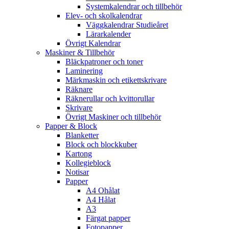
Systemkalendrar och tillbehör
Elev- och skolkalendrar
Väggkalendrar Studieåret
Lärarkalender
Övrigt Kalendrar
Maskiner & Tillbehör
Bläckpatroner och toner
Laminering
Märkmaskin och etikettskrivare
Räknare
Räknerullar och kvittorullar
Skrivare
Övrigt Maskiner och tillbehör
Papper & Block
Blanketter
Block och blockkuber
Kartong
Kollegieblock
Notisar
Papper
A4 Ohålat
A4 Hålat
A3
Färgat papper
Fotopapper