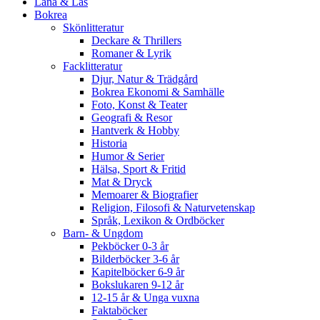
Låna & Läs
Bokrea
Skönlitteratur
Deckare & Thrillers
Romaner & Lyrik
Facklitteratur
Djur, Natur & Trädgård
Bokrea Ekonomi & Samhälle
Foto, Konst & Teater
Geografi & Resor
Hantverk & Hobby
Historia
Humor & Serier
Hälsa, Sport & Fritid
Mat & Dryck
Memoarer & Biografier
Religion, Filosofi & Naturvetenskap
Språk, Lexikon & Ordböcker
Barn- & Ungdom
Pekböcker 0-3 år
Bilderböcker 3-6 år
Kapitelböcker 6-9 år
Bokslukaren 9-12 år
12-15 år & Unga vuxna
Faktaböcker