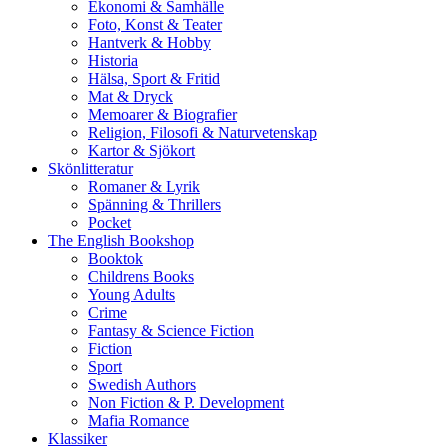
Ekonomi & Samhälle
Foto, Konst & Teater
Hantverk & Hobby
Historia
Hälsa, Sport & Fritid
Mat & Dryck
Memoarer & Biografier
Religion, Filosofi & Naturvetenskap
Kartor & Sjökort
Skönlitteratur
Romaner & Lyrik
Spänning & Thrillers
Pocket
The English Bookshop
Booktok
Childrens Books
Young Adults
Crime
Fantasy & Science Fiction
Fiction
Sport
Swedish Authors
Non Fiction & P. Development
Mafia Romance
Klassiker