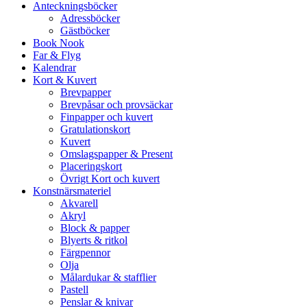
Anteckningsböcker
Adressböcker
Gästböcker
Book Nook
Far & Flyg
Kalendrar
Kort & Kuvert
Brevpapper
Brevpåsar och provsäckar
Finpapper och kuvert
Gratulationskort
Kuvert
Omslagspapper & Present
Placeringskort
Övrigt Kort och kuvert
Konstnärsmateriel
Akvarell
Akryl
Block & papper
Blyerts & ritkol
Färgpennor
Olja
Målardukar & stafflier
Pastell
Penslar & knivar