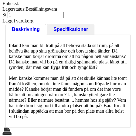
Enhet:
st.
Lagerstatus:
Beställningsvara
St:
Lägg i varukorg
Beskrivning
Specifikationer
Ibland kan man bli trött på att behöva städa sitt rum, på att
behöva äta upp sina grönsaker och borsta sina tänder. Då
kanske man börjar drömma om att bo någon helt annanstans?
Då kanske man vill bo på en riktigt spännande plats, långt ut i
rymden, där man kan flyga fritt och tyngdlöst?
Men kanske kommer man då på att det skulle kännas lite tomt
framåt kvällen, om det inte fanns någon som frågade hur man
mådde? Kanske börjar man då fundera på om det inte vore
bättre att bo aningen närmare? Ja, kanske ytterligare lite
närmare? Eller närmare bestämt ... hemma hos sig själv? Vem
har inte drömt sig bort till andra platser att bo på? Bara för att
i slutändan upptäcka att man bor på den plats man allra helst
vill bo på.