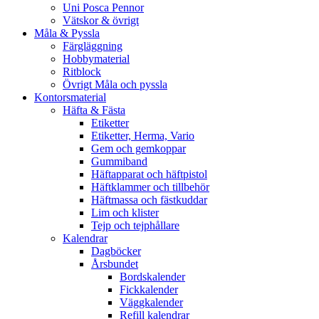
Uni Posca Pennor
Vätskor & övrigt
Måla & Pyssla
Färgläggning
Hobbymaterial
Ritblock
Övrigt Måla och pyssla
Kontorsmaterial
Häfta & Fästa
Etiketter
Etiketter, Herma, Vario
Gem och gemkoppar
Gummiband
Häftapparat och häftpistol
Häftklammer och tillbehör
Häftmassa och fästkuddar
Lim och klister
Tejp och tejphållare
Kalendrar
Dagböcker
Årsbundet
Bordskalender
Fickkalender
Väggkalender
Refill kalendrar