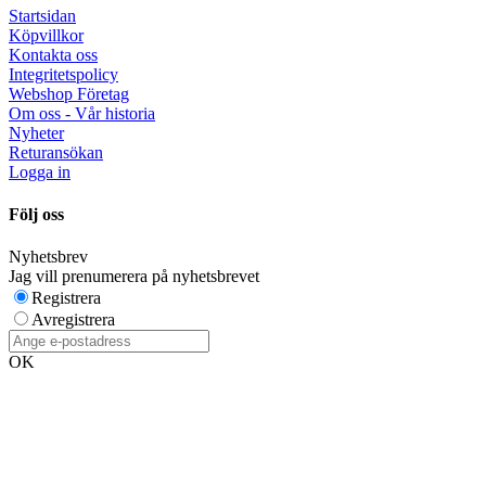
Startsidan
Köpvillkor
Kontakta oss
Integritetspolicy
Webshop Företag
Om oss - Vår historia
Nyheter
Returansökan
Logga in
Följ oss
Nyhetsbrev
Jag vill prenumerera på nyhetsbrevet
Registrera
Avregistrera
OK