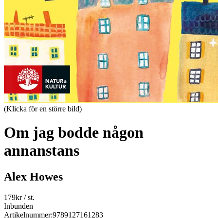
(Klicka för en större bild)
Om jag bodde någon
annanstans
Alex Howes
179
kr
/ st.
Inbunden
Artikelnummer:
9789127161283