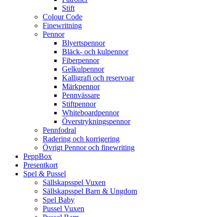
Stift
Colour Code
Finewritning
Pennor
Blyertspennor
Bläck- och kulpennor
Fiberpennor
Gelkulpennor
Kalligrafi och reservoar
Märkpennor
Pennvässare
Stiftpennor
Whiteboardpennor
Överstrykningspennor
Pennfodral
Radering och korrigering
Övrigt Pennor och finewriting
PeppBox
Presentkort
Spel & Pussel
Sällskapsspel Vuxen
Sällskapsspel Barn & Ungdom
Spel Baby
Pussel Vuxen