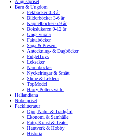
Augustpriset
Barn & Ungdom
Pekböcker 0-3 år
Bilderböcker 3-6 år
Kapitelböcker 6-9 år
Bokslukaren 9-12 år
Unga vuxna
Faktaböcker
Saga & Present
Anteckning- & Dagböcker
FidgetToys
Leksaker
Namnböcker
Nyckelringar & Smått
Slime & Leklera
TopModel
Harry Potters värld
Hallandiana
Nobelpriset
Facklitteratur
Djur, Natur & Trädgård
Ekonomi & Samhälle
Foto, Konst & Teater
Hantverk & Hobby
Historia