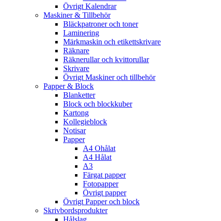
Övrigt Kalendrar
Maskiner & Tillbehör
Bläckpatroner och toner
Laminering
Märkmaskin och etikettskrivare
Räknare
Räknerullar och kvittorullar
Skrivare
Övrigt Maskiner och tillbehör
Papper & Block
Blanketter
Block och blockkuber
Kartong
Kollegieblock
Notisar
Papper
A4 Ohålat
A4 Hålat
A3
Färgat papper
Fotopapper
Övrigt papper
Övrigt Papper och block
Skrivbordsprodukter
Hålslag