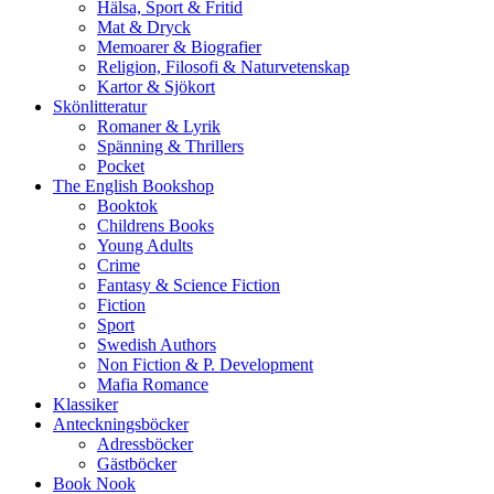
Hälsa, Sport & Fritid
Mat & Dryck
Memoarer & Biografier
Religion, Filosofi & Naturvetenskap
Kartor & Sjökort
Skönlitteratur
Romaner & Lyrik
Spänning & Thrillers
Pocket
The English Bookshop
Booktok
Childrens Books
Young Adults
Crime
Fantasy & Science Fiction
Fiction
Sport
Swedish Authors
Non Fiction & P. Development
Mafia Romance
Klassiker
Anteckningsböcker
Adressböcker
Gästböcker
Book Nook