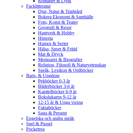
Romaner & Lyrik
Facklitteratur
Djur, Natur & Trädgård
Bokrea Ekonomi & Samhälle
Foto, Konst & Teater
Geografi & Resor
Hantverk & Hobby
Historia
Humor & Serier
Hälsa, Sport & Fritid
Mat & Dryck
Memoarer & Biografier
Religion, Filosofi & Naturvetenskap
Språk, Lexikon & Ordböcker
Barn- & Ungdom
Pekböcker 0-3 år
Bilderböcker 3-6 år
Kapitelböcker 6-9 år
Bokslukaren 9-12 år
12-15 år & Unga vuxna
Faktaböcker
Saga & Present
Engelska och andra språk
Spel & Pussel
Pocketrea