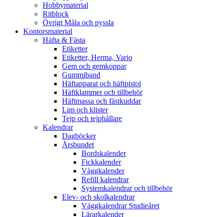
Hobbymaterial
Ritblock
Övrigt Måla och pyssla
Kontorsmaterial
Häfta & Fästa
Etiketter
Etiketter, Herma, Vario
Gem och gemkoppar
Gummiband
Häftapparat och häftpistol
Häftklammer och tillbehör
Häftmassa och fästkuddar
Lim och klister
Tejp och tejphållare
Kalendrar
Dagböcker
Årsbundet
Bordskalender
Fickkalender
Väggkalender
Refill kalendrar
Systemkalendrar och tillbehör
Elev- och skolkalendrar
Väggkalendrar Studieåret
Lärarkalender