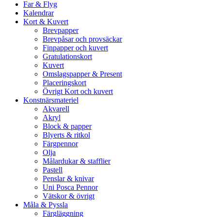
Far & Flyg
Kalendrar
Kort & Kuvert
Brevpapper
Brevpåsar och provsäckar
Finpapper och kuvert
Gratulationskort
Kuvert
Omslagspapper & Present
Placeringskort
Övrigt Kort och kuvert
Konstnärsmateriel
Akvarell
Akryl
Block & papper
Blyerts & ritkol
Färgpennor
Olja
Målardukar & stafflier
Pastell
Penslar & knivar
Uni Posca Pennor
Vätskor & övrigt
Måla & Pyssla
Färgläggning