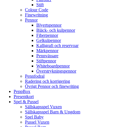
Stift
Colour Code
Finewritning
Pennor
Blyertspennor
Bläck- och kulpennor
Fiberpennor
Gelkulpennor
Kalligrafi och reservoar
Märkpennor
Pennvässare
Stiftpennor
Whiteboardpennor
Överstrykningspennor
Pennfodral
Radering och korrigering
Övrigt Pennor och finewriting
PeppBox
Presentkort
Spel & Pussel
Sällskapsspel Vuxen
Sällskapsspel Barn & Ungdom
Spel Baby
Pussel Vuxen