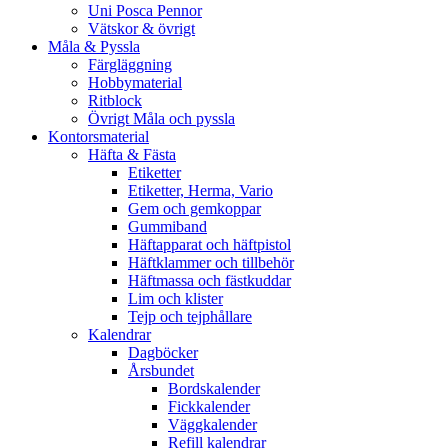
Uni Posca Pennor
Vätskor & övrigt
Måla & Pyssla
Färgläggning
Hobbymaterial
Ritblock
Övrigt Måla och pyssla
Kontorsmaterial
Häfta & Fästa
Etiketter
Etiketter, Herma, Vario
Gem och gemkoppar
Gummiband
Häftapparat och häftpistol
Häftklammer och tillbehör
Häftmassa och fästkuddar
Lim och klister
Tejp och tejphållare
Kalendrar
Dagböcker
Årsbundet
Bordskalender
Fickkalender
Väggkalender
Refill kalendrar