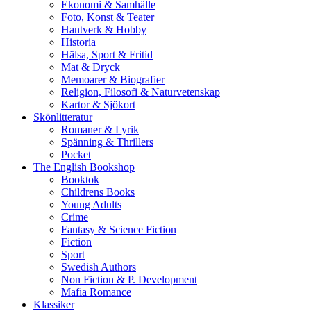
Ekonomi & Samhälle
Foto, Konst & Teater
Hantverk & Hobby
Historia
Hälsa, Sport & Fritid
Mat & Dryck
Memoarer & Biografier
Religion, Filosofi & Naturvetenskap
Kartor & Sjökort
Skönlitteratur
Romaner & Lyrik
Spänning & Thrillers
Pocket
The English Bookshop
Booktok
Childrens Books
Young Adults
Crime
Fantasy & Science Fiction
Fiction
Sport
Swedish Authors
Non Fiction & P. Development
Mafia Romance
Klassiker