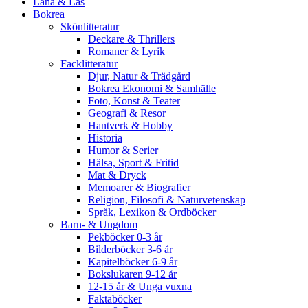
Låna & Läs
Bokrea
Skönlitteratur
Deckare & Thrillers
Romaner & Lyrik
Facklitteratur
Djur, Natur & Trädgård
Bokrea Ekonomi & Samhälle
Foto, Konst & Teater
Geografi & Resor
Hantverk & Hobby
Historia
Humor & Serier
Hälsa, Sport & Fritid
Mat & Dryck
Memoarer & Biografier
Religion, Filosofi & Naturvetenskap
Språk, Lexikon & Ordböcker
Barn- & Ungdom
Pekböcker 0-3 år
Bilderböcker 3-6 år
Kapitelböcker 6-9 år
Bokslukaren 9-12 år
12-15 år & Unga vuxna
Faktaböcker