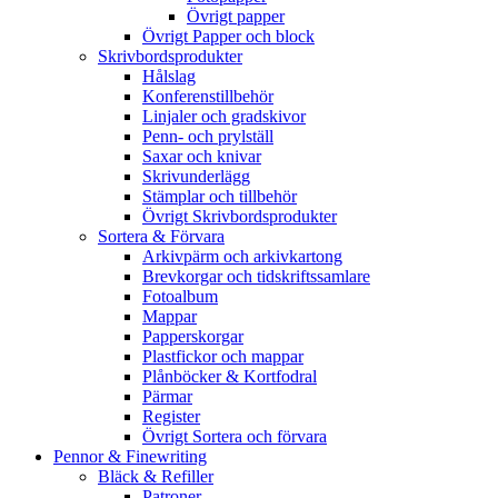
Övrigt papper
Övrigt Papper och block
Skrivbordsprodukter
Hålslag
Konferenstillbehör
Linjaler och gradskivor
Penn- och prylställ
Saxar och knivar
Skrivunderlägg
Stämplar och tillbehör
Övrigt Skrivbordsprodukter
Sortera & Förvara
Arkivpärm och arkivkartong
Brevkorgar och tidskriftssamlare
Fotoalbum
Mappar
Papperskorgar
Plastfickor och mappar
Plånböcker & Kortfodral
Pärmar
Register
Övrigt Sortera och förvara
Pennor & Finewriting
Bläck & Refiller
Patroner