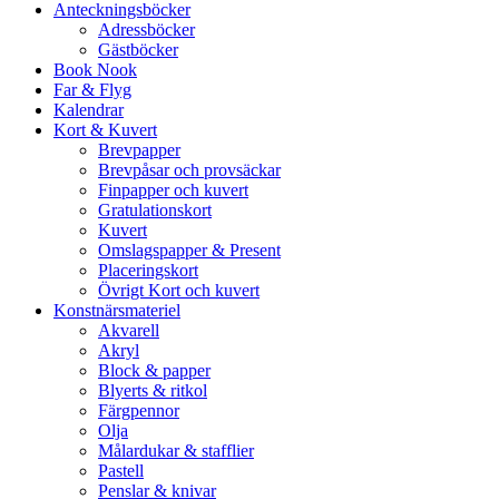
Anteckningsböcker
Adressböcker
Gästböcker
Book Nook
Far & Flyg
Kalendrar
Kort & Kuvert
Brevpapper
Brevpåsar och provsäckar
Finpapper och kuvert
Gratulationskort
Kuvert
Omslagspapper & Present
Placeringskort
Övrigt Kort och kuvert
Konstnärsmateriel
Akvarell
Akryl
Block & papper
Blyerts & ritkol
Färgpennor
Olja
Målardukar & stafflier
Pastell
Penslar & knivar