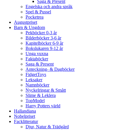
Saga & Present
Engelska och andra språk
Spel & Pussel
Pocketrea
Augustpriset
Barn & Ungdom
Pekböcker 0-3 år
Bilderböcker 3-6 år
Kapitelböcker 6-9 år
Bokslukaren 9-12 år
Unga vuxna
Faktaböcker
Saga & Present
Anteckning- & Dagböcker
FidgetToys
Leksaker
Namnböcker
Nyckelringar & Smått
Slime & Leklera
TopModel
Harry Potters värld
Hallandiana
Nobelpriset
Facklitteratur
Djur, Natur & Trädgård