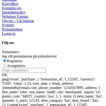
Köpvillkor
Kontakta oss
Integritetspolicy
Webshop Företag
Om oss - Vår historia
Nyheter
Returansökan
Logga in
Följ oss
Nyhetsbrev
Jag vill prenumerera på nyhetsbrevet
Registrera
Avregistrera
OK
gtag('event', 'purchase', { 'transaction_id': 't_12345', 'currency':
'USD', 'value': 1.23, user_data: { email_address:
'johnsmith@email.com', phone_number: '1234567890', address: {
first_name: 'john', last_name: 'smith', city: 'menlopark', region: 'ca',
postal_code: '94025', country: 'usa', }, }, items: [{ item_name: 'foo',
quantity: 5, price: 123.45, item_category: 'bar', item_brand : 'baz',
}], });
gtag('event', 'purchase', { 'transaction_id': 't_12345',