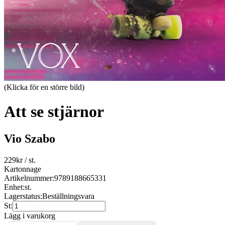
(Klicka för en större bild)
Att se stjärnor
Vio Szabo
229
kr
/ st.
Kartonnage
Artikelnummer:
9789188665331
Enhet:
st.
Lagerstatus:
Beställningsvara
St:
Lägg i varukorg