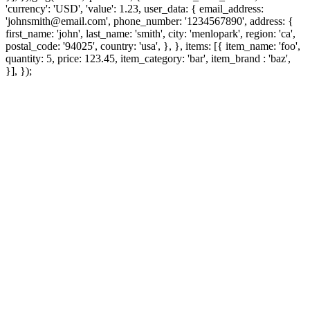
'currency': 'USD', 'value': 1.23, user_data: { email_address:
'johnsmith@email.com', phone_number: '1234567890', address: {
first_name: 'john', last_name: 'smith', city: 'menlopark', region: 'ca',
postal_code: '94025', country: 'usa', }, }, items: [{ item_name: 'foo',
quantity: 5, price: 123.45, item_category: 'bar', item_brand : 'baz',
}], });