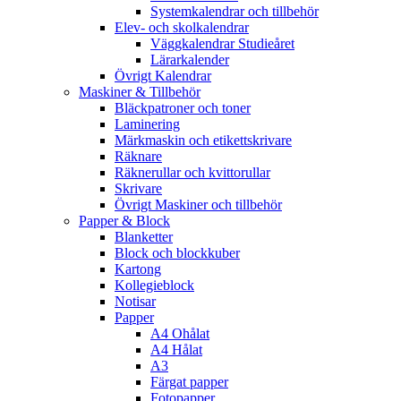
Systemkalendrar och tillbehör
Elev- och skolkalendrar
Väggkalendrar Studieåret
Lärarkalender
Övrigt Kalendrar
Maskiner & Tillbehör
Bläckpatroner och toner
Laminering
Märkmaskin och etikettskrivare
Räknare
Räknerullar och kvittorullar
Skrivare
Övrigt Maskiner och tillbehör
Papper & Block
Blanketter
Block och blockkuber
Kartong
Kollegieblock
Notisar
Papper
A4 Ohålat
A4 Hålat
A3
Färgat papper
Fotopapper