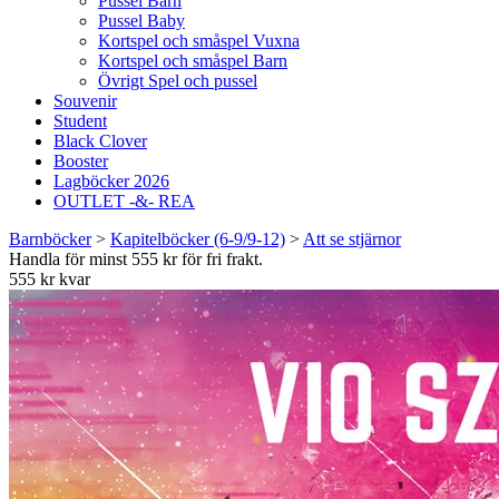
Pussel Barn
Pussel Baby
Kortspel och småspel Vuxna
Kortspel och småspel Barn
Övrigt Spel och pussel
Souvenir
Student
Black Clover
Booster
Lagböcker 2026
OUTLET -&- REA
Barnböcker
>
Kapitelböcker (6-9/9-12)
>
Att se stjärnor
Handla för minst 555 kr för fri frakt.
555 kr kvar