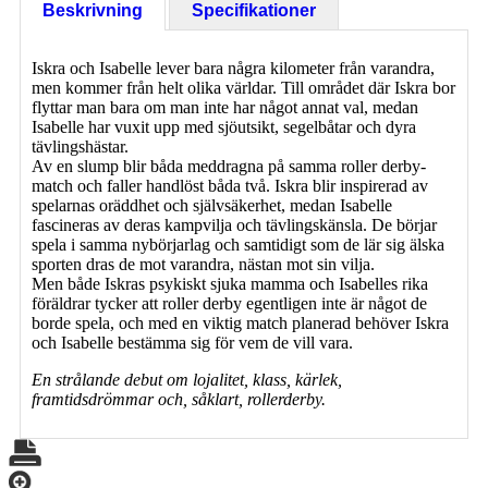
Beskrivning
Specifikationer
Iskra och Isabelle lever bara några kilometer från varandra,
men kommer från helt olika världar. Till området där Iskra bor
flyttar man bara om man inte har något annat val, medan
Isabelle har vuxit upp med sjöutsikt, segelbåtar och dyra
tävlingshästar.
Av en slump blir båda meddragna på samma roller derby-
match och faller handlöst båda två. Iskra blir inspirerad av
spelarnas oräddhet och självsäkerhet, medan Isabelle
fascineras av deras kampvilja och tävlingskänsla. De börjar
spela i samma nybörjarlag och samtidigt som de lär sig älska
sporten dras de mot varandra, nästan mot sin vilja.
Men både Iskras psykiskt sjuka mamma och Isabelles rika
föräldrar tycker att roller derby egentligen inte är något de
borde spela, och med en viktig match planerad behöver Iskra
och Isabelle bestämma sig för vem de vill vara.
En strålande debut om lojalitet, klass, kärlek,
framtidsdrömmar och, såklart, rollerderby.