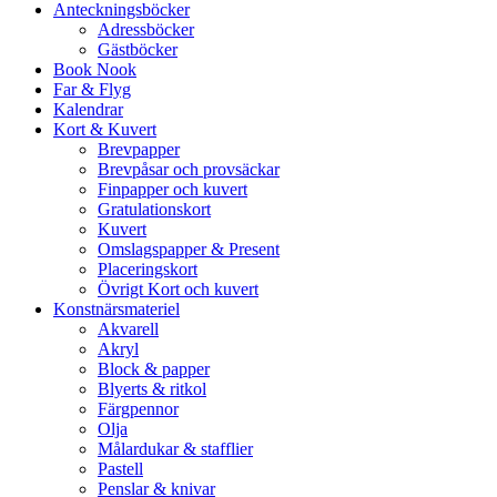
Anteckningsböcker
Adressböcker
Gästböcker
Book Nook
Far & Flyg
Kalendrar
Kort & Kuvert
Brevpapper
Brevpåsar och provsäckar
Finpapper och kuvert
Gratulationskort
Kuvert
Omslagspapper & Present
Placeringskort
Övrigt Kort och kuvert
Konstnärsmateriel
Akvarell
Akryl
Block & papper
Blyerts & ritkol
Färgpennor
Olja
Målardukar & stafflier
Pastell
Penslar & knivar