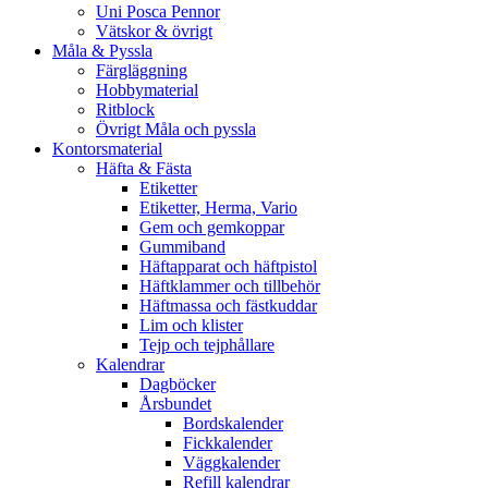
Uni Posca Pennor
Vätskor & övrigt
Måla & Pyssla
Färgläggning
Hobbymaterial
Ritblock
Övrigt Måla och pyssla
Kontorsmaterial
Häfta & Fästa
Etiketter
Etiketter, Herma, Vario
Gem och gemkoppar
Gummiband
Häftapparat och häftpistol
Häftklammer och tillbehör
Häftmassa och fästkuddar
Lim och klister
Tejp och tejphållare
Kalendrar
Dagböcker
Årsbundet
Bordskalender
Fickkalender
Väggkalender
Refill kalendrar