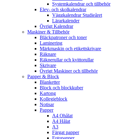
Systemkalendrar och tillbehör
Elev- och skolkalendrar
Väggkalendrar Studieåret
Lärarkalender
Övrigt Kalendrar
Maskiner & Tillbehör
Bläckpatroner och toner
Laminering
Märkmaskin och etikettskrivare
Räknare
Räknerullar och kvittorullar
Skrivare
Övrigt Maskiner och tillbehör
Papper & Block
Blanketter
Block och blockkuber
Kartong
Kollegieblock
Notisar
Papper
A4 Ohålat
A4 Hålat
A3
Färgat papper
Fotopapper