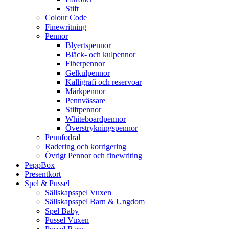
Stift
Colour Code
Finewritning
Pennor
Blyertspennor
Bläck- och kulpennor
Fiberpennor
Gelkulpennor
Kalligrafi och reservoar
Märkpennor
Pennvässare
Stiftpennor
Whiteboardpennor
Överstrykningspennor
Pennfodral
Radering och korrigering
Övrigt Pennor och finewriting
PeppBox
Presentkort
Spel & Pussel
Sällskapsspel Vuxen
Sällskapsspel Barn & Ungdom
Spel Baby
Pussel Vuxen