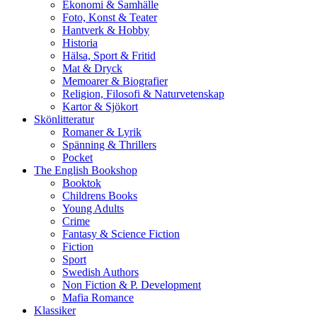
Ekonomi & Samhälle
Foto, Konst & Teater
Hantverk & Hobby
Historia
Hälsa, Sport & Fritid
Mat & Dryck
Memoarer & Biografier
Religion, Filosofi & Naturvetenskap
Kartor & Sjökort
Skönlitteratur
Romaner & Lyrik
Spänning & Thrillers
Pocket
The English Bookshop
Booktok
Childrens Books
Young Adults
Crime
Fantasy & Science Fiction
Fiction
Sport
Swedish Authors
Non Fiction & P. Development
Mafia Romance
Klassiker