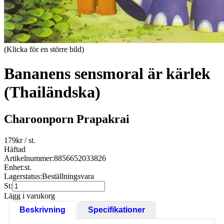
(Klicka för en större bild)
Bananens sensmoral är kärlek
(Thailändska)
Charoonporn Prapakrai
179
kr
/ st.
Häftad
Artikelnummer:
8856652033826
Enhet:
st.
Lagerstatus:
Beställningsvara
St:
Lägg i varukorg
Beskrivning
Specifikationer