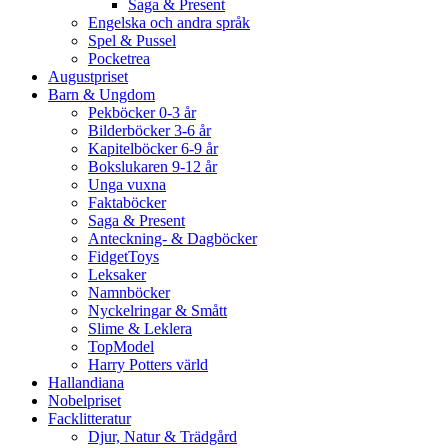
Saga & Present
Engelska och andra språk
Spel & Pussel
Pocketrea
Augustpriset
Barn & Ungdom
Pekböcker 0-3 år
Bilderböcker 3-6 år
Kapitelböcker 6-9 år
Bokslukaren 9-12 år
Unga vuxna
Faktaböcker
Saga & Present
Anteckning- & Dagböcker
FidgetToys
Leksaker
Namnböcker
Nyckelringar & Smått
Slime & Leklera
TopModel
Harry Potters värld
Hallandiana
Nobelpriset
Facklitteratur
Djur, Natur & Trädgård