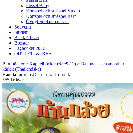
Pussel Barn
Pussel Baby
Kortspel och småspel Vuxna
Kortspel och småspel Barn
Övrigt Spel och pussel
Souvenir
Student
Black Clover
Booster
Lagböcker 2026
OUTLET -&- REA
Barnböcker
>
Kapitelböcker (6-9/9-12)
>
Bananens sensmoral är
kärlek (Thailändska)
Handla för minst 555 kr för fri frakt.
555 kr kvar