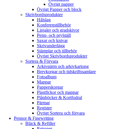
Övrigt papper
Övrigt Papper och block
Skrivbordsprodukter
Hålslag
Konferenstillbehör
Linjaler och gradskivor
Penn- och prylställ
Saxar och knivar
Skrivunderlägg
Stämplar och tillbehör
Övrigt Skrivbordsprodukter
Sortera & Förvara
Arkivpärm och arkivkartong
Brevkorgar och tidskriftssamlare
Fotoalbum
Mappar
Papperskorgar
Plastfickor och mappar
Plånböcker & Kortfodral
Pärmar
Register
Övrigt Sortera och förvara
Pennor & Finewriting
Bläck & Refiller
Patroner