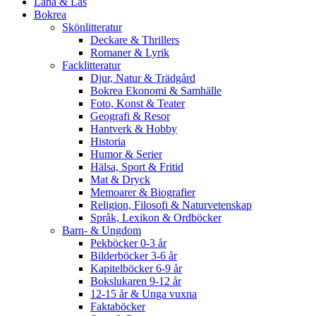
Låna & Läs
Bokrea
Skönlitteratur
Deckare & Thrillers
Romaner & Lyrik
Facklitteratur
Djur, Natur & Trädgård
Bokrea Ekonomi & Samhälle
Foto, Konst & Teater
Geografi & Resor
Hantverk & Hobby
Historia
Humor & Serier
Hälsa, Sport & Fritid
Mat & Dryck
Memoarer & Biografier
Religion, Filosofi & Naturvetenskap
Språk, Lexikon & Ordböcker
Barn- & Ungdom
Pekböcker 0-3 år
Bilderböcker 3-6 år
Kapitelböcker 6-9 år
Bokslukaren 9-12 år
12-15 år & Unga vuxna
Faktaböcker