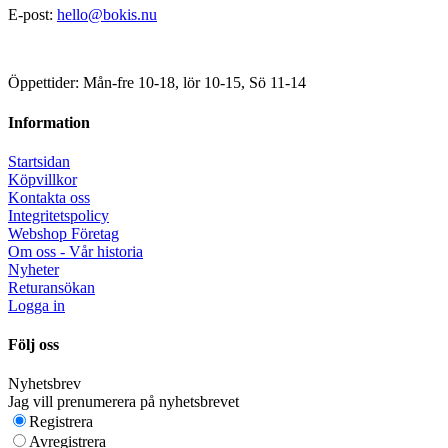
E-post:
hello@bokis.nu
Öppettider: Mån-fre 10-18, lör 10-15, Sö 11-14
Information
Startsidan
Köpvillkor
Kontakta oss
Integritetspolicy
Webshop Företag
Om oss - Vår historia
Nyheter
Returansökan
Logga in
Följ oss
Nyhetsbrev
Jag vill prenumerera på nyhetsbrevet
Registrera
Avregistrera