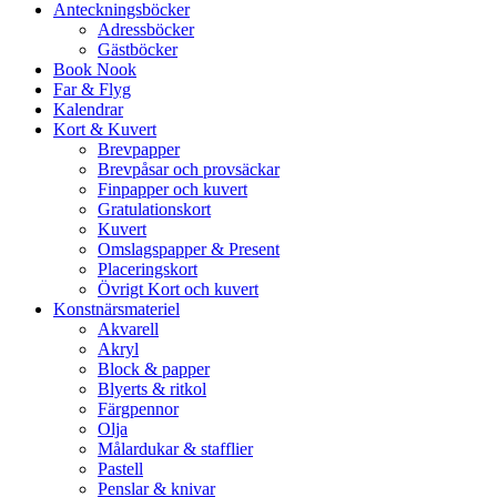
Anteckningsböcker
Adressböcker
Gästböcker
Book Nook
Far & Flyg
Kalendrar
Kort & Kuvert
Brevpapper
Brevpåsar och provsäckar
Finpapper och kuvert
Gratulationskort
Kuvert
Omslagspapper & Present
Placeringskort
Övrigt Kort och kuvert
Konstnärsmateriel
Akvarell
Akryl
Block & papper
Blyerts & ritkol
Färgpennor
Olja
Målardukar & stafflier
Pastell
Penslar & knivar