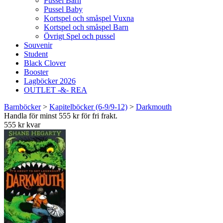
Pussel Barn
Pussel Baby
Kortspel och småspel Vuxna
Kortspel och småspel Barn
Övrigt Spel och pussel
Souvenir
Student
Black Clover
Booster
Lagböcker 2026
OUTLET -&- REA
Barnböcker
>
Kapitelböcker (6-9/9-12)
>
Darkmouth
Handla för minst 555 kr för fri frakt.
555 kr kvar