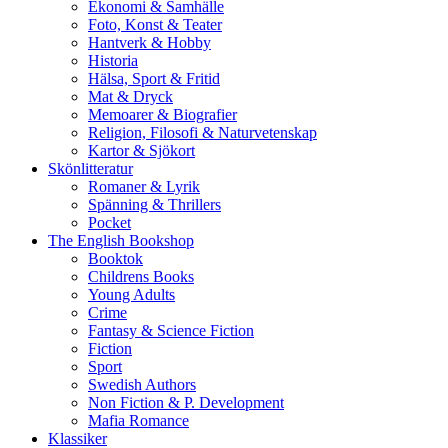
Ekonomi & Samhälle
Foto, Konst & Teater
Hantverk & Hobby
Historia
Hälsa, Sport & Fritid
Mat & Dryck
Memoarer & Biografier
Religion, Filosofi & Naturvetenskap
Kartor & Sjökort
Skönlitteratur
Romaner & Lyrik
Spänning & Thrillers
Pocket
The English Bookshop
Booktok
Childrens Books
Young Adults
Crime
Fantasy & Science Fiction
Fiction
Sport
Swedish Authors
Non Fiction & P. Development
Mafia Romance
Klassiker