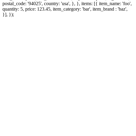
postal_code: '94025', country: 'usa', }, }, items: [{ item_name: 'foo',
quantity: 5, price: 123.45, item_category: 'bar', item_brand : 'baz',
}], });