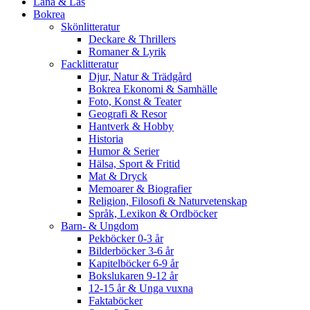
Låna & Läs
Bokrea
Skönlitteratur
Deckare & Thrillers
Romaner & Lyrik
Facklitteratur
Djur, Natur & Trädgård
Bokrea Ekonomi & Samhälle
Foto, Konst & Teater
Geografi & Resor
Hantverk & Hobby
Historia
Humor & Serier
Hälsa, Sport & Fritid
Mat & Dryck
Memoarer & Biografier
Religion, Filosofi & Naturvetenskap
Språk, Lexikon & Ordböcker
Barn- & Ungdom
Pekböcker 0-3 år
Bilderböcker 3-6 år
Kapitelböcker 6-9 år
Bokslukaren 9-12 år
12-15 år & Unga vuxna
Faktaböcker