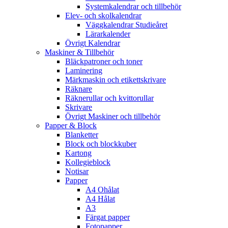
Systemkalendrar och tillbehör
Elev- och skolkalendrar
Väggkalendrar Studieåret
Lärarkalender
Övrigt Kalendrar
Maskiner & Tillbehör
Bläckpatroner och toner
Laminering
Märkmaskin och etikettskrivare
Räknare
Räknerullar och kvittorullar
Skrivare
Övrigt Maskiner och tillbehör
Papper & Block
Blanketter
Block och blockkuber
Kartong
Kollegieblock
Notisar
Papper
A4 Ohålat
A4 Hålat
A3
Färgat papper
Fotopapper