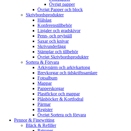
Övrigt papper
Övrigt Papper och block
Skrivbordsprodukter
Hålslag
Konferenstillbehör
Linjaler och gradskivor
Penn- och prylställ
Saxar och knivar
Skrivunderlägg
Stämplar och tillbehör
Övrigt Skrivbordsprodukter
Sortera & Förvara
Arkivpärm och arkivkartong
Brevkorgar och tidskriftssamlare
Fotoalbum
Mappar
Papperskorgar
Plastfickor och mappar
Plånböcker & Kortfodral
Pärmar
Register
Övrigt Sortera och förvara
Pennor & Finewriting
Bläck & Refiller
Patroner