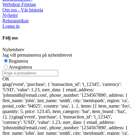
Webshop Företag
Om oss - Vår historia
Nyheter
Returansökan
Logga in
Följ oss
Nyhetsbrev
Jag vill prenumerera på nyhetsbrevet
Registrera
Avregistrera
OK
gtag('event', 'purchase', { 'transaction_id': 't_12345', 'currency':
'USD', 'value': 1.23, user_data: { email_address:
'johnsmith@email.com', phone_number: '1234567890', address: {
first_name: 'john', last_name: 'smith', city: 'menlopark', region: 'ca',
postal_code: '94025', country: 'usa', }, }, items: [{ item_name: 'foo',
quantity: 5, price: 123.45, item_category: 'bar', item_brand : 'baz',
}], });
gtag('event', 'purchase', { 'transaction_id': 't_12345',
'currency': 'USD', 'value': 1.23, user_data: { email_address:
'johnsmith@email.com', phone_number: '1234567890', address: {
first_name: 'john', last_name: 'smith', city: 'menlopark', region: 'ca',