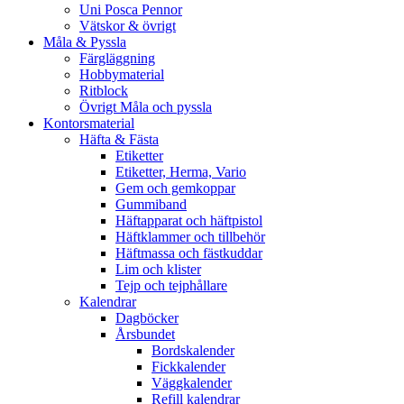
Uni Posca Pennor
Vätskor & övrigt
Måla & Pyssla
Färgläggning
Hobbymaterial
Ritblock
Övrigt Måla och pyssla
Kontorsmaterial
Häfta & Fästa
Etiketter
Etiketter, Herma, Vario
Gem och gemkoppar
Gummiband
Häftapparat och häftpistol
Häftklammer och tillbehör
Häftmassa och fästkuddar
Lim och klister
Tejp och tejphållare
Kalendrar
Dagböcker
Årsbundet
Bordskalender
Fickkalender
Väggkalender
Refill kalendrar