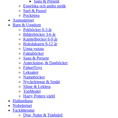
Saga & Present
Engelska och andra språk
Spel & Pussel
Pocketrea
Augustpriset
Barn & Ungdom
Pekböcker 0-3 år
Bilderböcker 3-6 år
Kapitelböcker 6-9 år
Bokslukaren 9-12 år
Unga vuxna
Faktaböcker
Saga & Present
Anteckning- & Dagböcker
FidgetToys
Leksaker
Namnböcker
Nyckelringar & Smått
Slime & Leklera
TopModel
Harry Potters värld
Hallandiana
Nobelpriset
Facklitteratur
Djur, Natur & Trädgård