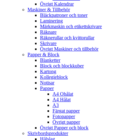
Övrigt Kalendrar
Maskiner & Tillbehör
Bläckpatroner och toner
Laminering
Märkmaskin och etikettskrivare
Räknare
Räknerullar och kvittorullar
Skrivare
Övrigt Maskiner och tillbehör
Papper & Block
Blanketter
Block och blockkuber
Kartong
Kollegieblock
Notisar
Papper
A4 Ohålat
A4 Hålat
A3
Färgat papper
Fotopapper
Övrigt papper
Övrigt Papper och block
Skrivbordsprodukter
Hålslag