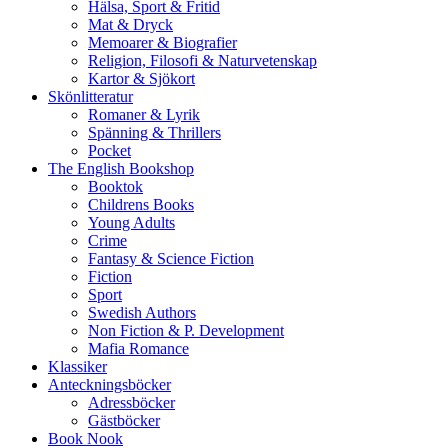
Hälsa, Sport & Fritid
Mat & Dryck
Memoarer & Biografier
Religion, Filosofi & Naturvetenskap
Kartor & Sjökort
Skönlitteratur
Romaner & Lyrik
Spänning & Thrillers
Pocket
The English Bookshop
Booktok
Childrens Books
Young Adults
Crime
Fantasy & Science Fiction
Fiction
Sport
Swedish Authors
Non Fiction & P. Development
Mafia Romance
Klassiker
Anteckningsböcker
Adressböcker
Gästböcker
Book Nook