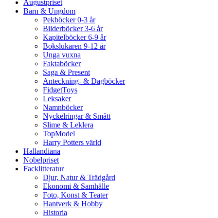
Augustpriset
Barn & Ungdom
Pekböcker 0-3 år
Bilderböcker 3-6 år
Kapitelböcker 6-9 år
Bokslukaren 9-12 år
Unga vuxna
Faktaböcker
Saga & Present
Anteckning- & Dagböcker
FidgetToys
Leksaker
Namnböcker
Nyckelringar & Smått
Slime & Leklera
TopModel
Harry Potters värld
Hallandiana
Nobelpriset
Facklitteratur
Djur, Natur & Trädgård
Ekonomi & Samhälle
Foto, Konst & Teater
Hantverk & Hobby
Historia