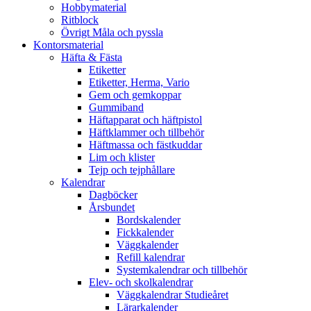
Hobbymaterial
Ritblock
Övrigt Måla och pyssla
Kontorsmaterial
Häfta & Fästa
Etiketter
Etiketter, Herma, Vario
Gem och gemkoppar
Gummiband
Häftapparat och häftpistol
Häftklammer och tillbehör
Häftmassa och fästkuddar
Lim och klister
Tejp och tejphållare
Kalendrar
Dagböcker
Årsbundet
Bordskalender
Fickkalender
Väggkalender
Refill kalendrar
Systemkalendrar och tillbehör
Elev- och skolkalendrar
Väggkalendrar Studieåret
Lärarkalender