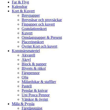
Far & Flyg
Kalendrar
Kort & Kuvert
Brevpapper
Brevpåsar och provsäckar
Finpapper och kuvert
Gratulationskort
Kuvert
Omslagspapper & Present
Placeringskort
Övrigt Kort och kuvert
Konstnärsmateriel
Akvarell
Akryl
Block & papper
Blyerts & ritkol
Färgpennor
Olja
Målardukar & stafflier
Pastell
Penslar & knivar
Uni Posca Pennor
Vätskor & övrigt
Måla & Pyssla
Färgläggning