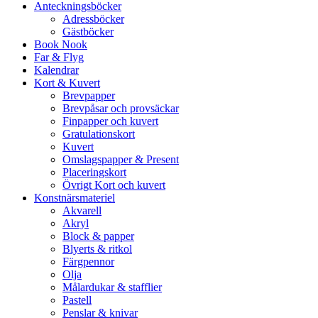
Anteckningsböcker
Adressböcker
Gästböcker
Book Nook
Far & Flyg
Kalendrar
Kort & Kuvert
Brevpapper
Brevpåsar och provsäckar
Finpapper och kuvert
Gratulationskort
Kuvert
Omslagspapper & Present
Placeringskort
Övrigt Kort och kuvert
Konstnärsmateriel
Akvarell
Akryl
Block & papper
Blyerts & ritkol
Färgpennor
Olja
Målardukar & stafflier
Pastell
Penslar & knivar