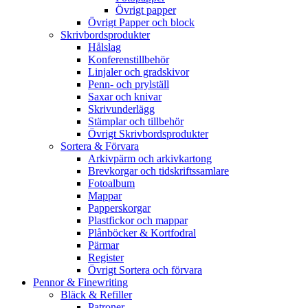
Övrigt papper
Övrigt Papper och block
Skrivbordsprodukter
Hålslag
Konferenstillbehör
Linjaler och gradskivor
Penn- och prylställ
Saxar och knivar
Skrivunderlägg
Stämplar och tillbehör
Övrigt Skrivbordsprodukter
Sortera & Förvara
Arkivpärm och arkivkartong
Brevkorgar och tidskriftssamlare
Fotoalbum
Mappar
Papperskorgar
Plastfickor och mappar
Plånböcker & Kortfodral
Pärmar
Register
Övrigt Sortera och förvara
Pennor & Finewriting
Bläck & Refiller
Patroner