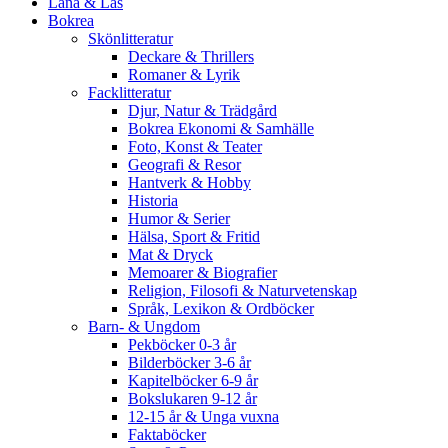
Låna & Läs
Bokrea
Skönlitteratur
Deckare & Thrillers
Romaner & Lyrik
Facklitteratur
Djur, Natur & Trädgård
Bokrea Ekonomi & Samhälle
Foto, Konst & Teater
Geografi & Resor
Hantverk & Hobby
Historia
Humor & Serier
Hälsa, Sport & Fritid
Mat & Dryck
Memoarer & Biografier
Religion, Filosofi & Naturvetenskap
Språk, Lexikon & Ordböcker
Barn- & Ungdom
Pekböcker 0-3 år
Bilderböcker 3-6 år
Kapitelböcker 6-9 år
Bokslukaren 9-12 år
12-15 år & Unga vuxna
Faktaböcker