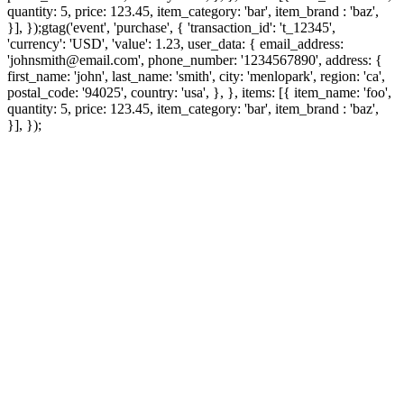
quantity: 5, price: 123.45, item_category: 'bar', item_brand : 'baz',
}], });
gtag('event', 'purchase', { 'transaction_id': 't_12345',
'currency': 'USD', 'value': 1.23, user_data: { email_address:
'johnsmith@email.com', phone_number: '1234567890', address: {
first_name: 'john', last_name: 'smith', city: 'menlopark', region: 'ca',
postal_code: '94025', country: 'usa', }, }, items: [{ item_name: 'foo',
quantity: 5, price: 123.45, item_category: 'bar', item_brand : 'baz',
}], });