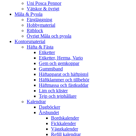
Uni Posca Pennor
Vätskor & övrigt
Måla & Pyssla
Färgläggning
Hobbymaterial
Ritblock
Övrigt Måla och pyssla
Kontorsmaterial
Häfta & Fästa
Etiketter
Etiketter, Herma, Vario
Gem och gemkoppar
Gummiband
Häftapparat och häftpistol
Häftklammer och tillbehör
Häftmassa och fästkuddar
Lim och klister
Tejp och tejphållare
Kalendrar
Dagböcker
Årsbundet
Bordskalender
Fickkalender
Väggkalender
Refill kalendrar