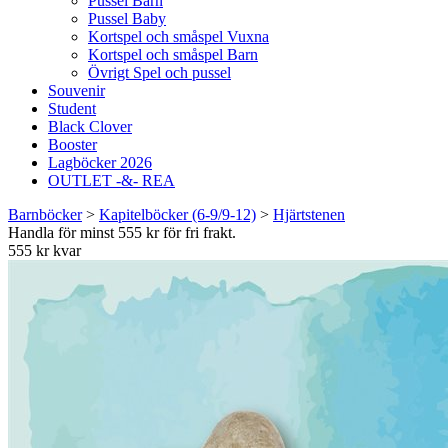
Pussel Barn
Pussel Baby
Kortspel och småspel Vuxna
Kortspel och småspel Barn
Övrigt Spel och pussel
Souvenir
Student
Black Clover
Booster
Lagböcker 2026
OUTLET -&- REA
Barnböcker
>
Kapitelböcker (6-9/9-12)
>
Hjärtstenen
Handla för minst 555 kr för fri frakt.
555 kr kvar