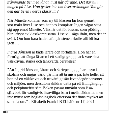
främmande tjej med långt, ljust hår därinne. Det ilar till i
magen på Lise. Hon tycker inte om överraskningar. Vad gör
den där tjejen i deras klassrum?
När Minette kommer som ny till klassen får hon genast
stor makt över Lise och hennes kompisar. Ingen vågar sätta
sig upp emot Minette. Värst är det för Jossan, som plötsligt
blir utfryst av klasskompisarna. Lise vill säga ifrån, men det är
svårt. Om hon bara hade haft hjärtstenen skulle allt bli bra
igen …
Ingrid Jönsson
är både lärare och författare. Hon har en
förmåga att fånga läsaren i ett stadigt grepp, tack vare sina
välskrivna, starka och tänkvärda berättelser.
"Att Ingrid Jönsson, lärare och skrivpedagog, har insyn i
skolans och ungas värld går inte att ta miste på. Inte heller att
hon på ett välskrivet och trovärdigt sätt levandegör personer
och miljöer, men dessutom skildrar detta på ett lättillgängligt
och pekpinnefritt sätt. Boken passar utmärkt som läsa-
självbok för vanligtvis läsovilliga barn i mellanåldrarna, men
inte minst som högläsningsbok eftersom det finns mycket att
samtala om." - Elisabeth Frank i BTJ-häfte nr 17, 2021