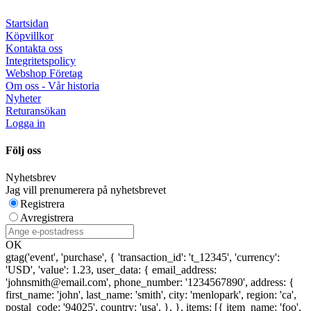
Startsidan
Köpvillkor
Kontakta oss
Integritetspolicy
Webshop Företag
Om oss - Vår historia
Nyheter
Returansökan
Logga in
Följ oss
Nyhetsbrev
Jag vill prenumerera på nyhetsbrevet
Registrera
Avregistrera
OK
gtag('event', 'purchase', { 'transaction_id': 't_12345', 'currency':
'USD', 'value': 1.23, user_data: { email_address:
'johnsmith@email.com', phone_number: '1234567890', address: {
first_name: 'john', last_name: 'smith', city: 'menlopark', region: 'ca',
postal_code: '94025', country: 'usa', }, }, items: [{ item_name: 'foo',