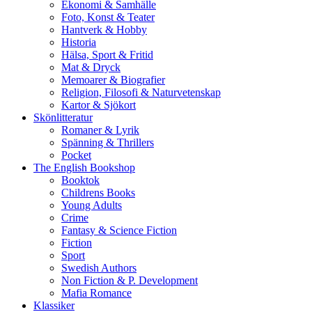
Ekonomi & Samhälle
Foto, Konst & Teater
Hantverk & Hobby
Historia
Hälsa, Sport & Fritid
Mat & Dryck
Memoarer & Biografier
Religion, Filosofi & Naturvetenskap
Kartor & Sjökort
Skönlitteratur
Romaner & Lyrik
Spänning & Thrillers
Pocket
The English Bookshop
Booktok
Childrens Books
Young Adults
Crime
Fantasy & Science Fiction
Fiction
Sport
Swedish Authors
Non Fiction & P. Development
Mafia Romance
Klassiker