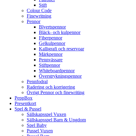
Stift
Colour Code
Finewritning
Pennor
Blyertspennor
Bläck- och kulpennor
Fiberpennor
Gelkulpennor
Kalligrafi och reservoar
Märkpennor
Pennvässare
Stiftpennor
Whiteboardpennor
Överstrykningspennor
Pennfodral
Radering och korrigering
Övrigt Pennor och finewriting
PeppBox
Presentkort
Spel & Pussel
Sällskapsspel Vuxen
Sällskapsspel Barn & Ungdom
Spel Baby
Pussel Vuxen