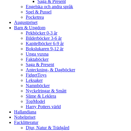
Saga & Present
Engelska och andra språk
Spel & Pussel
Pocketrea
Augustpriset
Barn & Ungdom
Pekböcker 0-3 år
Bilderböcker 3-6 år
Kapitelböcker 6-9 år
Bokslukaren 9-12 år
Unga vuxna
Faktaböcker
Saga & Present
Anteckning- & Dagböcker
FidgetToys
Leksaker
Namnböcker
Nyckelringar & Smått
Slime & Leklera
TopModel
Harry Potters värld
Hallandiana
Nobelpriset
Facklitteratur
Djur, Natur & Trädgård