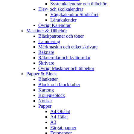
Systemkalendrar och tillbehör
Elev- och skolkalendrar
Väggkalendrar Studieåret
Lärarkalender
Övrigt Kalendrar
Maskiner & Tillbehör
Bläckpatroner och toner
Laminering
Märkmaskin och etikettskrivare
Räknare
Räknerullar och kvittorullar
Skrivare
Övrigt Maskiner och tillbehör
Papper & Block
Blanketter
Block och blockkuber
Kartong
Kollegieblock
Notisar
Papper
A4 Ohålat
A4 Hålat
A3
Färgat papper
Fotopapper