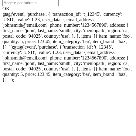
OK
gtag('event', 'purchase', { 'transaction_id': 't_12345', 'currency':
'USD', 'value': 1.23, user_data: { email_address:
'johnsmith@email.com', phone_number: '1234567890', address: {
first_name: 'john', last_name: 'smith', city: 'menlopark', region: 'ca',
postal_code: '94025', country: 'usa', }, }, items: [{ item_name: 'foo',
quantity: 5, price: 123.45, item_category: 'bar', item_brand : 'baz',
}], });
gtag('event', 'purchase', { 'transaction_id': 't_12345',
'currency': 'USD', 'value': 1.23, user_data: { email_address:
'johnsmith@email.com', phone_number: '1234567890', address: {
first_name: 'john', last_name: 'smith', city: 'menlopark', region: 'ca',
postal_code: '94025', country: 'usa', }, }, items: [{ item_name: 'foo',
quantity: 5, price: 123.45, item_category: 'bar', item_brand : 'baz',
}], });