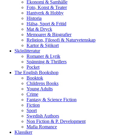
Ekonomi & Samhälle
Foto, Konst & Teater
Hantverk & Hobby
Historia
Hälsa, Sport & Fritid
Mat & Dryck
Memoarer & Biografier
Religion, Filosofi & Naturvetenskap
Kartor & Sjökort
Skönlitteratur
Romaner & Lyrik
Spänning & Thrillers
Pocket
The English Bookshop
Booktok
Childrens Books
Young Adults
Crime
Fantasy & Science Fiction
Fiction
Sport
Swedish Authors
Non Fiction & P. Development
Mafia Romance
Klassiker