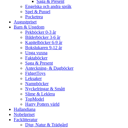
Saga & Present
Engelska och andra språk
Spel & Pussel
Pocketrea
Augustpriset
Barn & Ungdom
Pekböcker 0-3 år
Bilderböcker 3-6 år
Kapitelböcker 6-9 år
Bokslukaren 9-12 år
Unga vuxna
Faktaböcker
Saga & Present
Anteckning- & Dagböcker
FidgetToys
Leksaker
Namnböcker
Nyckelringar & Smått
Slime & Leklera
TopModel
Harry Potters värld
Hallandiana
Nobelpriset
Facklitteratur
Djur, Natur & Trädgård