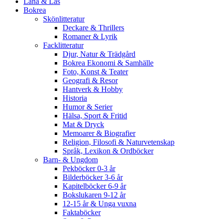
Låna & Läs
Bokrea
Skönlitteratur
Deckare & Thrillers
Romaner & Lyrik
Facklitteratur
Djur, Natur & Trädgård
Bokrea Ekonomi & Samhälle
Foto, Konst & Teater
Geografi & Resor
Hantverk & Hobby
Historia
Humor & Serier
Hälsa, Sport & Fritid
Mat & Dryck
Memoarer & Biografier
Religion, Filosofi & Naturvetenskap
Språk, Lexikon & Ordböcker
Barn- & Ungdom
Pekböcker 0-3 år
Bilderböcker 3-6 år
Kapitelböcker 6-9 år
Bokslukaren 9-12 år
12-15 år & Unga vuxna
Faktaböcker