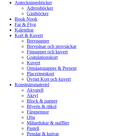
Anteckningsböcker
Adressböcker
Gästböcker
Book Nook
Far & Flyg
Kalendrar
Kort & Kuvert
Brevpapper
Brevpåsar och provsäckar
Finpapper och kuvert
Gratulationskort
Kuvert
Omslagspapper & Present
Placeringskort
Övrigt Kort och kuvert
Konstnärsmateriel
Akvarell
Akryl
Block & papper
Blyerts & ritkol
Färgpennor
Olja
Målardukar & stafflier
Pastell
Penslar & knivar