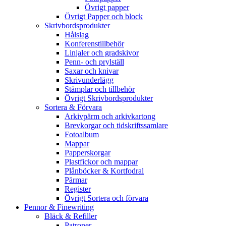
Övrigt papper
Övrigt Papper och block
Skrivbordsprodukter
Hålslag
Konferenstillbehör
Linjaler och gradskivor
Penn- och prylställ
Saxar och knivar
Skrivunderlägg
Stämplar och tillbehör
Övrigt Skrivbordsprodukter
Sortera & Förvara
Arkivpärm och arkivkartong
Brevkorgar och tidskriftssamlare
Fotoalbum
Mappar
Papperskorgar
Plastfickor och mappar
Plånböcker & Kortfodral
Pärmar
Register
Övrigt Sortera och förvara
Pennor & Finewriting
Bläck & Refiller
Patroner