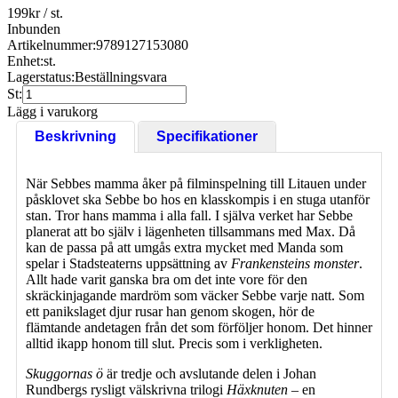
199
kr
/ st.
Inbunden
Artikelnummer:
9789127153080
Enhet:
st.
Lagerstatus:
Beställningsvara
St:
Lägg i varukorg
Beskrivning
Specifikationer
När Sebbes mamma åker på filminspelning till Litauen under
påsklovet ska Sebbe bo hos en klasskompis i en stuga utanför
stan. Tror hans mamma i alla fall. I själva verket har Sebbe
planerat att bo själv i lägenheten tillsammans med Max. Då
kan de passa på att umgås extra mycket med Manda som
spelar i Stadsteaterns uppsättning av
Frankensteins monster
.
Allt hade varit ganska bra om det inte vore för den
skräckinjagande mardröm som väcker Sebbe varje natt. Som
ett panikslaget djur rusar han genom skogen, hör de
flämtande andetagen från det som förföljer honom. Det hinner
alltid ikapp honom till slut. Precis som i verkligheten.
Skuggornas ö
är tredje och avslutande delen i Johan
Rundbergs rysligt välskrivna trilogi
Häxknuten
– en