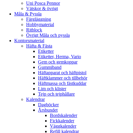
Uni Posca Pennor
Vätskor & övrigt
Måla & Pyssla
Färgläggning
Hobbymaterial
Ritblock
Övrigt Måla och pyssla
Kontorsmaterial
Häfta & Fästa
Etiketter
Etiketter, Herma, Vario
Gem och gemkoppar
Gummiband
Häftapparat och häftpistol
Häftklammer och tillbehör
Häftmassa och fästkuddar
Lim och klister
Tejp och tejphållare
Kalendrar
Dagböcker
Årsbundet
Bordskalender
Fickkalender
Väggkalender
Refill kalendrar