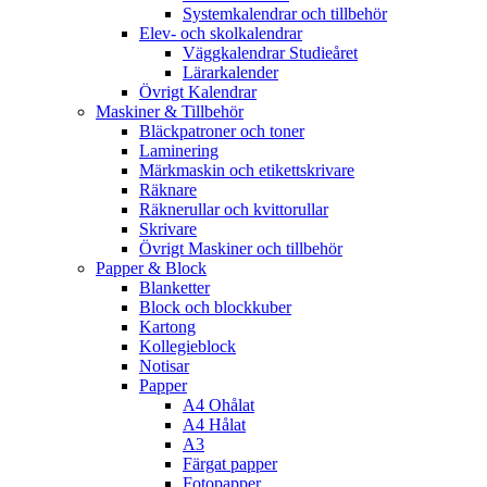
Systemkalendrar och tillbehör
Elev- och skolkalendrar
Väggkalendrar Studieåret
Lärarkalender
Övrigt Kalendrar
Maskiner & Tillbehör
Bläckpatroner och toner
Laminering
Märkmaskin och etikettskrivare
Räknare
Räknerullar och kvittorullar
Skrivare
Övrigt Maskiner och tillbehör
Papper & Block
Blanketter
Block och blockkuber
Kartong
Kollegieblock
Notisar
Papper
A4 Ohålat
A4 Hålat
A3
Färgat papper
Fotopapper