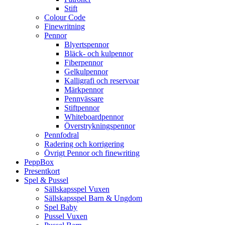
Stift
Colour Code
Finewritning
Pennor
Blyertspennor
Bläck- och kulpennor
Fiberpennor
Gelkulpennor
Kalligrafi och reservoar
Märkpennor
Pennvässare
Stiftpennor
Whiteboardpennor
Överstrykningspennor
Pennfodral
Radering och korrigering
Övrigt Pennor och finewriting
PeppBox
Presentkort
Spel & Pussel
Sällskapsspel Vuxen
Sällskapsspel Barn & Ungdom
Spel Baby
Pussel Vuxen