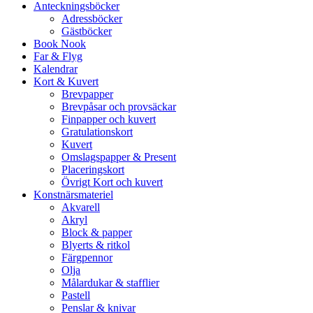
Anteckningsböcker
Adressböcker
Gästböcker
Book Nook
Far & Flyg
Kalendrar
Kort & Kuvert
Brevpapper
Brevpåsar och provsäckar
Finpapper och kuvert
Gratulationskort
Kuvert
Omslagspapper & Present
Placeringskort
Övrigt Kort och kuvert
Konstnärsmateriel
Akvarell
Akryl
Block & papper
Blyerts & ritkol
Färgpennor
Olja
Målardukar & stafflier
Pastell
Penslar & knivar