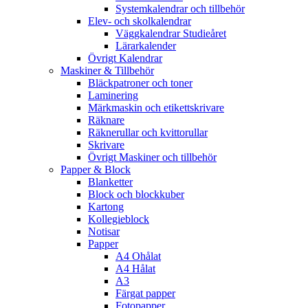
Systemkalendrar och tillbehör
Elev- och skolkalendrar
Väggkalendrar Studieåret
Lärarkalender
Övrigt Kalendrar
Maskiner & Tillbehör
Bläckpatroner och toner
Laminering
Märkmaskin och etikettskrivare
Räknare
Räknerullar och kvittorullar
Skrivare
Övrigt Maskiner och tillbehör
Papper & Block
Blanketter
Block och blockkuber
Kartong
Kollegieblock
Notisar
Papper
A4 Ohålat
A4 Hålat
A3
Färgat papper
Fotopapper