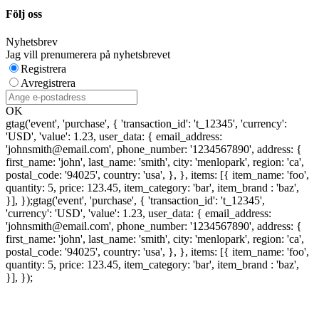
Följ oss
Nyhetsbrev
Jag vill prenumerera på nyhetsbrevet
Registrera
Avregistrera
OK
gtag('event', 'purchase', { 'transaction_id': 't_12345', 'currency':
'USD', 'value': 1.23, user_data: { email_address:
'johnsmith@email.com', phone_number: '1234567890', address: {
first_name: 'john', last_name: 'smith', city: 'menlopark', region: 'ca',
postal_code: '94025', country: 'usa', }, }, items: [{ item_name: 'foo',
quantity: 5, price: 123.45, item_category: 'bar', item_brand : 'baz',
}], });
gtag('event', 'purchase', { 'transaction_id': 't_12345',
'currency': 'USD', 'value': 1.23, user_data: { email_address:
'johnsmith@email.com', phone_number: '1234567890', address: {
first_name: 'john', last_name: 'smith', city: 'menlopark', region: 'ca',
postal_code: '94025', country: 'usa', }, }, items: [{ item_name: 'foo',
quantity: 5, price: 123.45, item_category: 'bar', item_brand : 'baz',
}], });