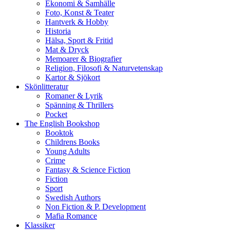
Ekonomi & Samhälle
Foto, Konst & Teater
Hantverk & Hobby
Historia
Hälsa, Sport & Fritid
Mat & Dryck
Memoarer & Biografier
Religion, Filosofi & Naturvetenskap
Kartor & Sjökort
Skönlitteratur
Romaner & Lyrik
Spänning & Thrillers
Pocket
The English Bookshop
Booktok
Childrens Books
Young Adults
Crime
Fantasy & Science Fiction
Fiction
Sport
Swedish Authors
Non Fiction & P. Development
Mafia Romance
Klassiker