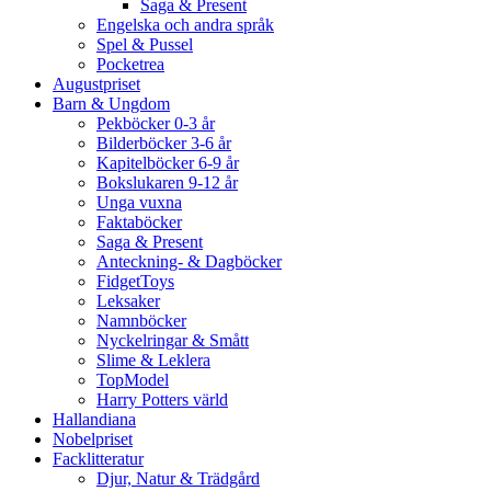
Saga & Present
Engelska och andra språk
Spel & Pussel
Pocketrea
Augustpriset
Barn & Ungdom
Pekböcker 0-3 år
Bilderböcker 3-6 år
Kapitelböcker 6-9 år
Bokslukaren 9-12 år
Unga vuxna
Faktaböcker
Saga & Present
Anteckning- & Dagböcker
FidgetToys
Leksaker
Namnböcker
Nyckelringar & Smått
Slime & Leklera
TopModel
Harry Potters värld
Hallandiana
Nobelpriset
Facklitteratur
Djur, Natur & Trädgård