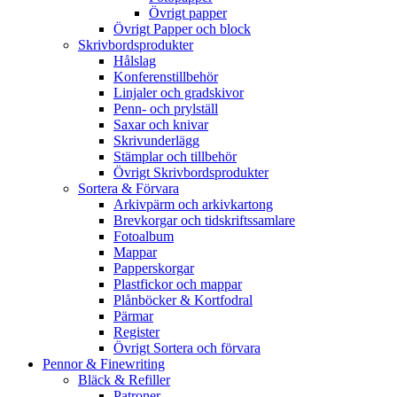
Övrigt papper
Övrigt Papper och block
Skrivbordsprodukter
Hålslag
Konferenstillbehör
Linjaler och gradskivor
Penn- och prylställ
Saxar och knivar
Skrivunderlägg
Stämplar och tillbehör
Övrigt Skrivbordsprodukter
Sortera & Förvara
Arkivpärm och arkivkartong
Brevkorgar och tidskriftssamlare
Fotoalbum
Mappar
Papperskorgar
Plastfickor och mappar
Plånböcker & Kortfodral
Pärmar
Register
Övrigt Sortera och förvara
Pennor & Finewriting
Bläck & Refiller
Patroner