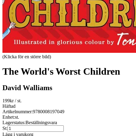
(Klicka för en större bild)
The World's Worst Children
David Walliams
199
kr
/ st.
Häftad
Artikelnummer:
9780008197049
Enhet:
st.
Lagerstatus:
Beställningsvara
St:
Lägg i varukorg