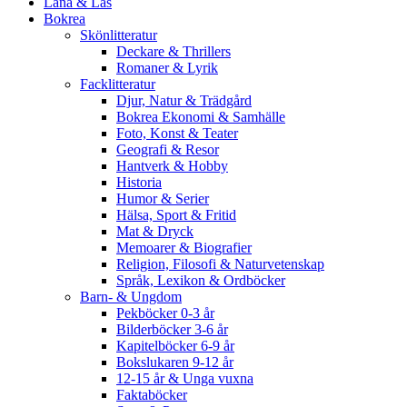
Låna & Läs
Bokrea
Skönlitteratur
Deckare & Thrillers
Romaner & Lyrik
Facklitteratur
Djur, Natur & Trädgård
Bokrea Ekonomi & Samhälle
Foto, Konst & Teater
Geografi & Resor
Hantverk & Hobby
Historia
Humor & Serier
Hälsa, Sport & Fritid
Mat & Dryck
Memoarer & Biografier
Religion, Filosofi & Naturvetenskap
Språk, Lexikon & Ordböcker
Barn- & Ungdom
Pekböcker 0-3 år
Bilderböcker 3-6 år
Kapitelböcker 6-9 år
Bokslukaren 9-12 år
12-15 år & Unga vuxna
Faktaböcker