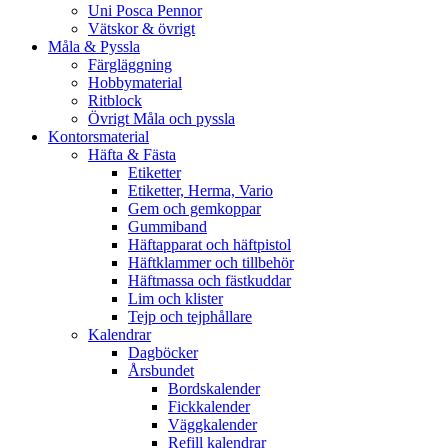
Uni Posca Pennor
Vätskor & övrigt
Måla & Pyssla
Färgläggning
Hobbymaterial
Ritblock
Övrigt Måla och pyssla
Kontorsmaterial
Häfta & Fästa
Etiketter
Etiketter, Herma, Vario
Gem och gemkoppar
Gummiband
Häftapparat och häftpistol
Häftklammer och tillbehör
Häftmassa och fästkuddar
Lim och klister
Tejp och tejphållare
Kalendrar
Dagböcker
Årsbundet
Bordskalender
Fickkalender
Väggkalender
Refill kalendrar