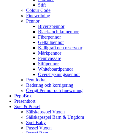
Stift
Colour Code
Finewritning
Pennor
Blyertspennor
Bläck- och kulpennor
Fiberpennor
Gelkulpennor
Kalligrafi och reservoar
Märkpennor
Pennvässare
Stiftpennor
Whiteboardpennor
Överstrykningspennor
Pennfodral
Radering och korrigering
Övrigt Pennor och finewriting
PeppBox
Presentkort
Spel & Pussel
Sällskapsspel Vuxen
Sällskapsspel Barn & Ungdom
Spel Baby
Pussel Vuxen