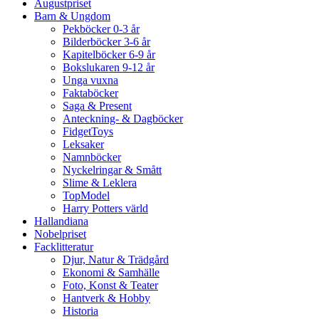
Augustpriset
Barn & Ungdom
Pekböcker 0-3 år
Bilderböcker 3-6 år
Kapitelböcker 6-9 år
Bokslukaren 9-12 år
Unga vuxna
Faktaböcker
Saga & Present
Anteckning- & Dagböcker
FidgetToys
Leksaker
Namnböcker
Nyckelringar & Smått
Slime & Leklera
TopModel
Harry Potters värld
Hallandiana
Nobelpriset
Facklitteratur
Djur, Natur & Trädgård
Ekonomi & Samhälle
Foto, Konst & Teater
Hantverk & Hobby
Historia