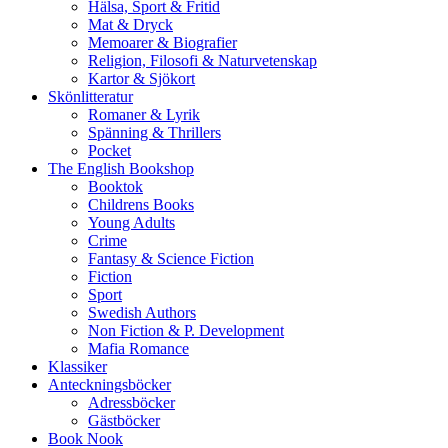
Hälsa, Sport & Fritid
Mat & Dryck
Memoarer & Biografier
Religion, Filosofi & Naturvetenskap
Kartor & Sjökort
Skönlitteratur
Romaner & Lyrik
Spänning & Thrillers
Pocket
The English Bookshop
Booktok
Childrens Books
Young Adults
Crime
Fantasy & Science Fiction
Fiction
Sport
Swedish Authors
Non Fiction & P. Development
Mafia Romance
Klassiker
Anteckningsböcker
Adressböcker
Gästböcker
Book Nook