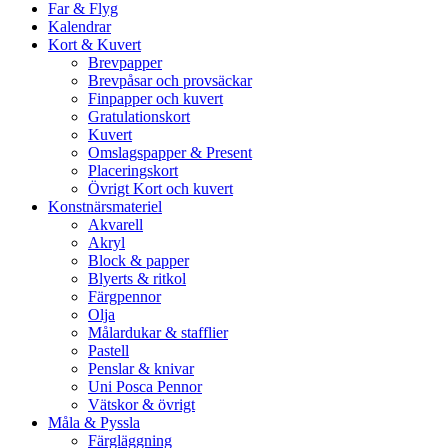
Far & Flyg
Kalendrar
Kort & Kuvert
Brevpapper
Brevpåsar och provsäckar
Finpapper och kuvert
Gratulationskort
Kuvert
Omslagspapper & Present
Placeringskort
Övrigt Kort och kuvert
Konstnärsmateriel
Akvarell
Akryl
Block & papper
Blyerts & ritkol
Färgpennor
Olja
Målardukar & stafflier
Pastell
Penslar & knivar
Uni Posca Pennor
Vätskor & övrigt
Måla & Pyssla
Färgläggning