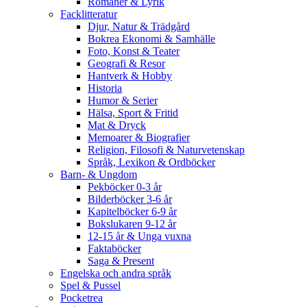
Romaner & Lyrik
Facklitteratur
Djur, Natur & Trädgård
Bokrea Ekonomi & Samhälle
Foto, Konst & Teater
Geografi & Resor
Hantverk & Hobby
Historia
Humor & Serier
Hälsa, Sport & Fritid
Mat & Dryck
Memoarer & Biografier
Religion, Filosofi & Naturvetenskap
Språk, Lexikon & Ordböcker
Barn- & Ungdom
Pekböcker 0-3 år
Bilderböcker 3-6 år
Kapitelböcker 6-9 år
Bokslukaren 9-12 år
12-15 år & Unga vuxna
Faktaböcker
Saga & Present
Engelska och andra språk
Spel & Pussel
Pocketrea