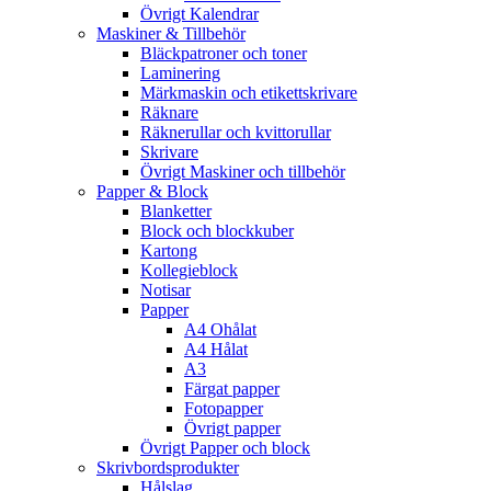
Övrigt Kalendrar
Maskiner & Tillbehör
Bläckpatroner och toner
Laminering
Märkmaskin och etikettskrivare
Räknare
Räknerullar och kvittorullar
Skrivare
Övrigt Maskiner och tillbehör
Papper & Block
Blanketter
Block och blockkuber
Kartong
Kollegieblock
Notisar
Papper
A4 Ohålat
A4 Hålat
A3
Färgat papper
Fotopapper
Övrigt papper
Övrigt Papper och block
Skrivbordsprodukter
Hålslag