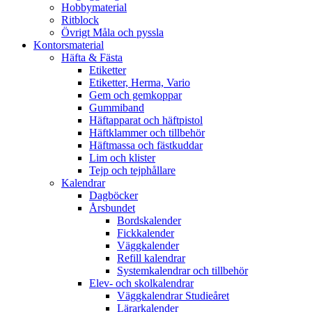
Hobbymaterial
Ritblock
Övrigt Måla och pyssla
Kontorsmaterial
Häfta & Fästa
Etiketter
Etiketter, Herma, Vario
Gem och gemkoppar
Gummiband
Häftapparat och häftpistol
Häftklammer och tillbehör
Häftmassa och fästkuddar
Lim och klister
Tejp och tejphållare
Kalendrar
Dagböcker
Årsbundet
Bordskalender
Fickkalender
Väggkalender
Refill kalendrar
Systemkalendrar och tillbehör
Elev- och skolkalendrar
Väggkalendrar Studieåret
Lärarkalender