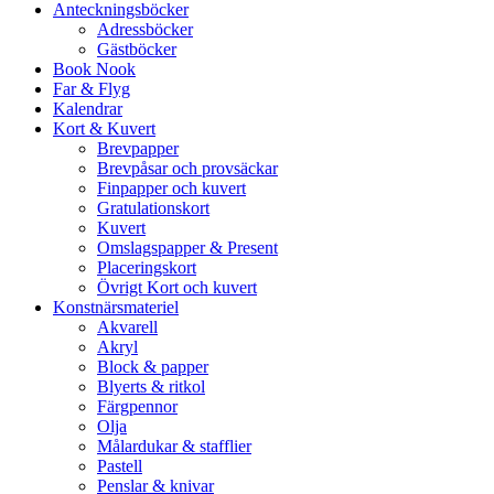
Anteckningsböcker
Adressböcker
Gästböcker
Book Nook
Far & Flyg
Kalendrar
Kort & Kuvert
Brevpapper
Brevpåsar och provsäckar
Finpapper och kuvert
Gratulationskort
Kuvert
Omslagspapper & Present
Placeringskort
Övrigt Kort och kuvert
Konstnärsmateriel
Akvarell
Akryl
Block & papper
Blyerts & ritkol
Färgpennor
Olja
Målardukar & stafflier
Pastell
Penslar & knivar