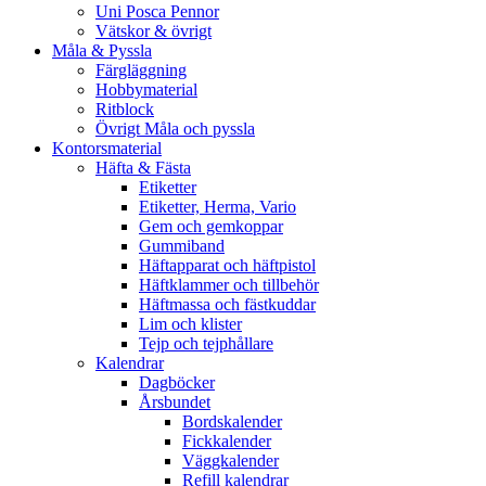
Uni Posca Pennor
Vätskor & övrigt
Måla & Pyssla
Färgläggning
Hobbymaterial
Ritblock
Övrigt Måla och pyssla
Kontorsmaterial
Häfta & Fästa
Etiketter
Etiketter, Herma, Vario
Gem och gemkoppar
Gummiband
Häftapparat och häftpistol
Häftklammer och tillbehör
Häftmassa och fästkuddar
Lim och klister
Tejp och tejphållare
Kalendrar
Dagböcker
Årsbundet
Bordskalender
Fickkalender
Väggkalender
Refill kalendrar