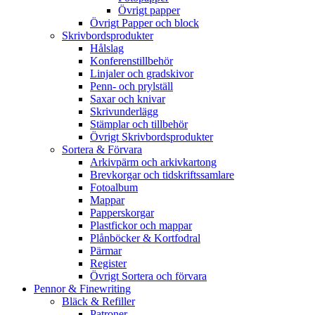
Övrigt papper
Övrigt Papper och block
Skrivbordsprodukter
Hålslag
Konferenstillbehör
Linjaler och gradskivor
Penn- och prylställ
Saxar och knivar
Skrivunderlägg
Stämplar och tillbehör
Övrigt Skrivbordsprodukter
Sortera & Förvara
Arkivpärm och arkivkartong
Brevkorgar och tidskriftssamlare
Fotoalbum
Mappar
Papperskorgar
Plastfickor och mappar
Plånböcker & Kortfodral
Pärmar
Register
Övrigt Sortera och förvara
Pennor & Finewriting
Bläck & Refiller
Patroner