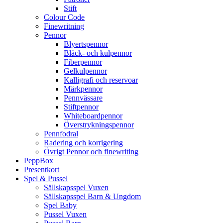
Stift
Colour Code
Finewritning
Pennor
Blyertspennor
Bläck- och kulpennor
Fiberpennor
Gelkulpennor
Kalligrafi och reservoar
Märkpennor
Pennvässare
Stiftpennor
Whiteboardpennor
Överstrykningspennor
Pennfodral
Radering och korrigering
Övrigt Pennor och finewriting
PeppBox
Presentkort
Spel & Pussel
Sällskapsspel Vuxen
Sällskapsspel Barn & Ungdom
Spel Baby
Pussel Vuxen