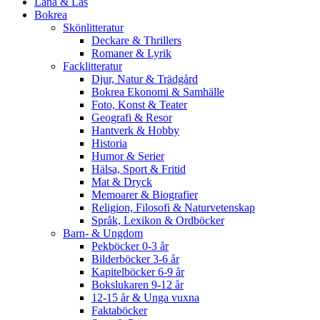
Låna & Läs
Bokrea
Skönlitteratur
Deckare & Thrillers
Romaner & Lyrik
Facklitteratur
Djur, Natur & Trädgård
Bokrea Ekonomi & Samhälle
Foto, Konst & Teater
Geografi & Resor
Hantverk & Hobby
Historia
Humor & Serier
Hälsa, Sport & Fritid
Mat & Dryck
Memoarer & Biografier
Religion, Filosofi & Naturvetenskap
Språk, Lexikon & Ordböcker
Barn- & Ungdom
Pekböcker 0-3 år
Bilderböcker 3-6 år
Kapitelböcker 6-9 år
Bokslukaren 9-12 år
12-15 år & Unga vuxna
Faktaböcker