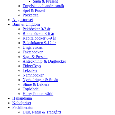
Saga & Present
Engelska och andra språk
Spel & Pussel
Pocketrea
Augustpriset
Barn & Ungdom
Pekböcker 0-3 år
Bilderböcker 3-6 år
Kapitelböcker 6-9 år
Bokslukaren 9-12 år
Unga vuxna
Faktaböcker
Saga & Present
Anteckning- & Dagböcker
FidgetToys
Leksaker
Namnböcker
Nyckelringar & Smått
Slime & Leklera
TopModel
Harry Potters värld
Hallandiana
Nobelpriset
Facklitteratur
Djur, Natur & Trädgård