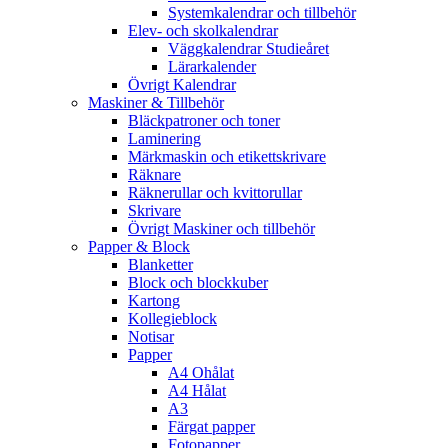
Systemkalendrar och tillbehör
Elev- och skolkalendrar
Väggkalendrar Studieåret
Lärarkalender
Övrigt Kalendrar
Maskiner & Tillbehör
Bläckpatroner och toner
Laminering
Märkmaskin och etikettskrivare
Räknare
Räknerullar och kvittorullar
Skrivare
Övrigt Maskiner och tillbehör
Papper & Block
Blanketter
Block och blockkuber
Kartong
Kollegieblock
Notisar
Papper
A4 Ohålat
A4 Hålat
A3
Färgat papper
Fotopapper