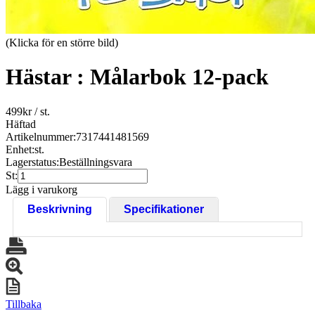
(Klicka för en större bild)
Hästar : Målarbok 12-pack
499
kr
/ st.
Häftad
Artikelnummer:
7317441481569
Enhet:
st.
Lagerstatus:
Beställningsvara
St:
Lägg i varukorg
Beskrivning
Specifikationer
Tillbaka