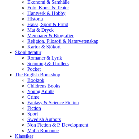
Ekonomi & Samhälle
Foto, Konst & Teater
Hantverk & Hobby
Historia
Hälsa, Sport & Fritid
Mat & Dryck
Memoarer & Biografier
Religion, Filosofi & Naturvetenskap
Kartor & Sjökort
Skönlitteratur
Romaner & Lyrik
Spänning & Thrillers
Pocket
The English Bookshop
Booktok
Childrens Books
Young Adults
Crime
Fantasy & Science Fiction
Fiction
Sport
Swedish Authors
Non Fiction & P. Development
Mafia Romance
Klassiker