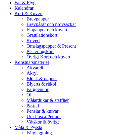
Far & Flyg
Kalendrar
Kort & Kuvert
Brevpapper
Brevpåsar och provsäckar
Finpapper och kuvert
Gratulationskort
Kuvert
Omslagspapper & Present
Placeringskort
Övrigt Kort och kuvert
Konstnärsmateriel
Akvarell
Akryl
Block & papper
Blyerts & ritkol
Färgpennor
Olja
Målardukar & stafflier
Pastell
Penslar & knivar
Uni Posca Pennor
Vätskor & övrigt
Måla & Pyssla
Färgläggning