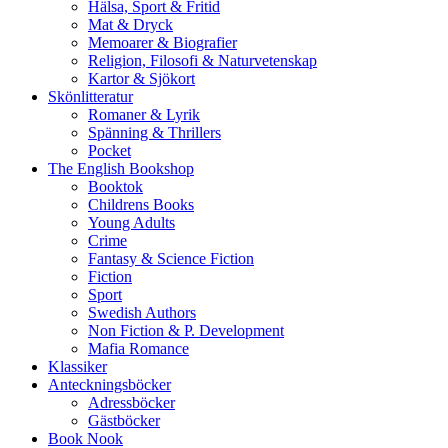
Hälsa, Sport & Fritid
Mat & Dryck
Memoarer & Biografier
Religion, Filosofi & Naturvetenskap
Kartor & Sjökort
Skönlitteratur
Romaner & Lyrik
Spänning & Thrillers
Pocket
The English Bookshop
Booktok
Childrens Books
Young Adults
Crime
Fantasy & Science Fiction
Fiction
Sport
Swedish Authors
Non Fiction & P. Development
Mafia Romance
Klassiker
Anteckningsböcker
Adressböcker
Gästböcker
Book Nook