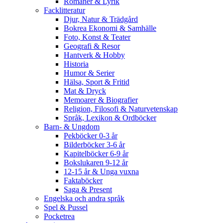
Romaner & Lyrik
Facklitteratur
Djur, Natur & Trädgård
Bokrea Ekonomi & Samhälle
Foto, Konst & Teater
Geografi & Resor
Hantverk & Hobby
Historia
Humor & Serier
Hälsa, Sport & Fritid
Mat & Dryck
Memoarer & Biografier
Religion, Filosofi & Naturvetenskap
Språk, Lexikon & Ordböcker
Barn- & Ungdom
Pekböcker 0-3 år
Bilderböcker 3-6 år
Kapitelböcker 6-9 år
Bokslukaren 9-12 år
12-15 år & Unga vuxna
Faktaböcker
Saga & Present
Engelska och andra språk
Spel & Pussel
Pocketrea