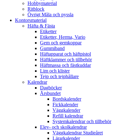
Hobbymaterial
Ritblock
Övrigt Måla och pyssla
Kontorsmaterial
Häfta & Fästa
Etiketter
Etiketter, Herma, Vario
Gem och gemkoppar
Gummiband
Häftapparat och häftpistol
Häftklammer och tillbehör
Häftmassa och fästkuddar
Lim och klister
Tejp och tejphållare
Kalendrar
Dagböcker
Årsbundet
Bordskalender
Fickkalender
Väggkalender
Refill kalendrar
Systemkalendrar och tillbehör
Elev- och skolkalendrar
Väggkalendrar Studieåret
Lärarkalender