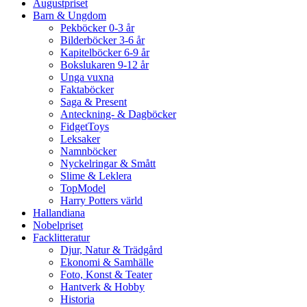
Augustpriset
Barn & Ungdom
Pekböcker 0-3 år
Bilderböcker 3-6 år
Kapitelböcker 6-9 år
Bokslukaren 9-12 år
Unga vuxna
Faktaböcker
Saga & Present
Anteckning- & Dagböcker
FidgetToys
Leksaker
Namnböcker
Nyckelringar & Smått
Slime & Leklera
TopModel
Harry Potters värld
Hallandiana
Nobelpriset
Facklitteratur
Djur, Natur & Trädgård
Ekonomi & Samhälle
Foto, Konst & Teater
Hantverk & Hobby
Historia