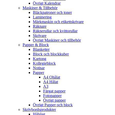
Övrigt Kalendrar
Maskiner & Tillbehör
Bläckpatroner och toner
Laminering
Märkmaskin och etikettskrivare
Räknare
Räknerullar och kvittorullar
Skrivare
Övrigt Maskiner och tillbehör
Papper & Block
Blanketter
Block och blockkuber
Kartong
Kollegieblock
Notisar
Papper
A4 Ohålat
A4 Hålat
A3
Färgat papper
Fotopapper
Övrigt papper
Övrigt Papper och block
Skrivbordsprodukter
Hålslag