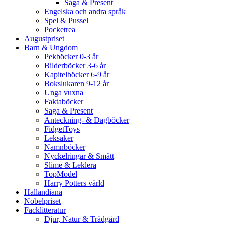
Saga & Present
Engelska och andra språk
Spel & Pussel
Pocketrea
Augustpriset
Barn & Ungdom
Pekböcker 0-3 år
Bilderböcker 3-6 år
Kapitelböcker 6-9 år
Bokslukaren 9-12 år
Unga vuxna
Faktaböcker
Saga & Present
Anteckning- & Dagböcker
FidgetToys
Leksaker
Namnböcker
Nyckelringar & Smått
Slime & Leklera
TopModel
Harry Potters värld
Hallandiana
Nobelpriset
Facklitteratur
Djur, Natur & Trädgård