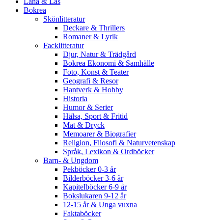
Låna & Läs
Bokrea
Skönlitteratur
Deckare & Thrillers
Romaner & Lyrik
Facklitteratur
Djur, Natur & Trädgård
Bokrea Ekonomi & Samhälle
Foto, Konst & Teater
Geografi & Resor
Hantverk & Hobby
Historia
Humor & Serier
Hälsa, Sport & Fritid
Mat & Dryck
Memoarer & Biografier
Religion, Filosofi & Naturvetenskap
Språk, Lexikon & Ordböcker
Barn- & Ungdom
Pekböcker 0-3 år
Bilderböcker 3-6 år
Kapitelböcker 6-9 år
Bokslukaren 9-12 år
12-15 år & Unga vuxna
Faktaböcker