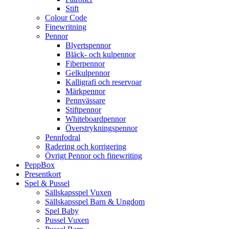
Stift
Colour Code
Finewritning
Pennor
Blyertspennor
Bläck- och kulpennor
Fiberpennor
Gelkulpennor
Kalligrafi och reservoar
Märkpennor
Pennvässare
Stiftpennor
Whiteboardpennor
Överstrykningspennor
Pennfodral
Radering och korrigering
Övrigt Pennor och finewriting
PeppBox
Presentkort
Spel & Pussel
Sällskapsspel Vuxen
Sällskapsspel Barn & Ungdom
Spel Baby
Pussel Vuxen