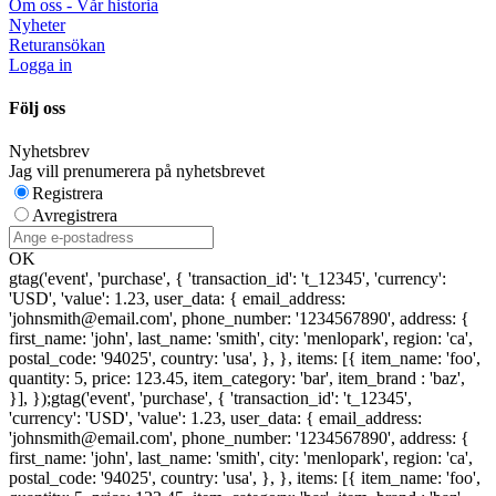
Om oss - Vår historia
Nyheter
Returansökan
Logga in
Följ oss
Nyhetsbrev
Jag vill prenumerera på nyhetsbrevet
Registrera
Avregistrera
OK
gtag('event', 'purchase', { 'transaction_id': 't_12345', 'currency':
'USD', 'value': 1.23, user_data: { email_address:
'johnsmith@email.com', phone_number: '1234567890', address: {
first_name: 'john', last_name: 'smith', city: 'menlopark', region: 'ca',
postal_code: '94025', country: 'usa', }, }, items: [{ item_name: 'foo',
quantity: 5, price: 123.45, item_category: 'bar', item_brand : 'baz',
}], });
gtag('event', 'purchase', { 'transaction_id': 't_12345',
'currency': 'USD', 'value': 1.23, user_data: { email_address:
'johnsmith@email.com', phone_number: '1234567890', address: {
first_name: 'john', last_name: 'smith', city: 'menlopark', region: 'ca',
postal_code: '94025', country: 'usa', }, }, items: [{ item_name: 'foo',