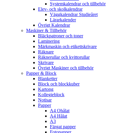
Systemkalendrar och tillbehör
Elev- och skolkalendrar
Väggkalendrar Studieåret
Lärarkalender
Övrigt Kalendrar
Maskiner & Tillbehör
Bläckpatroner och toner
Laminering
Märkmaskin och etikettskrivare
Räknare
Räknerullar och kvittorullar
Skrivare
Övrigt Maskiner och tillbehör
Papper & Block
Blanketter
Block och blockkuber
Kartong
Kollegieblock
Notisar
Papper
A4 Ohålat
A4 Hålat
A3
Färgat papper
Fotopapper