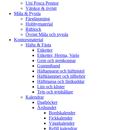
Uni Posca Pennor
Vätskor & övrigt
Måla & Pyssla
Färgläggning
Hobbymaterial
Ritblock
Övrigt Måla och pyssla
Kontorsmaterial
Häfta & Fästa
Etiketter
Etiketter, Herma, Vario
Gem och gemkoppar
Gummiband
Häftapparat och häftpistol
Häftklammer och tillbehör
Häftmassa och fästkuddar
Lim och klister
Tejp och tejphållare
Kalendrar
Dagböcker
Årsbundet
Bordskalender
Fickkalender
Väggkalender
Refill kalendrar