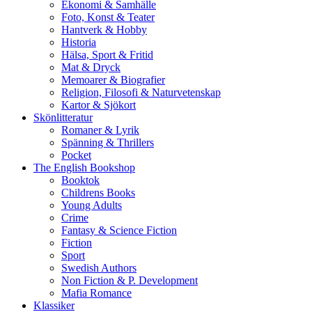
Ekonomi & Samhälle
Foto, Konst & Teater
Hantverk & Hobby
Historia
Hälsa, Sport & Fritid
Mat & Dryck
Memoarer & Biografier
Religion, Filosofi & Naturvetenskap
Kartor & Sjökort
Skönlitteratur
Romaner & Lyrik
Spänning & Thrillers
Pocket
The English Bookshop
Booktok
Childrens Books
Young Adults
Crime
Fantasy & Science Fiction
Fiction
Sport
Swedish Authors
Non Fiction & P. Development
Mafia Romance
Klassiker