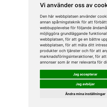
Vi använder oss av coo
Den här webbplatsen använder cook
annan spårningsteknik för att förbätt
webbupplevelse för följande ändamå
möjliggöra grundläggande funktional
webbplatsen
,
för att ge en bättre up
webbplatsen
,
för att mäta ditt intres
produkter och tjänster och för att a
marknadsföringsinteraktioner
,
för att
annonser som är mer relevanta för d
Jag accepterar
Jag avböjer
Ändra mina inställningar