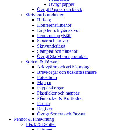
Övrigt papper
Övrigt Papper och block
Skrivbordsprodukter
Hålslag
Konferenstillbehör
Linjaler och gradskivor
Penn- och prylställ
Saxar och knivar
Skrivunderlägg
Stämplar och tillbehör
Övrigt Skrivbordsprodukter
Sortera & Förvara
Arkivpärm och arkivkartong
Brevkorgar och tidskriftssamlare
Fotoalbum
Mappar
Papperskorgar
Plastfickor och mappar
Plånböcker & Kortfodral
Pärmar
Register
Övrigt Sortera och förvara
Pennor & Finewriting
Bläck & Refiller
Patroner