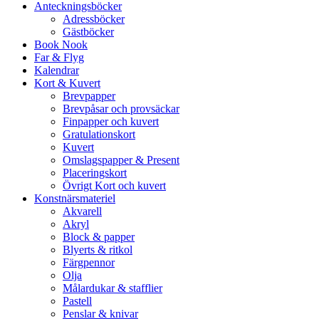
Anteckningsböcker
Adressböcker
Gästböcker
Book Nook
Far & Flyg
Kalendrar
Kort & Kuvert
Brevpapper
Brevpåsar och provsäckar
Finpapper och kuvert
Gratulationskort
Kuvert
Omslagspapper & Present
Placeringskort
Övrigt Kort och kuvert
Konstnärsmateriel
Akvarell
Akryl
Block & papper
Blyerts & ritkol
Färgpennor
Olja
Målardukar & stafflier
Pastell
Penslar & knivar