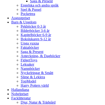
Saga & Present
Engelska och andra språk
Spel & Pussel
Pocketrea
Augustpriset
Barn & Ungdom
Pekböcker 0-3 år
Bilderböcker 3-6 år
Kapitelböcker 6-9 år
Bokslukaren 9-12 år
Unga vuxna
Faktaböcker
Saga & Present
Anteckning- & Dagböcker
FidgetToys
Leksaker
Namnböcker
Nyckelringar & Smått
Slime & Leklera
TopModel
Harry Potters värld
Hallandiana
Nobelpriset
Facklitteratur
Djur, Natur & Trädgård