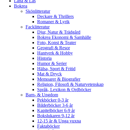
Låna & Läs
Bokrea
Skönlitteratur
Deckare & Thrillers
Romaner & Lyrik
Facklitteratur
Djur, Natur & Trädgård
Bokrea Ekonomi & Samhälle
Foto, Konst & Teater
Geografi & Resor
Hantverk & Hobby
Historia
Humor & Serier
Hälsa, Sport & Fritid
Mat & Dryck
Memoarer & Biografier
Religion, Filosofi & Naturvetenskap
Språk, Lexikon & Ordböcker
Barn- & Ungdom
Pekböcker 0-3 år
Bilderböcker 3-6 år
Kapitelböcker 6-9 år
Bokslukaren 9-12 år
12-15 år & Unga vuxna
Faktaböcker