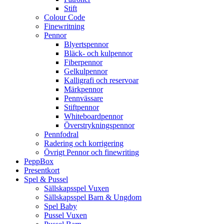
Stift
Colour Code
Finewritning
Pennor
Blyertspennor
Bläck- och kulpennor
Fiberpennor
Gelkulpennor
Kalligrafi och reservoar
Märkpennor
Pennvässare
Stiftpennor
Whiteboardpennor
Överstrykningspennor
Pennfodral
Radering och korrigering
Övrigt Pennor och finewriting
PeppBox
Presentkort
Spel & Pussel
Sällskapsspel Vuxen
Sällskapsspel Barn & Ungdom
Spel Baby
Pussel Vuxen