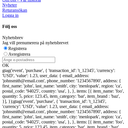
Nyheter
Returansökan
Logga in
Följ oss
Nyhetsbrev
Jag vill prenumerera på nyhetsbrevet
Registrera
Avregistrera
OK
gtag('event', 'purchase', { 'transaction_id': 't_12345', 'currency':
'USD', 'value': 1.23, user_data: { email_address:
'johnsmith@email.com', phone_number: '1234567890', address: {
first_name: 'john', last_name: 'smith', city: 'menlopark', region: 'ca',
postal_code: '94025', country: 'usa', }, }, items: [{ item_name: 'foo',
quantity: 5, price: 123.45, item_category: 'bar', item_brand : 'baz',
}], });
gtag('event', 'purchase', { 'transaction_id': 't_12345',
'currency': 'USD', 'value': 1.23, user_data: { email_address:
'johnsmith@email.com', phone_number: '1234567890', address: {
first_name: 'john', last_name: 'smith', city: 'menlopark', region: 'ca',
postal_code: '94025', country: 'usa', }, }, items: [{ item_name: 'foo',
quantity: 5, price: 123.45, item_category: 'bar', item_brand : 'baz',