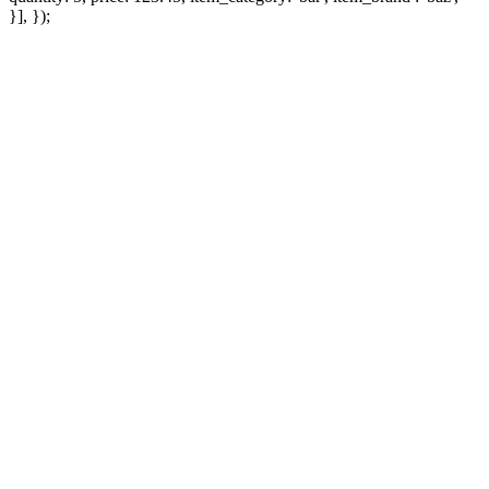
}], });