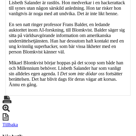
Lisbeth Salander är rastlös. Hon medverkar i en hackerattack
till synes utan någon särskild anledning. Hon tar risker hon
vanligtvis är noga med att undvika. Det är inte likt henne.
En sen natt ringer professor Frans Balder, en ledande
auktoritet inom AI-forskning, till Blomkvist. Balder säger sig
sitta på världsavgörande information om amerikanska
underrättelsetjänsten. Han har dessutom haft kontakt med en
ung kvinnlig superhacker, som bär vissa likheter med en
person Blomkvist känner väl.
Mikael Blomkvist börjar hoppas på det scoop som både han
och Millennium behöver. Lisbeth Salander har som vanligt
sin alldeles egen agenda. I
Det som inte dödar oss
fortsätter
berättelsen. Det har blivit dags för deras vägar att korsas.
Ännu en gång.
Tillbaka