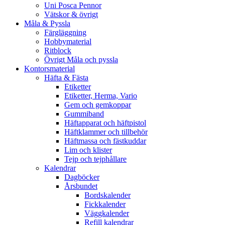
Uni Posca Pennor
Vätskor & övrigt
Måla & Pyssla
Färgläggning
Hobbymaterial
Ritblock
Övrigt Måla och pyssla
Kontorsmaterial
Häfta & Fästa
Etiketter
Etiketter, Herma, Vario
Gem och gemkoppar
Gummiband
Häftapparat och häftpistol
Häftklammer och tillbehör
Häftmassa och fästkuddar
Lim och klister
Tejp och tejphållare
Kalendrar
Dagböcker
Årsbundet
Bordskalender
Fickkalender
Väggkalender
Refill kalendrar