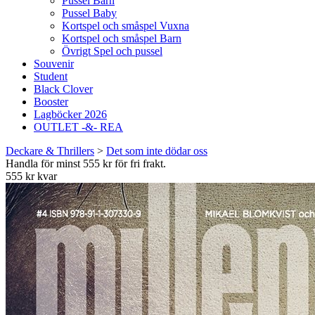
Pussel Barn
Pussel Baby
Kortspel och småspel Vuxna
Kortspel och småspel Barn
Övrigt Spel och pussel
Souvenir
Student
Black Clover
Booster
Lagböcker 2026
OUTLET -&- REA
Deckare & Thrillers
>
Det som inte dödar oss
Handla för minst 555 kr för fri frakt.
555 kr kvar