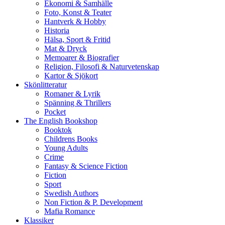
Ekonomi & Samhälle
Foto, Konst & Teater
Hantverk & Hobby
Historia
Hälsa, Sport & Fritid
Mat & Dryck
Memoarer & Biografier
Religion, Filosofi & Naturvetenskap
Kartor & Sjökort
Skönlitteratur
Romaner & Lyrik
Spänning & Thrillers
Pocket
The English Bookshop
Booktok
Childrens Books
Young Adults
Crime
Fantasy & Science Fiction
Fiction
Sport
Swedish Authors
Non Fiction & P. Development
Mafia Romance
Klassiker