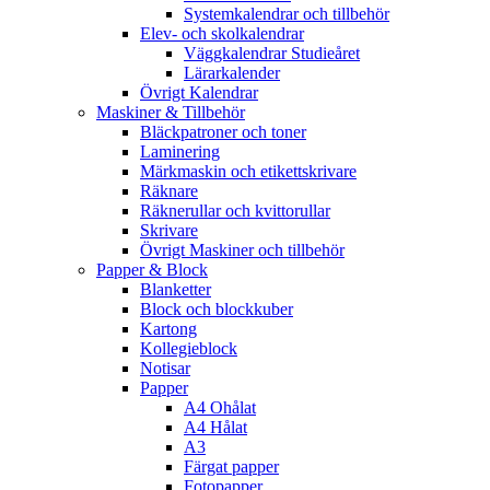
Systemkalendrar och tillbehör
Elev- och skolkalendrar
Väggkalendrar Studieåret
Lärarkalender
Övrigt Kalendrar
Maskiner & Tillbehör
Bläckpatroner och toner
Laminering
Märkmaskin och etikettskrivare
Räknare
Räknerullar och kvittorullar
Skrivare
Övrigt Maskiner och tillbehör
Papper & Block
Blanketter
Block och blockkuber
Kartong
Kollegieblock
Notisar
Papper
A4 Ohålat
A4 Hålat
A3
Färgat papper
Fotopapper