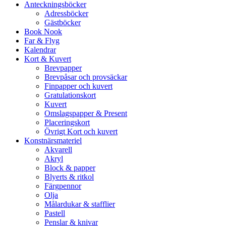
Anteckningsböcker
Adressböcker
Gästböcker
Book Nook
Far & Flyg
Kalendrar
Kort & Kuvert
Brevpapper
Brevpåsar och provsäckar
Finpapper och kuvert
Gratulationskort
Kuvert
Omslagspapper & Present
Placeringskort
Övrigt Kort och kuvert
Konstnärsmateriel
Akvarell
Akryl
Block & papper
Blyerts & ritkol
Färgpennor
Olja
Målardukar & stafflier
Pastell
Penslar & knivar