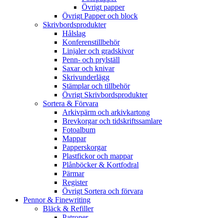
Övrigt papper
Övrigt Papper och block
Skrivbordsprodukter
Hålslag
Konferenstillbehör
Linjaler och gradskivor
Penn- och prylställ
Saxar och knivar
Skrivunderlägg
Stämplar och tillbehör
Övrigt Skrivbordsprodukter
Sortera & Förvara
Arkivpärm och arkivkartong
Brevkorgar och tidskriftssamlare
Fotoalbum
Mappar
Papperskorgar
Plastfickor och mappar
Plånböcker & Kortfodral
Pärmar
Register
Övrigt Sortera och förvara
Pennor & Finewriting
Bläck & Refiller
Patroner