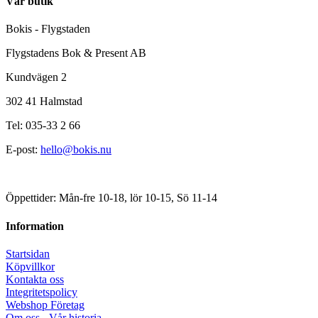
Vår butik
Bokis - Flygstaden
Flygstadens Bok & Present AB
Kundvägen 2
302 41 Halmstad
Tel: 035-33 2 66
E-post:
hello@bokis.nu
Öppettider: Mån-fre 10-18, lör 10-15, Sö 11-14
Information
Startsidan
Köpvillkor
Kontakta oss
Integritetspolicy
Webshop Företag
Om oss - Vår historia