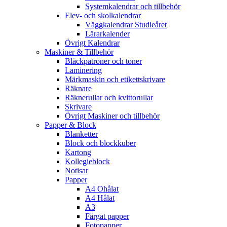
Systemkalendrar och tillbehör
Elev- och skolkalendrar
Väggkalendrar Studieåret
Lärarkalender
Övrigt Kalendrar
Maskiner & Tillbehör
Bläckpatroner och toner
Laminering
Märkmaskin och etikettskrivare
Räknare
Räknerullar och kvittorullar
Skrivare
Övrigt Maskiner och tillbehör
Papper & Block
Blanketter
Block och blockkuber
Kartong
Kollegieblock
Notisar
Papper
A4 Ohålat
A4 Hålat
A3
Färgat papper
Fotopapper