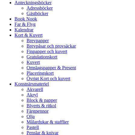
Anteckningsböcker
Adressböcker
Gästböcker
Book Nook
Far & Flyg
Kalendrar
Kort & Kuvert
Brevpapper
Brevpåsar och provsäckar
Finpapper och kuvert
Gratulationskort
Kuvert
Omslagspapper & Present
Placeringskort
Övrigt Kort och kuvert
Konstnärsmateriel
Akvarell
Akryl
Block & papper
Blyerts & ritkol
Färgpennor
Olja
Målardukar & stafflier
Pastell
Penslar & knivar