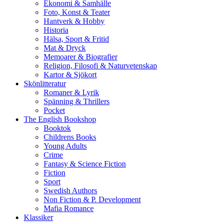
Ekonomi & Samhälle
Foto, Konst & Teater
Hantverk & Hobby
Historia
Hälsa, Sport & Fritid
Mat & Dryck
Memoarer & Biografier
Religion, Filosofi & Naturvetenskap
Kartor & Sjökort
Skönlitteratur
Romaner & Lyrik
Spänning & Thrillers
Pocket
The English Bookshop
Booktok
Childrens Books
Young Adults
Crime
Fantasy & Science Fiction
Fiction
Sport
Swedish Authors
Non Fiction & P. Development
Mafia Romance
Klassiker