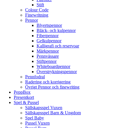
Stift
Colour Code
Finewritning
Pennor
Blyertspennor
Bläck- och kulpennor
Fiberpennor
Gelkulpennor
Kalligrafi och reservoar
Märkpennor
Pennvässare
Stiftpennor
Whiteboardpennor
Överstrykningspennor
Pennfodral
Radering och korrigering
Övrigt Pennor och finewriting
PeppBox
Presentkort
Spel & Pussel
Sällskapsspel Vuxen
Sällskapsspel Barn & Ungdom
Spel Baby
Pussel Vuxen