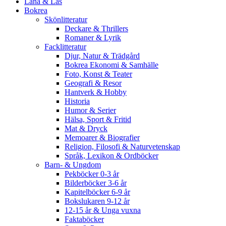
Låna & Läs
Bokrea
Skönlitteratur
Deckare & Thrillers
Romaner & Lyrik
Facklitteratur
Djur, Natur & Trädgård
Bokrea Ekonomi & Samhälle
Foto, Konst & Teater
Geografi & Resor
Hantverk & Hobby
Historia
Humor & Serier
Hälsa, Sport & Fritid
Mat & Dryck
Memoarer & Biografier
Religion, Filosofi & Naturvetenskap
Språk, Lexikon & Ordböcker
Barn- & Ungdom
Pekböcker 0-3 år
Bilderböcker 3-6 år
Kapitelböcker 6-9 år
Bokslukaren 9-12 år
12-15 år & Unga vuxna
Faktaböcker