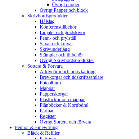
Övrigt papper
Övrigt Papper och block
Skrivbordsprodukter
Hålslag
Konferenstillbehör
Linjaler och gradskivor
Penn- och prylställ
Saxar och knivar
Skrivunderlägg
Stämplar och tillbehör
Övrigt Skrivbordsprodukter
Sortera & Förvara
Arkivpärm och arkivkartong
Brevkorgar och tidskriftssamlare
Fotoalbum
Mappar
Papperskorgar
Plastfickor och mappar
Plånböcker & Kortfodral
Pärmar
Register
Övrigt Sortera och förvara
Pennor & Finewriting
Bläck & Refiller
Patroner