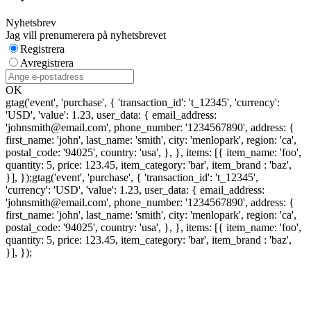
Nyhetsbrev
Jag vill prenumerera på nyhetsbrevet
Registrera
Avregistrera
OK
gtag('event', 'purchase', { 'transaction_id': 't_12345', 'currency':
'USD', 'value': 1.23, user_data: { email_address:
'johnsmith@email.com', phone_number: '1234567890', address: {
first_name: 'john', last_name: 'smith', city: 'menlopark', region: 'ca',
postal_code: '94025', country: 'usa', }, }, items: [{ item_name: 'foo',
quantity: 5, price: 123.45, item_category: 'bar', item_brand : 'baz',
}], });
gtag('event', 'purchase', { 'transaction_id': 't_12345',
'currency': 'USD', 'value': 1.23, user_data: { email_address:
'johnsmith@email.com', phone_number: '1234567890', address: {
first_name: 'john', last_name: 'smith', city: 'menlopark', region: 'ca',
postal_code: '94025', country: 'usa', }, }, items: [{ item_name: 'foo',
quantity: 5, price: 123.45, item_category: 'bar', item_brand : 'baz',
}], });