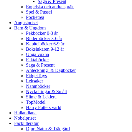
Saga & Present
Engelska och andra språk
Spel & Pussel
Pocketrea
Augustpriset
Barn & Ungdom
Pekböcker 0-3 år
Bilderböcker 3-6 år
Kapitelböcker 6-9 år
Bokslukaren 9-12 år
Unga vuxna
Faktaböcker
Saga & Present
Anteckning- & Dagböcker
FidgetToys
Leksaker
Namnböcker
Nyckelringar & Smått
Slime & Leklera
TopModel
Harry Potters värld
Hallandiana
Nobelpriset
Facklitteratur
Djur, Natur & Trädgård