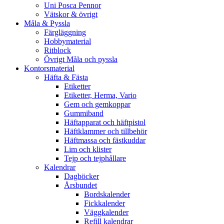
Uni Posca Pennor
Vätskor & övrigt
Måla & Pyssla
Färgläggning
Hobbymaterial
Ritblock
Övrigt Måla och pyssla
Kontorsmaterial
Häfta & Fästa
Etiketter
Etiketter, Herma, Vario
Gem och gemkoppar
Gummiband
Häftapparat och häftpistol
Häftklammer och tillbehör
Häftmassa och fästkuddar
Lim och klister
Tejp och tejphållare
Kalendrar
Dagböcker
Årsbundet
Bordskalender
Fickkalender
Väggkalender
Refill kalendrar