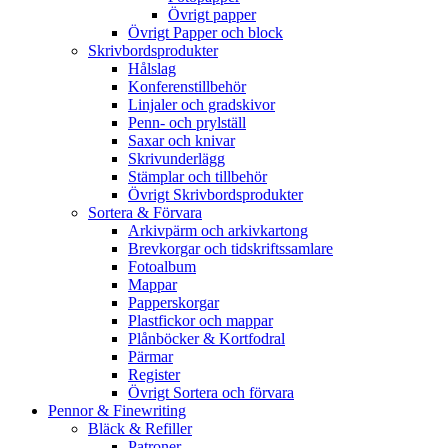
Övrigt papper
Övrigt Papper och block
Skrivbordsprodukter
Hålslag
Konferenstillbehör
Linjaler och gradskivor
Penn- och prylställ
Saxar och knivar
Skrivunderlägg
Stämplar och tillbehör
Övrigt Skrivbordsprodukter
Sortera & Förvara
Arkivpärm och arkivkartong
Brevkorgar och tidskriftssamlare
Fotoalbum
Mappar
Papperskorgar
Plastfickor och mappar
Plånböcker & Kortfodral
Pärmar
Register
Övrigt Sortera och förvara
Pennor & Finewriting
Bläck & Refiller
Patroner