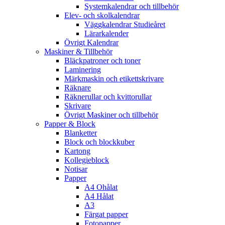
Systemkalendrar och tillbehör
Elev- och skolkalendrar
Väggkalendrar Studieåret
Lärarkalender
Övrigt Kalendrar
Maskiner & Tillbehör
Bläckpatroner och toner
Laminering
Märkmaskin och etikettskrivare
Räknare
Räknerullar och kvittorullar
Skrivare
Övrigt Maskiner och tillbehör
Papper & Block
Blanketter
Block och blockkuber
Kartong
Kollegieblock
Notisar
Papper
A4 Ohålat
A4 Hålat
A3
Färgat papper
Fotopapper