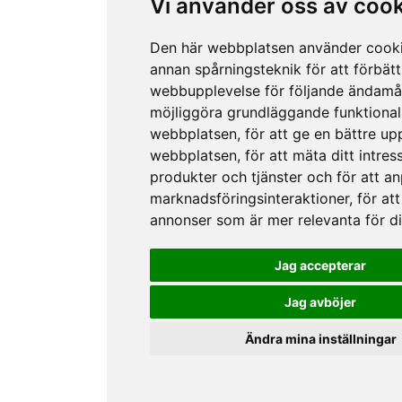
Vi använder oss av coo
Den här webbplatsen använder cook
annan spårningsteknik för att förbätt
webbupplevelse för följande ändamå
möjliggöra grundläggande funktional
webbplatsen
,
för att ge en bättre up
webbplatsen
,
för att mäta ditt intres
produkter och tjänster och för att a
marknadsföringsinteraktioner
,
för att
annonser som är mer relevanta för d
Jag accepterar
Jag avböjer
Ändra mina inställningar