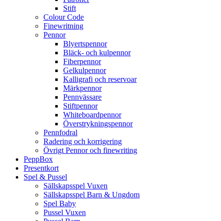
Stift
Colour Code
Finewritning
Pennor
Blyertspennor
Bläck- och kulpennor
Fiberpennor
Gelkulpennor
Kalligrafi och reservoar
Märkpennor
Pennvässare
Stiftpennor
Whiteboardpennor
Överstrykningspennor
Pennfodral
Radering och korrigering
Övrigt Pennor och finewriting
PeppBox
Presentkort
Spel & Pussel
Sällskapsspel Vuxen
Sällskapsspel Barn & Ungdom
Spel Baby
Pussel Vuxen