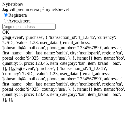
Nyhetsbrev
Jag vill prenumerera på nyhetsbrevet
Registrera
Avregistrera
OK
gtag('event', 'purchase', { 'transaction_id': 't_12345', 'currency':
'USD', 'value': 1.23, user_data: { email_address:
'johnsmith@email.com', phone_number: '1234567890', address: {
first_name: 'john', last_name: 'smith', city: 'menlopark', region: 'ca',
postal_code: '94025', country: 'usa', }, }, items: [{ item_name: 'foo',
quantity: 5, price: 123.45, item_category: 'bar', item_brand : 'baz',
}], });
gtag('event', 'purchase', { 'transaction_id': 't_12345',
'currency': 'USD', 'value': 1.23, user_data: { email_address:
'johnsmith@email.com', phone_number: '1234567890', address: {
first_name: 'john', last_name: 'smith', city: 'menlopark', region: 'ca',
postal_code: '94025', country: 'usa', }, }, items: [{ item_name: 'foo',
quantity: 5, price: 123.45, item_category: 'bar', item_brand : 'baz',
}], });