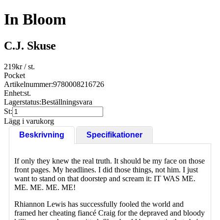
In Bloom
C.J. Skuse
219
kr
/ st.
Pocket
Artikelnummer:
9780008216726
Enhet:
st.
Lagerstatus:
Beställningsvara
St:
Lägg i varukorg
Beskrivning
Specifikationer
If only they knew the real truth. It should be my face on those
front pages. My headlines. I did those things, not him. I just
want to stand on that doorstep and scream it: IT WAS ME.
ME. ME. ME. ME!
Rhiannon Lewis has successfully fooled the world and
framed her cheating fiancé Craig for the depraved and bloody