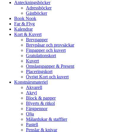
Anteckningsböcker
Adressböcker
Gästböcker
Book Nook
Far & Flyg
Kalendrar
Kort & Kuvert
Brevpapper
Brevpåsar och provsäckar
Finpapper och kuvert
Gratulationskort
Kuvert
Omslagspapper & Present
Placeringskort
Övrigt Kort och kuvert
Konstnärsmateriel
Akvarell
Akryl
Block & papper
Blyerts & ritkol
Färgpennor
Olja
Målardukar & stafflier
Pastell
Penslar & knivar