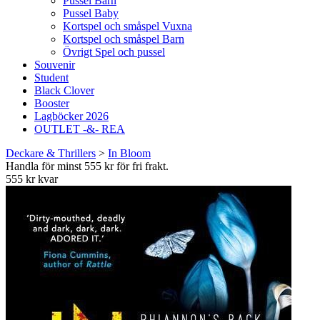
Pussel Barn
Pussel Baby
Kortspel och småspel Vuxna
Kortspel och småspel Barn
Övrigt Spel och pussel
Souvenir
Student
Black Clover
Booster
Lagböcker 2026
OUTLET -&- REA
Deckare & Thrillers
>
In Bloom
Handla för minst 555 kr för fri frakt.
555 kr kvar