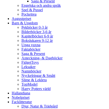
Saga & Present
Engelska och andra språk
Spel & Pussel
Pocketrea
Augustpriset
Barn & Ungdom
Pekböcker 0-3 år
Bilderböcker 3-6 år
Kapitelböcker 6-9 år
Bokslukaren 9-12 år
Unga vuxna
Faktaböcker
Saga & Present
Anteckning- & Dagböcker
FidgetToys
Leksaker
Namnböcker
Nyckelringar & Smått
Slime & Leklera
TopModel
Harry Potters värld
Hallandiana
Nobelpriset
Facklitteratur
Djur, Natur & Trädgård