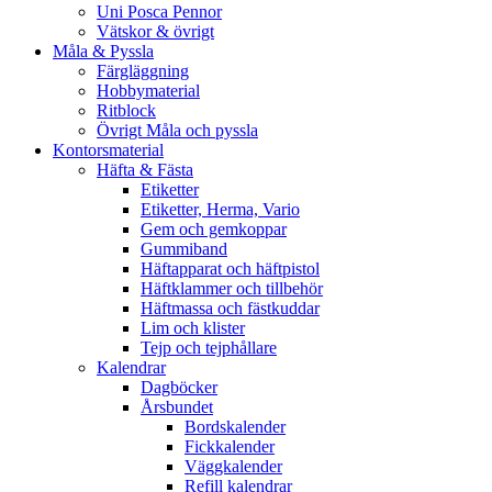
Uni Posca Pennor
Vätskor & övrigt
Måla & Pyssla
Färgläggning
Hobbymaterial
Ritblock
Övrigt Måla och pyssla
Kontorsmaterial
Häfta & Fästa
Etiketter
Etiketter, Herma, Vario
Gem och gemkoppar
Gummiband
Häftapparat och häftpistol
Häftklammer och tillbehör
Häftmassa och fästkuddar
Lim och klister
Tejp och tejphållare
Kalendrar
Dagböcker
Årsbundet
Bordskalender
Fickkalender
Väggkalender
Refill kalendrar