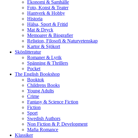
Ekonomi & Samhälle
Foto, Konst & Teater
Hantverk & Hobby
Historia
Hälsa, Sport & Fritid
Mat & Dryck
Memoarer & Biografier
Religion, Filosofi & Naturvetenskap
Kartor & Sjökort
Skönlitteratur
Romaner & Lyrik
Spänning & Thrillers
Pocket
The English Bookshop
Booktok
Childrens Books
Young Adults
Crime
Fantasy & Science Fiction
Fiction
Sport
Swedish Authors
Non Fiction & P. Development
Mafia Romance
Klassiker