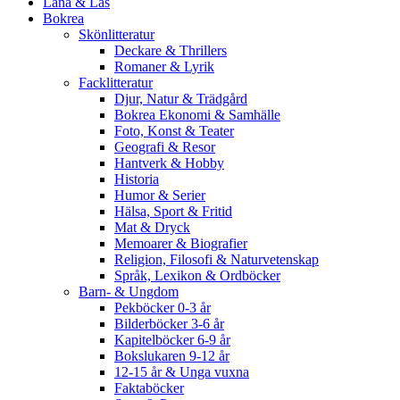
Låna & Läs
Bokrea
Skönlitteratur
Deckare & Thrillers
Romaner & Lyrik
Facklitteratur
Djur, Natur & Trädgård
Bokrea Ekonomi & Samhälle
Foto, Konst & Teater
Geografi & Resor
Hantverk & Hobby
Historia
Humor & Serier
Hälsa, Sport & Fritid
Mat & Dryck
Memoarer & Biografier
Religion, Filosofi & Naturvetenskap
Språk, Lexikon & Ordböcker
Barn- & Ungdom
Pekböcker 0-3 år
Bilderböcker 3-6 år
Kapitelböcker 6-9 år
Bokslukaren 9-12 år
12-15 år & Unga vuxna
Faktaböcker