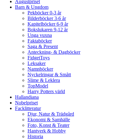
Augustpriset
Barn & Ungdom
Pekböcker 0-3 år
Bilderböcker 3-6 år
Kapitelböcker 6-9 år
Bokslukaren 9-12 år
Unga vuxna
Faktaböcker
Saga & Present
Anteckning- & Dagböcker
FidgetToys
Leksaker
Namnböcker
Nyckelringar & Smått
Slime & Leklera
TopModel
Harry Potters värld
Hallandiana
Nobelpriset
Facklitteratur
Djur, Natur & Trädgård
Ekonomi & Samhälle
Foto, Konst & Teater
Hantverk & Hobby
Historia