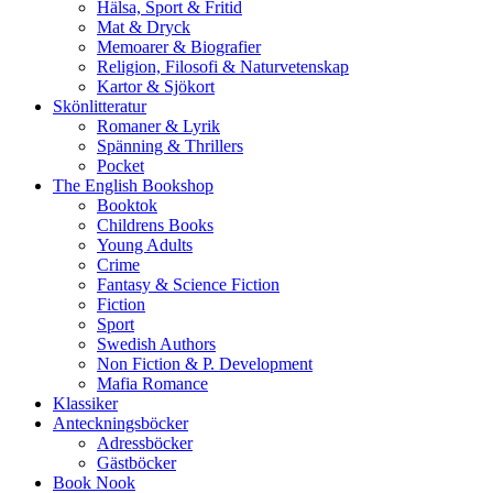
Hälsa, Sport & Fritid
Mat & Dryck
Memoarer & Biografier
Religion, Filosofi & Naturvetenskap
Kartor & Sjökort
Skönlitteratur
Romaner & Lyrik
Spänning & Thrillers
Pocket
The English Bookshop
Booktok
Childrens Books
Young Adults
Crime
Fantasy & Science Fiction
Fiction
Sport
Swedish Authors
Non Fiction & P. Development
Mafia Romance
Klassiker
Anteckningsböcker
Adressböcker
Gästböcker
Book Nook