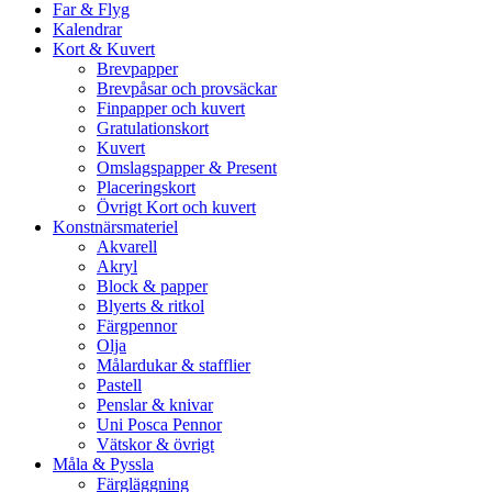
Far & Flyg
Kalendrar
Kort & Kuvert
Brevpapper
Brevpåsar och provsäckar
Finpapper och kuvert
Gratulationskort
Kuvert
Omslagspapper & Present
Placeringskort
Övrigt Kort och kuvert
Konstnärsmateriel
Akvarell
Akryl
Block & papper
Blyerts & ritkol
Färgpennor
Olja
Målardukar & stafflier
Pastell
Penslar & knivar
Uni Posca Pennor
Vätskor & övrigt
Måla & Pyssla
Färgläggning