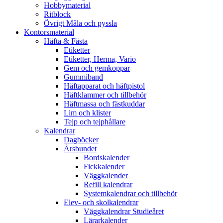
Hobbymaterial
Ritblock
Övrigt Måla och pyssla
Kontorsmaterial
Häfta & Fästa
Etiketter
Etiketter, Herma, Vario
Gem och gemkoppar
Gummiband
Häftapparat och häftpistol
Häftklammer och tillbehör
Häftmassa och fästkuddar
Lim och klister
Tejp och tejphållare
Kalendrar
Dagböcker
Årsbundet
Bordskalender
Fickkalender
Väggkalender
Refill kalendrar
Systemkalendrar och tillbehör
Elev- och skolkalendrar
Väggkalendrar Studieåret
Lärarkalender