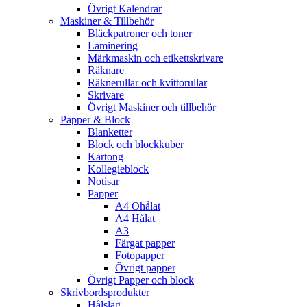
Övrigt Kalendrar
Maskiner & Tillbehör
Bläckpatroner och toner
Laminering
Märkmaskin och etikettskrivare
Räknare
Räknerullar och kvittorullar
Skrivare
Övrigt Maskiner och tillbehör
Papper & Block
Blanketter
Block och blockkuber
Kartong
Kollegieblock
Notisar
Papper
A4 Ohålat
A4 Hålat
A3
Färgat papper
Fotopapper
Övrigt papper
Övrigt Papper och block
Skrivbordsprodukter
Hålslag