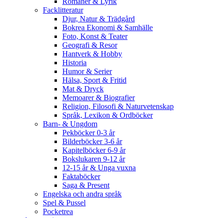
Romaner & Lyrik
Facklitteratur
Djur, Natur & Trädgård
Bokrea Ekonomi & Samhälle
Foto, Konst & Teater
Geografi & Resor
Hantverk & Hobby
Historia
Humor & Serier
Hälsa, Sport & Fritid
Mat & Dryck
Memoarer & Biografier
Religion, Filosofi & Naturvetenskap
Språk, Lexikon & Ordböcker
Barn- & Ungdom
Pekböcker 0-3 år
Bilderböcker 3-6 år
Kapitelböcker 6-9 år
Bokslukaren 9-12 år
12-15 år & Unga vuxna
Faktaböcker
Saga & Present
Engelska och andra språk
Spel & Pussel
Pocketrea