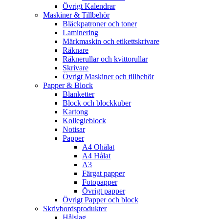
Övrigt Kalendrar
Maskiner & Tillbehör
Bläckpatroner och toner
Laminering
Märkmaskin och etikettskrivare
Räknare
Räknerullar och kvittorullar
Skrivare
Övrigt Maskiner och tillbehör
Papper & Block
Blanketter
Block och blockkuber
Kartong
Kollegieblock
Notisar
Papper
A4 Ohålat
A4 Hålat
A3
Färgat papper
Fotopapper
Övrigt papper
Övrigt Papper och block
Skrivbordsprodukter
Hålslag