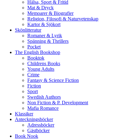
Hälsa, Sport & Fritid
Mat & Dryck
Memoarer & Biografier
Religion, Filosofi & Naturvetenskap
Kartor & Sjökort
Skönlitteratur
Romaner & Lyrik
Spänning & Thrillers
Pocket
The English Bookshop
Booktok
Childrens Books
Young Adults
Crime
Fantasy & Science Fiction
Fiction
Sport
Swedish Authors
Non Fiction & P. Development
Mafia Romance
Klassiker
Anteckningsböcker
Adressböcker
Gästböcker
Book Nook