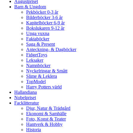
Augustpriset
Barn & Ungdom
Pekböcker 0-3 år
Bilderböcker 3-6 år
Kapitelböcker 6-9 år
Bokslukaren 9-12 år
Unga vuxna
Faktaböcker
Saga & Present
Anteckning- & Dagböcker
FidgetToys
Leksaker
Namnböcker
Nyckelringar & Smått
Slime & Leklera
TopModel
Harry Potters värld
Hallandiana
Nobelpriset
Facklitteratur
Djur, Natur & Trädgård
Ekonomi & Samhälle
Foto, Konst & Teater
Hantverk & Hobby
Historia