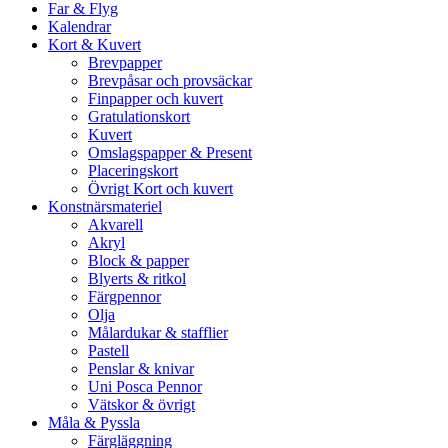
Far & Flyg
Kalendrar
Kort & Kuvert
Brevpapper
Brevpåsar och provsäckar
Finpapper och kuvert
Gratulationskort
Kuvert
Omslagspapper & Present
Placeringskort
Övrigt Kort och kuvert
Konstnärsmateriel
Akvarell
Akryl
Block & papper
Blyerts & ritkol
Färgpennor
Olja
Målardukar & stafflier
Pastell
Penslar & knivar
Uni Posca Pennor
Vätskor & övrigt
Måla & Pyssla
Färgläggning