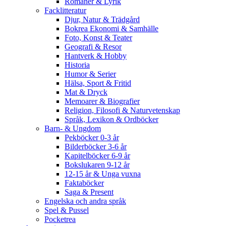
Romaner & Lyrik
Facklitteratur
Djur, Natur & Trädgård
Bokrea Ekonomi & Samhälle
Foto, Konst & Teater
Geografi & Resor
Hantverk & Hobby
Historia
Humor & Serier
Hälsa, Sport & Fritid
Mat & Dryck
Memoarer & Biografier
Religion, Filosofi & Naturvetenskap
Språk, Lexikon & Ordböcker
Barn- & Ungdom
Pekböcker 0-3 år
Bilderböcker 3-6 år
Kapitelböcker 6-9 år
Bokslukaren 9-12 år
12-15 år & Unga vuxna
Faktaböcker
Saga & Present
Engelska och andra språk
Spel & Pussel
Pocketrea