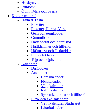
Hobbymaterial
Ritblock
Övrigt Måla och pyssla
Kontorsmaterial
Häfta & Fästa
Etiketter
Etiketter, Herma, Vario
Gem och gemkoppar
Gummiband
Häftapparat och häftpistol
Häftklammer och tillbehör
Häftmassa och fästkuddar
Lim och klister
Tejp och tejphållare
Kalendrar
Dagböcker
Årsbundet
Bordskalender
Fickkalender
Väggkalender
Refill kalendrar
Systemkalendrar och tillbehör
Elev- och skolkalendrar
Väggkalendrar Studieåret
Lärarkalender