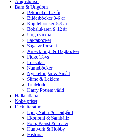
Augustpriset
Barn & Ungdom
Pekböcker 0-3 år
Bilderböcker 3-6 år
Kapitelböcker 6-9 år
Bokslukaren 9-12 år
Unga vuxna
Faktaböcker
Saga & Present
Anteckning- & Dagböcker
FidgetToys
Leksaker
Namnböcker
Nyckelringar & Smått
Slime & Leklera
TopModel
Harry Potters värld
Hallandiana
Nobelpriset
Facklitteratur
Djur, Natur & Trädgård
Ekonomi & Samhälle
Foto, Konst & Teater
Hantverk & Hobby
Historia