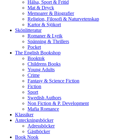
Hälsa, Sport & Fritid
Mat & Dryck
Memoarer & Biografier
Religion, Filosofi & Naturvetenskap
Kartor & Sjökort
Skönlitteratur
Romaner & Lyrik
Spänning & Thrillers
Pocket
The English Bookshop
Booktok
Childrens Books
Young Adults
Crime
Fantasy & Science Fiction
Fiction
Sport
Swedish Authors
Non Fiction & P. Development
Mafia Romance
Klassiker
Anteckningsböcker
Adressböcker
Gästböcker
Book Nook