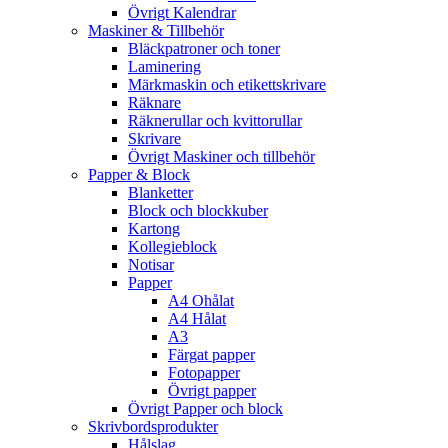
Övrigt Kalendrar
Maskiner & Tillbehör
Bläckpatroner och toner
Laminering
Märkmaskin och etikettskrivare
Räknare
Räknerullar och kvittorullar
Skrivare
Övrigt Maskiner och tillbehör
Papper & Block
Blanketter
Block och blockkuber
Kartong
Kollegieblock
Notisar
Papper
A4 Ohålat
A4 Hålat
A3
Färgat papper
Fotopapper
Övrigt papper
Övrigt Papper och block
Skrivbordsprodukter
Hålslag