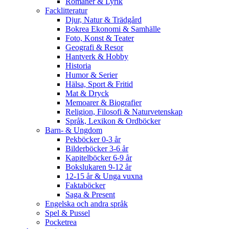
Romaner & Lyrik
Facklitteratur
Djur, Natur & Trädgård
Bokrea Ekonomi & Samhälle
Foto, Konst & Teater
Geografi & Resor
Hantverk & Hobby
Historia
Humor & Serier
Hälsa, Sport & Fritid
Mat & Dryck
Memoarer & Biografier
Religion, Filosofi & Naturvetenskap
Språk, Lexikon & Ordböcker
Barn- & Ungdom
Pekböcker 0-3 år
Bilderböcker 3-6 år
Kapitelböcker 6-9 år
Bokslukaren 9-12 år
12-15 år & Unga vuxna
Faktaböcker
Saga & Present
Engelska och andra språk
Spel & Pussel
Pocketrea