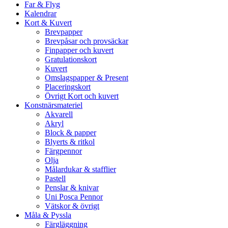
Far & Flyg
Kalendrar
Kort & Kuvert
Brevpapper
Brevpåsar och provsäckar
Finpapper och kuvert
Gratulationskort
Kuvert
Omslagspapper & Present
Placeringskort
Övrigt Kort och kuvert
Konstnärsmateriel
Akvarell
Akryl
Block & papper
Blyerts & ritkol
Färgpennor
Olja
Målardukar & stafflier
Pastell
Penslar & knivar
Uni Posca Pennor
Vätskor & övrigt
Måla & Pyssla
Färgläggning