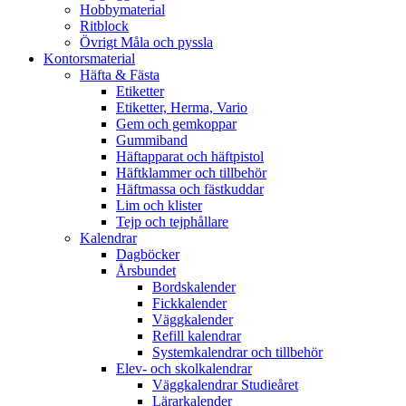
Hobbymaterial
Ritblock
Övrigt Måla och pyssla
Kontorsmaterial
Häfta & Fästa
Etiketter
Etiketter, Herma, Vario
Gem och gemkoppar
Gummiband
Häftapparat och häftpistol
Häftklammer och tillbehör
Häftmassa och fästkuddar
Lim och klister
Tejp och tejphållare
Kalendrar
Dagböcker
Årsbundet
Bordskalender
Fickkalender
Väggkalender
Refill kalendrar
Systemkalendrar och tillbehör
Elev- och skolkalendrar
Väggkalendrar Studieåret
Lärarkalender