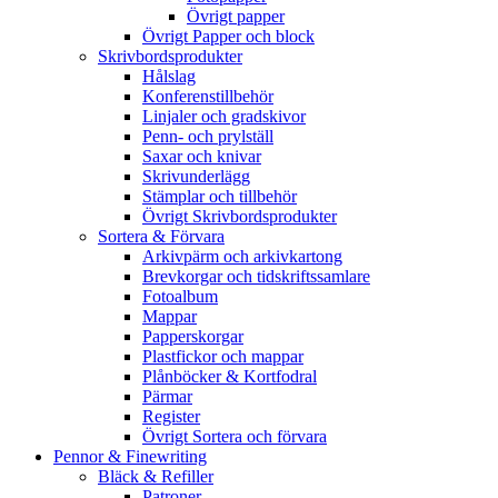
Övrigt papper
Övrigt Papper och block
Skrivbordsprodukter
Hålslag
Konferenstillbehör
Linjaler och gradskivor
Penn- och prylställ
Saxar och knivar
Skrivunderlägg
Stämplar och tillbehör
Övrigt Skrivbordsprodukter
Sortera & Förvara
Arkivpärm och arkivkartong
Brevkorgar och tidskriftssamlare
Fotoalbum
Mappar
Papperskorgar
Plastfickor och mappar
Plånböcker & Kortfodral
Pärmar
Register
Övrigt Sortera och förvara
Pennor & Finewriting
Bläck & Refiller
Patroner