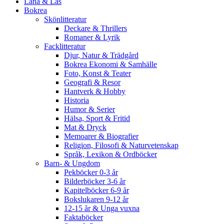
Låna & Läs
Bokrea
Skönlitteratur
Deckare & Thrillers
Romaner & Lyrik
Facklitteratur
Djur, Natur & Trädgård
Bokrea Ekonomi & Samhälle
Foto, Konst & Teater
Geografi & Resor
Hantverk & Hobby
Historia
Humor & Serier
Hälsa, Sport & Fritid
Mat & Dryck
Memoarer & Biografier
Religion, Filosofi & Naturvetenskap
Språk, Lexikon & Ordböcker
Barn- & Ungdom
Pekböcker 0-3 år
Bilderböcker 3-6 år
Kapitelböcker 6-9 år
Bokslukaren 9-12 år
12-15 år & Unga vuxna
Faktaböcker