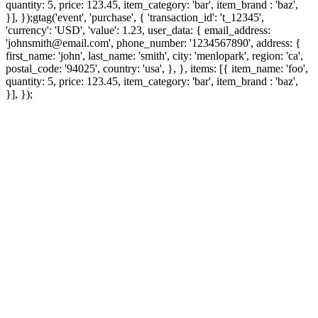
quantity: 5, price: 123.45, item_category: 'bar', item_brand : 'baz',
}], });
gtag('event', 'purchase', { 'transaction_id': 't_12345',
'currency': 'USD', 'value': 1.23, user_data: { email_address:
'johnsmith@email.com', phone_number: '1234567890', address: {
first_name: 'john', last_name: 'smith', city: 'menlopark', region: 'ca',
postal_code: '94025', country: 'usa', }, }, items: [{ item_name: 'foo',
quantity: 5, price: 123.45, item_category: 'bar', item_brand : 'baz',
}], });