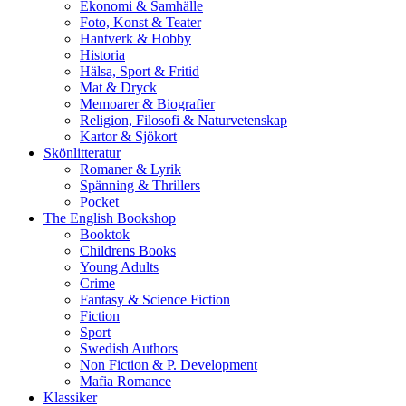
Ekonomi & Samhälle
Foto, Konst & Teater
Hantverk & Hobby
Historia
Hälsa, Sport & Fritid
Mat & Dryck
Memoarer & Biografier
Religion, Filosofi & Naturvetenskap
Kartor & Sjökort
Skönlitteratur
Romaner & Lyrik
Spänning & Thrillers
Pocket
The English Bookshop
Booktok
Childrens Books
Young Adults
Crime
Fantasy & Science Fiction
Fiction
Sport
Swedish Authors
Non Fiction & P. Development
Mafia Romance
Klassiker