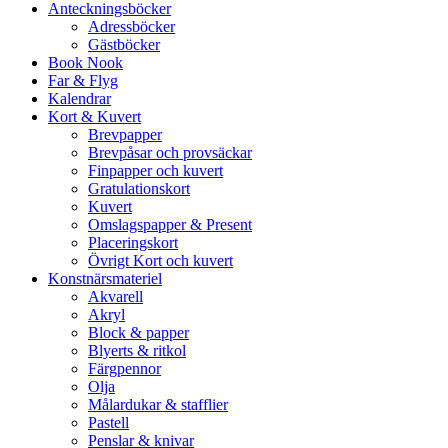
Anteckningsböcker
Adressböcker
Gästböcker
Book Nook
Far & Flyg
Kalendrar
Kort & Kuvert
Brevpapper
Brevpåsar och provsäckar
Finpapper och kuvert
Gratulationskort
Kuvert
Omslagspapper & Present
Placeringskort
Övrigt Kort och kuvert
Konstnärsmateriel
Akvarell
Akryl
Block & papper
Blyerts & ritkol
Färgpennor
Olja
Målardukar & stafflier
Pastell
Penslar & knivar