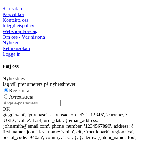
Startsidan
Köpvillkor
Kontakta oss
Integritetspolicy
Webshop Företag
Om oss - Vår historia
Nyheter
Returansökan
Logga in
Följ oss
Nyhetsbrev
Jag vill prenumerera på nyhetsbrevet
Registrera
Avregistrera
OK
gtag('event', 'purchase', { 'transaction_id': 't_12345', 'currency':
'USD', 'value': 1.23, user_data: { email_address:
'johnsmith@email.com', phone_number: '1234567890', address: {
first_name: 'john', last_name: 'smith', city: 'menlopark', region: 'ca',
postal_code: '94025', country: 'usa', }, }, items: [{ item_name: 'foo',