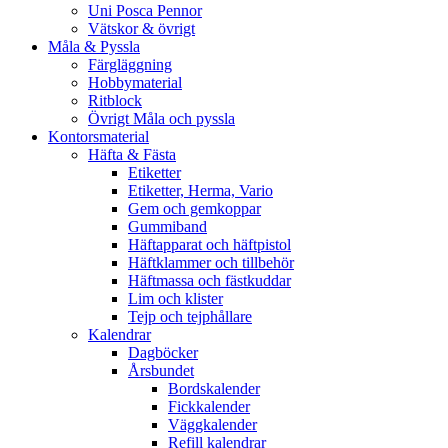
Uni Posca Pennor
Vätskor & övrigt
Måla & Pyssla
Färgläggning
Hobbymaterial
Ritblock
Övrigt Måla och pyssla
Kontorsmaterial
Häfta & Fästa
Etiketter
Etiketter, Herma, Vario
Gem och gemkoppar
Gummiband
Häftapparat och häftpistol
Häftklammer och tillbehör
Häftmassa och fästkuddar
Lim och klister
Tejp och tejphållare
Kalendrar
Dagböcker
Årsbundet
Bordskalender
Fickkalender
Väggkalender
Refill kalendrar