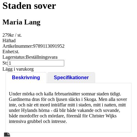
Staden sover
Maria Lang
279
kr
/ st.
Häftad
Artikelnummer:
9789113091952
Enhet:
st.
Lagerstatus:
Beställningsvara
St:
Lägg i varukorg
Beskrivning
Specifikationer
Under mörka och kalla februarinätter somnar staden tidigt.
Gardinerna dras för och ljusen släcks i Skoga. Men alla sover
inte, och när ett mord inträffar mitt i staden, mitt i natten, mitt
under Hylands hörna - då blir både vakande och sovande,
både mordoffer och mördare, föremål för Christer Wijks
intensiva grubbel och intresse.