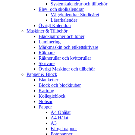
Systemkalendrar och tillbehör
Elev- och skolkalendrar
Väggkalendrar Studieåret
Lärarkalender
Övrigt Kalendrar
Maskiner & Tillbehör
Bläckpatroner och toner
Laminering
Märkmaskin och etikettskrivare
Räknare
Räknerullar och kvittorullar
Skrivare
Övrigt Maskiner och tillbehör
Papper & Block
Blanketter
Block och blockkuber
Kartong
Kollegieblock
Notisar
Papper
A4 Ohålat
A4 Hålat
A3
Färgat papper
Fotopapper