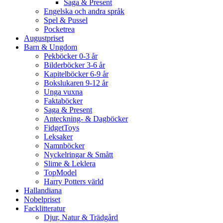
Saga & Present
Engelska och andra språk
Spel & Pussel
Pocketrea
Augustpriset
Barn & Ungdom
Pekböcker 0-3 år
Bilderböcker 3-6 år
Kapitelböcker 6-9 år
Bokslukaren 9-12 år
Unga vuxna
Faktaböcker
Saga & Present
Anteckning- & Dagböcker
FidgetToys
Leksaker
Namnböcker
Nyckelringar & Smått
Slime & Leklera
TopModel
Harry Potters värld
Hallandiana
Nobelpriset
Facklitteratur
Djur, Natur & Trädgård