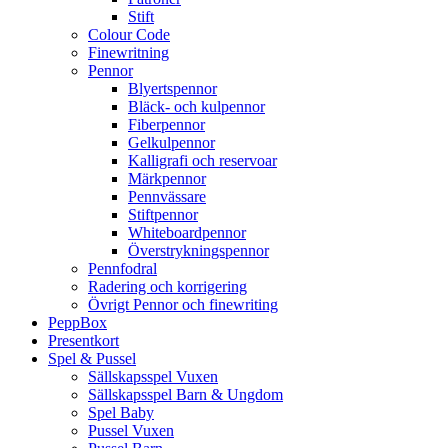
Stift
Colour Code
Finewritning
Pennor
Blyertspennor
Bläck- och kulpennor
Fiberpennor
Gelkulpennor
Kalligrafi och reservoar
Märkpennor
Pennvässare
Stiftpennor
Whiteboardpennor
Överstrykningspennor
Pennfodral
Radering och korrigering
Övrigt Pennor och finewriting
PeppBox
Presentkort
Spel & Pussel
Sällskapsspel Vuxen
Sällskapsspel Barn & Ungdom
Spel Baby
Pussel Vuxen