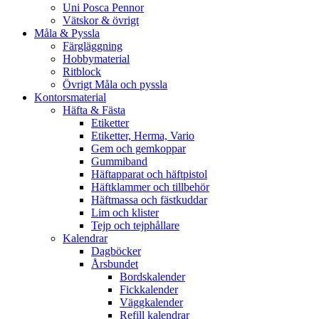
Uni Posca Pennor
Vätskor & övrigt
Måla & Pyssla
Färgläggning
Hobbymaterial
Ritblock
Övrigt Måla och pyssla
Kontorsmaterial
Häfta & Fästa
Etiketter
Etiketter, Herma, Vario
Gem och gemkoppar
Gummiband
Häftapparat och häftpistol
Häftklammer och tillbehör
Häftmassa och fästkuddar
Lim och klister
Tejp och tejphållare
Kalendrar
Dagböcker
Årsbundet
Bordskalender
Fickkalender
Väggkalender
Refill kalendrar