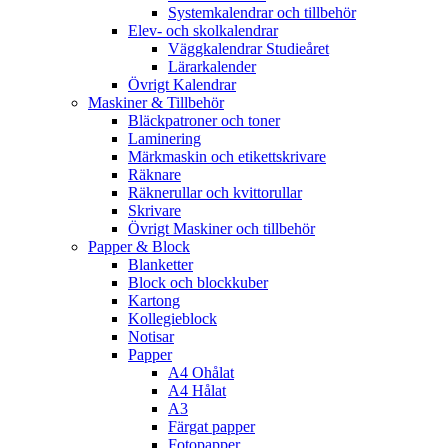
Systemkalendrar och tillbehör
Elev- och skolkalendrar
Väggkalendrar Studieåret
Lärarkalender
Övrigt Kalendrar
Maskiner & Tillbehör
Bläckpatroner och toner
Laminering
Märkmaskin och etikettskrivare
Räknare
Räknerullar och kvittorullar
Skrivare
Övrigt Maskiner och tillbehör
Papper & Block
Blanketter
Block och blockkuber
Kartong
Kollegieblock
Notisar
Papper
A4 Ohålat
A4 Hålat
A3
Färgat papper
Fotopapper