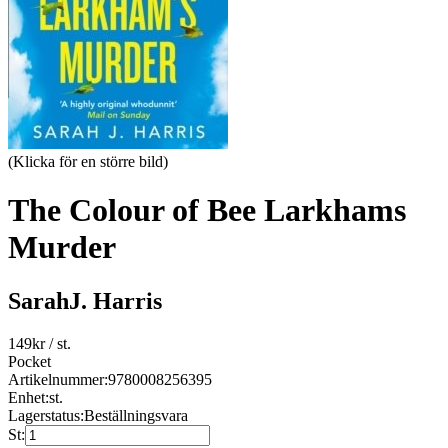
(Klicka för en större bild)
The Colour of Bee Larkhams
Murder
SarahJ. Harris
149
kr
/ st.
Pocket
Artikelnummer:
9780008256395
Enhet:
st.
Lagerstatus:
Beställningsvara
St: