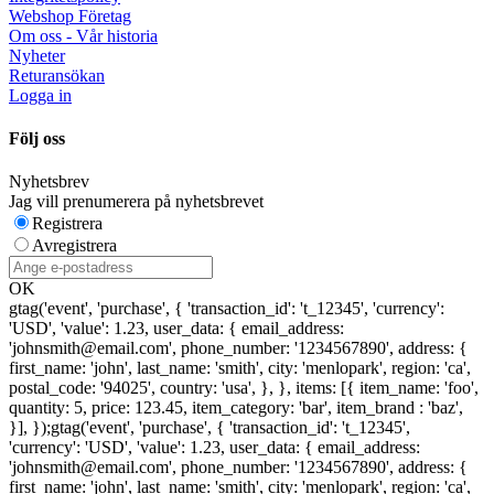
Webshop Företag
Om oss - Vår historia
Nyheter
Returansökan
Logga in
Följ oss
Nyhetsbrev
Jag vill prenumerera på nyhetsbrevet
Registrera
Avregistrera
OK
gtag('event', 'purchase', { 'transaction_id': 't_12345', 'currency':
'USD', 'value': 1.23, user_data: { email_address:
'johnsmith@email.com', phone_number: '1234567890', address: {
first_name: 'john', last_name: 'smith', city: 'menlopark', region: 'ca',
postal_code: '94025', country: 'usa', }, }, items: [{ item_name: 'foo',
quantity: 5, price: 123.45, item_category: 'bar', item_brand : 'baz',
}], });
gtag('event', 'purchase', { 'transaction_id': 't_12345',
'currency': 'USD', 'value': 1.23, user_data: { email_address:
'johnsmith@email.com', phone_number: '1234567890', address: {
first_name: 'john', last_name: 'smith', city: 'menlopark', region: 'ca',