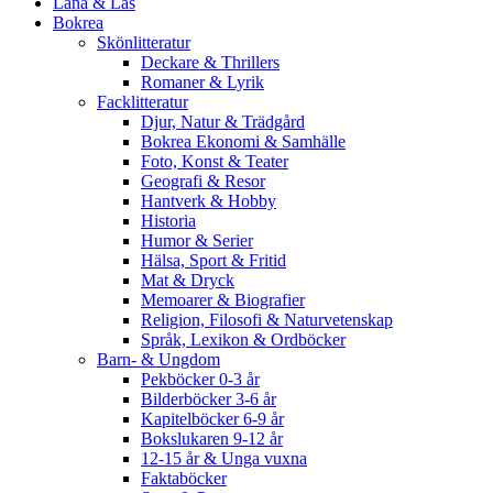
Låna & Läs
Bokrea
Skönlitteratur
Deckare & Thrillers
Romaner & Lyrik
Facklitteratur
Djur, Natur & Trädgård
Bokrea Ekonomi & Samhälle
Foto, Konst & Teater
Geografi & Resor
Hantverk & Hobby
Historia
Humor & Serier
Hälsa, Sport & Fritid
Mat & Dryck
Memoarer & Biografier
Religion, Filosofi & Naturvetenskap
Språk, Lexikon & Ordböcker
Barn- & Ungdom
Pekböcker 0-3 år
Bilderböcker 3-6 år
Kapitelböcker 6-9 år
Bokslukaren 9-12 år
12-15 år & Unga vuxna
Faktaböcker