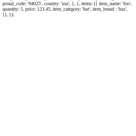
postal_code: '94025', country: 'usa', }, }, items: [{ item_name: 'foo',
quantity: 5, price: 123.45, item_category: 'bar', item_brand : 'baz',
}], });