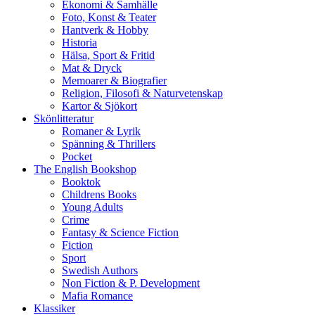
Ekonomi & Samhälle
Foto, Konst & Teater
Hantverk & Hobby
Historia
Hälsa, Sport & Fritid
Mat & Dryck
Memoarer & Biografier
Religion, Filosofi & Naturvetenskap
Kartor & Sjökort
Skönlitteratur
Romaner & Lyrik
Spänning & Thrillers
Pocket
The English Bookshop
Booktok
Childrens Books
Young Adults
Crime
Fantasy & Science Fiction
Fiction
Sport
Swedish Authors
Non Fiction & P. Development
Mafia Romance
Klassiker