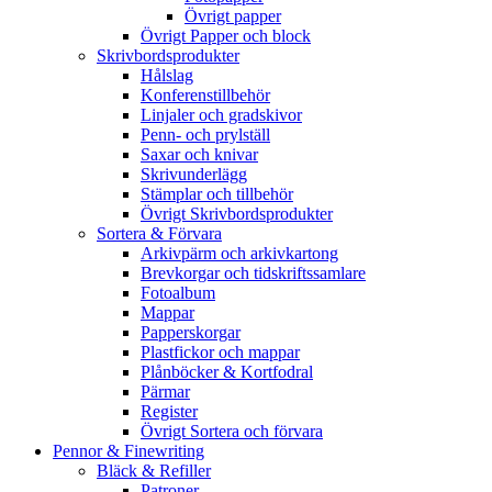
Övrigt papper
Övrigt Papper och block
Skrivbordsprodukter
Hålslag
Konferenstillbehör
Linjaler och gradskivor
Penn- och prylställ
Saxar och knivar
Skrivunderlägg
Stämplar och tillbehör
Övrigt Skrivbordsprodukter
Sortera & Förvara
Arkivpärm och arkivkartong
Brevkorgar och tidskriftssamlare
Fotoalbum
Mappar
Papperskorgar
Plastfickor och mappar
Plånböcker & Kortfodral
Pärmar
Register
Övrigt Sortera och förvara
Pennor & Finewriting
Bläck & Refiller
Patroner