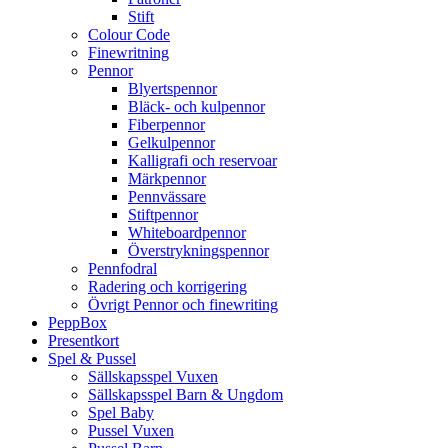
Stift
Colour Code
Finewritning
Pennor
Blyertspennor
Bläck- och kulpennor
Fiberpennor
Gelkulpennor
Kalligrafi och reservoar
Märkpennor
Pennvässare
Stiftpennor
Whiteboardpennor
Överstrykningspennor
Pennfodral
Radering och korrigering
Övrigt Pennor och finewriting
PeppBox
Presentkort
Spel & Pussel
Sällskapsspel Vuxen
Sällskapsspel Barn & Ungdom
Spel Baby
Pussel Vuxen