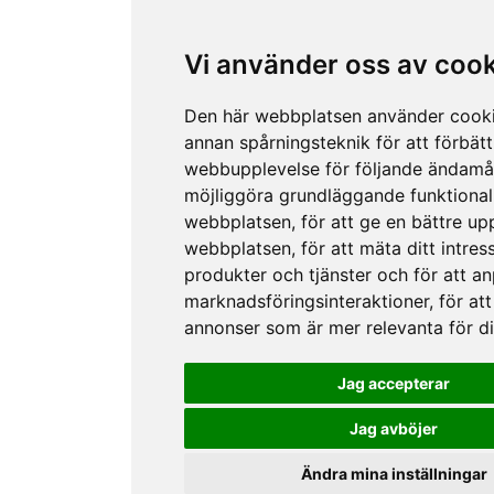
Vi använder oss av coo
Den här webbplatsen använder cook
annan spårningsteknik för att förbätt
webbupplevelse för följande ändamå
möjliggöra grundläggande funktional
webbplatsen
,
för att ge en bättre up
webbplatsen
,
för att mäta ditt intres
produkter och tjänster och för att a
marknadsföringsinteraktioner
,
för att
annonser som är mer relevanta för d
Jag accepterar
Jag avböjer
Ändra mina inställningar