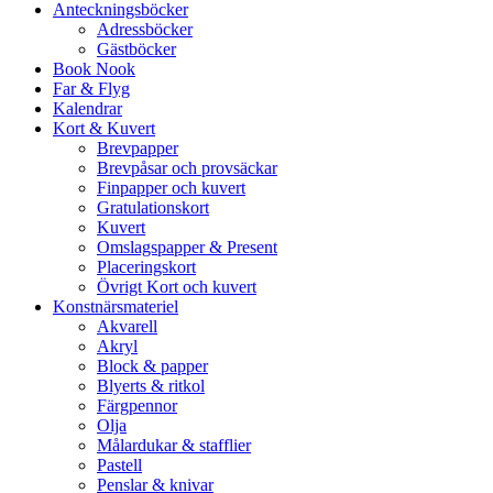
Anteckningsböcker
Adressböcker
Gästböcker
Book Nook
Far & Flyg
Kalendrar
Kort & Kuvert
Brevpapper
Brevpåsar och provsäckar
Finpapper och kuvert
Gratulationskort
Kuvert
Omslagspapper & Present
Placeringskort
Övrigt Kort och kuvert
Konstnärsmateriel
Akvarell
Akryl
Block & papper
Blyerts & ritkol
Färgpennor
Olja
Målardukar & stafflier
Pastell
Penslar & knivar