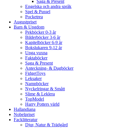
Saga & Present
Engelska och andra språk
Spel & Pussel
Pocketrea
Augustpriset
Barn & Ungdom
Pekböcker 0-3 år
Bilderböcker 3-6 år
Kapitelböcker 6-9 år
Bokslukaren 9-12 år
Unga vuxna
Faktaböcker
Saga & Present
Anteckning- & Dagböcker
FidgetToys
Leksaker
Namnböcker
Nyckelringar & Smått
Slime & Leklera
TopModel
Harry Potters värld
Hallandiana
Nobelpriset
Facklitteratur
Djur, Natur & Trädgård