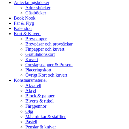
Anteckningsböcker
Adressböcker
Gästböcker
Book Nook
Far & Flyg
Kalendrar
Kort & Kuvert
Brevpapper
Brevpåsar och provsäckar
Finpapper och kuvert
Gratulationskort
Kuvert
Omslagspapper & Present
Placeringskort
Övrigt Kort och kuvert
Konstnärsmateriel
Akvarell
Akryl
Block & papper
Blyerts & ritkol
Färgpennor
Olja
Målardukar & stafflier
Pastell
Penslar & knivar