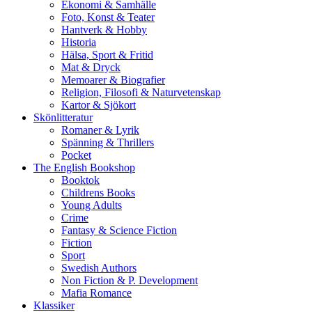
Ekonomi & Samhälle
Foto, Konst & Teater
Hantverk & Hobby
Historia
Hälsa, Sport & Fritid
Mat & Dryck
Memoarer & Biografier
Religion, Filosofi & Naturvetenskap
Kartor & Sjökort
Skönlitteratur
Romaner & Lyrik
Spänning & Thrillers
Pocket
The English Bookshop
Booktok
Childrens Books
Young Adults
Crime
Fantasy & Science Fiction
Fiction
Sport
Swedish Authors
Non Fiction & P. Development
Mafia Romance
Klassiker