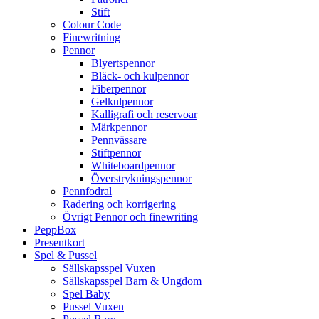
Stift
Colour Code
Finewritning
Pennor
Blyertspennor
Bläck- och kulpennor
Fiberpennor
Gelkulpennor
Kalligrafi och reservoar
Märkpennor
Pennvässare
Stiftpennor
Whiteboardpennor
Överstrykningspennor
Pennfodral
Radering och korrigering
Övrigt Pennor och finewriting
PeppBox
Presentkort
Spel & Pussel
Sällskapsspel Vuxen
Sällskapsspel Barn & Ungdom
Spel Baby
Pussel Vuxen