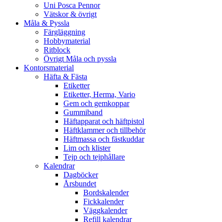
Uni Posca Pennor
Vätskor & övrigt
Måla & Pyssla
Färgläggning
Hobbymaterial
Ritblock
Övrigt Måla och pyssla
Kontorsmaterial
Häfta & Fästa
Etiketter
Etiketter, Herma, Vario
Gem och gemkoppar
Gummiband
Häftapparat och häftpistol
Häftklammer och tillbehör
Häftmassa och fästkuddar
Lim och klister
Tejp och tejphållare
Kalendrar
Dagböcker
Årsbundet
Bordskalender
Fickkalender
Väggkalender
Refill kalendrar