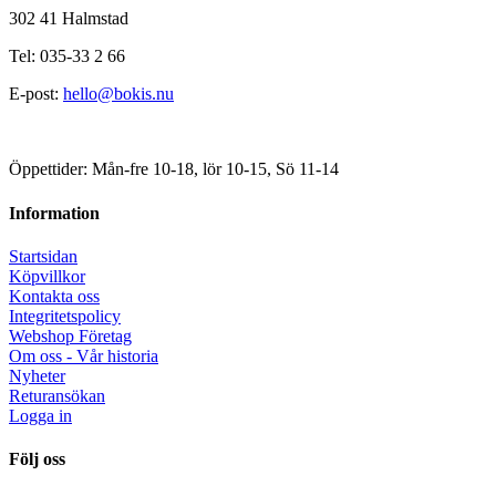
302 41 Halmstad
Tel: 035-33 2 66
E-post:
hello@bokis.nu
Öppettider: Mån-fre 10-18, lör 10-15, Sö 11-14
Information
Startsidan
Köpvillkor
Kontakta oss
Integritetspolicy
Webshop Företag
Om oss - Vår historia
Nyheter
Returansökan
Logga in
Följ oss