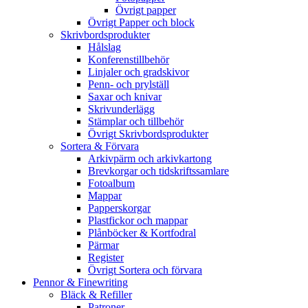
Övrigt papper
Övrigt Papper och block
Skrivbordsprodukter
Hålslag
Konferenstillbehör
Linjaler och gradskivor
Penn- och prylställ
Saxar och knivar
Skrivunderlägg
Stämplar och tillbehör
Övrigt Skrivbordsprodukter
Sortera & Förvara
Arkivpärm och arkivkartong
Brevkorgar och tidskriftssamlare
Fotoalbum
Mappar
Papperskorgar
Plastfickor och mappar
Plånböcker & Kortfodral
Pärmar
Register
Övrigt Sortera och förvara
Pennor & Finewriting
Bläck & Refiller
Patroner