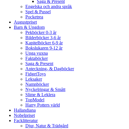
Saga & Present
Engelska och andra språk
Spel & Pussel
Pocketrea
Augustpriset
Barn & Ungdom
Pekböcker 0-3 år
Bilderböcker 3-6 år
Kapitelböcker 6-9 år
Bokslukaren 9-12 år
Unga vuxna
Faktaböcker
Saga & Present
Anteckning- & Dagböcker
FidgetToys
Leksaker
Namnböcker
Nyckelringar & Smått
Slime & Leklera
TopModel
Harry Potters värld
Hallandiana
Nobelpriset
Facklitteratur
Djur, Natur & Trädgård