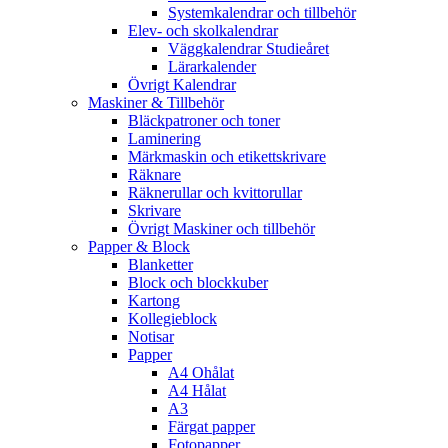
Systemkalendrar och tillbehör
Elev- och skolkalendrar
Väggkalendrar Studieåret
Lärarkalender
Övrigt Kalendrar
Maskiner & Tillbehör
Bläckpatroner och toner
Laminering
Märkmaskin och etikettskrivare
Räknare
Räknerullar och kvittorullar
Skrivare
Övrigt Maskiner och tillbehör
Papper & Block
Blanketter
Block och blockkuber
Kartong
Kollegieblock
Notisar
Papper
A4 Ohålat
A4 Hålat
A3
Färgat papper
Fotopapper