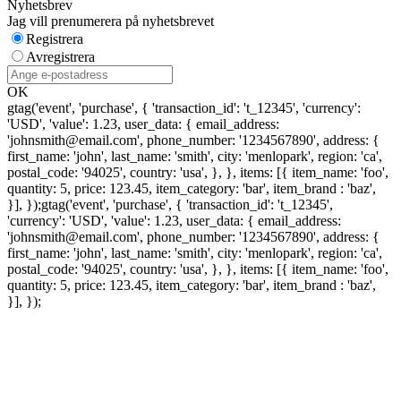
Nyhetsbrev
Jag vill prenumerera på nyhetsbrevet
Registrera
Avregistrera
OK
gtag('event', 'purchase', { 'transaction_id': 't_12345', 'currency':
'USD', 'value': 1.23, user_data: { email_address:
'johnsmith@email.com', phone_number: '1234567890', address: {
first_name: 'john', last_name: 'smith', city: 'menlopark', region: 'ca',
postal_code: '94025', country: 'usa', }, }, items: [{ item_name: 'foo',
quantity: 5, price: 123.45, item_category: 'bar', item_brand : 'baz',
}], });
gtag('event', 'purchase', { 'transaction_id': 't_12345',
'currency': 'USD', 'value': 1.23, user_data: { email_address:
'johnsmith@email.com', phone_number: '1234567890', address: {
first_name: 'john', last_name: 'smith', city: 'menlopark', region: 'ca',
postal_code: '94025', country: 'usa', }, }, items: [{ item_name: 'foo',
quantity: 5, price: 123.45, item_category: 'bar', item_brand : 'baz',
}], });