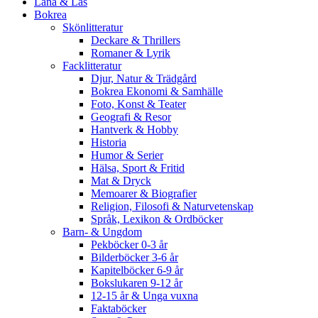
Låna & Läs
Bokrea
Skönlitteratur
Deckare & Thrillers
Romaner & Lyrik
Facklitteratur
Djur, Natur & Trädgård
Bokrea Ekonomi & Samhälle
Foto, Konst & Teater
Geografi & Resor
Hantverk & Hobby
Historia
Humor & Serier
Hälsa, Sport & Fritid
Mat & Dryck
Memoarer & Biografier
Religion, Filosofi & Naturvetenskap
Språk, Lexikon & Ordböcker
Barn- & Ungdom
Pekböcker 0-3 år
Bilderböcker 3-6 år
Kapitelböcker 6-9 år
Bokslukaren 9-12 år
12-15 år & Unga vuxna
Faktaböcker