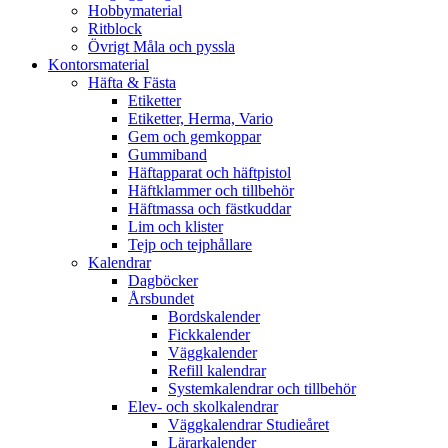
Hobbymaterial
Ritblock
Övrigt Måla och pyssla
Kontorsmaterial
Häfta & Fästa
Etiketter
Etiketter, Herma, Vario
Gem och gemkoppar
Gummiband
Häftapparat och häftpistol
Häftklammer och tillbehör
Häftmassa och fästkuddar
Lim och klister
Tejp och tejphållare
Kalendrar
Dagböcker
Årsbundet
Bordskalender
Fickkalender
Väggkalender
Refill kalendrar
Systemkalendrar och tillbehör
Elev- och skolkalendrar
Väggkalendrar Studieåret
Lärarkalender