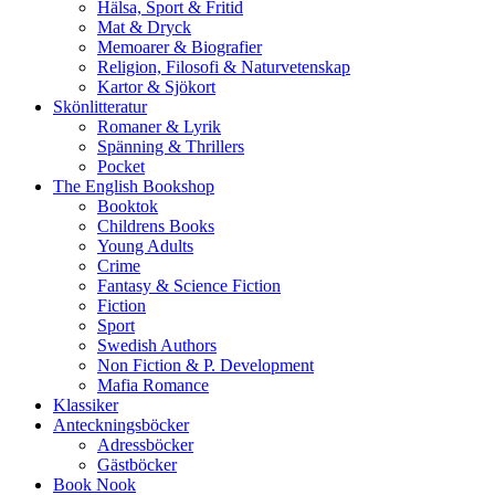
Hälsa, Sport & Fritid
Mat & Dryck
Memoarer & Biografier
Religion, Filosofi & Naturvetenskap
Kartor & Sjökort
Skönlitteratur
Romaner & Lyrik
Spänning & Thrillers
Pocket
The English Bookshop
Booktok
Childrens Books
Young Adults
Crime
Fantasy & Science Fiction
Fiction
Sport
Swedish Authors
Non Fiction & P. Development
Mafia Romance
Klassiker
Anteckningsböcker
Adressböcker
Gästböcker
Book Nook