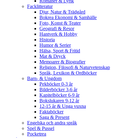
Romaner & Lyrik
Facklitteratur
Djur, Natur & Trädgård
Bokrea Ekonomi & Samhälle
Foto, Konst & Teater
Geografi & Resor
Hantverk & Hobby
Historia
Humor & Serier
Hälsa, Sport & Fritid
Mat & Dryck
Memoarer & Biografier
Religion, Filosofi & Naturvetenskap
Språk, Lexikon & Ordböcker
Barn- & Ungdom
Pekböcker 0-3 år
Bilderböcker 3-6 år
Kapitelböcker 6-9 år
Bokslukaren 9-12 år
12-15 år & Unga vuxna
Faktaböcker
Saga & Present
Engelska och andra språk
Spel & Pussel
Pocketrea