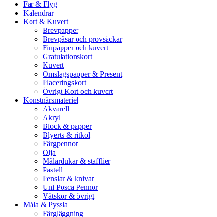
Far & Flyg
Kalendrar
Kort & Kuvert
Brevpapper
Brevpåsar och provsäckar
Finpapper och kuvert
Gratulationskort
Kuvert
Omslagspapper & Present
Placeringskort
Övrigt Kort och kuvert
Konstnärsmateriel
Akvarell
Akryl
Block & papper
Blyerts & ritkol
Färgpennor
Olja
Målardukar & stafflier
Pastell
Penslar & knivar
Uni Posca Pennor
Vätskor & övrigt
Måla & Pyssla
Färgläggning