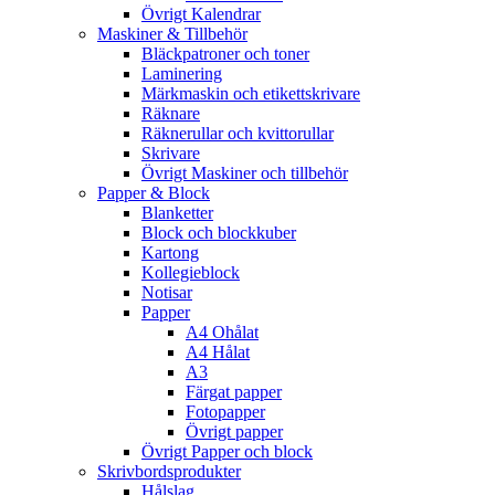
Övrigt Kalendrar
Maskiner & Tillbehör
Bläckpatroner och toner
Laminering
Märkmaskin och etikettskrivare
Räknare
Räknerullar och kvittorullar
Skrivare
Övrigt Maskiner och tillbehör
Papper & Block
Blanketter
Block och blockkuber
Kartong
Kollegieblock
Notisar
Papper
A4 Ohålat
A4 Hålat
A3
Färgat papper
Fotopapper
Övrigt papper
Övrigt Papper och block
Skrivbordsprodukter
Hålslag