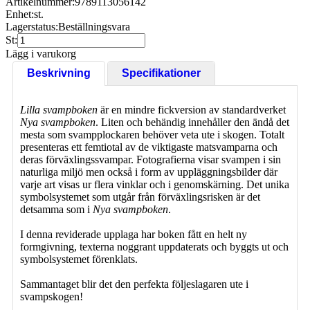
Artikelnummer:
9789113056142
Enhet:
st.
Lagerstatus:
Beställningsvara
St:
Lägg i varukorg
Beskrivning
Specifikationer
Lilla svampboken
är en mindre fickversion av standardverket
Nya svampboken
. Liten och behändig innehåller den ändå det
mesta som svampplockaren behöver veta ute i skogen. Totalt
presenteras ett femtiotal av de viktigaste matsvamparna och
deras förväxlingssvampar. Fotografierna visar svampen i sin
naturliga miljö men också i form av uppläggningsbilder där
varje art visas ur flera vinklar och i genomskärning. Det unika
symbolsystemet som utgår från förväxlingsrisken är det
detsamma som i
Nya svampboken
.
I denna reviderade upplaga har boken fått en helt ny
formgivning, texterna noggrant uppdaterats och byggts ut och
symbolsystemet förenklats.
Sammantaget blir det den perfekta följeslagaren ute i
svampskogen!