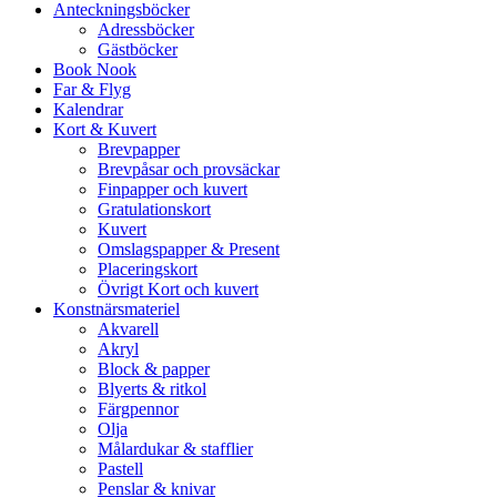
Anteckningsböcker
Adressböcker
Gästböcker
Book Nook
Far & Flyg
Kalendrar
Kort & Kuvert
Brevpapper
Brevpåsar och provsäckar
Finpapper och kuvert
Gratulationskort
Kuvert
Omslagspapper & Present
Placeringskort
Övrigt Kort och kuvert
Konstnärsmateriel
Akvarell
Akryl
Block & papper
Blyerts & ritkol
Färgpennor
Olja
Målardukar & stafflier
Pastell
Penslar & knivar