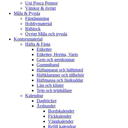
Uni Posca Pennor
Vätskor & övrigt
Måla & Pyssla
Färgläggning
Hobbymaterial
Ritblock
Övrigt Måla och pyssla
Kontorsmaterial
Häfta & Fästa
Etiketter
Etiketter, Herma, Vario
Gem och gemkoppar
Gummiband
Häftapparat och häftpistol
Häftklammer och tillbehör
Häftmassa och fästkuddar
Lim och klister
Tejp och tejphållare
Kalendrar
Dagböcker
Årsbundet
Bordskalender
Fickkalender
Väggkalender
Refill kalendrar