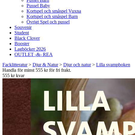
Pussel Barn
Pussel Baby
Kortspel och småspel Vuxna
Kortspel och småspel Barn
Övrigt Spel och pussel
Souvenir
Student
Black Clover
Booster
Lagböcker 2026
OUTLET -&- REA
Facklitteratur
>
Djur & Natur
>
Djur och natur
>
Lilla svampboken
Handla för minst 555 kr för fri frakt.
555 kr kvar