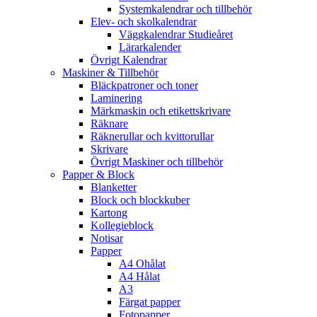
Systemkalendrar och tillbehör
Elev- och skolkalendrar
Väggkalendrar Studieåret
Lärarkalender
Övrigt Kalendrar
Maskiner & Tillbehör
Bläckpatroner och toner
Laminering
Märkmaskin och etikettskrivare
Räknare
Räknerullar och kvittorullar
Skrivare
Övrigt Maskiner och tillbehör
Papper & Block
Blanketter
Block och blockkuber
Kartong
Kollegieblock
Notisar
Papper
A4 Ohålat
A4 Hålat
A3
Färgat papper
Fotopapper