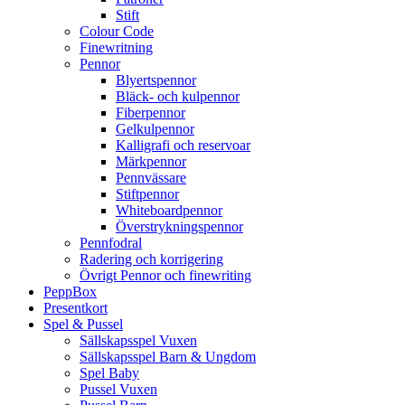
Stift
Colour Code
Finewritning
Pennor
Blyertspennor
Bläck- och kulpennor
Fiberpennor
Gelkulpennor
Kalligrafi och reservoar
Märkpennor
Pennvässare
Stiftpennor
Whiteboardpennor
Överstrykningspennor
Pennfodral
Radering och korrigering
Övrigt Pennor och finewriting
PeppBox
Presentkort
Spel & Pussel
Sällskapsspel Vuxen
Sällskapsspel Barn & Ungdom
Spel Baby
Pussel Vuxen