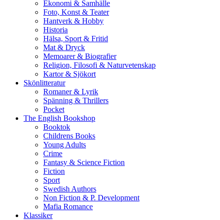
Ekonomi & Samhälle
Foto, Konst & Teater
Hantverk & Hobby
Historia
Hälsa, Sport & Fritid
Mat & Dryck
Memoarer & Biografier
Religion, Filosofi & Naturvetenskap
Kartor & Sjökort
Skönlitteratur
Romaner & Lyrik
Spänning & Thrillers
Pocket
The English Bookshop
Booktok
Childrens Books
Young Adults
Crime
Fantasy & Science Fiction
Fiction
Sport
Swedish Authors
Non Fiction & P. Development
Mafia Romance
Klassiker