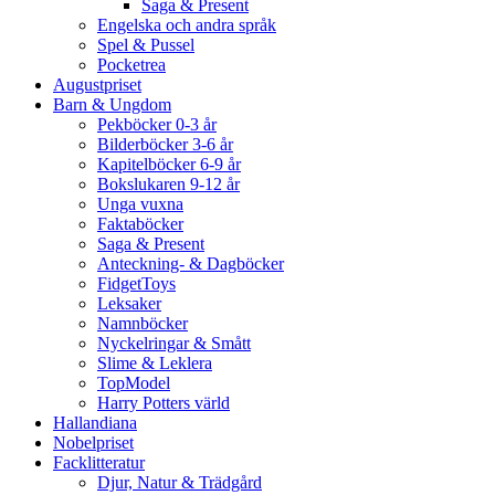
Saga & Present
Engelska och andra språk
Spel & Pussel
Pocketrea
Augustpriset
Barn & Ungdom
Pekböcker 0-3 år
Bilderböcker 3-6 år
Kapitelböcker 6-9 år
Bokslukaren 9-12 år
Unga vuxna
Faktaböcker
Saga & Present
Anteckning- & Dagböcker
FidgetToys
Leksaker
Namnböcker
Nyckelringar & Smått
Slime & Leklera
TopModel
Harry Potters värld
Hallandiana
Nobelpriset
Facklitteratur
Djur, Natur & Trädgård