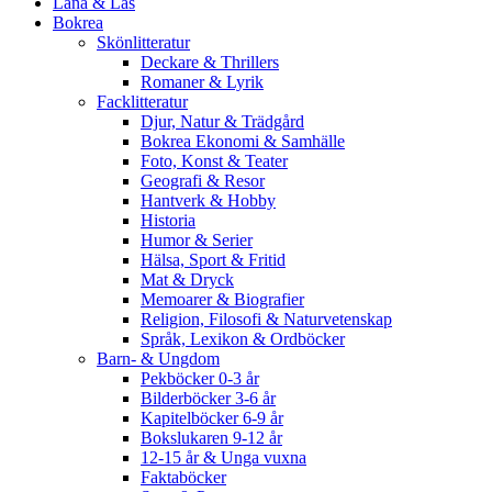
Låna & Läs
Bokrea
Skönlitteratur
Deckare & Thrillers
Romaner & Lyrik
Facklitteratur
Djur, Natur & Trädgård
Bokrea Ekonomi & Samhälle
Foto, Konst & Teater
Geografi & Resor
Hantverk & Hobby
Historia
Humor & Serier
Hälsa, Sport & Fritid
Mat & Dryck
Memoarer & Biografier
Religion, Filosofi & Naturvetenskap
Språk, Lexikon & Ordböcker
Barn- & Ungdom
Pekböcker 0-3 år
Bilderböcker 3-6 år
Kapitelböcker 6-9 år
Bokslukaren 9-12 år
12-15 år & Unga vuxna
Faktaböcker