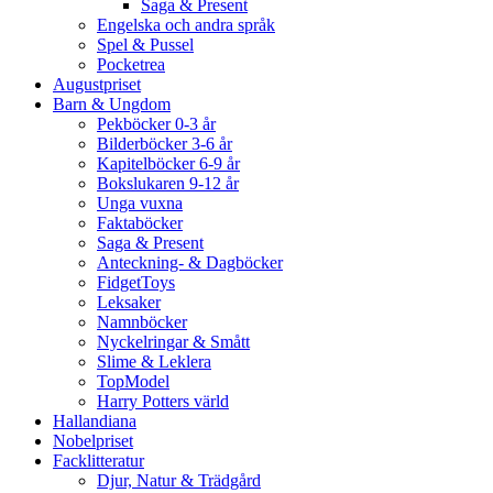
Saga & Present
Engelska och andra språk
Spel & Pussel
Pocketrea
Augustpriset
Barn & Ungdom
Pekböcker 0-3 år
Bilderböcker 3-6 år
Kapitelböcker 6-9 år
Bokslukaren 9-12 år
Unga vuxna
Faktaböcker
Saga & Present
Anteckning- & Dagböcker
FidgetToys
Leksaker
Namnböcker
Nyckelringar & Smått
Slime & Leklera
TopModel
Harry Potters värld
Hallandiana
Nobelpriset
Facklitteratur
Djur, Natur & Trädgård