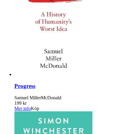
Progress
Samuel MillerMcDonald
199 kr
Mer info
Köp