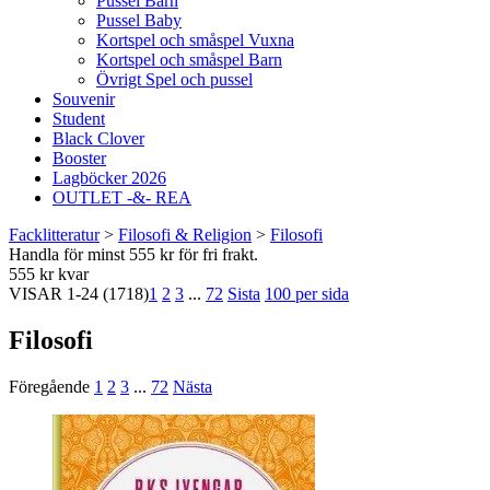
Pussel Barn
Pussel Baby
Kortspel och småspel Vuxna
Kortspel och småspel Barn
Övrigt Spel och pussel
Souvenir
Student
Black Clover
Booster
Lagböcker 2026
OUTLET -&- REA
Facklitteratur
>
Filosofi & Religion
>
Filosofi
Handla för minst 555 kr för fri frakt.
555 kr kvar
VISAR
1-24
(1718)
1
2
3
...
72
Sista
100 per sida
Filosofi
Föregående
1
2
3
...
72
Nästa