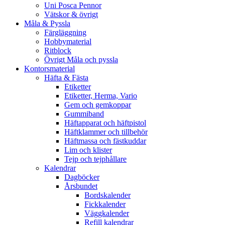
Uni Posca Pennor
Vätskor & övrigt
Måla & Pyssla
Färgläggning
Hobbymaterial
Ritblock
Övrigt Måla och pyssla
Kontorsmaterial
Häfta & Fästa
Etiketter
Etiketter, Herma, Vario
Gem och gemkoppar
Gummiband
Häftapparat och häftpistol
Häftklammer och tillbehör
Häftmassa och fästkuddar
Lim och klister
Tejp och tejphållare
Kalendrar
Dagböcker
Årsbundet
Bordskalender
Fickkalender
Väggkalender
Refill kalendrar