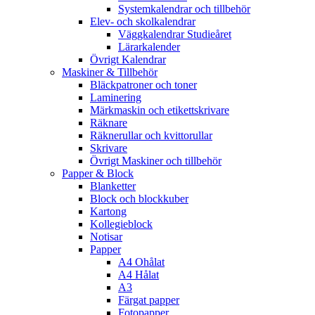
Systemkalendrar och tillbehör
Elev- och skolkalendrar
Väggkalendrar Studieåret
Lärarkalender
Övrigt Kalendrar
Maskiner & Tillbehör
Bläckpatroner och toner
Laminering
Märkmaskin och etikettskrivare
Räknare
Räknerullar och kvittorullar
Skrivare
Övrigt Maskiner och tillbehör
Papper & Block
Blanketter
Block och blockkuber
Kartong
Kollegieblock
Notisar
Papper
A4 Ohålat
A4 Hålat
A3
Färgat papper
Fotopapper