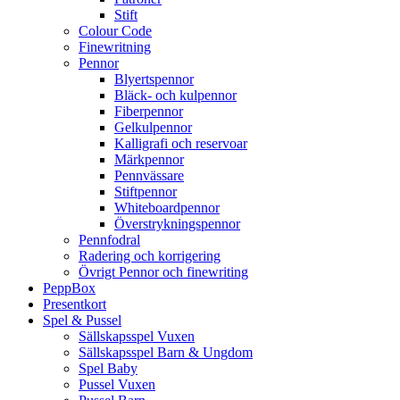
Stift
Colour Code
Finewritning
Pennor
Blyertspennor
Bläck- och kulpennor
Fiberpennor
Gelkulpennor
Kalligrafi och reservoar
Märkpennor
Pennvässare
Stiftpennor
Whiteboardpennor
Överstrykningspennor
Pennfodral
Radering och korrigering
Övrigt Pennor och finewriting
PeppBox
Presentkort
Spel & Pussel
Sällskapsspel Vuxen
Sällskapsspel Barn & Ungdom
Spel Baby
Pussel Vuxen