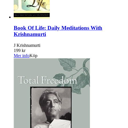
Book Of Life: Daily Meditations With
Krishnamurti
J Krishnamurti
199 kr
Mer info
Köp