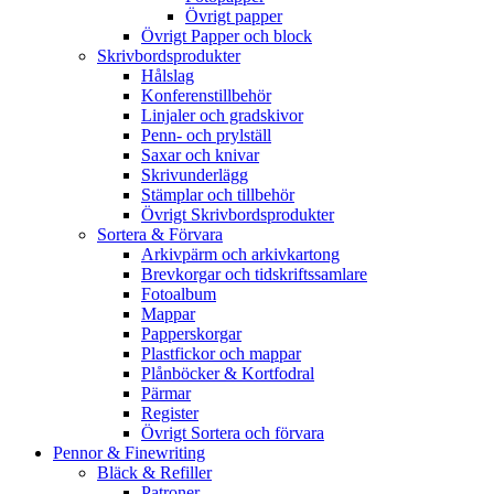
Övrigt papper
Övrigt Papper och block
Skrivbordsprodukter
Hålslag
Konferenstillbehör
Linjaler och gradskivor
Penn- och prylställ
Saxar och knivar
Skrivunderlägg
Stämplar och tillbehör
Övrigt Skrivbordsprodukter
Sortera & Förvara
Arkivpärm och arkivkartong
Brevkorgar och tidskriftssamlare
Fotoalbum
Mappar
Papperskorgar
Plastfickor och mappar
Plånböcker & Kortfodral
Pärmar
Register
Övrigt Sortera och förvara
Pennor & Finewriting
Bläck & Refiller
Patroner