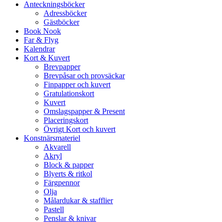
Anteckningsböcker
Adressböcker
Gästböcker
Book Nook
Far & Flyg
Kalendrar
Kort & Kuvert
Brevpapper
Brevpåsar och provsäckar
Finpapper och kuvert
Gratulationskort
Kuvert
Omslagspapper & Present
Placeringskort
Övrigt Kort och kuvert
Konstnärsmateriel
Akvarell
Akryl
Block & papper
Blyerts & ritkol
Färgpennor
Olja
Målardukar & stafflier
Pastell
Penslar & knivar