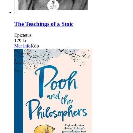
The Teachings of a Stoic
Epictetus
179 kr
Mer info
Köp