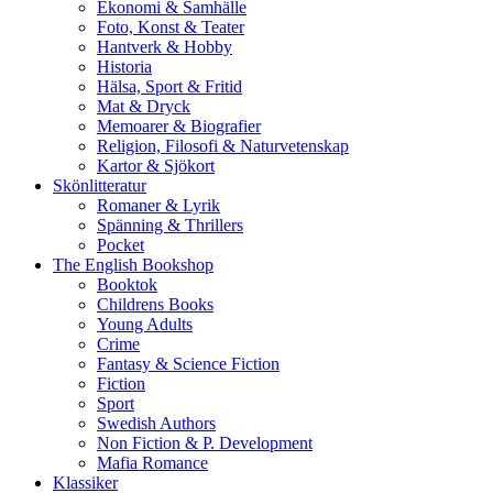
Ekonomi & Samhälle
Foto, Konst & Teater
Hantverk & Hobby
Historia
Hälsa, Sport & Fritid
Mat & Dryck
Memoarer & Biografier
Religion, Filosofi & Naturvetenskap
Kartor & Sjökort
Skönlitteratur
Romaner & Lyrik
Spänning & Thrillers
Pocket
The English Bookshop
Booktok
Childrens Books
Young Adults
Crime
Fantasy & Science Fiction
Fiction
Sport
Swedish Authors
Non Fiction & P. Development
Mafia Romance
Klassiker