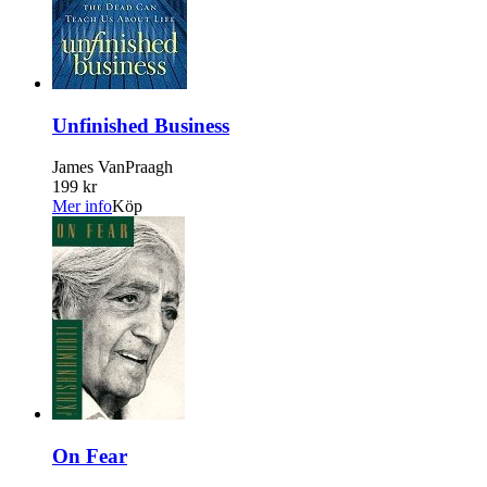
Unfinished Business
James VanPraagh
199 kr
Mer info
Köp
On Fear