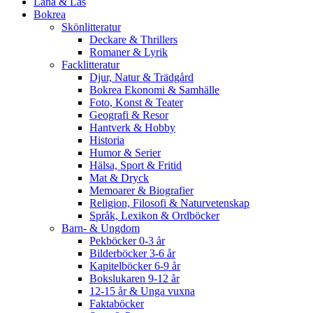
Låna & Läs
Bokrea
Skönlitteratur
Deckare & Thrillers
Romaner & Lyrik
Facklitteratur
Djur, Natur & Trädgård
Bokrea Ekonomi & Samhälle
Foto, Konst & Teater
Geografi & Resor
Hantverk & Hobby
Historia
Humor & Serier
Hälsa, Sport & Fritid
Mat & Dryck
Memoarer & Biografier
Religion, Filosofi & Naturvetenskap
Språk, Lexikon & Ordböcker
Barn- & Ungdom
Pekböcker 0-3 år
Bilderböcker 3-6 år
Kapitelböcker 6-9 år
Bokslukaren 9-12 år
12-15 år & Unga vuxna
Faktaböcker