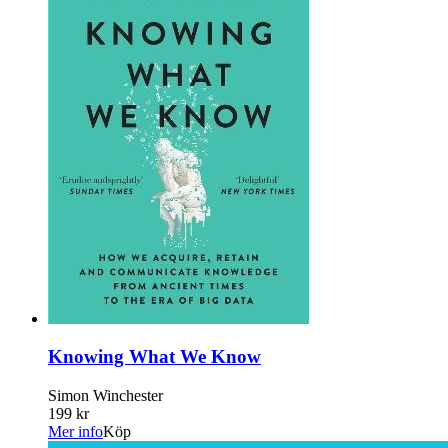
Knowing What We Know
Simon Winchester
199 kr
Mer info
Köp