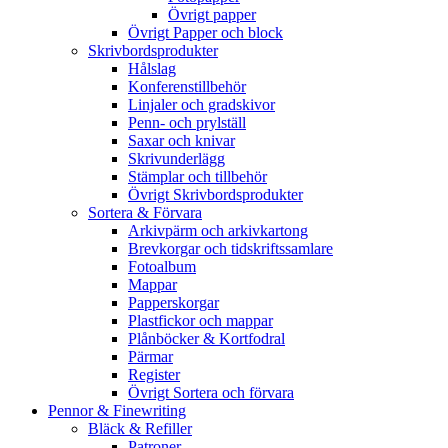
Övrigt papper
Övrigt Papper och block
Skrivbordsprodukter
Hålslag
Konferenstillbehör
Linjaler och gradskivor
Penn- och prylställ
Saxar och knivar
Skrivunderlägg
Stämplar och tillbehör
Övrigt Skrivbordsprodukter
Sortera & Förvara
Arkivpärm och arkivkartong
Brevkorgar och tidskriftssamlare
Fotoalbum
Mappar
Papperskorgar
Plastfickor och mappar
Plånböcker & Kortfodral
Pärmar
Register
Övrigt Sortera och förvara
Pennor & Finewriting
Bläck & Refiller
Patroner