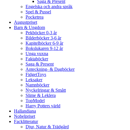
Saga & Present
Engelska och andra språk
Spel & Pussel
Pocketrea
Augustpriset
Barn & Ungdom
Pekböcker 0-3 år
Bilderböcker 3-6 år
Kapitelböcker 6-9 år
Bokslukaren 9-12 år
Unga vuxna
Faktaböcker
Saga & Present
Anteckning- & Dagböcker
FidgetToys
Leksaker
Namnböcker
Nyckelringar & Smått
Slime & Leklera
TopModel
Harry Potters värld
Hallandiana
Nobelpriset
Facklitteratur
Djur, Natur & Trädgård