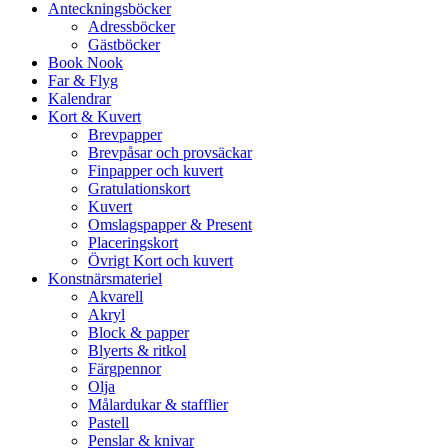
Anteckningsböcker
Adressböcker
Gästböcker
Book Nook
Far & Flyg
Kalendrar
Kort & Kuvert
Brevpapper
Brevpåsar och provsäckar
Finpapper och kuvert
Gratulationskort
Kuvert
Omslagspapper & Present
Placeringskort
Övrigt Kort och kuvert
Konstnärsmateriel
Akvarell
Akryl
Block & papper
Blyerts & ritkol
Färgpennor
Olja
Målardukar & stafflier
Pastell
Penslar & knivar