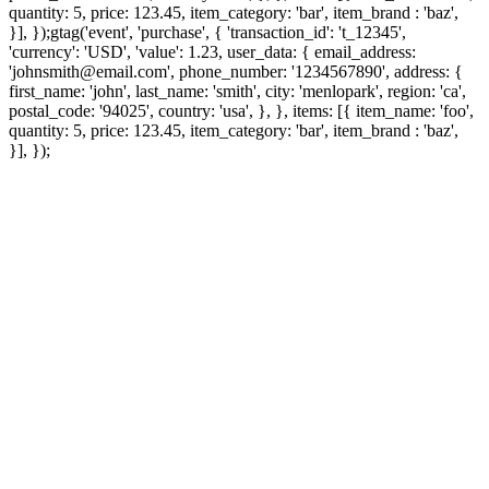
quantity: 5, price: 123.45, item_category: 'bar', item_brand : 'baz',
}], });
gtag('event', 'purchase', { 'transaction_id': 't_12345',
'currency': 'USD', 'value': 1.23, user_data: { email_address:
'johnsmith@email.com', phone_number: '1234567890', address: {
first_name: 'john', last_name: 'smith', city: 'menlopark', region: 'ca',
postal_code: '94025', country: 'usa', }, }, items: [{ item_name: 'foo',
quantity: 5, price: 123.45, item_category: 'bar', item_brand : 'baz',
}], });