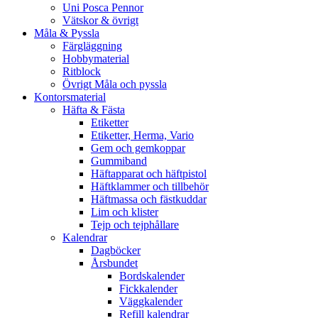
Uni Posca Pennor
Vätskor & övrigt
Måla & Pyssla
Färgläggning
Hobbymaterial
Ritblock
Övrigt Måla och pyssla
Kontorsmaterial
Häfta & Fästa
Etiketter
Etiketter, Herma, Vario
Gem och gemkoppar
Gummiband
Häftapparat och häftpistol
Häftklammer och tillbehör
Häftmassa och fästkuddar
Lim och klister
Tejp och tejphållare
Kalendrar
Dagböcker
Årsbundet
Bordskalender
Fickkalender
Väggkalender
Refill kalendrar