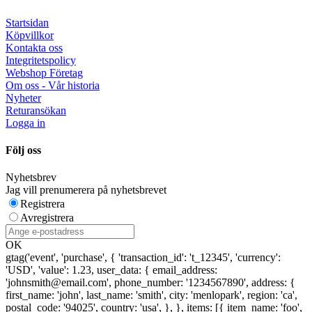
Startsidan
Köpvillkor
Kontakta oss
Integritetspolicy
Webshop Företag
Om oss - Vår historia
Nyheter
Returansökan
Logga in
Följ oss
Nyhetsbrev
Jag vill prenumerera på nyhetsbrevet
Registrera
Avregistrera
OK
gtag('event', 'purchase', { 'transaction_id': 't_12345', 'currency':
'USD', 'value': 1.23, user_data: { email_address:
'johnsmith@email.com', phone_number: '1234567890', address: {
first_name: 'john', last_name: 'smith', city: 'menlopark', region: 'ca',
postal_code: '94025', country: 'usa', }, }, items: [{ item_name: 'foo',