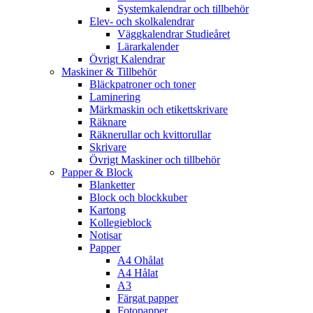
Systemkalendrar och tillbehör
Elev- och skolkalendrar
Väggkalendrar Studieåret
Lärarkalender
Övrigt Kalendrar
Maskiner & Tillbehör
Bläckpatroner och toner
Laminering
Märkmaskin och etikettskrivare
Räknare
Räknerullar och kvittorullar
Skrivare
Övrigt Maskiner och tillbehör
Papper & Block
Blanketter
Block och blockkuber
Kartong
Kollegieblock
Notisar
Papper
A4 Ohålat
A4 Hålat
A3
Färgat papper
Fotopapper