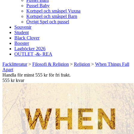
Pussel Barn
Pussel Baby
Kortspel och småspel Vuxna
Kortspel och småspel Barn
Övrigt Spel och pussel
Souvenir
Student
Black Clover
Booster
Lagböcker 2026
OUTLET -&- REA
Facklitteratur
>
Filosofi & Religion
>
Religion
>
When Things Fall
Apart
Handla för minst 555 kr för fri frakt.
555 kr kvar