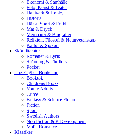
Ekonomi & Samhälle
Foto, Konst & Teater
Hantverk & Hobby
Historia
Hälsa, Sport & Fritid
Mat & Dryck
Memoarer & Biografier
Religion, Filosofi & Naturvetenskap
Kartor & Sjökort
Skönlitteratur
Romaner & Lyrik
Spänning & Thrillers
Pocket
The English Bookshop
Booktok
Childrens Books
Young Adults
Crime
Fantasy & Science Fiction
Fiction
Sport
Swedish Authors
Non Fiction & P. Development
Mafia Romance
Klassiker