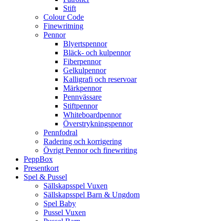
Stift
Colour Code
Finewritning
Pennor
Blyertspennor
Bläck- och kulpennor
Fiberpennor
Gelkulpennor
Kalligrafi och reservoar
Märkpennor
Pennvässare
Stiftpennor
Whiteboardpennor
Överstrykningspennor
Pennfodral
Radering och korrigering
Övrigt Pennor och finewriting
PeppBox
Presentkort
Spel & Pussel
Sällskapsspel Vuxen
Sällskapsspel Barn & Ungdom
Spel Baby
Pussel Vuxen