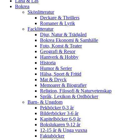
Låna & Läs
Bokrea
Skönlitteratur
Deckare & Thrillers
Romaner & Lyrik
Facklitteratur
Djur, Natur & Trädgård
Bokrea Ekonomi & Samhälle
Foto, Konst & Teater
Geografi & Resor
Hantverk & Hobby
Historia
Humor & Serier
Hälsa, Sport & Fritid
Mat & Dryck
Memoarer & Biografier
Religion, Filosofi & Naturvetenskap
Språk, Lexikon & Ordböcker
Barn- & Ungdom
Pekböcker 0-3 år
Bilderböcker 3-6 år
Kapitelböcker 6-9 år
Bokslukaren 9-12 år
12-15 år & Unga vuxna
Faktaböcker