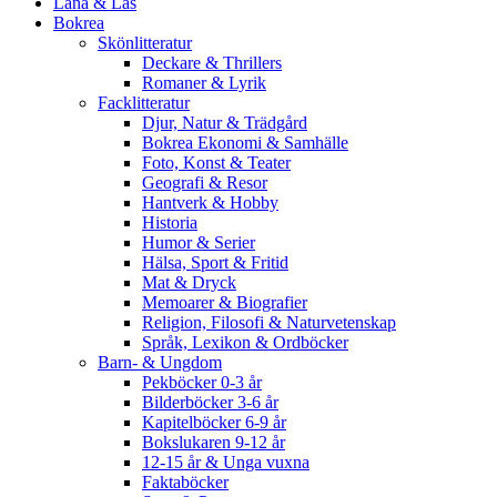
Låna & Läs
Bokrea
Skönlitteratur
Deckare & Thrillers
Romaner & Lyrik
Facklitteratur
Djur, Natur & Trädgård
Bokrea Ekonomi & Samhälle
Foto, Konst & Teater
Geografi & Resor
Hantverk & Hobby
Historia
Humor & Serier
Hälsa, Sport & Fritid
Mat & Dryck
Memoarer & Biografier
Religion, Filosofi & Naturvetenskap
Språk, Lexikon & Ordböcker
Barn- & Ungdom
Pekböcker 0-3 år
Bilderböcker 3-6 år
Kapitelböcker 6-9 år
Bokslukaren 9-12 år
12-15 år & Unga vuxna
Faktaböcker