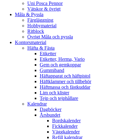
Uni Posca Pennor
Vätskor & övrigt
Måla & Pyssla
Färgläggning
Hobbymaterial
Ritblock
Övrigt Måla och pyssla
Kontorsmaterial
Häfta & Fästa
Etiketter
Etiketter, Herma, Vario
Gem och gemkoppar
Gummiband
Häftapparat och häftpistol
Häftklammer och tillbehör
Häftmassa och fästkuddar
Lim och klister
Tejp och tejphållare
Kalendrar
Dagböcker
Årsbundet
Bordskalender
Fickkalender
Väggkalender
Refill kalendrar