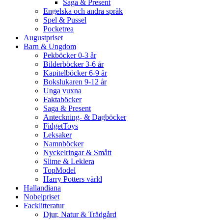
Saga & Present
Engelska och andra språk
Spel & Pussel
Pocketrea
Augustpriset
Barn & Ungdom
Pekböcker 0-3 år
Bilderböcker 3-6 år
Kapitelböcker 6-9 år
Bokslukaren 9-12 år
Unga vuxna
Faktaböcker
Saga & Present
Anteckning- & Dagböcker
FidgetToys
Leksaker
Namnböcker
Nyckelringar & Smått
Slime & Leklera
TopModel
Harry Potters värld
Hallandiana
Nobelpriset
Facklitteratur
Djur, Natur & Trädgård