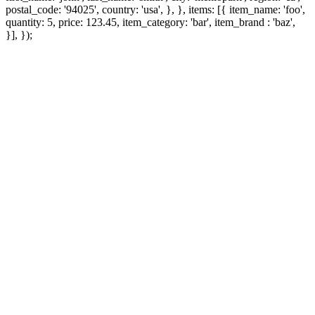
postal_code: '94025', country: 'usa', }, }, items: [{ item_name: 'foo',
quantity: 5, price: 123.45, item_category: 'bar', item_brand : 'baz',
}], });