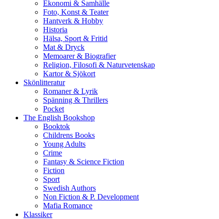
Ekonomi & Samhälle
Foto, Konst & Teater
Hantverk & Hobby
Historia
Hälsa, Sport & Fritid
Mat & Dryck
Memoarer & Biografier
Religion, Filosofi & Naturvetenskap
Kartor & Sjökort
Skönlitteratur
Romaner & Lyrik
Spänning & Thrillers
Pocket
The English Bookshop
Booktok
Childrens Books
Young Adults
Crime
Fantasy & Science Fiction
Fiction
Sport
Swedish Authors
Non Fiction & P. Development
Mafia Romance
Klassiker