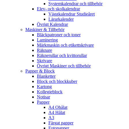
Systemkalendrar och tillbehör
Elev- och skolkalendrar
Väggkalendrar Studieåret
Lärarkalender
Övrigt Kalendrar
Maskiner & Tillbehör
Bläckpatroner och toner
Laminering
Märkmaskin och etikettskrivare
Räknare
Räknerullar och kvittorullar
Skrivare
Övrigt Maskiner och tillbehör
Papper & Block
Blanketter
Block och blockkuber
Kartong
Kollegieblock
Notisar
Papper
A4 Ohålat
A4 Hålat
A3
Färgat papper
Fotopapper