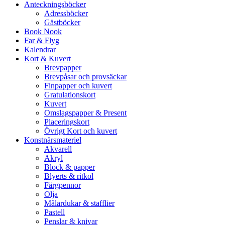
Anteckningsböcker
Adressböcker
Gästböcker
Book Nook
Far & Flyg
Kalendrar
Kort & Kuvert
Brevpapper
Brevpåsar och provsäckar
Finpapper och kuvert
Gratulationskort
Kuvert
Omslagspapper & Present
Placeringskort
Övrigt Kort och kuvert
Konstnärsmateriel
Akvarell
Akryl
Block & papper
Blyerts & ritkol
Färgpennor
Olja
Målardukar & stafflier
Pastell
Penslar & knivar