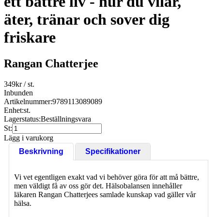
ett bättre liv - hur du vilar,
äter, tränar och sover dig
friskare
Rangan Chatterjee
349
kr
/ st.
Inbunden
Artikelnummer:
9789113089089
Enhet:
st.
Lagerstatus:
Beställningsvara
St:
Lägg i varukorg
Beskrivning
Specifikationer
Vi vet egentligen exakt vad vi behöver göra för att må bättre,
men väldigt få av oss gör det. Hälsobalansen innehåller
läkaren Rangan Chatterjees samlade kunskap vad gäller vår
hälsa.