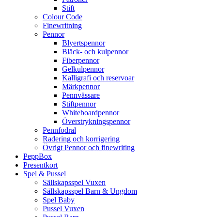
Stift
Colour Code
Finewritning
Pennor
Blyertspennor
Bläck- och kulpennor
Fiberpennor
Gelkulpennor
Kalligrafi och reservoar
Märkpennor
Pennvässare
Stiftpennor
Whiteboardpennor
Överstrykningspennor
Pennfodral
Radering och korrigering
Övrigt Pennor och finewriting
PeppBox
Presentkort
Spel & Pussel
Sällskapsspel Vuxen
Sällskapsspel Barn & Ungdom
Spel Baby
Pussel Vuxen