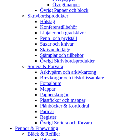
Övrigt papper
Övrigt Papper och block
Skrivbordsprodukter
Hålslag
Konferenstillbehör
Linjaler och gradskivor
Penn- och prylställ
Saxar och knivar
Skrivunderlägg
Stämplar och tillbehör
Övrigt Skrivbordsprodukter
Sortera & Förvara
Arkivpärm och arkivkartong
Brevkorgar och tidskriftssamlare
Fotoalbum
Mappar
Papperskorgar
Plastfickor och mappar
Plånböcker & Kortfodral
Pärmar
Register
Övrigt Sortera och förvara
Pennor & Finewriting
Bläck & Refiller
Patroner