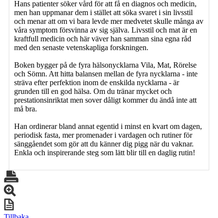
Hans patienter söker vård för att få en diagnos och medicin,
men han uppmanar dem i stället att söka svaret i sin livsstil
och menar att om vi bara levde mer medvetet skulle många av
våra symptom försvinna av sig själva. Livsstil och mat är en
kraftfull medicin och här väver han samman sina egna råd
med den senaste vetenskapliga forskningen.
Boken bygger på de fyra hälsonycklarna Vila, Mat, Rörelse
och Sömn. Att hitta balansen mellan de fyra nycklarna - inte
sträva efter perfektion inom de enskilda nycklarna - är
grunden till en god hälsa. Om du tränar mycket och
prestationsinriktat men sover dåligt kommer du ändå inte att
må bra.
Han ordinerar bland annat egentid i minst en kvart om dagen,
periodisk fasta, mer promenader i vardagen och rutiner för
sänggåendet som gör att du känner dig pigg när du vaknar.
Enkla och inspirerande steg som lätt blir till en daglig rutin!
Tillbaka